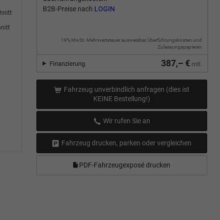
B2B-Preise nach
LOGIN
hnitt
nitt
19% MwSt. Mehrwertsteuer ausweisbar, Überführungskosten und
Zulassungspapieren
387,– €
Finanzierung
mtl.
Fahrzeug unverbindlich anfragen (dies ist
KEINE Bestellung!)
Wir rufen Sie an
Fahrzeug drucken, parken oder vergleichen
PDF-Fahrzeugexposé drucken