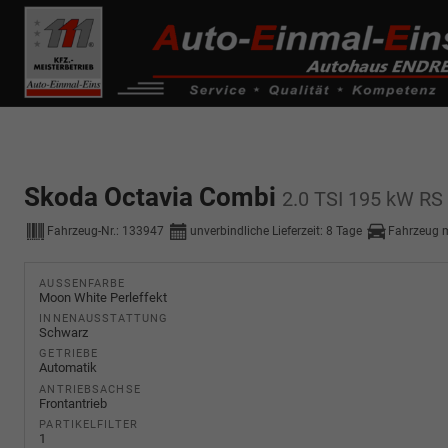
------------ Host Name : selector1._domainkey Points to address or valu
de0k._domainkey.autoeinmaleins.onmicrosoft.com
Skoda Octavia Combi
2.0 TSI 195 kW RS 
Fahrzeug-Nr.:
133947
unverbindliche Lieferzeit:
8 Tage
Fahrzeug 
AUSSENFARBE
Moon White Perleffekt
INNENAUSSTATTUNG
Schwarz
GETRIEBE
Automatik
ANTRIEBSACHSE
Frontantrieb
PARTIKELFILTER
1