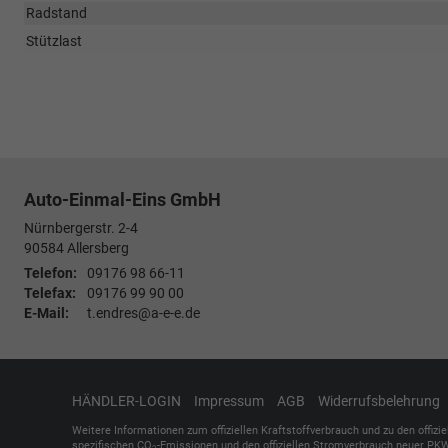
Radstand
Stützlast
Auto-Einmal-Eins GmbH
Nürnbergerstr. 2-4
90584
Allersberg
Telefon:
09176 98 66-11
Telefax:
09176 99 90 00
E-Mail:
t.endres@a-e-e.de
HÄNDLER-LOGIN
Impressum
AGB
Widerrufsbelehrung
Weitere Informationen zum offiziellen Kraftstoffverbrauch und zu den offizi
spezifischen CO
-Emissionen und den offiziellen Stromverbrauch neuer PKW