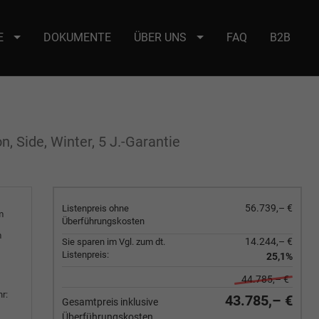
E
DOKUMENTE
ÜBER UNS
FAQ
B2B
e : selector2._domainkey Points to address or value: selector2-aee-
, Side, Winter, 5 J.-Garantie
56.739,– €
Listenpreis ohne
m
Überführungskosten
m
14.244,– €
Sie sparen im Vgl. zum dt.
Listenpreis:
25,1%
44.785,– €
r:
43.785,– €
Gesamtpreis inklusive
Überführungskosten.