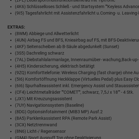
(2PE) Ledersportmultifunktionslenkrad mit Tiptronic
(4K6) Schlüsselloses Schließ - und Startsystem ""Keyless Advanc
(9I5) Tagesfahrlicht mit Assistenzfahrlicht u.Coming- u. Leavi
EXTRAS:
(8WM) Abbiege und Allwetterlicht
(4UN) Airbag FS und BFS, Knieairbag auf FS, mit BFS-Deaktivier
(4KF) Seitenscheiben ab B-Säule abgedunkelt (Sunset)
(3S5) Dachreling schwarz
(7AL) Diebstahlalarmanlage, Innenraumüber- wachung,Back-up
(4H5) Kindersicherung, elektrisch betätigt
(9ZQ) Komforttelefonie: Wireless Charging (fast charge) ohne
(5I6) Komfortöffnung Heckklappe (Virtuelles Pedal) plus Easy Cl
(6I6) Spurhalteassistent inkl. Emergency Assist und Stauassiste
(CF4) Leichtmetallräder ""COMET"", schwarz, 7,5J x 18"" - 4 Stk.
(JX1) Mit Kreuzungsassistent
(7UY) Navigationssystem (Baseline)
(8DG) Optionsinfotainment (MIB3 MP) Ausf.2
(8A5) Parklenkassistent RPA (Remote Park Assist)
(3CX) Netztrennwand
(8N6) Licht-/ Regensensor
(GM4) Sport Auspuff Ton ohne Deaktivierung