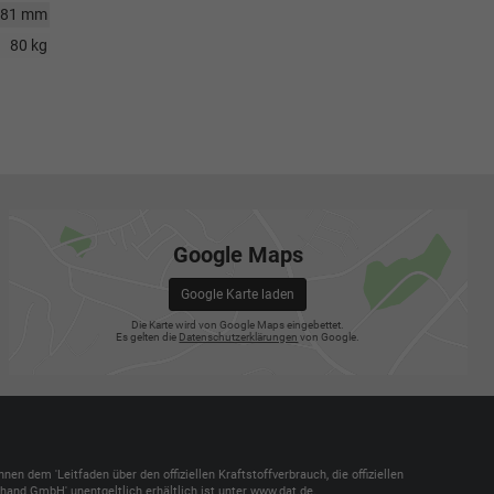
681 mm
80 kg
Google Maps
Google Karte laden
Die Karte wird von Google Maps eingebettet.
Es gelten die
Datenschutzerklärungen
von Google.
dem 'Leitfaden über den offiziellen Kraftstoffverbrauch, die offiziellen
and GmbH' unentgeltlich erhältlich ist unter www.dat.de.