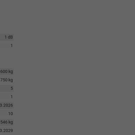
1 dB
1
1600 kg
750 kg
5
1
03.2026
10
1546 kg
03.2029