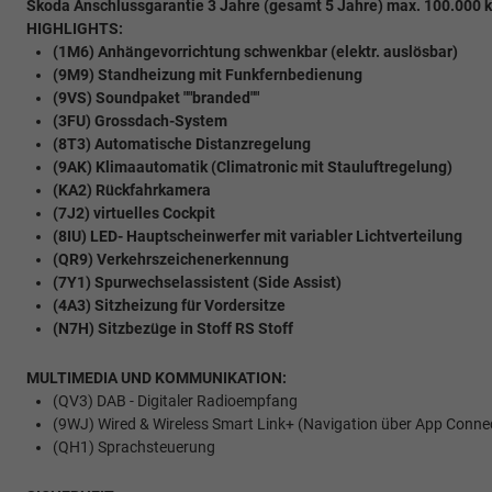
Skoda Anschlussgarantie 3 Jahre (gesamt 5 Jahre) max. 100.000 
HIGHLIGHTS:
(1M6) Anhängevorrichtung schwenkbar (elektr. auslösbar)
(9M9) Standheizung mit Funkfernbedienung
(9VS) Soundpaket ""branded""
(3FU) Grossdach-System
(8T3) Automatische Distanzregelung
(9AK) Klimaautomatik (Climatronic mit Stauluftregelung)
(KA2) Rückfahrkamera
(7J2) virtuelles Cockpit
(8IU) LED- Hauptscheinwerfer mit variabler Lichtverteilung
(QR9) Verkehrszeichenerkennung
(7Y1) Spurwechselassistent (Side Assist)
(4A3) Sitzheizung für Vordersitze
(N7H) Sitzbezüge in Stoff RS Stoff
MULTIMEDIA UND KOMMUNIKATION:
(QV3) DAB - Digitaler Radioempfang
(9WJ) Wired & Wireless Smart Link+ (Navigation über App Conne
(QH1) Sprachsteuerung