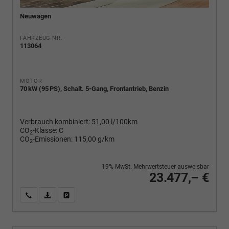
Neuwagen
FAHRZEUG-NR.
113064
MOTOR
70 kW (95 PS), Schalt. 5-Gang, Frontantrieb, Benzin
Verbrauch kombiniert:
51,00 l/100km
CO
-Klasse:
C
2
CO
-Emissionen:
115,00 g/km
2
19% MwSt. Mehrwertsteuer ausweisbar
23.477,– €
Wir rufen Sie an
PDF-Fahrzeugexposé drucken
Fahrzeug drucken, parken oder vergleichen