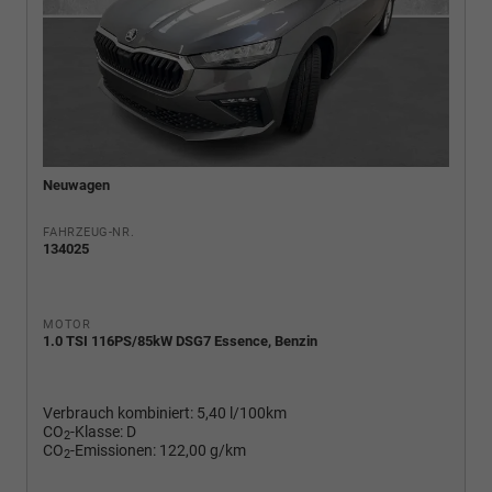
Neuwagen
FAHRZEUG-NR.
134025
MOTOR
1.0 TSI 116PS/85kW DSG7 Essence, Benzin
Verbrauch kombiniert:
5,40 l/100km
CO
-Klasse:
D
2
CO
-Emissionen:
122,00 g/km
2