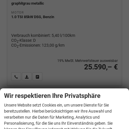
graphitgrau metallic
MOTOR
1.0 TSI 85kW DSG, Benzin
Verbrauch kombiniert:
5,40 l/100km
CO
-Klasse:
D
2
CO
-Emissionen:
123,00 g/km
2
19% MwSt. Mehrwertsteuer ausweisbar
25.590,– €
Wir rufen Sie an
PDF-Fahrzeugexposé drucken
Fahrzeug drucken, parken oder vergleichen
Wir respektieren Ihre Privatsphäre
Skoda
Scala
Unsere Website setzt Cookies ein, um unsere Dienste für Sie
SELECTION 1.0 TSI DSG 2026
bereitzustellen. Hierbei berücksichtigen wir Ihre Auswahl und
verarbeiten nur die Daten für Marketing, Analytics und
Personalisierung, für die Sie uns Ihr Einverständnis geben. Sie