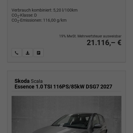
Verbrauch kombiniert:
5,20 l/100km
CO
-Klasse:
D
2
CO
-Emissionen:
116,00 g/km
2
19% MwSt. Mehrwertsteuer ausweisbar
21.116,– €
Wir rufen Sie an
PDF-Fahrzeugexposé drucken
Fahrzeug drucken, parken oder vergleichen
Skoda
Scala
Essence 1.0 TSI 116PS/85kW DSG7 2027