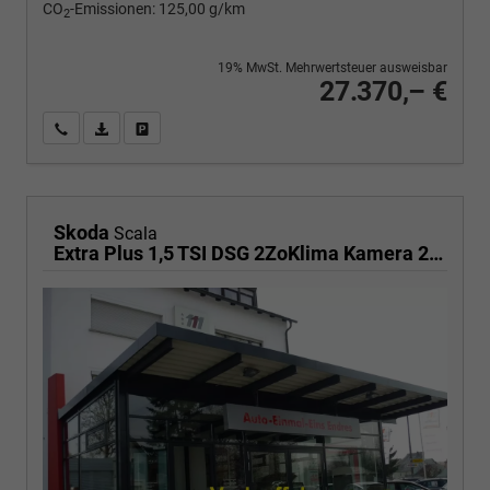
CO
-Emissionen:
125,00 g/km
2
19% MwSt. Mehrwertsteuer ausweisbar
27.370,– €
Wir rufen Sie an
PDF-Fahrzeugexposé drucken
Fahrzeug drucken, parken oder vergleichen
Skoda
Scala
Extra Plus 1,5 TSI DSG 2ZoKlima Kamera 2 x PDC Sitzheizung 5j Garantie Dig Cockpit