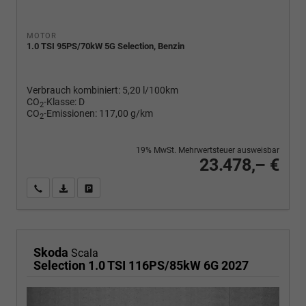
MOTOR
1.0 TSI 95PS/70kW 5G Selection, Benzin
Verbrauch kombiniert:
5,20 l/100km
CO
-Klasse:
D
2
CO
-Emissionen:
117,00 g/km
2
19% MwSt. Mehrwertsteuer ausweisbar
23.478,– €
Wir rufen Sie an
PDF-Fahrzeugexposé drucken
Fahrzeug drucken, parken oder vergleichen
Skoda
Scala
Selection 1.0 TSI 116PS/85kW 6G 2027