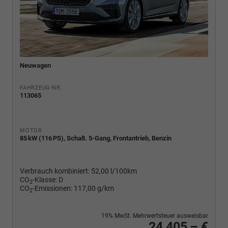
Neuwagen
FAHRZEUG-NR.
113065
MOTOR
85 kW (116 PS), Schalt. 5-Gang, Frontantrieb, Benzin
Verbrauch kombiniert:
52,00 l/100km
CO
-Klasse:
D
2
CO
-Emissionen:
117,00 g/km
2
19% MwSt. Mehrwertsteuer ausweisbar
24.405,– €