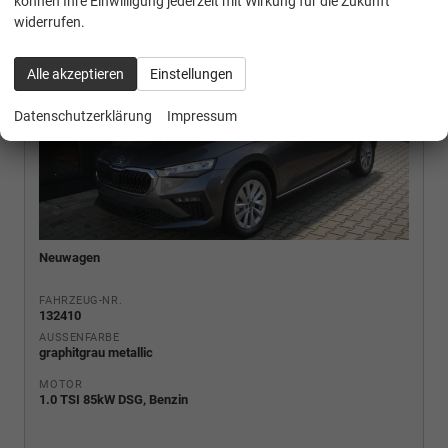
können Ihre Einwilligung jederzeit mit Wirkung für die Zukunft
widerrufen.
Alle akzeptieren
Einstellungen
Datenschutzerklärung
Impressum
Neuwagen
FAHRZEUG-NR.
132410
AUSSENFARBE
graphitgrau metallic
MOTOR
1.0 TSI 85kW DSG, Benzin