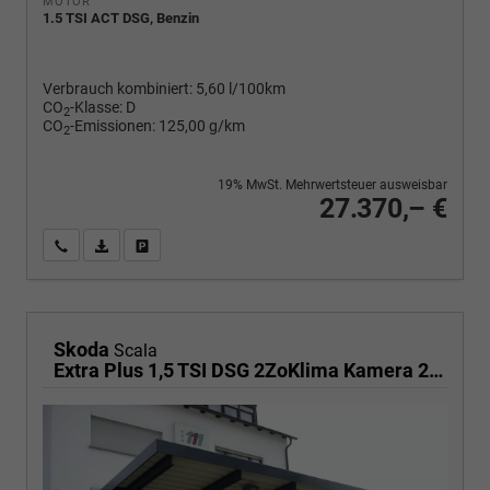
MOTOR
1.5 TSI ACT DSG, Benzin
Verbrauch kombiniert:
5,60 l/100km
CO
-Klasse:
D
2
CO
-Emissionen:
125,00 g/km
2
19% MwSt. Mehrwertsteuer ausweisbar
27.370,– €
Wir rufen Sie an
PDF-Fahrzeugexposé drucken
Fahrzeug drucken, parken oder vergleichen
Skoda
Scala
Extra Plus 1,5 TSI DSG 2ZoKlima Kamera 2 x PDC Sitzheizung 5j Garantie Dig Cockpit