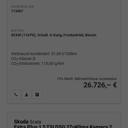
FAHRZEUG-NR.
113067
MOTOR
85 kW (116 PS), Schalt. 6-Gang, Frontantrieb, Benzin
Verbrauch kombiniert:
51,00 l/100km
CO
-Klasse:
D
2
CO
-Emissionen:
116,00 g/km
2
19% MwSt. Mehrwertsteuer ausweisbar
26.726,– €
Wir rufen Sie an
PDF-Fahrzeugexposé drucken
Fahrzeug drucken, parken oder vergleichen
Skoda
Scala
Extra Plus 1,5 TSI DSG 2ZoKlima Kamera 2 x PDC Sitzheizung 5j Garantie Dig Cockpit