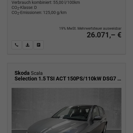
Verbrauch kombiniert:
55,00 l/100km
CO
-Klasse:
D
2
CO
-Emissionen:
125,00 g/km
2
19% MwSt. Mehrwertsteuer ausweisbar
26.071,– €
Wir rufen Sie an
PDF-Fahrzeugexposé drucken
Fahrzeug drucken, parken oder vergleichen
Skoda
Scala
Selection 1.5 TSI ACT 150PS/110kW DSG7 2027