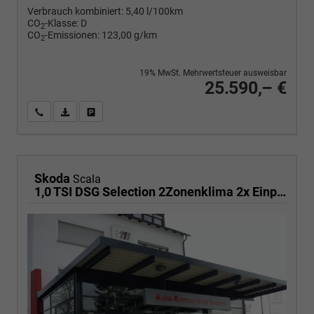
Verbrauch kombiniert:
5,40 l/100km
CO
-Klasse:
D
2
CO
-Emissionen:
123,00 g/km
2
19% MwSt. Mehrwertsteuer ausweisbar
25.590,– €
Wir rufen Sie an
PDF-Fahrzeugexposé drucken
Fahrzeug drucken, parken oder vergleichen
Skoda
Scala
1,0 TSI DSG Selection 2Zonenklima 2x Einparkhilfe Kamera LED el.Heckklappe beheitzte Frontscheibe 5J Garantie