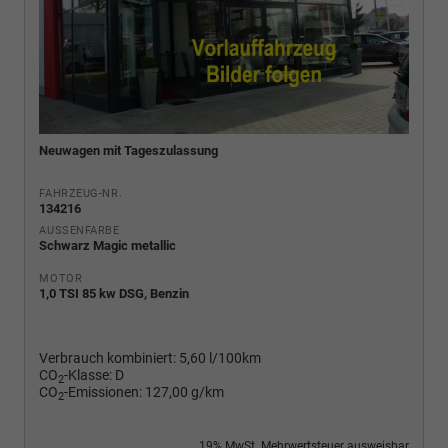
Neuwagen mit Tageszulassung
FAHRZEUG-NR.
134216
AUSSENFARBE
Schwarz Magic metallic
MOTOR
1,0 TSI 85 kw DSG, Benzin
Verbrauch kombiniert:
5,60 l/100km
CO
-Klasse:
D
2
CO
-Emissionen:
127,00 g/km
2
19% MwSt. Mehrwertsteuer ausweisbar