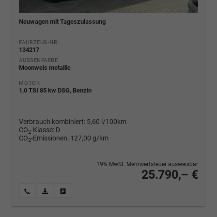
Neuwagen mit Tageszulassung
FAHRZEUG-NR.
134217
AUSSENFARBE
Moonweis metallic
MOTOR
1,0 TSI 85 kw DSG, Benzin
Verbrauch kombiniert:
5,60 l/100km
CO
-Klasse:
D
2
CO
-Emissionen:
127,00 g/km
2
19% MwSt. Mehrwertsteuer ausweisbar
25.790,– €
Wir rufen Sie an
PDF-Fahrzeugexposé drucken
Fahrzeug drucken, parken oder vergleichen