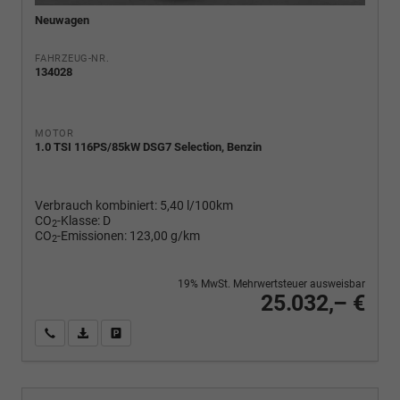
Neuwagen
FAHRZEUG-NR.
134028
MOTOR
1.0 TSI 116PS/85kW DSG7 Selection, Benzin
Verbrauch kombiniert:
5,40 l/100km
CO
-Klasse:
D
2
CO
-Emissionen:
123,00 g/km
2
19% MwSt. Mehrwertsteuer ausweisbar
25.032,– €
Wir rufen Sie an
PDF-Fahrzeugexposé drucken
Fahrzeug drucken, parken oder vergleichen