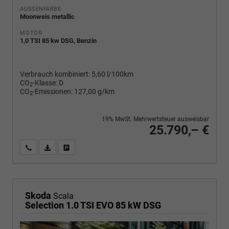
AUSSENFARBE
Moonweis metallic
MOTOR
1,0 TSI 85 kw DSG, Benzin
Verbrauch kombiniert:
5,60 l/100km
CO
-Klasse:
D
2
CO
-Emissionen:
127,00 g/km
2
19% MwSt. Mehrwertsteuer ausweisbar
25.790,– €
Wir rufen Sie an
PDF-Fahrzeugexposé drucken
Fahrzeug drucken, parken oder vergleichen
Skoda
Scala
Selection 1.0 TSI EVO 85 kW DSG