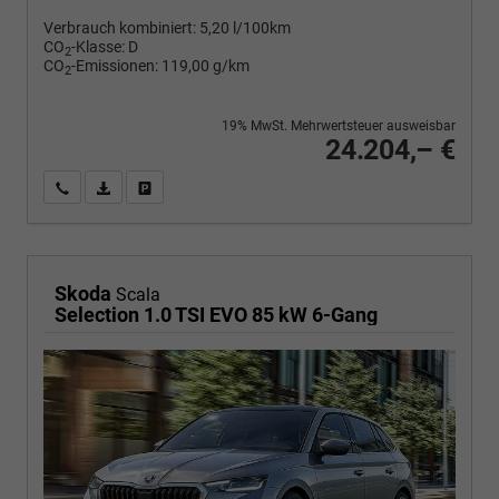
Verbrauch kombiniert:
5,20 l/100km
CO
-Klasse:
D
2
CO
-Emissionen:
119,00 g/km
2
19% MwSt. Mehrwertsteuer ausweisbar
24.204,– €
Wir rufen Sie an
PDF-Fahrzeugexposé drucken
Fahrzeug drucken, parken oder vergleichen
Skoda
Scala
Selection 1.0 TSI EVO 85 kW 6-Gang