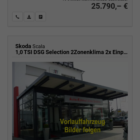
25.790,– €
Wir rufen Sie an
PDF-Fahrzeugexposé drucken
Fahrzeug drucken, parken oder vergleichen
Skoda
Scala
1,0 TSI DSG Selection 2Zonenklima 2x Einparkhilfe Kamera LED el.Heckklappe beheitzte Frontscheibe 5J Garantie