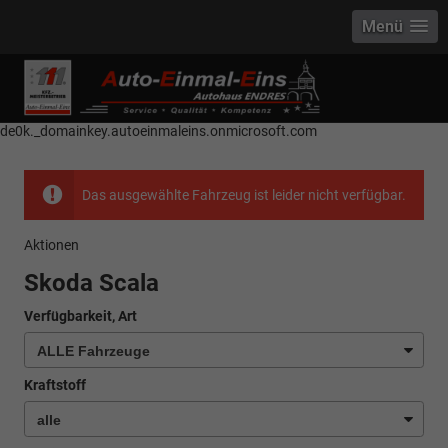
Menü
------------ Host Name : selector1._domainkey Points to address or value:
selector1-aee-de0k._domainkey.autoeinmaleins.onmicrosoft.com Host
Name : selector2._domainkey Points to address or value: selector2-aee-
de0k._domainkey.autoeinmaleins.onmicrosoft.com
Das ausgewählte Fahrzeug ist leider nicht verfügbar.
Aktionen
Skoda Scala
Verfügbarkeit, Art
Kraftstoff