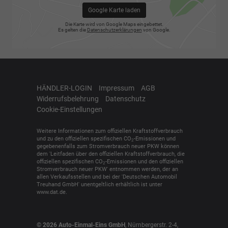
Google Karte laden
Die Karte wird von Google Maps eingebettet.
Es gelten die
Datenschutzerklärungen
von Google.
HÄNDLER-LOGIN
Impressum
AGB
Widerrufsbelehrung
Datenschutz
Cookie-Einstellungen
Weitere Informationen zum offiziellen Kraftstoffverbrauch
und zu den offiziellen spezifischen CO
-Emissionen und
2
gegebenenfalls zum Stromverbrauch neuer PKW können
dem 'Leitfaden über den offiziellen Kraftstoffverbrauch, die
offiziellen spezifischen CO
-Emissionen und den offiziellen
2
Stromverbrauch neuer PKW' entnommen werden, der an
allen Verkaufsstellen und bei der 'Deutschen Automobil
Treuhand GmbH' unentgeltlich erhältlich ist unter
www.dat.de.
© 2026
Auto-Einmal-Eins GmbH
,
Nürnbergerstr. 2-4
,