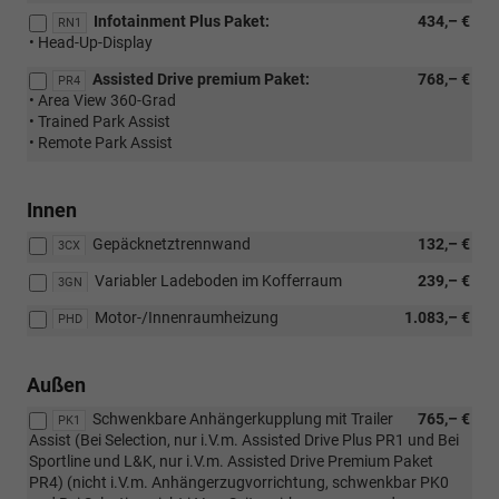
Infotainment Plus Paket:
434,– €
RN1
• Head-Up-Display
Assisted Drive premium Paket:
768,– €
PR4
• Area View 360-Grad
• Trained Park Assist
• Remote Park Assist
Innen
Gepäcknetztrennwand
132,– €
3CX
Variabler Ladeboden im Kofferraum
239,– €
3GN
Motor-/Innenraumheizung
1.083,– €
PHD
Außen
Schwenkbare Anhängerkupplung mit Trailer
765,– €
PK1
Assist (Bei Selection, nur i.V.m. Assisted Drive Plus PR1 und Bei
Sportline und L&K, nur i.V.m. Assisted Drive Premium Paket
PR4) (nicht i.V.m. Anhängerzugvorrichtung, schwenkbar PK0