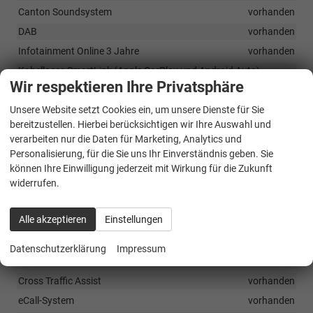
Canton Soundsystem
vorhanden
DAB
vorhanden
Infotainment Online 3 Jahre
vorhanden
Kabelloses SmartLink (Apple CarPlay und Android Auto)
vorhanden
Wir respektieren Ihre Privatsphäre
Remote Access 3 Jahre
vorhanden
Unsere Website setzt Cookies ein, um unsere Dienste für Sie
bereitzustellen. Hierbei berücksichtigen wir Ihre Auswahl und
verarbeiten nur die Daten für Marketing, Analytics und
Sicherheit & Assistenz
Personalisierung, für die Sie uns Ihr Einverständnis geben. Sie
8 Airbags
vorhanden
können Ihre Einwilligung jederzeit mit Wirkung für die Zukunft
Adaptiver Tempomat
vorhanden
widerrufen.
Adaptives Spurhaltesystem inkl. Notfallassistent
vorhanden
Alle akzeptieren
Einstellungen
Alarmsystem
vorhanden
Berganfahrassistent
vorhanden
Datenschutzerklärung
Impressum
Crew Protect Assist
vorhanden
Cross Traffic Assist
vorhanden
eCall-System
vorhanden