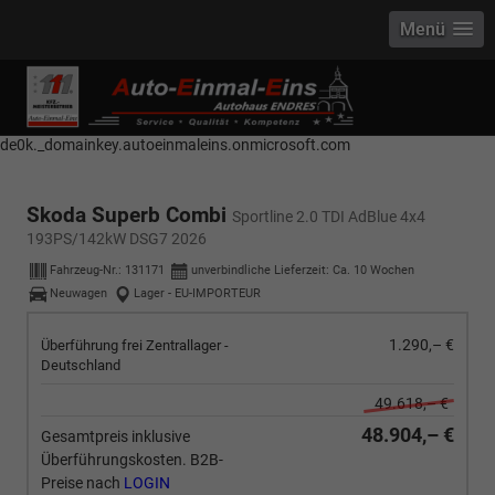
Menü
------------ Host Name : selector1._domainkey Points to address or value:
selector1-aee-de0k._domainkey.autoeinmaleins.onmicrosoft.com Host
Name : selector2._domainkey Points to address or value: selector2-aee-
de0k._domainkey.autoeinmaleins.onmicrosoft.com
Skoda Superb Combi
Sportline 2.0 TDI AdBlue 4x4
193PS/142kW DSG7 2026
Fahrzeug-Nr.:
131171
unverbindliche Lieferzeit: Ca. 10 Wochen
Neuwagen
Lager - EU-IMPORTEUR
1.290,– €
Überführung frei Zentrallager -
Deutschland
49.618,– €
48.904,– €
Gesamtpreis inklusive
Überführungskosten. B2B-
Preise nach
LOGIN