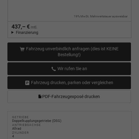
19% MwSt. Mehrwertsteuer ausweisbar
437,– €
mtl.
Finanzierung
Fahrzeug unverbindlich anfragen (dies ist KEINE
Bestellung!)
Wir rufen Sie an
Fahrzeug drucken, parken oder vergleichen
PDF-Fahrzeugexposé drucken
GETRIEBE
Doppelkupplungsgetriebe (DSG)
ANTRIEBSACHSE
Allrad
ZYLINDER
4