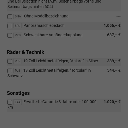
und Bei Selection nicht i.V.m. Seitenairbags vorne und
Seitenairbags hinten 6C4)
Ohne Modellbezeichnung
---
0NA
Panoramaschiebedach
1.056,– €
3FU
Schwenkbare Anhängerkupplung
687,– €
PK0
Räder & Technik
19 Zoll Leichtmetallfelgen, "Aniara" in Silber
389,– €
PJ5
19 Zoll Leichtmetallfelgen, "Torcular" in
544,– €
PJ8
Schwarz
Sonstiges
Erweiterte Garantie 3 Jahre oder 100.000
1.020,– €
EA4
km