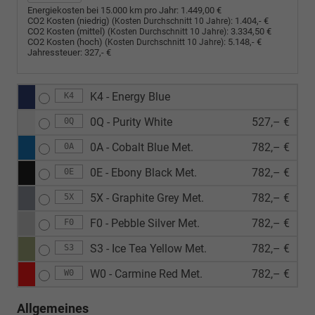
Energiekosten bei 15.000 km pro Jahr:
1.449,00 €
CO2 Kosten (niedrig)
:
1.404,- €
(Kosten Durchschnitt 10 Jahre)
CO2 Kosten (mittel)
:
3.334,50 €
(Kosten Durchschnitt 10 Jahre)
CO2 Kosten (hoch)
:
5.148,- €
(Kosten Durchschnitt 10 Jahre)
Jahressteuer:
327,- €
K4 - Energy Blue
K4
0Q - Purity White
527,– €
0Q
0A - Cobalt Blue Met.
782,– €
0A
0E - Ebony Black Met.
782,– €
0E
5X - Graphite Grey Met.
782,– €
5X
F0 - Pebble Silver Met.
782,– €
F0
S3 - Ice Tea Yellow Met.
782,– €
S3
W0 - Carmine Red Met.
782,– €
W0
Allgemeines