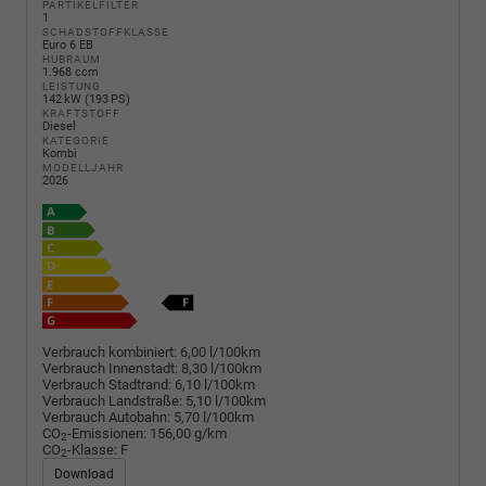
PARTIKELFILTER
1
SCHADSTOFFKLASSE
Euro 6 EB
HUBRAUM
1.968 ccm
LEISTUNG
142 kW (193 PS)
KRAFTSTOFF
Diesel
KATEGORIE
Kombi
MODELLJAHR
2026
Verbrauch kombiniert:
6,00 l/100km
Verbrauch Innenstadt:
8,30 l/100km
Verbrauch Stadtrand:
6,10 l/100km
Verbrauch Landstraße:
5,10 l/100km
Verbrauch Autobahn:
5,70 l/100km
CO
-Emissionen:
156,00 g/km
2
CO
-Klasse:
F
2
Download