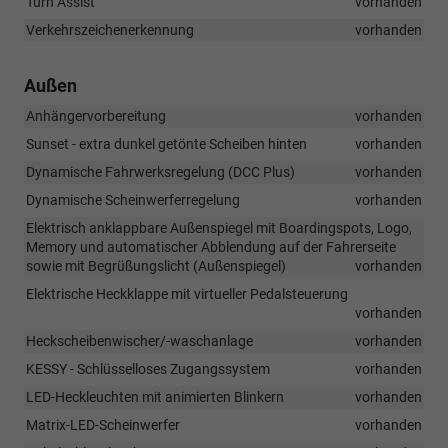
Turn Assist
vorhanden
Verkehrszeichenerkennung
vorhanden
Außen
Anhängervorbereitung
vorhanden
Sunset - extra dunkel getönte Scheiben hinten
vorhanden
Dynamische Fahrwerksregelung (DCC Plus)
vorhanden
Dynamische Scheinwerferregelung
vorhanden
Elektrisch anklappbare Außenspiegel mit Boardingspots, Logo,
Memory und automatischer Abblendung auf der Fahrerseite
sowie mit Begrüßungslicht (Außenspiegel)
vorhanden
Elektrische Heckklappe mit virtueller Pedalsteuerung
vorhanden
Heckscheibenwischer/-waschanlage
vorhanden
KESSY - Schlüsselloses Zugangssystem
vorhanden
LED-Heckleuchten mit animierten Blinkern
vorhanden
Matrix-LED-Scheinwerfer
vorhanden