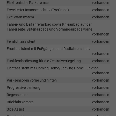
Elektronische Parkbremse
vorhanden
Erweiterter Insassenschutz (PreCrash)
vorhanden
Exit-Warnsystem
vorhanden
Fahrer- und Beifahrerairbag sowie Knieairbag auf der
Fahrerseite, Seitenairbags und Vorhangairbags vorne
vorhanden
Fernlichtassistent
vorhanden
Frontassistent mit Fußgänger- und Radfahrerschutz
vorhanden
Funkfernbedienung für die Zentralverriegelung
vorhanden
Lichtassistent mit Coming Home/Leaving Home Funktion
vorhanden
Parksensoren vorne und hinten
vorhanden
Progressive Lenkung
vorhanden
Regensensor
vorhanden
Rückfahrkamera
vorhanden
Side Assist
vorhanden