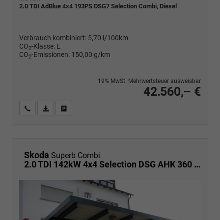
2.0 TDI AdBlue 4x4 193PS DSG7 Selection Combi, Diesel
Verbrauch kombiniert:
5,70 l/100km
CO
-Klasse:
E
2
CO
-Emissionen:
150,00 g/km
2
19% MwSt. Mehrwertsteuer ausweisbar
42.560,– €
Wir rufen Sie an
PDF-Fahrzeugexposé drucken
Fahrzeug drucken, parken oder vergleichen
Skoda
Superb Combi
2.0 TDI 142kW 4x4 Selection DSG AHK 360 Head Up Pano