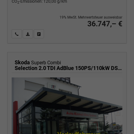
CO
-Emissionen:
120,00 g/km
2
19% MwSt. Mehrwertsteuer ausweisbar
36.747,– €
Wir rufen Sie an
PDF-Fahrzeugexposé drucken
Fahrzeug drucken, parken oder vergleichen
Skoda
Superb Combi
Selection 2.0 TDI AdBlue 150PS/110kW DSG7 2026