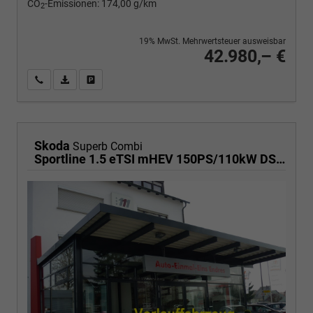
CO
-Emissionen:
174,00 g/km
2
19% MwSt. Mehrwertsteuer ausweisbar
42.980,– €
Wir rufen Sie an
PDF-Fahrzeugexposé drucken
Fahrzeug drucken, parken oder vergleichen
Skoda
Superb Combi
Sportline 1.5 eTSI mHEV 150PS/110kW DSG7 2026