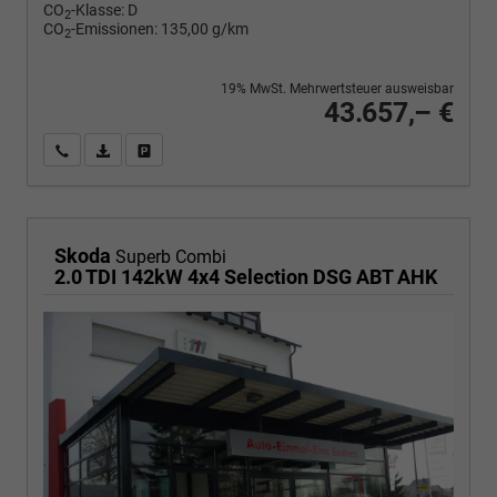
CO
-Klasse:
D
2
CO
-Emissionen:
135,00 g/km
2
19% MwSt. Mehrwertsteuer ausweisbar
43.657,– €
Wir rufen Sie an
PDF-Fahrzeugexposé drucken
Fahrzeug drucken, parken oder vergleichen
Skoda
Superb Combi
2.0 TDI 142kW 4x4 Selection DSG ABT AHK