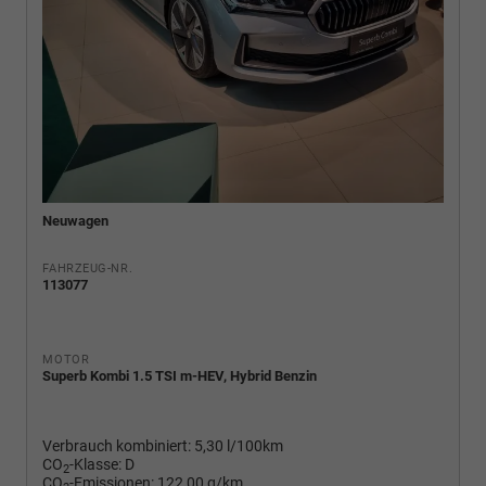
Neuwagen
FAHRZEUG-NR.
113077
MOTOR
Superb Kombi 1.5 TSI m-HEV, Hybrid Benzin
Verbrauch kombiniert:
5,30 l/100km
CO
-Klasse:
D
2
CO
-Emissionen:
122,00 g/km