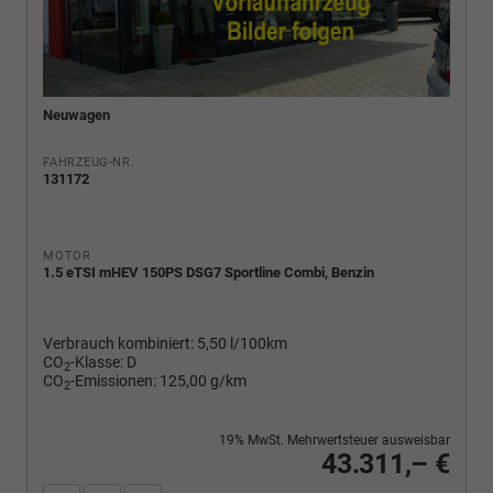
Neuwagen
FAHRZEUG-NR.
131172
MOTOR
1.5 eTSI mHEV 150PS DSG7 Sportline Combi, Benzin
Verbrauch kombiniert:
5,50 l/100km
CO
-Klasse:
D
2
CO
-Emissionen:
125,00 g/km
2
19% MwSt. Mehrwertsteuer ausweisbar
43.311,– €