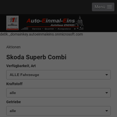
Menü
------------ Host Name : selector1._domainkey Points to address or value:
selector1-aee-de0k._domainkey.autoeinmaleins.onmicrosoft.com Host
Name : selector2._domainkey Points to address or value: selector2-aee-
de0k._domainkey.autoeinmaleins.onmicrosoft.com
Aktionen
Skoda Superb Combi
Verfügbarkeit, Art
Kraftstoff
Getriebe