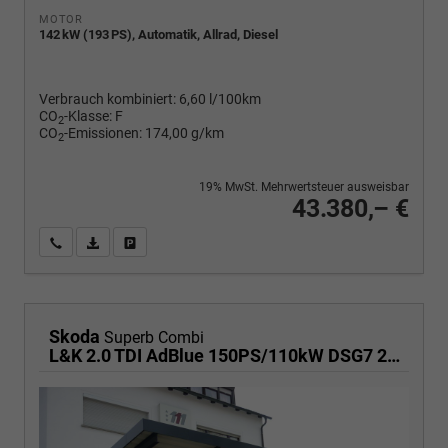
MOTOR
142 kW (193 PS), Automatik, Allrad, Diesel
Verbrauch kombiniert:
6,60 l/100km
CO
-Klasse:
F
2
CO
-Emissionen:
174,00 g/km
2
19% MwSt. Mehrwertsteuer ausweisbar
43.380,– €
Wir rufen Sie an
PDF-Fahrzeugexposé drucken
Fahrzeug drucken, parken oder vergleichen
Skoda
Superb Combi
L&K 2.0 TDI AdBlue 150PS/110kW DSG7 2026