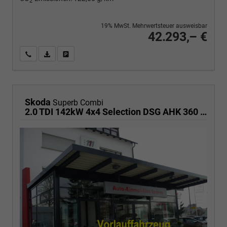
2
19% MwSt. Mehrwertsteuer ausweisbar
42.293,– €
Wir rufen Sie an
PDF-Fahrzeugexposé drucken
Fahrzeug drucken, parken oder vergleichen
Skoda
Superb Combi
2.0 TDI 142kW 4x4 Selection DSG AHK 360 Head Up