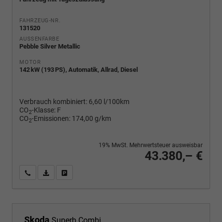
FAHRZEUG-NR.
131520
AUSSENFARBE
Pebble Silver Metallic
MOTOR
142 kW (193 PS), Automatik, Allrad, Diesel
Verbrauch kombiniert:
6,60 l/100km
CO
-Klasse:
F
2
CO
-Emissionen:
174,00 g/km
2
19% MwSt. Mehrwertsteuer ausweisbar
43.380,– €
Wir rufen Sie an
PDF-Fahrzeugexposé drucken
Fahrzeug drucken, parken oder vergleichen
Skoda
Superb Combi