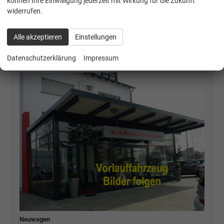
können Ihre Einwilligung jederzeit mit Wirkung für die Zukunft
widerrufen.
Alle akzeptieren
Einstellungen
Skoda
Superb Combi
L&K 1.5 eTSI mHEV 150PS/110kW DSG7 2026
Datenschutzerklärung
Impressum
Neuwagen