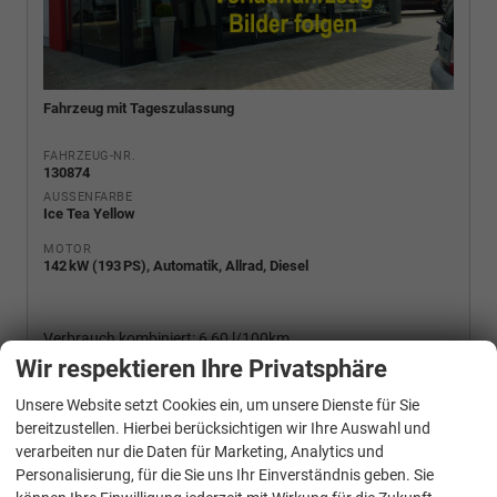
Fahrzeug mit Tageszulassung
FAHRZEUG-NR.
130874
AUSSENFARBE
Ice Tea Yellow
MOTOR
142 kW (193 PS), Automatik, Allrad, Diesel
Verbrauch kombiniert:
6,60 l/100km
CO
-Klasse:
F
2
Wir respektieren Ihre Privatsphäre
CO
-Emissionen:
174,00 g/km
2
Unsere Website setzt Cookies ein, um unsere Dienste für Sie
bereitzustellen. Hierbei berücksichtigen wir Ihre Auswahl und
19% MwSt. Mehrwertsteuer ausweisbar
verarbeiten nur die Daten für Marketing, Analytics und
42.380,– €
Personalisierung, für die Sie uns Ihr Einverständnis geben. Sie
Wir rufen Sie an
PDF-Fahrzeugexposé drucken
Fahrzeug drucken, parken oder vergleichen