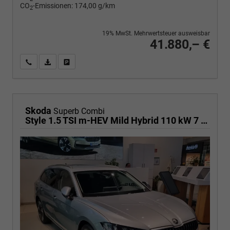
CO
-Emissionen:
174,00 g/km
2
19% MwSt. Mehrwertsteuer ausweisbar
41.880,– €
Wir rufen Sie an
PDF-Fahrzeugexposé drucken
Fahrzeug drucken, parken oder vergleichen
Skoda
Superb Combi
Style 1.5 TSI m-HEV Mild Hybrid 110 kW 7 Gang DSG