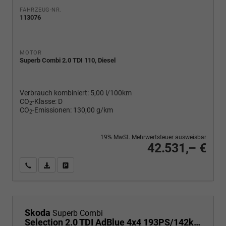
FAHRZEUG-NR.
113076
MOTOR
Superb Combi 2.0 TDI 110, Diesel
Verbrauch kombiniert:
5,00 l/100km
CO
-Klasse:
D
2
CO
-Emissionen:
130,00 g/km
2
19% MwSt. Mehrwertsteuer ausweisbar
42.531,– €
Wir rufen Sie an
PDF-Fahrzeugexposé drucken
Fahrzeug drucken, parken oder vergleichen
Skoda
Superb Combi
Selection 2.0 TDI AdBlue 4x4 193PS/142kW DSG7 2026