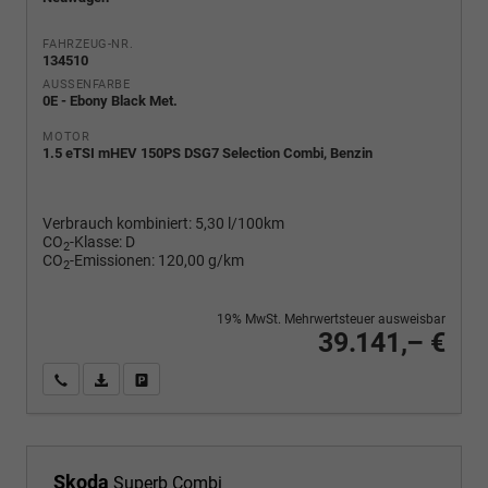
FAHRZEUG-NR.
134510
AUSSENFARBE
0E - Ebony Black Met.
MOTOR
1.5 eTSI mHEV 150PS DSG7 Selection Combi, Benzin
Verbrauch kombiniert:
5,30 l/100km
CO
-Klasse:
D
2
CO
-Emissionen:
120,00 g/km
2
19% MwSt. Mehrwertsteuer ausweisbar
39.141,– €
Wir rufen Sie an
PDF-Fahrzeugexposé drucken
Fahrzeug drucken, parken oder vergleichen
Skoda
Superb Combi