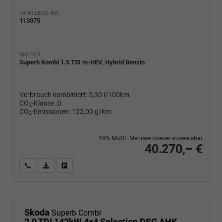
FAHRZEUG-NR.
113075
MOTOR
Superb Kombi 1.5 TSI m-HEV, Hybrid Benzin
Verbrauch kombiniert:
5,30 l/100km
CO
-Klasse:
D
2
CO
-Emissionen:
122,00 g/km
2
19% MwSt. Mehrwertsteuer ausweisbar
40.270,– €
Wir rufen Sie an
PDF-Fahrzeugexposé drucken
Fahrzeug drucken, parken oder vergleichen
Skoda
Superb Combi
2.0 TDI 142kW 4x4 Selection DSG AHK