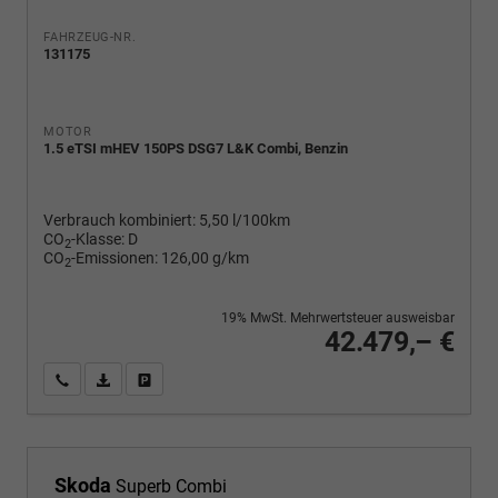
FAHRZEUG-NR.
131175
MOTOR
1.5 eTSI mHEV 150PS DSG7 L&K Combi, Benzin
Verbrauch kombiniert:
5,50 l/100km
CO
-Klasse:
D
2
CO
-Emissionen:
126,00 g/km
2
19% MwSt. Mehrwertsteuer ausweisbar
42.479,– €
Wir rufen Sie an
PDF-Fahrzeugexposé drucken
Fahrzeug drucken, parken oder vergleichen
Skoda
Superb Combi