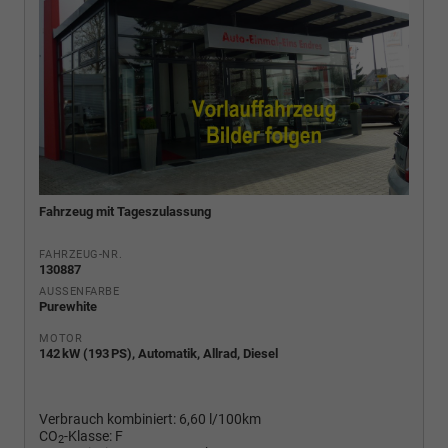
Fahrzeug mit Tageszulassung
FAHRZEUG-NR.
130887
AUSSENFARBE
Purewhite
MOTOR
142 kW (193 PS), Automatik, Allrad, Diesel
Verbrauch kombiniert:
6,60 l/100km
CO
-Klasse:
F
2