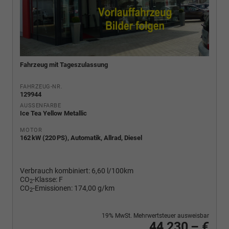
Fahrzeug mit Tageszulassung
FAHRZEUG-NR.
129944
AUSSENFARBE
Ice Tea Yellow Metallic
MOTOR
162 kW (220 PS), Automatik, Allrad, Diesel
Verbrauch kombiniert:
6,60 l/100km
CO
-Klasse:
F
2
CO
-Emissionen:
174,00 g/km
2
19% MwSt. Mehrwertsteuer ausweisbar
44.230,– €