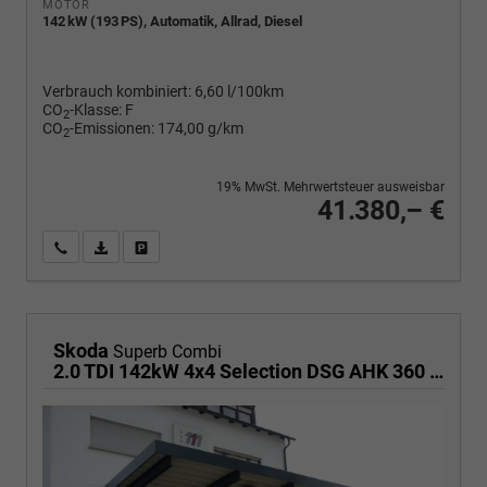
MOTOR
142 kW (193 PS), Automatik, Allrad, Diesel
Verbrauch kombiniert:
6,60 l/100km
CO
-Klasse:
F
2
CO
-Emissionen:
174,00 g/km
2
19% MwSt. Mehrwertsteuer ausweisbar
41.380,– €
Wir rufen Sie an
PDF-Fahrzeugexposé drucken
Fahrzeug drucken, parken oder vergleichen
Skoda
Superb Combi
2.0 TDI 142kW 4x4 Selection DSG AHK 360 Head Up