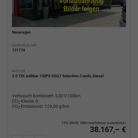
Neuwagen
FAHRZEUG-NR.
131174
MOTOR
2.0 TDI AdBlue 150PS DSG7 Selection Combi, Diesel
Verbrauch kombiniert:
5,00 l/100km
CO
-Klasse:
D
2
CO
-Emissionen:
129,00 g/km
2
19% MwSt. Mehrwertsteuer ausweisbar
38.167,– €