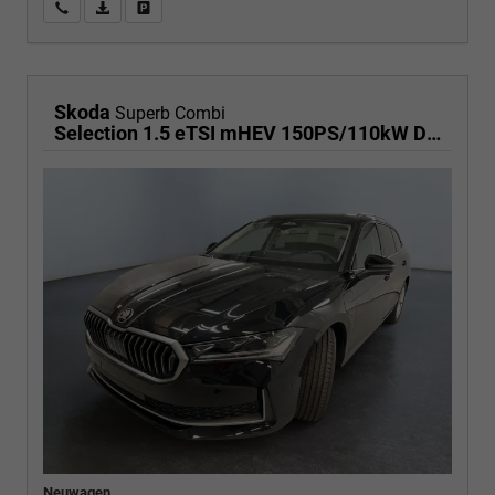
Wir rufen Sie an
PDF-Fahrzeugexposé drucken
Fahrzeug drucken, parken oder vergleichen
Skoda
Superb Combi
Selection 1.5 eTSI mHEV 150PS/110kW DSG7 2026 +AHK+EL.HECK+NAVI+KESSY
Neuwagen