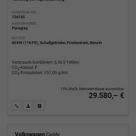
FAHRZEUG-NR.
134135
AUSSENFARBE
Puregrey
MOTOR
85 kW (116 PS), Schaltgetriebe, Frontantrieb, Benzin
Verbrauch kombiniert:
6,90 l/100km
CO
-Klasse:
F
2
CO
-Emissionen:
157,00 g/km
2
19% MwSt. Mehrwertsteuer ausweisbar
29.580,– €
Wir rufen Sie an
PDF-Fahrzeugexposé drucken
Fahrzeug drucken, parken oder vergleichen
Volkswagen
Caddy