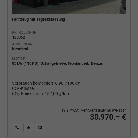
Fahrzeug mit Tageszulassung
FAHRZEUG-NR.
135052
AUSSENFARBE
Kirschrot
MOTOR
85 kW (116 PS), Schaltgetriebe, Frontantrieb, Benzin
Verbrauch kombiniert:
6,90 l/100km
CO
-Klasse:
F
2
CO
-Emissionen:
157,00 g/km
2
19% MwSt. Mehrwertsteuer ausweisbar
30.970,– €
Wir rufen Sie an
PDF-Fahrzeugexposé drucken
Fahrzeug drucken, parken oder vergleichen