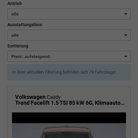
Antrieb
Ausstattungslinie
Sortierung
In Ihrer aktuellen Filterung befinden sich
79
Fahrzeuge:
Volkswagen
Caddy
Trend Facelift 1.5 TSI 85 kW 6G, Klimaautomatik, 5 Sitze, Zuziehhilfe Schiebetüren + Heckklappe, PDC v+h, ACC, Side Assist Blind Spot, Ausparkhilfe, Ausstiegswarner, Digital Cockpit PRO, Radioanlage Navigationsvorbereituing,, Mittearmlehne verstellbar