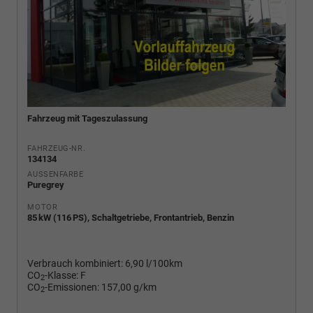
Fahrzeug mit Tageszulassung
FAHRZEUG-NR.
134134
AUSSENFARBE
Puregrey
MOTOR
85 kW (116 PS), Schaltgetriebe, Frontantrieb, Benzin
Verbrauch kombiniert:
6,90 l/100km
CO
-Klasse:
F
2
CO
-Emissionen:
157,00 g/km
2