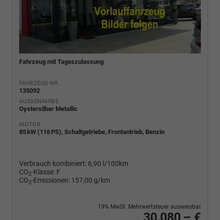
Fahrzeug mit Tageszulassung
FAHRZEUG-NR.
135092
AUSSENFARBE
Oystersilber Metallic
MOTOR
85 kW (116 PS), Schaltgetriebe, Frontantrieb, Benzin
Verbrauch kombiniert:
6,90 l/100km
CO
-Klasse:
F
2
CO
-Emissionen:
157,00 g/km
2
19% MwSt. Mehrwertsteuer ausweisbar
30.080,– €