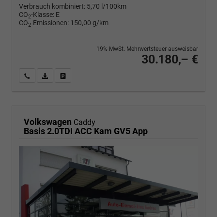
Verbrauch kombiniert:
5,70 l/100km
CO
-Klasse:
E
2
CO
-Emissionen:
150,00 g/km
2
19% MwSt. Mehrwertsteuer ausweisbar
30.180,– €
Wir rufen Sie an
PDF-Fahrzeugexposé drucken
Fahrzeug drucken, parken oder vergleichen
Volkswagen
Caddy
Basis 2.0TDI ACC Kam GV5 App