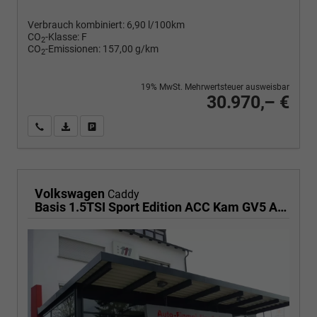
Verbrauch kombiniert:
6,90 l/100km
CO
-Klasse:
F
2
CO
-Emissionen:
157,00 g/km
2
19% MwSt. Mehrwertsteuer ausweisbar
30.970,– €
Wir rufen Sie an
PDF-Fahrzeugexposé drucken
Fahrzeug drucken, parken oder vergleichen
Volkswagen
Caddy
Basis 1.5TSI Sport Edition ACC Kam GV5 App