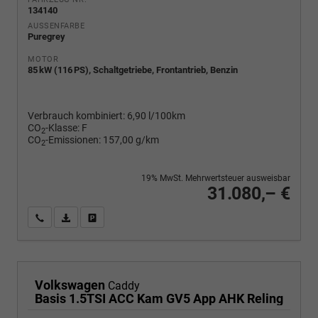
134140
AUSSENFARBE
Puregrey
MOTOR
85 kW (116 PS), Schaltgetriebe, Frontantrieb, Benzin
Verbrauch kombiniert:
6,90 l/100km
CO
-Klasse:
F
2
CO
-Emissionen:
157,00 g/km
2
19% MwSt. Mehrwertsteuer ausweisbar
31.080,– €
Wir rufen Sie an
PDF-Fahrzeugexposé drucken
Fahrzeug drucken, parken oder vergleichen
Volkswagen
Caddy
Basis 1.5TSI ACC Kam GV5 App AHK Reling