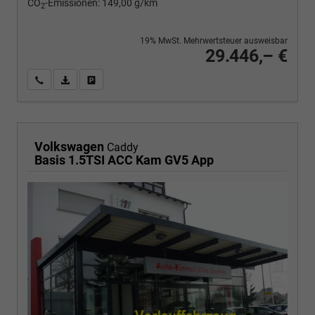
CO
-Emissionen:
149,00 g/km
2
19% MwSt. Mehrwertsteuer ausweisbar
29.446,– €
Wir rufen Sie an
PDF-Fahrzeugexposé drucken
Fahrzeug drucken, parken oder vergleichen
Volkswagen
Caddy
Basis 1.5TSI ACC Kam GV5 App