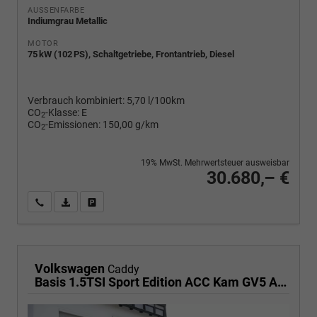
AUSSENFARBE
Indiumgrau Metallic
MOTOR
75 kW (102 PS), Schaltgetriebe, Frontantrieb, Diesel
Verbrauch kombiniert:
5,70 l/100km
CO
-Klasse:
E
2
CO
-Emissionen:
150,00 g/km
2
19% MwSt. Mehrwertsteuer ausweisbar
30.680,– €
Wir rufen Sie an
PDF-Fahrzeugexposé drucken
Fahrzeug drucken, parken oder vergleichen
Volkswagen
Caddy
Basis 1.5TSI Sport Edition ACC Kam GV5 App