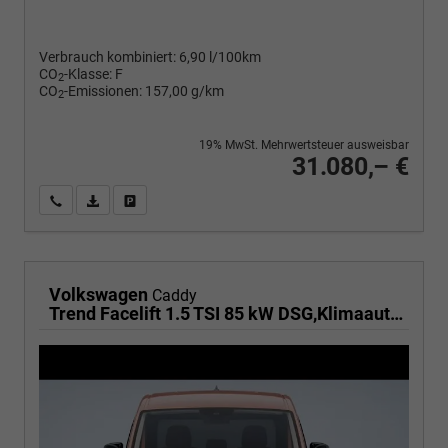
Verbrauch kombiniert:
6,90 l/100km
CO
-Klasse:
F
2
CO
-Emissionen:
157,00 g/km
2
19% MwSt. Mehrwertsteuer ausweisbar
31.080,– €
Wir rufen Sie an
PDF-Fahrzeugexposé drucken
Fahrzeug drucken, parken oder vergleichen
Volkswagen
Caddy
Trend Facelift 1.5 TSI 85 kW DSG,Klimaautomatik, 5 Sitze, Zuziehhilfe Schiebetüren + Heckklappe, PDC v+h, ACC, Side Assist Blind Spot, Ausparkhilfe, Ausstiegswarner, Digital Cockpit PRO, Radioanlage Navigationsvorbereituing,, Mittearmlehne verstellbar