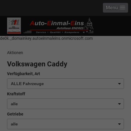
Menü
------------ Host Name : selector1._domainkey Points to address or value:
selector1-aee-de0k._domainkey.autoeinmaleins.onmicrosoft.com Host
Name : selector2._domainkey Points to address or value: selector2-aee-
de0k._domainkey.autoeinmaleins.onmicrosoft.com
Aktionen
Volkswagen Caddy
Verfügbarkeit, Art
Kraftstoff
Getriebe