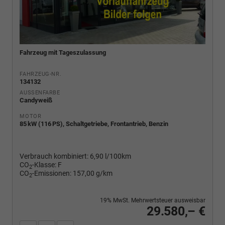
Fahrzeug mit Tageszulassung
FAHRZEUG-NR.
134132
AUSSENFARBE
Candyweiß
MOTOR
85 kW (116 PS), Schaltgetriebe, Frontantrieb, Benzin
Verbrauch kombiniert:
6,90 l/100km
CO
-Klasse:
F
2
CO
-Emissionen:
157,00 g/km
2
19% MwSt. Mehrwertsteuer ausweisbar
29.580,– €