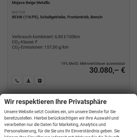
Mojave Beige Metallic
MOTOR
85 kW (116 PS), Schaltgetriebe, Frontantrieb, Benzin
Verbrauch kombiniert:
6,90 l/100km
CO
-Klasse:
F
2
CO
-Emissionen:
157,00 g/km
2
19% MwSt. Mehrwertsteuer ausweisbar
30.080,– €
Wir rufen Sie an
PDF-Fahrzeugexposé drucken
Fahrzeug drucken, parken oder vergleichen
Wir respektieren Ihre Privatsphäre
Volkswagen
Caddy
Unsere Website setzt Cookies ein, um unsere Dienste für Sie
Basis 2.0TDI ACC Kam GV5 App
bereitzustellen. Hierbei berücksichtigen wir Ihre Auswahl und
verarbeiten nur die Daten für Marketing, Analytics und
Personalisierung, für die Sie uns Ihr Einverständnis geben. Sie