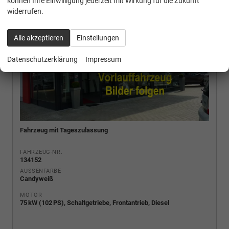
können Ihre Einwilligung jederzeit mit Wirkung für die Zukunft
widerrufen.
Alle akzeptieren
Einstellungen
Datenschutzerklärung
Impressum
Fahrzeug mit Tageszulassung
FAHRZEUG-NR.
134152
AUSSENFARBE
Candyweiß
MOTOR
75 kW (102 PS), Schaltgetriebe, Frontantrieb, Diesel