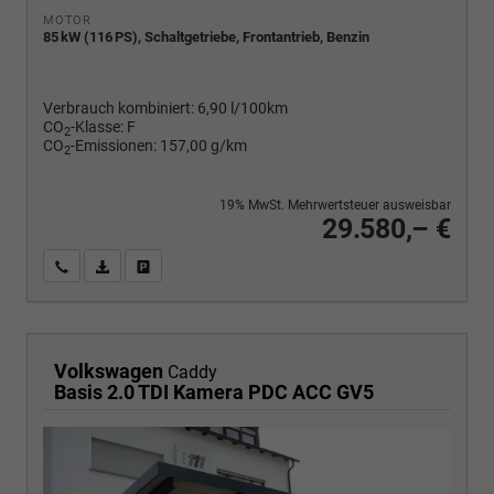
MOTOR
85 kW (116 PS), Schaltgetriebe, Frontantrieb, Benzin
Verbrauch kombiniert:
6,90 l/100km
CO
-Klasse:
F
2
CO
-Emissionen:
157,00 g/km
2
19% MwSt. Mehrwertsteuer ausweisbar
29.580,– €
Wir rufen Sie an
PDF-Fahrzeugexposé drucken
Fahrzeug drucken, parken oder vergleichen
Volkswagen
Caddy
Basis 2.0 TDI Kamera PDC ACC GV5