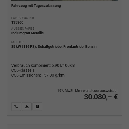
Fahrzeug mit Tageszulassung
FAHRZEUG-NR.
135860
AUSSENFARBE
Indiumgrau Metallic
MOTOR
85 kW (116 PS), Schaltgetriebe, Frontantrieb, Benzin
Verbrauch kombiniert:
6,90 l/100km
CO
-Klasse:
F
2
CO
-Emissionen:
157,00 g/km
2
19% MwSt. Mehrwertsteuer ausweisbar
30.080,– €
Wir rufen Sie an
PDF-Fahrzeugexposé drucken
Fahrzeug drucken, parken oder vergleichen