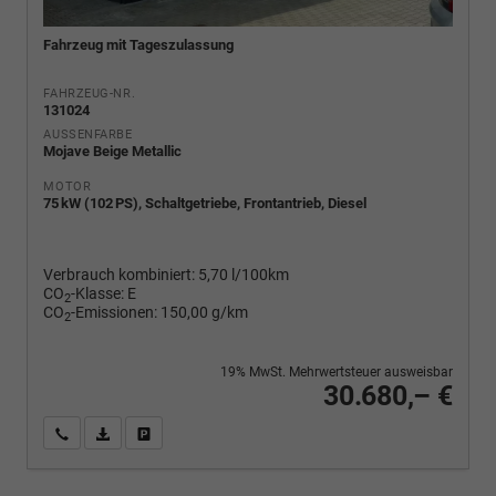
Fahrzeug mit Tageszulassung
FAHRZEUG-NR.
131024
AUSSENFARBE
Mojave Beige Metallic
MOTOR
75 kW (102 PS), Schaltgetriebe, Frontantrieb, Diesel
Verbrauch kombiniert:
5,70 l/100km
CO
-Klasse:
E
2
CO
-Emissionen:
150,00 g/km
2
19% MwSt. Mehrwertsteuer ausweisbar
30.680,– €
Wir rufen Sie an
PDF-Fahrzeugexposé drucken
Fahrzeug drucken, parken oder vergleichen