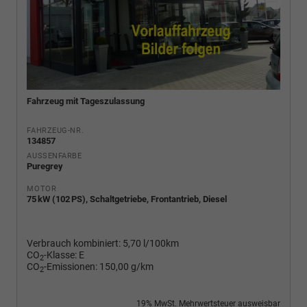
Fahrzeug mit Tageszulassung
FAHRZEUG-NR.
134857
AUSSENFARBE
Puregrey
MOTOR
75 kW (102 PS), Schaltgetriebe, Frontantrieb, Diesel
Verbrauch kombiniert:
5,70 l/100km
CO
-Klasse:
E
2
CO
-Emissionen:
150,00 g/km
2
19% MwSt. Mehrwertsteuer ausweisbar