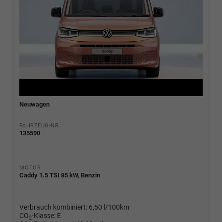
Neuwagen
FAHRZEUG-NR.
135590
MOTOR
Caddy 1.5 TSI 85 kW, Benzin
Verbrauch kombiniert:
6,50 l/100km
CO
-Klasse:
E
2