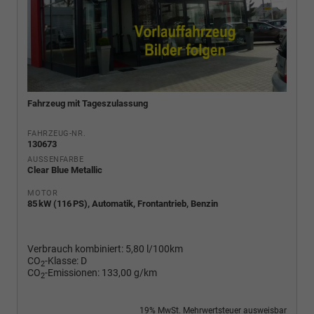
Fahrzeug mit Tageszulassung
FAHRZEUG-NR.
130673
AUSSENFARBE
Clear Blue Metallic
MOTOR
85 kW (116 PS), Automatik, Frontantrieb, Benzin
Verbrauch kombiniert:
5,80 l/100km
CO
-Klasse:
D
2
CO
-Emissionen:
133,00 g/km
2
19% MwSt. Mehrwertsteuer ausweisbar