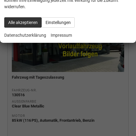
können Ihre Einwilligung jederzeit mit Wirkung für die Zukunft
widerrufen.
Alle akzeptieren
Einstellungen
Datenschutzerklärung
Impressum
Fahrzeug mit Tageszulassung
FAHRZEUG-NR.
130516
AUSSENFARBE
Clear Blue Metallic
MOTOR
85 kW (116 PS), Automatik, Frontantrieb, Benzin