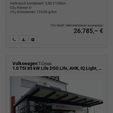
Verbrauch kombiniert:
5,80 l/100km
CO
-Klasse:
D
2
CO
-Emissionen:
133,00 g/km
2
19% MwSt. Mehrwertsteuer ausweisbar
26.785,– €
Wir rufen Sie an
PDF-Fahrzeugexposé drucken
Fahrzeug drucken, parken oder vergleichen
Volkswagen
T-Cross
1.0 TSI 85 kW Life DSG Life, AHK, IQ.Light, Kamera, ACC, Side, Winter, 17-Zoll