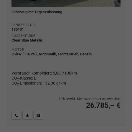
Fahrzeug mit Tageszulassung
FAHRZEUG-NR.
135131
AUSSENFARBE
Clear Blue Metallic
MOTOR
85 kW (116 PS), Automatik, Frontantrieb, Benzin
Verbrauch kombiniert:
5,80 l/100km
CO
-Klasse:
D
2
CO
-Emissionen:
132,00 g/km
2
19% MwSt. Mehrwertsteuer ausweisbar
26.785,– €
Wir rufen Sie an
PDF-Fahrzeugexposé drucken
Fahrzeug drucken, parken oder vergleichen