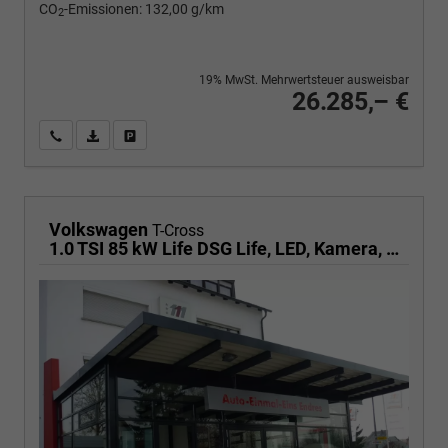
CO
-Emissionen:
132,00 g/km
2
19% MwSt. Mehrwertsteuer ausweisbar
26.285,– €
Wir rufen Sie an
PDF-Fahrzeugexposé drucken
Fahrzeug drucken, parken oder vergleichen
Volkswagen
T-Cross
1.0 TSI 85 kW Life DSG Life, LED, Kamera, ACC, Side, Winter, 17-Zoll, 3-J. Garantie