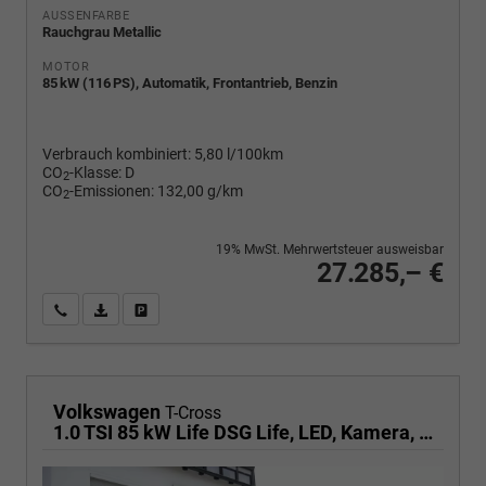
AUSSENFARBE
Rauchgrau Metallic
MOTOR
85 kW (116 PS), Automatik, Frontantrieb, Benzin
Verbrauch kombiniert:
5,80 l/100km
CO
-Klasse:
D
2
CO
-Emissionen:
132,00 g/km
2
19% MwSt. Mehrwertsteuer ausweisbar
27.285,– €
Wir rufen Sie an
PDF-Fahrzeugexposé drucken
Fahrzeug drucken, parken oder vergleichen
Volkswagen
T-Cross
1.0 TSI 85 kW Life DSG Life, LED, Kamera, ACC, Side, Winter, 17-Zoll