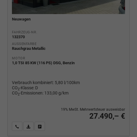
Neuwagen
FAHRZEUG-NR.
132370
AUSSENFARBE
Rauchgrau Metallic
MOTOR
1,0 TSI 85 KW (116 PS) DSG, Benzin
Verbrauch kombiniert:
5,80 l/100km
CO
-Klasse:
D
2
CO
-Emissionen:
133,00 g/km
2
19% MwSt. Mehrwertsteuer ausweisbar
27.490,– €
Wir rufen Sie an
PDF-Fahrzeugexposé drucken
Fahrzeug drucken, parken oder vergleichen