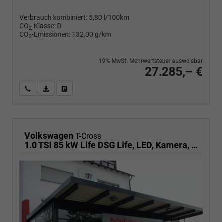
Verbrauch kombiniert:
5,80 l/100km
CO
-Klasse:
D
2
CO
-Emissionen:
132,00 g/km
2
19% MwSt. Mehrwertsteuer ausweisbar
27.285,– €
Wir rufen Sie an
PDF-Fahrzeugexposé drucken
Fahrzeug drucken, parken oder vergleichen
Volkswagen
T-Cross
1.0 TSI 85 kW Life DSG Life, LED, Kamera, ACC, Side, Winter, 17-Zoll