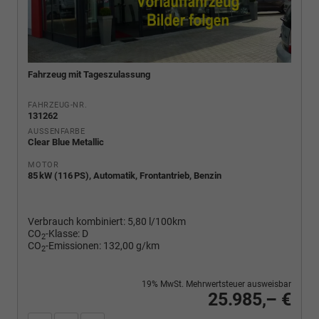
Fahrzeug mit Tageszulassung
FAHRZEUG-NR.
131262
AUSSENFARBE
Clear Blue Metallic
MOTOR
85 kW (116 PS), Automatik, Frontantrieb, Benzin
Verbrauch kombiniert:
5,80 l/100km
CO
-Klasse:
D
2
CO
-Emissionen:
132,00 g/km
2
19% MwSt. Mehrwertsteuer ausweisbar
25.985,– €