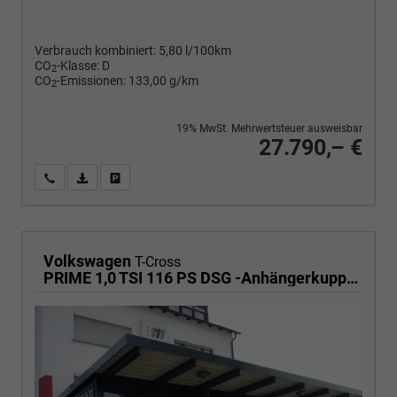
Verbrauch kombiniert:
5,80 l/100km
CO
-Klasse:
D
2
CO
-Emissionen:
133,00 g/km
2
19% MwSt. Mehrwertsteuer ausweisbar
27.790,– €
Wir rufen Sie an
PDF-Fahrzeugexposé drucken
Fahrzeug drucken, parken oder vergleichen
Volkswagen
T-Cross
PRIME 1,0 TSI 116 PS DSG -Anhängerkupplung- PDC vorne/hinten-Rückfahrkamera-AppleCarPlay/AndroidAuto-2 Zonen Klimaautomatik-USB C-ACC inkl. TravelAssist-IQ Light-Keyless Go-Sofort