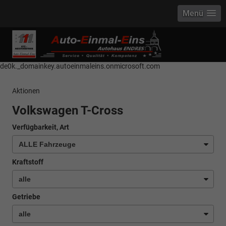
Menü
------------ Host Name : selector1._domainkey Points to address or value:
selector1-aee-de0k._domainkey.autoeinmaleins.onmicrosoft.com Host
Name : selector2._domainkey Points to address or value: selector2-aee-
de0k._domainkey.autoeinmaleins.onmicrosoft.com
Aktionen
Volkswagen T-Cross
Verfügbarkeit, Art
Kraftstoff
Getriebe