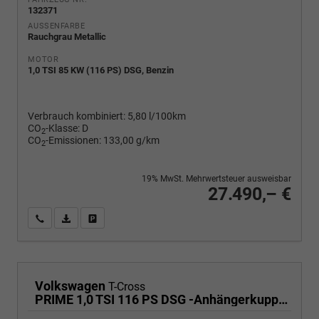
132371
AUSSENFARBE
Rauchgrau Metallic
MOTOR
1,0 TSI 85 KW (116 PS) DSG, Benzin
Verbrauch kombiniert:
5,80 l/100km
CO
-Klasse:
D
2
CO
-Emissionen:
133,00 g/km
2
19% MwSt. Mehrwertsteuer ausweisbar
27.490,– €
Wir rufen Sie an
PDF-Fahrzeugexposé drucken
Fahrzeug drucken, parken oder vergleichen
Volkswagen
T-Cross
PRIME 1,0 TSI 116 PS DSG -Anhängerkupplung- PDC vorne/hinten-Rückfahrkamera-AppleCarPlay/AndroidAuto-2 Zonen Klimaautomatik-USB C-ACC inkl. TravelAssist-IQ Light-Keyless Go-Sofort