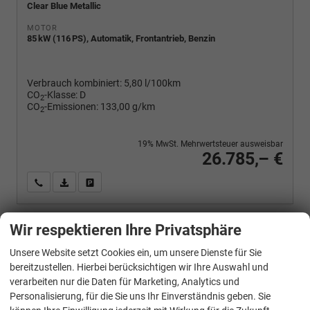
Clear Blue Metallic
MOTOR
85 kW (116 PS), Automatik, Frontantrieb, Benzin
Verbrauch kombiniert:
5,80 l/100km
CO
-Klasse:
D
2
CO
-Emissionen:
133,00 g/km
2
19% MwSt. Mehrwertsteuer ausweisbar
26.785,– €
Wir rufen Sie an
PDF-Fahrzeugexposé drucken
Fahrzeug drucken, parken oder vergleichen
Wir respektieren Ihre Privatsphäre
Volkswagen
T-Cross
Unsere Website setzt Cookies ein, um unsere Dienste für Sie
1.0 TSI 85 kW Life DSG Life, AHK, IQ.Light, Kamera, ACC, Side, Winter, 17-Zoll
bereitzustellen. Hierbei berücksichtigen wir Ihre Auswahl und
verarbeiten nur die Daten für Marketing, Analytics und
Personalisierung, für die Sie uns Ihr Einverständnis geben. Sie