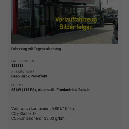
Fahrzeug mit Tageszulassung
FAHRZEUG-NR.
133312
AUSSENFARBE
Deep Black Perleffekt
MOTOR
85 kW (116 PS), Automatik, Frontantrieb, Benzin
Verbrauch kombiniert:
5,80 l/100km
CO
-Klasse:
D
2
CO
-Emissionen:
132,00 g/km
2