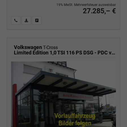
19% MwSt. Mehrwertsteuer ausweisbar
27.285,– €
Wir rufen Sie an
PDF-Fahrzeugexposé drucken
Fahrzeug drucken, parken oder vergleichen
Volkswagen
T-Cross
Limited Edition 1,0 TSI 116 PS DSG - PDC vorne/hinten-Rückfahrkamera-AppleCarPlay/AndroidAuto-2 Zonen Klimaautomatik-USB C-ACC inkl. TravelAssist-LED-Keyless Go-Sofort