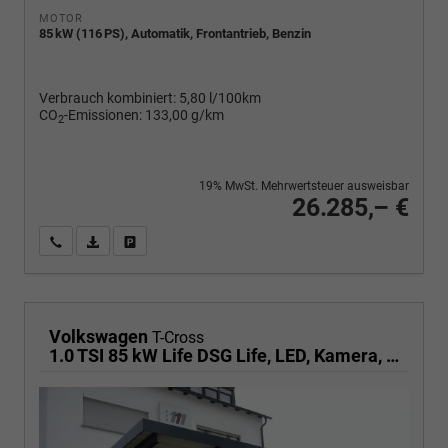
MOTOR
85 kW (116 PS), Automatik, Frontantrieb, Benzin
Verbrauch kombiniert:
5,80 l/100km
CO
-Emissionen:
133,00 g/km
2
19% MwSt. Mehrwertsteuer ausweisbar
26.285,– €
Wir rufen Sie an
PDF-Fahrzeugexposé drucken
Fahrzeug drucken, parken oder vergleichen
Volkswagen
T-Cross
1.0 TSI 85 kW Life DSG Life, LED, Kamera, ACC, Side, Winter, 17-Zoll, 3-J. Garantie