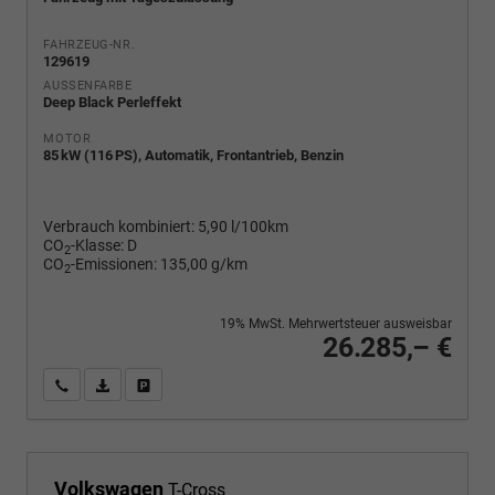
FAHRZEUG-NR.
129619
AUSSENFARBE
Deep Black Perleffekt
MOTOR
85 kW (116 PS), Automatik, Frontantrieb, Benzin
Verbrauch kombiniert:
5,90 l/100km
CO
-Klasse:
D
2
CO
-Emissionen:
135,00 g/km
2
19% MwSt. Mehrwertsteuer ausweisbar
26.285,– €
Wir rufen Sie an
PDF-Fahrzeugexposé drucken
Fahrzeug drucken, parken oder vergleichen
Volkswagen
T-Cross