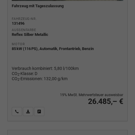
Fahrzeug mit Tageszulassung
FAHRZEUG-NR.
131496
AUSSENFARBE
Reflex Silber Metallic
MOTOR
85 kW (116 PS), Automatik, Frontantrieb, Benzin
Verbrauch kombiniert:
5,80 l/100km
CO
-Klasse:
D
2
CO
-Emissionen:
132,00 g/km
2
19% MwSt. Mehrwertsteuer ausweisbar
26.485,– €
Wir rufen Sie an
PDF-Fahrzeugexposé drucken
Fahrzeug drucken, parken oder vergleichen