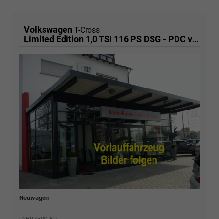
Volkswagen
T-Cross
Limited Edition 1,0 TSI 116 PS DSG - PDC vorne/hinten-Rückfahrkamera-AppleCarPlay/AndroidAuto-2 Zonen Klimaautomatik-USB C-ACC inkl. TravelAssist-LED-Keyless Go-Sofort
Neuwagen
FAHRZEUG-NR.