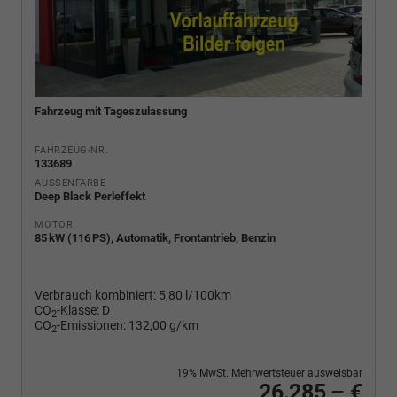
Fahrzeug mit Tageszulassung
FAHRZEUG-NR.
133689
AUSSENFARBE
Deep Black Perleffekt
MOTOR
85 kW (116 PS), Automatik, Frontantrieb, Benzin
Verbrauch kombiniert:
5,80 l/100km
CO
-Klasse:
D
2
CO
-Emissionen:
132,00 g/km
2
19% MwSt. Mehrwertsteuer ausweisbar
26.285,– €