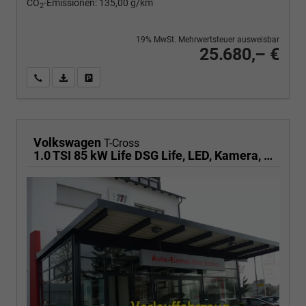
CO
-Emissionen:
135,00 g/km
2
19% MwSt. Mehrwertsteuer ausweisbar
25.680,– €
Wir rufen Sie an
PDF-Fahrzeugexposé drucken
Fahrzeug drucken, parken oder vergleichen
Volkswagen
T-Cross
1.0 TSI 85 kW Life DSG Life, LED, Kamera, ACC, Side, Winter, 17-Zoll, 3-J. Garantie