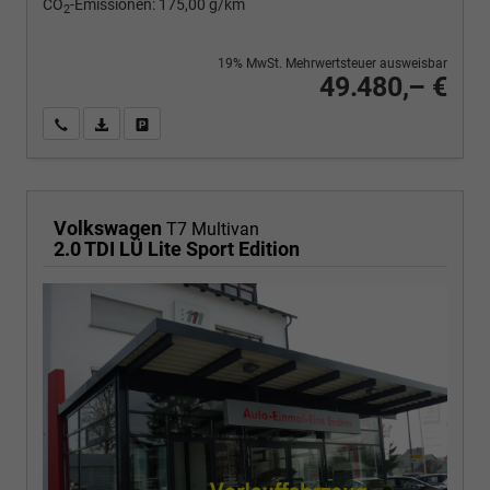
CO
-Emissionen:
175,00 g/km
2
19% MwSt. Mehrwertsteuer ausweisbar
49.480,– €
Wir rufen Sie an
PDF-Fahrzeugexposé drucken
Fahrzeug drucken, parken oder vergleichen
Volkswagen
T7 Multivan
2.0 TDI LÜ Lite Sport Edition