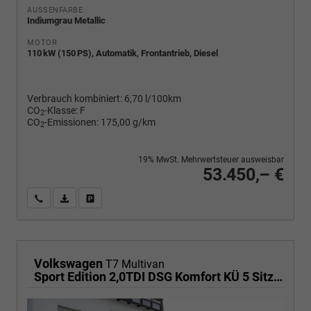
AUSSENFARBE
Indiumgrau Metallic
MOTOR
110 kW (150 PS), Automatik, Frontantrieb, Diesel
Verbrauch kombiniert:
6,70 l/100km
CO
-Klasse:
F
2
CO
-Emissionen:
175,00 g/km
2
19% MwSt. Mehrwertsteuer ausweisbar
53.450,– €
Wir rufen Sie an
PDF-Fahrzeugexposé drucken
Fahrzeug drucken, parken oder vergleichen
Volkswagen
T7 Multivan
Sport Edition 2,0TDI DSG Komfort KÜ 5 Sitzer