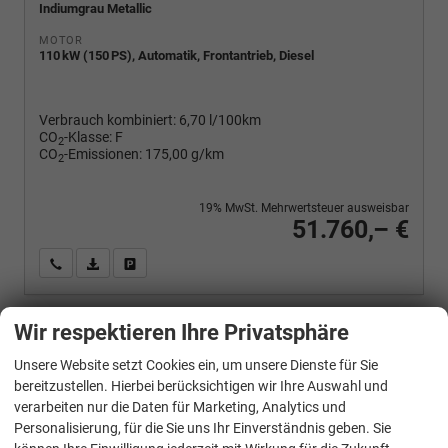
Indiumgrau Metallic
MOTOR
110 kW (150 PS), Automatik, Frontantrieb, Diesel
Verbrauch kombiniert:
6,70 l/100km
CO
-Klasse:
F
2
CO
-Emissionen:
175,00 g/km
2
19% MwSt. Mehrwertsteuer ausweisbar
51.760,– €
Wir rufen Sie an
PDF-Fahrzeugexposé drucken
Fahrzeug drucken, parken oder vergleichen
Wir respektieren Ihre Privatsphäre
Volkswagen
T7 Multivan
Unsere Website setzt Cookies ein, um unsere Dienste für Sie
Sport Edition 2,0TDI DSG Lite LÜ 7 Sitzer
bereitzustellen. Hierbei berücksichtigen wir Ihre Auswahl und
verarbeiten nur die Daten für Marketing, Analytics und
Personalisierung, für die Sie uns Ihr Einverständnis geben. Sie