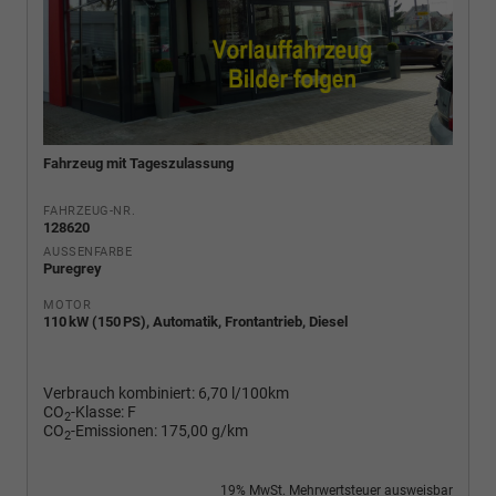
Fahrzeug mit Tageszulassung
FAHRZEUG-NR.
128620
AUSSENFARBE
Puregrey
MOTOR
110 kW (150 PS), Automatik, Frontantrieb, Diesel
Verbrauch kombiniert:
6,70 l/100km
CO
-Klasse:
F
2
CO
-Emissionen:
175,00 g/km
2
19% MwSt. Mehrwertsteuer ausweisbar