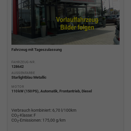
Fahrzeug mit Tageszulassung
FAHRZEUG-NR.
128642
AUSSENFARBE
Starlightblau Metallic
MOTOR
110 kW (150 PS), Automatik, Frontantrieb, Diesel
Verbrauch kombiniert:
6,70 l/100km
CO
-Klasse:
F
2
CO
-Emissionen:
175,00 g/km
2