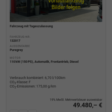
Fahrzeug mit Tageszulassung
FAHRZEUG-NR.
132017
AUSSENFARBE
Puregrey
MOTOR
110 kW (150 PS), Automatik, Frontantrieb, Diesel
Verbrauch kombiniert:
6,70 l/100km
CO
-Klasse:
F
2
CO
-Emissionen:
175,00 g/km
2
19% MwSt. Mehrwertsteuer ausweisbar
49.480,– €