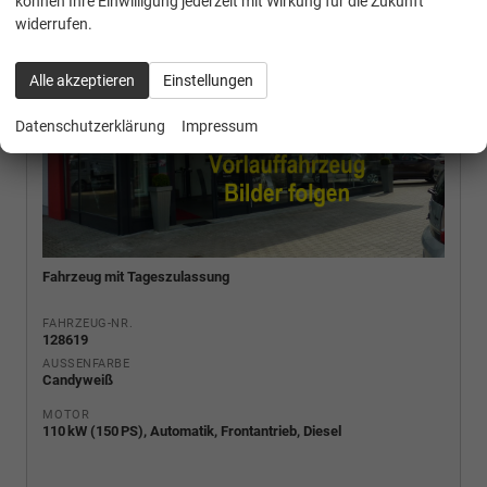
können Ihre Einwilligung jederzeit mit Wirkung für die Zukunft
widerrufen.
Alle akzeptieren
Einstellungen
Datenschutzerklärung
Impressum
Fahrzeug mit Tageszulassung
FAHRZEUG-NR.
128619
AUSSENFARBE
Candyweiß
MOTOR
110 kW (150 PS), Automatik, Frontantrieb, Diesel