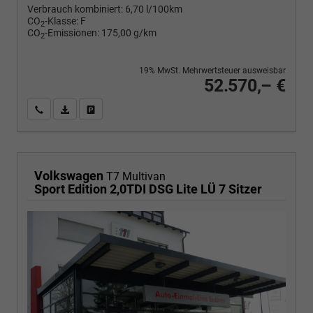
Verbrauch kombiniert:
6,70 l/100km
CO
-Klasse:
F
2
CO
-Emissionen:
175,00 g/km
2
19% MwSt. Mehrwertsteuer ausweisbar
52.570,– €
Wir rufen Sie an
PDF-Fahrzeugexposé drucken
Fahrzeug drucken, parken oder vergleichen
Volkswagen
T7 Multivan
Sport Edition 2,0TDI DSG Lite LÜ 7 Sitzer