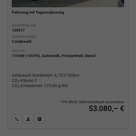
Fahrzeug mit Tageszulassung
FAHRZEUG-NR.
135917
AUSSENFARBE
Candyweiß
MOTOR
110 kW (150 PS), Automatik, Frontantrieb, Diesel
Verbrauch kombiniert:
6,70 l/100km
CO
-Klasse:
F
2
CO
-Emissionen:
175,00 g/km
2
19% MwSt. Mehrwertsteuer ausweisbar
53.080,– €
Wir rufen Sie an
PDF-Fahrzeugexposé drucken
Fahrzeug drucken, parken oder vergleichen