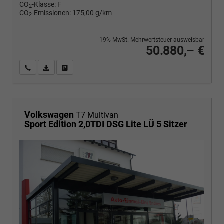
CO
-Klasse:
F
2
CO
-Emissionen:
175,00 g/km
2
19% MwSt. Mehrwertsteuer ausweisbar
50.880,– €
Wir rufen Sie an
PDF-Fahrzeugexposé drucken
Fahrzeug drucken, parken oder vergleichen
Volkswagen
T7 Multivan
Sport Edition 2,0TDI DSG Lite LÜ 5 Sitzer