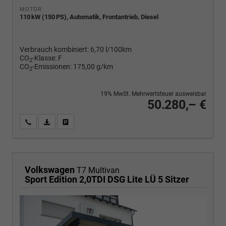
MOTOR
110 kW (150 PS), Automatik, Frontantrieb, Diesel
Verbrauch kombiniert:
6,70 l/100km
CO
-Klasse:
F
2
CO
-Emissionen:
175,00 g/km
2
19% MwSt. Mehrwertsteuer ausweisbar
50.280,– €
Wir rufen Sie an
PDF-Fahrzeugexposé drucken
Fahrzeug drucken, parken oder vergleichen
Volkswagen
T7 Multivan
Sport Edition 2,0TDI DSG Lite LÜ 5 Sitzer