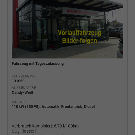
Fahrzeug mit Tageszulassung
FAHRZEUG-NR.
131058
AUSSENFARBE
Candy-Weiß
MOTOR
110 kW (150 PS), Automatik, Frontantrieb, Diesel
Verbrauch kombiniert:
6,70 l/100km
CO
-Klasse:
F
2