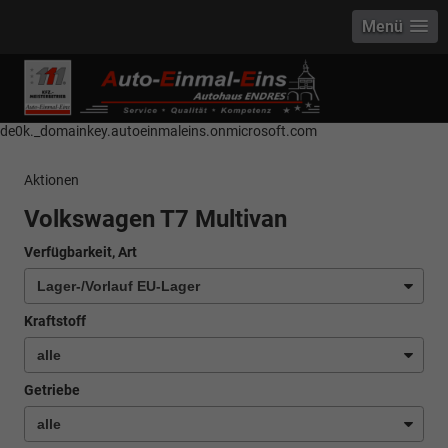
Menü
------------ Host Name : selector1._domainkey Points to address or value:
selector1-aee-de0k._domainkey.autoeinmaleins.onmicrosoft.com Host
Name : selector2._domainkey Points to address or value: selector2-aee-
de0k._domainkey.autoeinmaleins.onmicrosoft.com
Aktionen
Volkswagen T7 Multivan
Verfügbarkeit, Art
Kraftstoff
Getriebe