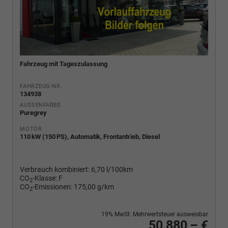
Fahrzeug mit Tageszulassung
FAHRZEUG-NR.
134938
AUSSENFARBE
Puregrey
MOTOR
110 kW (150 PS), Automatik, Frontantrieb, Diesel
Verbrauch kombiniert:
6,70 l/100km
CO
-Klasse:
F
2
CO
-Emissionen:
175,00 g/km
2
19% MwSt. Mehrwertsteuer ausweisbar
50.880,– €