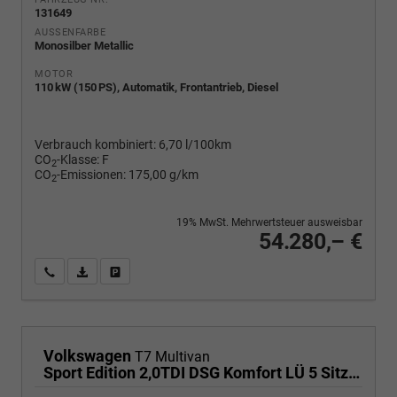
131649
AUSSENFARBE
Monosilber Metallic
MOTOR
110 kW (150 PS), Automatik, Frontantrieb, Diesel
Verbrauch kombiniert:
6,70 l/100km
CO
-Klasse:
F
2
CO
-Emissionen:
175,00 g/km
2
19% MwSt. Mehrwertsteuer ausweisbar
54.280,– €
Wir rufen Sie an
PDF-Fahrzeugexposé drucken
Fahrzeug drucken, parken oder vergleichen
Volkswagen
T7 Multivan
Sport Edition 2,0TDI DSG Komfort LÜ 5 Sitzer