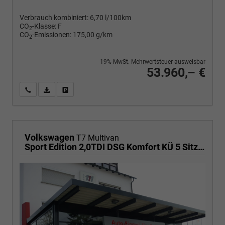
Verbrauch kombiniert:
6,70 l/100km
CO
-Klasse:
F
2
CO
-Emissionen:
175,00 g/km
2
19% MwSt. Mehrwertsteuer ausweisbar
53.960,– €
Wir rufen Sie an
PDF-Fahrzeugexposé drucken
Fahrzeug drucken, parken oder vergleichen
Volkswagen
T7 Multivan
Sport Edition 2,0TDI DSG Komfort KÜ 5 Sitzer