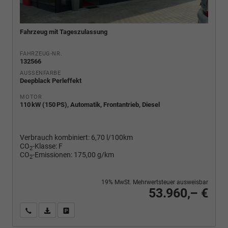
Fahrzeug mit Tageszulassung
FAHRZEUG-NR.
132566
AUSSENFARBE
Deepblack Perleffekt
MOTOR
110 kW (150 PS), Automatik, Frontantrieb, Diesel
Verbrauch kombiniert:
6,70 l/100km
CO
-Klasse:
F
2
CO
-Emissionen:
175,00 g/km
2
19% MwSt. Mehrwertsteuer ausweisbar
53.960,– €
Wir rufen Sie an
PDF-Fahrzeugexposé drucken
Fahrzeug drucken, parken oder vergleichen