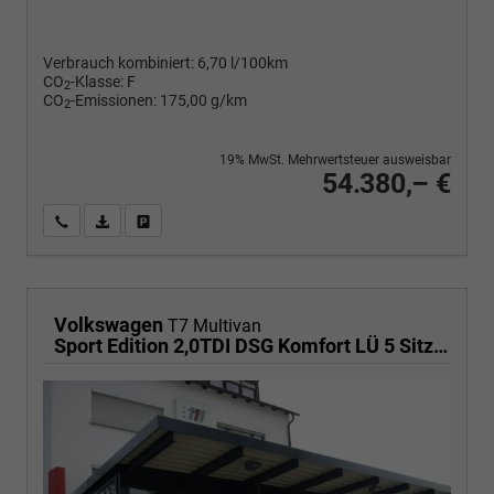
Verbrauch kombiniert:
6,70 l/100km
CO
-Klasse:
F
2
CO
-Emissionen:
175,00 g/km
2
19% MwSt. Mehrwertsteuer ausweisbar
54.380,– €
Wir rufen Sie an
PDF-Fahrzeugexposé drucken
Fahrzeug drucken, parken oder vergleichen
Volkswagen
T7 Multivan
Sport Edition 2,0TDI DSG Komfort LÜ 5 Sitzer