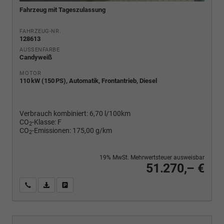
Fahrzeug mit Tageszulassung
FAHRZEUG-NR.
128613
AUSSENFARBE
Candyweiß
MOTOR
110 kW (150 PS), Automatik, Frontantrieb, Diesel
Verbrauch kombiniert:
6,70 l/100km
CO
-Klasse:
F
2
CO
-Emissionen:
175,00 g/km
2
19% MwSt. Mehrwertsteuer ausweisbar
51.270,– €
Wir rufen Sie an
PDF-Fahrzeugexposé drucken
Fahrzeug drucken, parken oder vergleichen