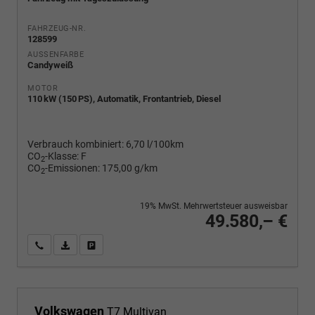
FAHRZEUG-NR.
128599
AUSSENFARBE
Candyweiß
MOTOR
110 kW (150 PS), Automatik, Frontantrieb, Diesel
Verbrauch kombiniert:
6,70 l/100km
CO
-Klasse:
F
2
CO
-Emissionen:
175,00 g/km
2
19% MwSt. Mehrwertsteuer ausweisbar
49.580,– €
Wir rufen Sie an
PDF-Fahrzeugexposé drucken
Fahrzeug drucken, parken oder vergleichen
Volkswagen
T7 Multivan