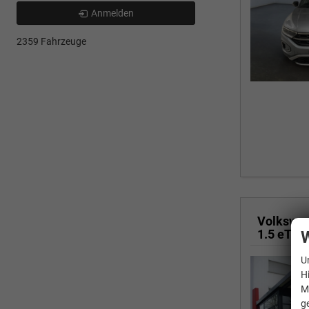
Anmelden
2359 Fahrzeuge
Volkswa
1.5 eTSI
W
U
H
M
g