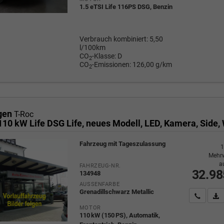
1.5 eTSI Life 116PS DSG, Benzin
Verbrauch kombiniert:
5,50
l/100km
CO
-Klasse:
D
2
CO
-Emissionen:
126,00 g/km
2
gen
T-Roc
Fahrzeug mit Tageszulassung
1
Mehrw
a
FAHRZEUG-NR.
32.98
134948
AUSSENFARBE
Grenadillschwarz Metallic
Wir rufe
P
MOTOR
110 kW (150 PS), Automatik,