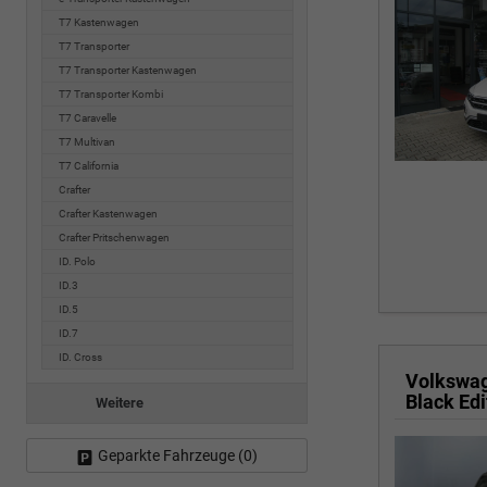
T7 Kastenwagen
T7 Transporter
T7 Transporter Kastenwagen
T7 Transporter Kombi
T7 Caravelle
T7 Multivan
T7 California
Crafter
Crafter Kastenwagen
Crafter Pritschenwagen
ID. Polo
ID.3
ID.5
ID.7
ID. Cross
Volkswa
Weitere
Geparkte Fahrzeuge (
0
)