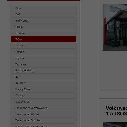
Polo
Golf
Golf Variant
Taigo
T-Cross
T-Roc
Touran
Tiguan
Tayron
Touareg
Passat Variant
ID.4
ID. BUZZ
Caddy Cargo
Caddy
Caddy Maxi
Volkswa
Transporter Kastenwagen
1.5 TSI 
Transporter Kombi
Transporter Pritsche
e-Transporter Kastenwagen