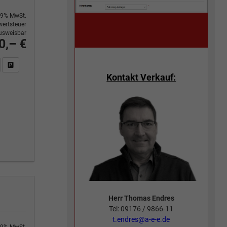
9% MwSt.
ertsteuer
usweisbar
0,– €
n Sie an
DF-Fahrzeugexposé drucken
Fahrzeug drucken, parken oder vergleichen
Kontakt Verkauf:
Herr Thomas Endres
Tel: 09176 / 9866-11
t.endres@a-e-e.de
9% MwSt.