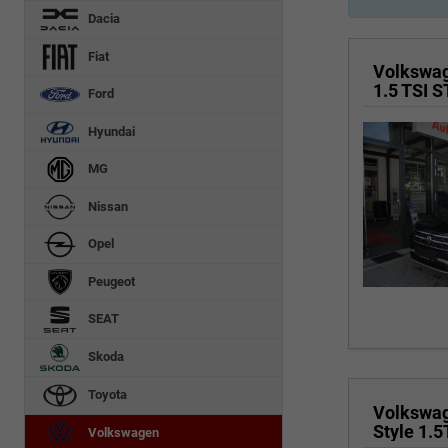
Dacia
Fiat
Volkswa
1.5 TSI 
Ford
Hyundai
MG
Nissan
Opel
Peugeot
SEAT
Skoda
Toyota
Volkswa
Style 1.
Volkswagen