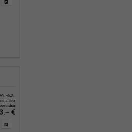
n Sie an
DF-Fahrzeugexposé drucken
Fahrzeug drucken, parken oder vergleichen
9% MwSt.
ertsteuer
usweisbar
3,– €
n Sie an
DF-Fahrzeugexposé drucken
Fahrzeug drucken, parken oder vergleichen