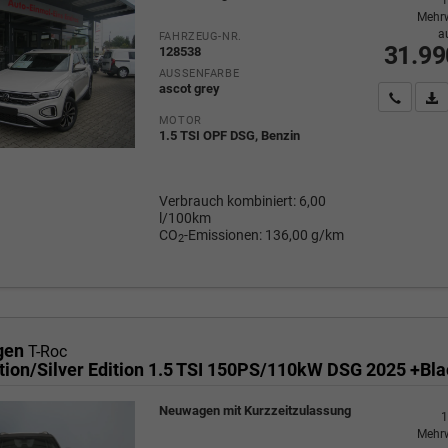
Mehrw
a
FAHRZEUG-NR.
31.99
128538
AUSSENFARBE
ascot grey
Wir rufe
P
MOTOR
1.5 TSI OPF DSG, Benzin
Verbrauch kombiniert:
6,00
l/100km
CO
-Emissionen:
136,00 g/km
2
gen
T-Roc
Neuwagen mit Kurzzeitzulassung
1
Mehrw