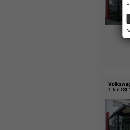
w
D
Volkswa
1.5 eTSI