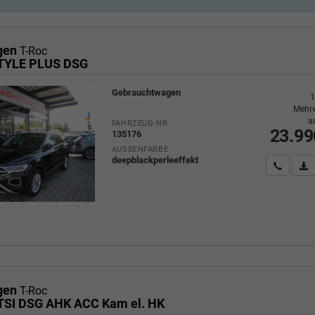
gen
T-Roc
STYLE PLUS DSG
Gebrauchtwagen
1
Mehrw
a
FAHRZEUG-NR.
23.99
135176
AUSSENFARBE
deepblackperleeffekt
Wir rufe
P
gen
T-Roc
5TSI DSG AHK ACC Kam el. HK