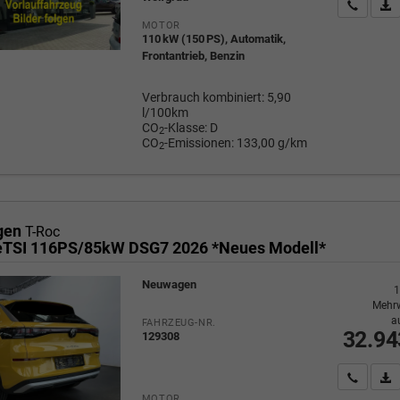
Wir rufe
P
MOTOR
110 kW (150 PS), Automatik,
Frontantrieb, Benzin
Verbrauch kombiniert:
5,90
l/100km
CO
-Klasse:
D
2
CO
-Emissionen:
133,00 g/km
2
gen
T-Roc
 eTSI 116PS/85kW DSG7 2026 *Neues Modell*
Neuwagen
1
Mehrw
a
FAHRZEUG-NR.
32.94
129308
Wir rufe
P
MOTOR