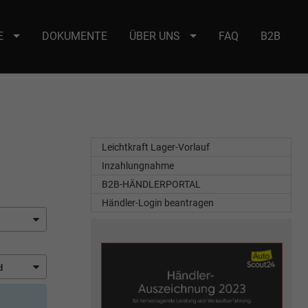
E
DOKUMENTE
ÜBER UNS
FAQ
B2B
e : selector2._domainkey Points to address or value: selector2-aee-
Leichtkraft Lager-Vorlauf
Inzahlungnahme
B2B-HÄNDLERPORTAL
Händler-Login beantragen