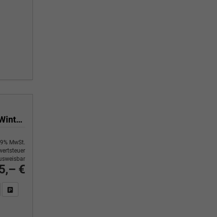
1.5 eTSI 110 kW Life DSG Life, neues Modell, LED, Kamera, Side, Winter, 17-Zoll
9% MwSt.
ertsteuer
usweisbar
5,– €
n Sie an
DF-Fahrzeugexposé drucken
Fahrzeug drucken, parken oder vergleichen