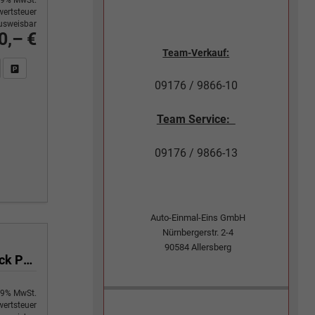
ertsteuer
usweisbar
0,– €
Team-Verkauf:
n Sie an
DF-Fahrzeugexposé drucken
Fahrzeug drucken, parken oder vergleichen
09176 / 9866-10
Team Service:
09176 / 9866-13
Auto-Einmal-Eins GmbH
Nürnbergerstr. 2-4
90584
Allersberg
Black Edition/Silver Edition 1.5 TSI 150PS/110kW DSG 2025 +Black Paket+19"ALU+MATRIX+PANO
9% MwSt.
ertsteuer