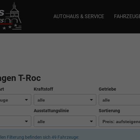
AUTOHAUS & SERVICE
FAHRZEUG
e: selector1-aee-de0k._domainkey.autoeinmaleins.onmicrosoft.com Host Nam
agen T-Roc
Art
Kraftstoff
Getriebe
Ausstattungslinie
Sortierung
llen Filterung befinden sich
49
Fahrzeuge: