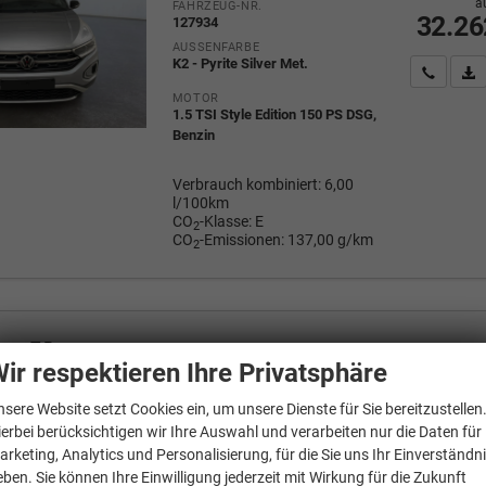
a
FAHRZEUG-NR.
32.26
127934
AUSSENFARBE
K2 - Pyrite Silver Met.
Wir rufe
P
MOTOR
1.5 TSI Style Edition 150 PS DSG,
Benzin
Verbrauch kombiniert:
6,00
l/100km
CO
-Klasse:
E
2
CO
-Emissionen:
137,00 g/km
2
gen
T-Roc
 110 kW Life DSG ACC Sunset GV5 neues Modell
ir respektieren Ihre Privatsphäre
nsere Website setzt Cookies ein, um unsere Dienste für Sie bereitzustellen
Fahrzeug mit Tageszulassung
1
ierbei berücksichtigen wir Ihre Auswahl und verarbeiten nur die Daten für
Mehrw
arketing, Analytics und Personalisierung, für die Sie uns Ihr Einverständn
a
FAHRZEUG-NR.
32.73
135373
eben. Sie können Ihre Einwilligung jederzeit mit Wirkung für die Zukunft