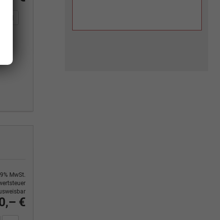
n Sie an
DF-Fahrzeugexposé drucken
Fahrzeug drucken, parken oder vergleichen
9% MwSt.
ertsteuer
usweisbar
0,– €