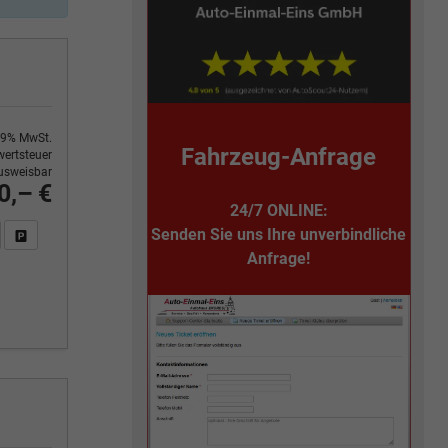
9% MwSt.
Fahrzeug-Anfrage
ertsteuer
usweisbar
0,– €
24/7 ONLINE:
Senden Sie uns Ihre unverbindliche
n Sie an
DF-Fahrzeugexposé drucken
Fahrzeug drucken, parken oder vergleichen
Anfrage!