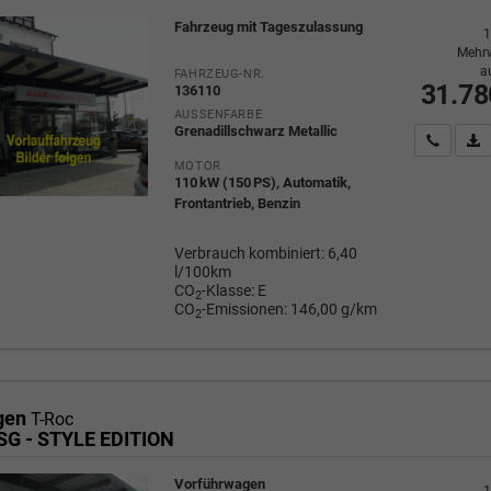
Fahrzeug mit Tageszulassung
1
Mehrw
a
FAHRZEUG-NR.
31.78
136110
AUSSENFARBE
Grenadillschwarz Metallic
Wir rufe
P
MOTOR
110 kW (150 PS), Automatik,
Frontantrieb, Benzin
Verbrauch kombiniert:
6,40
l/100km
CO
-Klasse:
E
2
CO
-Emissionen:
146,00 g/km
2
gen
T-Roc
DSG - STYLE EDITION
Vorführwagen
1