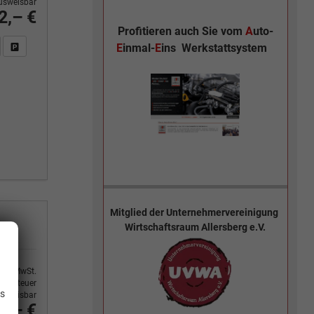
usweisbar
2,– €
Profitieren auch Sie vom
A
uto-
n Sie an
DF-Fahrzeugexposé drucken
Fahrzeug drucken, parken oder vergleichen
E
inmal-
E
ins
Werkstattsystem
Mitglied der
Unternehmervereinigung
Wirtschaftsraum Allersberg e.V.
.
9% MwSt.
ertsteuer
is
usweisbar
0,– €