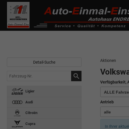
------------ Host Name : selector1._domainkey Points to address or valu
de0k._domainkey.autoeinmaleins.onmicrosoft.com
Aktionen
Detail-Suche
Volksw
Fahrzeug-
Nr.
Verfügbarkeit, 
Ligier
Antrieb
Audi
Citroën
Cupra
In Ihrer aktue