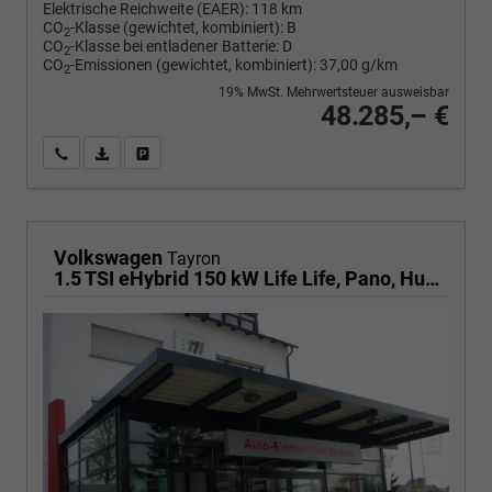
Elektrische Reichweite (EAER):
118 km
CO
-Klasse (gewichtet, kombiniert):
B
2
CO
-Klasse bei entladener Batterie:
D
2
CO
-Emissionen (gewichtet, kombiniert):
37,00 g/km
2
19% MwSt. Mehrwertsteuer ausweisbar
48.285,– €
Wir rufen Sie an
PDF-Fahrzeugexposé drucken
Fahrzeug drucken, parken oder vergleichen
Volkswagen
Tayron
1.5 TSI eHybrid 150 kW Life Life, Pano, HuD, AHK, AreaView, Side, Navi, Winter, 5-J. Garantie