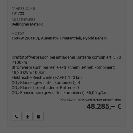
FAHRZEUG-NR.
131722
AUSSENFARBE
Delfingrau Metallic
MOTOR
150 kW (204 PS), Automatik, Frontantrieb, Hybrid Benzin
Kraftstoffverbrauch bei entladener Batterie kombiniert:
5,70
l/100km
Stromverbrauch bei rein elektrischem Betrieb kombiniert:
18,20 kWh/100km
Elektrische Reichweite (EAER):
120 km
CO
-Klasse (gewichtet, kombiniert):
B
2
CO
-Klasse bei entladener Batterie:
D
2
CO
-Emissionen (gewichtet, kombiniert):
36,00 g/km
2
19% MwSt. Mehrwertsteuer ausweisbar
48.285,– €
Wir rufen Sie an
PDF-Fahrzeugexposé drucken
Fahrzeug drucken, parken oder vergleichen