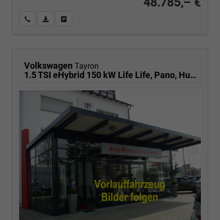
48.785,– €
Wir rufen Sie an
PDF-Fahrzeugexposé drucken
Fahrzeug drucken, parken oder vergleichen
Volkswagen
Tayron
1.5 TSI eHybrid 150 kW Life Life, Pano, HuD, AHK, AreaView, Side, Navi, Winter, 5-J. Garantie