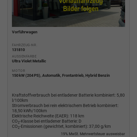
Vorführwagen
FAHRZEUG-NR.
131810
AUSSENFARBE
Ultra Violet Metallic
MOTOR
150 kW (204 PS), Automatik, Frontantrieb, Hybrid Benzin
Kraftstoffverbrauch bei entladener Batterie kombiniert:
5,80
l/100km
Stromverbrauch bei rein elektrischem Betrieb kombiniert:
18,50 kWh/100km
Elektrische Reichweite (EAER):
118 km
CO
-Klasse bei entladener Batterie:
D
2
CO
-Emissionen (gewichtet, kombiniert):
37,00 g/km
2
19% MwSt. Mehrwertsteuer ausweisbar