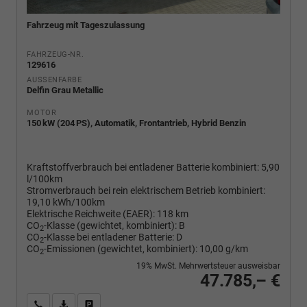
Fahrzeug mit Tageszulassung
FAHRZEUG-NR.
129616
AUSSENFARBE
Delfin Grau Metallic
MOTOR
150 kW (204 PS), Automatik, Frontantrieb, Hybrid Benzin
Kraftstoffverbrauch bei entladener Batterie kombiniert:
5,90
l/100km
Stromverbrauch bei rein elektrischem Betrieb kombiniert:
19,10 kWh/100km
Elektrische Reichweite (EAER):
118 km
CO
-Klasse (gewichtet, kombiniert):
B
2
CO
-Klasse bei entladener Batterie:
D
2
CO
-Emissionen (gewichtet, kombiniert):
10,00 g/km
2
19% MwSt. Mehrwertsteuer ausweisbar
47.785,– €
Wir rufen Sie an
PDF-Fahrzeugexposé drucken
Fahrzeug drucken, parken oder vergleichen