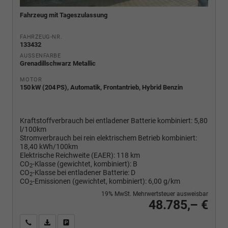
Fahrzeug mit Tageszulassung
FAHRZEUG-NR.
133432
AUSSENFARBE
Grenadillschwarz Metallic
MOTOR
150 kW (204 PS), Automatik, Frontantrieb, Hybrid Benzin
Kraftstoffverbrauch bei entladener Batterie kombiniert:
5,80
l/100km
Stromverbrauch bei rein elektrischem Betrieb kombiniert:
18,40 kWh/100km
Elektrische Reichweite (EAER):
118 km
CO
-Klasse (gewichtet, kombiniert):
B
2
CO
-Klasse bei entladener Batterie:
D
2
CO
-Emissionen (gewichtet, kombiniert):
6,00 g/km
2
19% MwSt. Mehrwertsteuer ausweisbar
48.785,– €
Wir rufen Sie an
PDF-Fahrzeugexposé drucken
Fahrzeug drucken, parken oder vergleichen