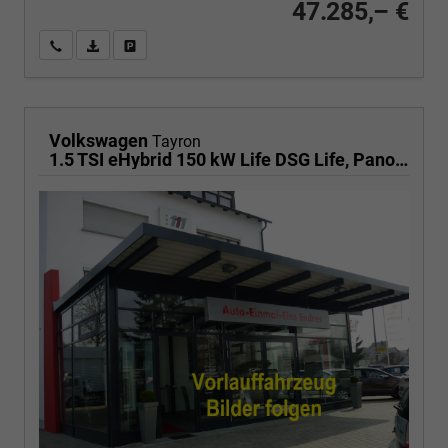
47.285,– €
Wir rufen Sie an
PDF-Fahrzeugexposé drucken
Fahrzeug drucken, parken oder vergleichen
Volkswagen
Tayron
1.5 TSI eHybrid 150 kW Life DSG Life, Pano, HuD, AHK, LED-Plus, Navi, 18-Zoll, 5-J Garantie