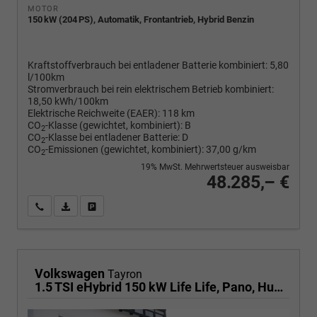
MOTOR
150 kW (204 PS), Automatik, Frontantrieb, Hybrid Benzin
Kraftstoffverbrauch bei entladener Batterie kombiniert:
5,80
l/100km
Stromverbrauch bei rein elektrischem Betrieb kombiniert:
18,50 kWh/100km
Elektrische Reichweite (EAER):
118 km
CO
-Klasse (gewichtet, kombiniert):
B
2
CO
-Klasse bei entladener Batterie:
D
2
CO
-Emissionen (gewichtet, kombiniert):
37,00 g/km
2
19% MwSt. Mehrwertsteuer ausweisbar
48.285,– €
Wir rufen Sie an
PDF-Fahrzeugexposé drucken
Fahrzeug drucken, parken oder vergleichen
Volkswagen
Tayron
1.5 TSI eHybrid 150 kW Life Life, Pano, HuD, AHK, AreaView, Side, Navi, Winter, 5-J. Garantie