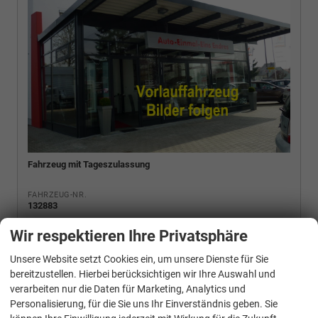
Fahrzeug mit Tageszulassung
FAHRZEUG-NR.
132883
AUSSENFARBE
Cipressino Grün Metallic
Wir respektieren Ihre Privatsphäre
MOTOR
Unsere Website setzt Cookies ein, um unsere Dienste für Sie
150 kW (204 PS), Automatik, Frontantrieb, Hybrid Benzin
bereitzustellen. Hierbei berücksichtigen wir Ihre Auswahl und
verarbeiten nur die Daten für Marketing, Analytics und
Personalisierung, für die Sie uns Ihr Einverständnis geben. Sie
Kraftstoffverbrauch bei entladener Batterie kombiniert:
5,80