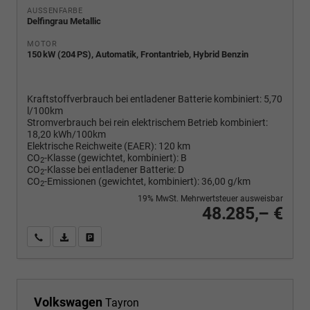
AUSSENFARBE
Delfingrau Metallic
MOTOR
150 kW (204 PS), Automatik, Frontantrieb, Hybrid Benzin
Kraftstoffverbrauch bei entladener Batterie kombiniert:
5,70
l/100km
Stromverbrauch bei rein elektrischem Betrieb kombiniert:
18,20 kWh/100km
Elektrische Reichweite (EAER):
120 km
CO
-Klasse (gewichtet, kombiniert):
B
2
CO
-Klasse bei entladener Batterie:
D
2
CO
-Emissionen (gewichtet, kombiniert):
36,00 g/km
2
19% MwSt. Mehrwertsteuer ausweisbar
48.285,– €
Wir rufen Sie an
PDF-Fahrzeugexposé drucken
Fahrzeug drucken, parken oder vergleichen
Volkswagen
Tayron