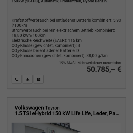
150 kW (204 PS), Automatik, Frontantrieb, Hybrid Benzin
Kraftstoffverbrauch bei entladener Batterie kombiniert:
5,90
l/100km
Stromverbrauch bei rein elektrischem Betrieb kombiniert:
18,80 kWh/100km
Elektrische Reichweite (EAER):
116 km
CO
-Klasse (gewichtet, kombiniert):
B
2
CO
-Klasse bei entladener Batterie:
D
2
CO
-Emissionen (gewichtet, kombiniert):
38,00 g/km
2
19% MwSt. Mehrwertsteuer ausweisbar
50.785,– €
Wir rufen Sie an
PDF-Fahrzeugexposé drucken
Fahrzeug drucken, parken oder vergleichen
Volkswagen
Tayron
1.5 TSI eHybrid 150 kW Life Life, Leder, Pano, HuD, AHK, AreaView, Side, Navi, Winter, 5-J. Garantie