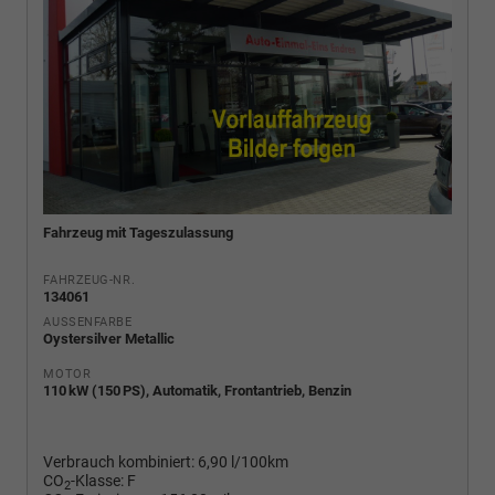
Fahrzeug mit Tageszulassung
FAHRZEUG-NR.
134061
AUSSENFARBE
Oystersilver Metallic
MOTOR
110 kW (150 PS), Automatik, Frontantrieb, Benzin
Verbrauch kombiniert:
6,90 l/100km
CO
-Klasse:
F
2