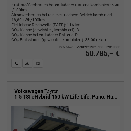
Kraftstoffverbrauch bei entladener Batterie kombiniert:
5,90
l/100km
Stromverbrauch bei rein elektrischem Betrieb kombiniert:
18,80 kWh/100km
Elektrische Reichweite (EAER):
116 km
CO
-Klasse (gewichtet, kombiniert):
B
2
CO
-Klasse bei entladener Batterie:
D
2
CO
-Emissionen (gewichtet, kombiniert):
38,00 g/km
2
19% MwSt. Mehrwertsteuer ausweisbar
50.785,– €
Wir rufen Sie an
PDF-Fahrzeugexposé drucken
Fahrzeug drucken, parken oder vergleichen
Volkswagen
Tayron
1.5 TSI eHybrid 150 kW Life Life, Pano, HuD, AHK, AreaView, Side, Navi, Winter, 5-J. Garantie