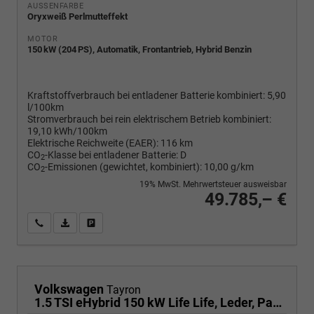
AUSSENFARBE
Oryxweiß Perlmutteffekt
MOTOR
150 kW (204 PS), Automatik, Frontantrieb, Hybrid Benzin
Kraftstoffverbrauch bei entladener Batterie kombiniert:
5,90
l/100km
Stromverbrauch bei rein elektrischem Betrieb kombiniert:
19,10 kWh/100km
Elektrische Reichweite (EAER):
116 km
CO
-Klasse bei entladener Batterie:
D
2
CO
-Emissionen (gewichtet, kombiniert):
10,00 g/km
2
19% MwSt. Mehrwertsteuer ausweisbar
49.785,– €
Wir rufen Sie an
PDF-Fahrzeugexposé drucken
Fahrzeug drucken, parken oder vergleichen
Volkswagen
Tayron
1.5 TSI eHybrid 150 kW Life Life, Leder, Pano, HuD, AHK, AreaView, Side, Navi, Winter, 5-J. Garantie