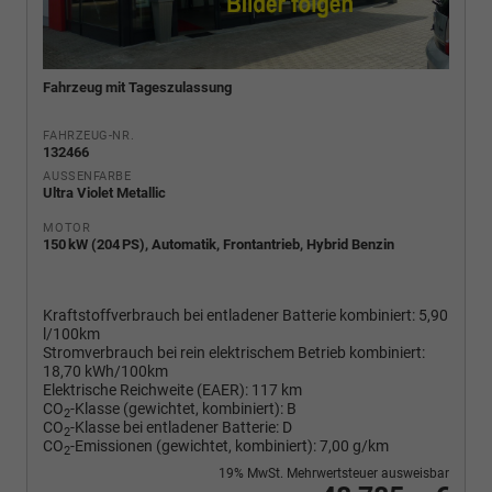
Fahrzeug mit Tageszulassung
FAHRZEUG-NR.
132466
AUSSENFARBE
Ultra Violet Metallic
MOTOR
150 kW (204 PS), Automatik, Frontantrieb, Hybrid Benzin
Kraftstoffverbrauch bei entladener Batterie kombiniert:
5,90
l/100km
Stromverbrauch bei rein elektrischem Betrieb kombiniert:
18,70 kWh/100km
Elektrische Reichweite (EAER):
117 km
CO
-Klasse (gewichtet, kombiniert):
B
2
CO
-Klasse bei entladener Batterie:
D
2
CO
-Emissionen (gewichtet, kombiniert):
7,00 g/km
2
19% MwSt. Mehrwertsteuer ausweisbar