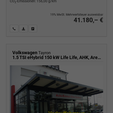
CO
-Emissionen:
156,00 g/km
2
19% MwSt. Mehrwertsteuer ausweisbar
41.180,– €
Wir rufen Sie an
PDF-Fahrzeugexposé drucken
Fahrzeug drucken, parken oder vergleichen
Volkswagen
Tayron
1.5 TSI eHybrid 150 kW Life Life, AHK, AreaView, Side, Navi, Winter, 5-J. Garantie