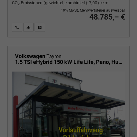
CO
-Emissionen (gewichtet, kombiniert):
7,00 g/km
2
19% MwSt. Mehrwertsteuer ausweisbar
48.785,– €
Wir rufen Sie an
PDF-Fahrzeugexposé drucken
Fahrzeug drucken, parken oder vergleichen
Volkswagen
Tayron
1.5 TSI eHybrid 150 kW Life Life, Pano, HuD, AHK, AreaView, Side, Navi, Winter, 5-J. Garantie