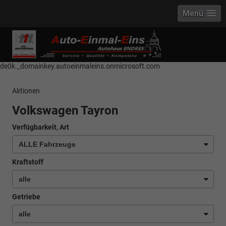
Menü
------------ Host Name : selector1._domainkey Points to address or value:
selector1-aee-de0k._domainkey.autoeinmaleins.onmicrosoft.com Host
Name : selector2._domainkey Points to address or value: selector2-aee-
de0k._domainkey.autoeinmaleins.onmicrosoft.com
Aktionen
Volkswagen Tayron
Verfügbarkeit, Art
Kraftstoff
Getriebe