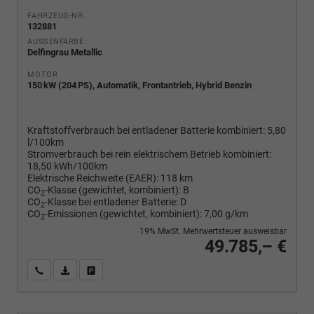
FAHRZEUG-NR.
132881
AUSSENFARBE
Delfingrau Metallic
MOTOR
150 kW (204 PS), Automatik, Frontantrieb, Hybrid Benzin
Kraftstoffverbrauch bei entladener Batterie kombiniert:
5,80
l/100km
Stromverbrauch bei rein elektrischem Betrieb kombiniert:
18,50 kWh/100km
Elektrische Reichweite (EAER):
118 km
CO
-Klasse (gewichtet, kombiniert):
B
2
CO
-Klasse bei entladener Batterie:
D
2
CO
-Emissionen (gewichtet, kombiniert):
7,00 g/km
2
19% MwSt. Mehrwertsteuer ausweisbar
49.785,– €
Wir rufen Sie an
PDF-Fahrzeugexposé drucken
Fahrzeug drucken, parken oder vergleichen