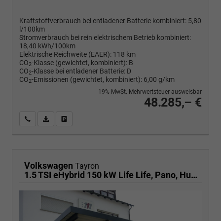
Kraftstoffverbrauch bei entladener Batterie kombiniert:
5,80
l/100km
Stromverbrauch bei rein elektrischem Betrieb kombiniert:
18,40 kWh/100km
Elektrische Reichweite (EAER):
118 km
CO
-Klasse (gewichtet, kombiniert):
B
2
CO
-Klasse bei entladener Batterie:
D
2
CO
-Emissionen (gewichtet, kombiniert):
6,00 g/km
2
19% MwSt. Mehrwertsteuer ausweisbar
48.285,– €
Wir rufen Sie an
PDF-Fahrzeugexposé drucken
Fahrzeug drucken, parken oder vergleichen
Volkswagen
Tayron
1.5 TSI eHybrid 150 kW Life Life, Pano, HuD, AHK, AreaView, Side, Navi, Winter, 5-J. Garantie