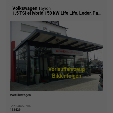
Volkswagen
Tayron
1.5 TSI eHybrid 150 kW Life Life, Leder, Pano, HuD, AHK, AreaView, Side, Navi, Winter, 5-J. Garantie
Vorführwagen
FAHRZEUG-NR.
133429