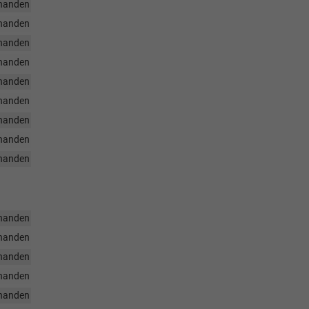
handen
handen
handen
handen
handen
handen
handen
handen
handen
handen
handen
handen
handen
handen