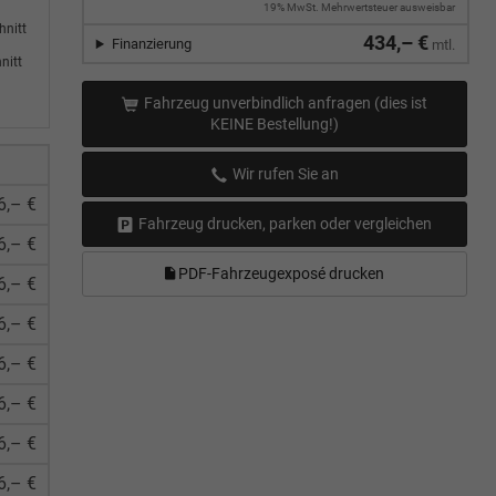
19% MwSt. Mehrwertsteuer ausweisbar
hnitt
434,– €
Finanzierung
mtl.
nitt
Fahrzeug unverbindlich anfragen (dies ist
KEINE Bestellung!)
Wir rufen Sie an
6,– €
Fahrzeug drucken, parken oder vergleichen
6,– €
PDF-Fahrzeugexposé drucken
6,– €
6,– €
6,– €
6,– €
6,– €
6,– €