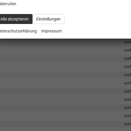
vor
iderrufen.
Alle akzeptieren
Einstellungen
stem
vor
atenschutzerklärung
Impressum
vor
vor
vor
vor
vor
vor
vor
vor
vor
vor
vor
vor