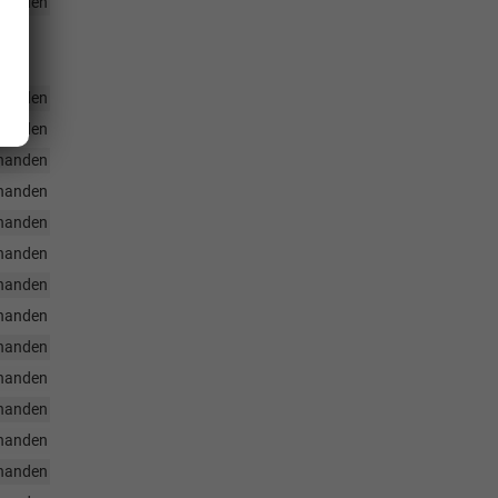
handen
handen
handen
handen
handen
handen
handen
handen
handen
handen
handen
handen
handen
handen