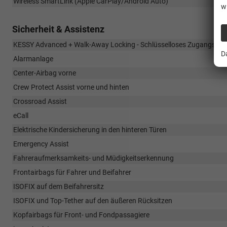
Wireless SmartLink (Apple CarPlay/Android Auto)
w
Sicherheit & Assistenz
KESSY Advanced + Walk-Away Locking - Schlüsselloses Zugangssy
D
Alarmanlage
Center-Airbag vorne
Crew Protect Assist vorne und hinten
Crossroad Assist
eCall
Elektrische Kindersicherung in den hinteren Türen
Emergency Assist
Fahreraufmerksamkeits- und Müdigkeitserkennung
Frontairbags für Fahrer und Beifahrer
ISOFIX auf dem Beifahrersitz
ISOFIX und Top-Tether auf den äußeren Rücksitzen
Kopfairbags für Front- und Fondpassagiere