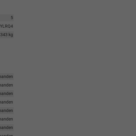
5
YLRQ4
2343 kg
handen
handen
handen
handen
handen
handen
handen