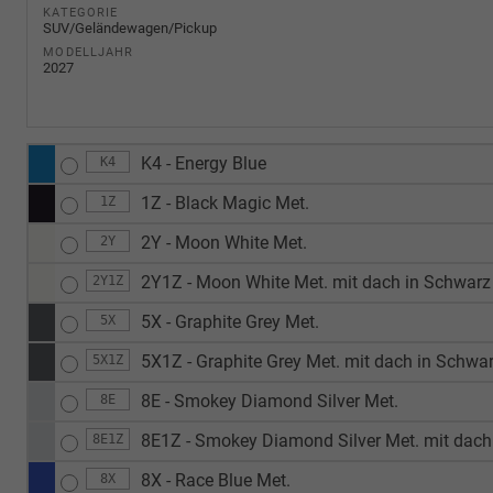
KATEGORIE
SUV/Geländewagen/Pickup
MODELLJAHR
2027
K4 - Energy Blue
K4
1Z - Black Magic Met.
1Z
2Y - Moon White Met.
2Y
2Y1Z - Moon White Met. mit dach in Schwarz 
2Y1Z
5X - Graphite Grey Met.
5X
5X1Z - Graphite Grey Met. mit dach in Schwar
5X1Z
8E - Smokey Diamond Silver Met.
8E
8E1Z - Smokey Diamond Silver Met. mit dach 
8E1Z
8X - Race Blue Met.
8X