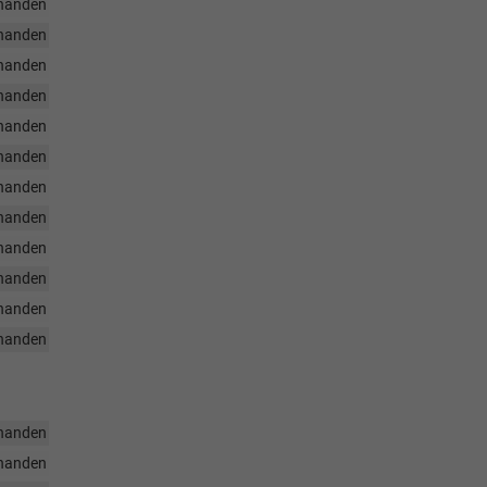
handen
handen
handen
handen
handen
handen
handen
handen
handen
handen
handen
handen
handen
handen