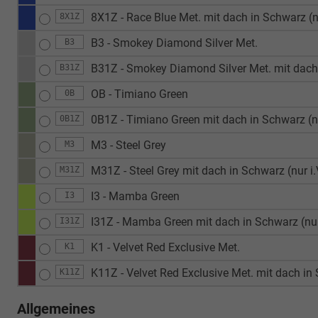
8X1Z - Race Blue Met. mit dach in Schwarz (n
8X1Z
B3 - Smokey Diamond Silver Met.
B3
B31Z - Smokey Diamond Silver Met. mit dach 
B31Z
OB - Timiano Green
0B
0B1Z - Timiano Green mit dach in Schwarz (nu
0B1Z
M3 - Steel Grey
M3
M31Z - Steel Grey mit dach in Schwarz (nur i
M31Z
I3 - Mamba Green
I3
I31Z - Mamba Green mit dach in Schwarz (nur
I31Z
K1 - Velvet Red Exclusive Met.
K1
K11Z - Velvet Red Exclusive Met. mit dach in 
K11Z
Allgemeines