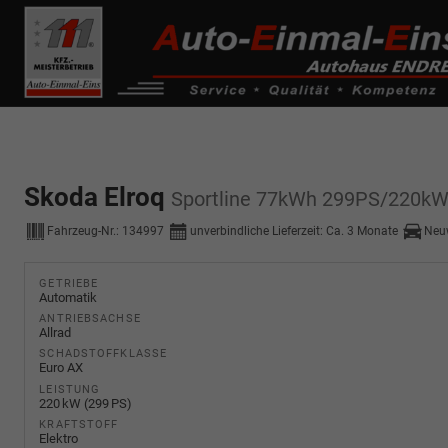
------------ Host Name : selector1._domainkey Points to address or valu
de0k._domainkey.autoeinmaleins.onmicrosoft.com
Skoda Elroq
Sportline 77kWh 299PS/220kW
Fahrzeug-Nr.:
134997
unverbindliche Lieferzeit: Ca. 3 Monate
Neu
GETRIEBE
Automatik
ANTRIEBSACHSE
Allrad
SCHADSTOFFKLASSE
Euro AX
LEISTUNG
220 kW (299 PS)
KRAFTSTOFF
Elektro