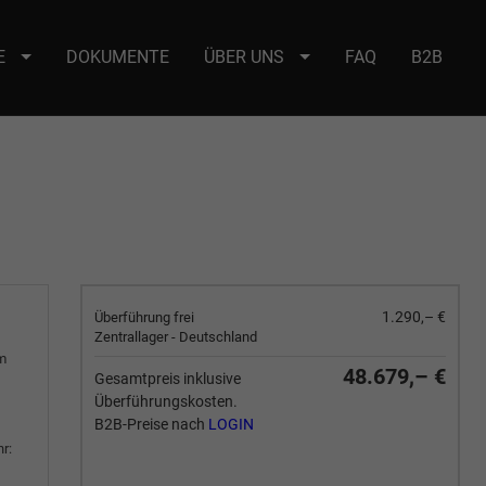
E
DOKUMENTE
ÜBER UNS
FAQ
B2B
e : selector2._domainkey Points to address or value: selector2-aee-
1.290,– €
Überführung frei
Zentrallager - Deutschland
m
48.679,– €
Gesamtpreis inklusive
Überführungskosten.
B2B-Preise nach
LOGIN
r: