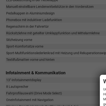
LED-Beleuchtung in der Heckklappe
Manuell einstellbare Lendenwirbelstütze in den Vordersitzen
Pedalkappen in Aluminiumdesign
Phonebox mit induktiver Ladefunktion
Regenschirm in der Fahrertür
Rücksitzlehne mit geteilter Umklappfunktion und Mittelarmlehne
Sitzheizung vorne
Sport-Komfortsitze vorne
Sport-Multifunktionslederlenkrad mit Heizung und Rekuperationswi
Textilfußmatten vorne und hinten
Infotainment & Kommunikation
W
13"-Infotainmentdisplay
8 Lautsprecher
U
Fahrprofilauswahl (Drive Mode Select)
H
M
OneInfotainment mit Navigation
g