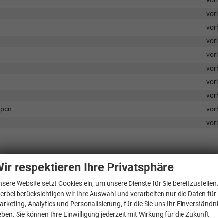
vor
vor
vor
vor
vor
vor
vor
vor
ppen
vor
vor
ir respektieren Ihre Privatsphäre
vor
vor
nsere Website setzt Cookies ein, um unsere Dienste für Sie bereitzustellen
vor
ierbei berücksichtigen wir Ihre Auswahl und verarbeiten nur die Daten für
arketing, Analytics und Personalisierung, für die Sie uns Ihr Einverständn
vor
eben. Sie können Ihre Einwilligung jederzeit mit Wirkung für die Zukunft