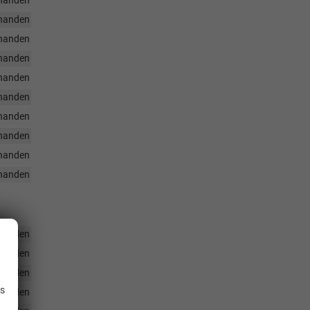
handen
handen
handen
handen
handen
handen
handen
handen
handen
handen
handen
handen
.
handen
is
handen