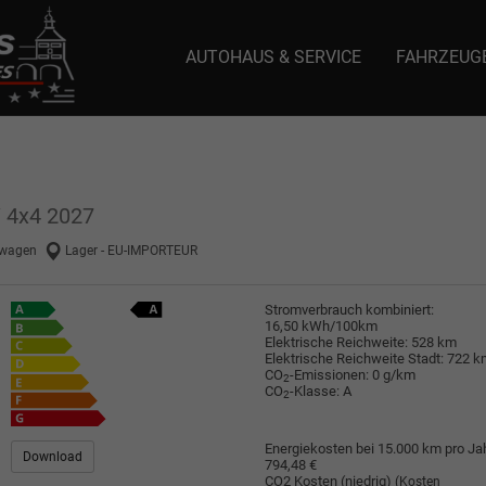
AUTOHAUS & SERVICE
FAHRZEUG
e: selector1-aee-de0k._domainkey.autoeinmaleins.onmicrosoft.com Host Nam
 4x4 2027
wagen
Lager - EU-IMPORTEUR
Stromverbrauch kombiniert:
16,50 kWh/100km
Elektrische Reichweite:
528 km
Elektrische Reichweite Stadt:
722 k
CO
-Emissionen:
0 g/km
2
CO
-Klasse:
A
2
Energiekosten bei 15.000 km pro Jah
Download
794,48 €
CO2 Kosten (niedrig)
(Kosten