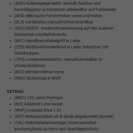
(6XK) Außenspiegel elektr. einstell-/heizbar und
heranklappbar automatisch abblendbar auf Fahrerseite
(4R4) elektrische Fensterheber vorne und hinten
(3L3) Vordersitze manuell höhenverstellbar
(3A2) ISOFIX - Kindersitzverankerung auf den äußeren
Rücksitzen und Beifahrersitz
(6PC) Handbremshebelgriff in Leder
(2ZD) Multifunktionslenkrad in Leder, beheizbar, mit
Schaltwippen
(7P4) Lendenwirbelstütze, manuell einstellbar in
Vordersitzlehnen
(6E3) Mittelarmlehne vorne
(N0G) Sitzbezüge in Stoff
EXTRAS:
(W6C) 130 Jahre Premium
(6I2) Adaptive Lane Assist
(WUF) Assisted drive 1.5+
(4KF) Seitenscheiben ab B-Säule abgedunkelt (Sunset)
(7AL) Diebstahlalarmanlage, Innenraumüber-
wachung,Back-up-Horn und Abschleppschutz