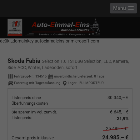
Menü
------------ Host Name : selector1._domainkey Points to address or value:
selector1-aee-de0k._domainkey.autoeinmaleins.onmicrosoft.com Host
Name : selector2._domainkey Points to address or value: selector2-aee-
de0k._domainkey.autoeinmaleins.onmicrosoft.com
Skoda Fabia
Selection 1.0 TSI DSG Selection, LED, Kamera,
Side, ACC, Winter, Ladeboden, sofort
Fahrzeug-Nr.:
134515
unverbindliche Lieferzeit:
8 Tage
Fahrzeug mit Tageszulassung
Lager - EU-IMPORTEUR
30.340,– €
Listenpreis ohne
Überführungskosten
6.645,– €
Sie sparen im Vgl. zum dt.
Listenpreis:
21,9%
25.485,– €
24.985,– €
Gesamtpreis inklusive