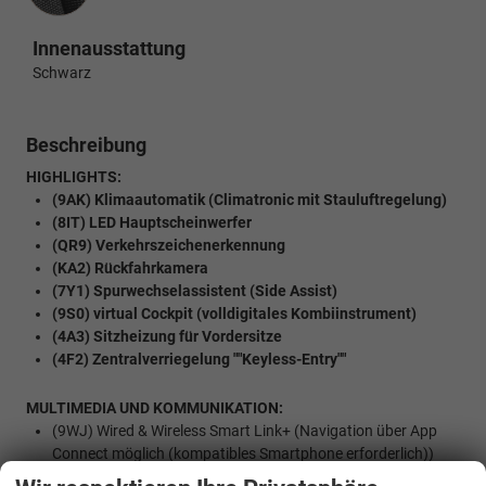
Innenausstattung
Schwarz
Beschreibung
HIGHLIGHTS:
(9AK) Klimaautomatik (Climatronic mit Stauluftregelung)
(8IT) LED Hauptscheinwerfer
(QR9) Verkehrszeichenerkennung
(KA2) Rückfahrkamera
(7Y1) Spurwechselassistent (Side Assist)
(9S0) virtual Cockpit (volldigitales Kombiinstrument)
(4A3) Sitzheizung für Vordersitze
(4F2) Zentralverriegelung ""Keyless-Entry""
MULTIMEDIA UND KOMMUNIKATION:
(9WJ) Wired & Wireless Smart Link+ (Navigation über App
Connect möglich (kompatibles Smartphone erforderlich))
(QV3) DAB - Digitaler Radioempfang