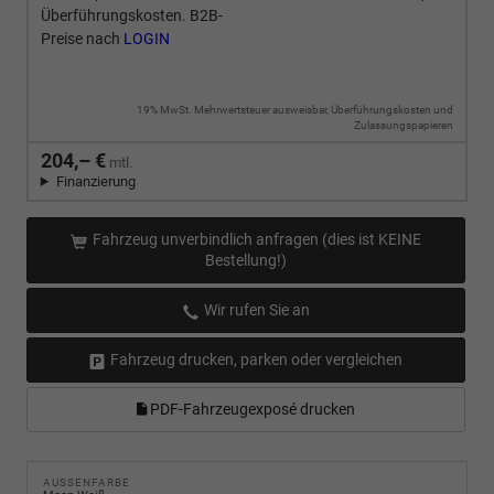
Überführungskosten. B2B-
Preise nach
LOGIN
19% MwSt. Mehrwertsteuer ausweisbar, Überführungskosten und
Zulassungspapieren
204,– €
mtl.
Finanzierung
Fahrzeug unverbindlich anfragen (dies ist KEINE
Bestellung!)
Wir rufen Sie an
Fahrzeug drucken, parken oder vergleichen
PDF-Fahrzeugexposé drucken
AUSSENFARBE