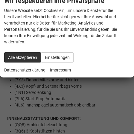
Wir respektieren Ihre Privatsphäre
(9ZV) Komfort Telefonie, BT, Kopplebox
Unsere Website setzt Cookies ein, um unsere Dienste für Sie
bereitzustellen. Hierbei berücksichtigen wir Ihre Auswahl und
SICHERHEIT:
verarbeiten nur die Daten für Marketing, Analytics und
(UG1) Berganfahrassistent
Personalisierung, für die Sie uns Ihr Einverständnis geben. Sie
(EM2) Ablenkungs- und Müdigkeitserkennung
können Ihre Einwilligung jederzeit mit Wirkung für die Zukunft
(8T8) Adaptiv cruise control für DSG) mit Speedlimiter
widerrufen.
(4UF) Airbag FS und BFS, ohne Knieairbag, mit BFS-
Deaktivierung
(NZ2) E-Call+
Alle akzeptieren
Einstellungen
(1AS) Elektronisches Stabilisierungsprogramm (ESP)
(2H5) Fahrprofilauswahl
Datenschutzerklärung
Impressum
(6K4) Front Assist inkl. City ANB für ACC high
(7X2) Einparkhilfe vorne und hinten
(4X3) Kopf- und Seitenairbags vorne
(1N1) Servolenkung
(7L6) Start-Stop Automatik
(4L6) Innenspiegel automatisch abblendbar
INNENAUSSTATTUNG UND KOMFORT:
(QQ8) Ambientebeleuchtung
(3Q6) 3 Kopfstützen hinten