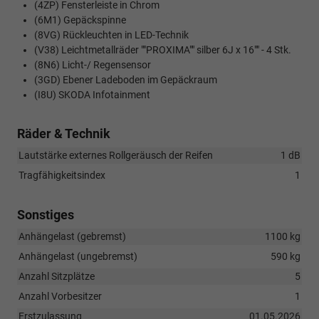
(4ZP) Fensterleiste in Chrom
(6M1) Gepäckspinne
(8VG) Rückleuchten in LED-Technik
(V38) Leichtmetallräder ""PROXIMA"" silber 6J x 16"" - 4 Stk.
(8N6) Licht-/ Regensensor
(3GD) Ebener Ladeboden im Gepäckraum
(I8U) SKODA Infotainment
Räder & Technik
Lautstärke externes Rollgeräusch der Reifen
1 dB
Tragfähigkeitsindex
1
Sonstiges
Anhängelast (gebremst)
1100 kg
Anhängelast (ungebremst)
590 kg
Anzahl Sitzplätze
5
Anzahl Vorbesitzer
1
Erstzulassung
01.05.2026