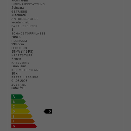
Moon Weiß
INNENAUSSTATTUNG
Schwarz
GETRIEBE
Automatik
ANTRIEBSACHSE
Frontantrieb
PARTIKELFILTER
1
SCHADSTOFFKLASSE
Euro 6
HUBRAUM
999 ccm
LEISTUNG
85 kW (116 PS)
KRAFTSTOFF
Benzin
KATEGORIE
Limousine
KILOMETERSTAND
10 km
ERSTZULASSUNG
01.05.2026
ZUSTAND
unfallfrei