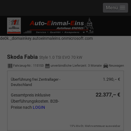
Menü
------------ Host Name : selector1._domainkey Points to address or value:
selector1-aee-de0k._domainkey.autoeinmaleins.onmicrosoft.com Host
Name : selector2._domainkey Points to address or value: selector2-aee-
de0k._domainkey.autoeinmaleins.onmicrosoft.com
Skoda Fabia
Style 1.0 TSI EVO 70 kW
Fahrzeug-Nr.:
115153
unverbindliche Lieferzeit:
3 Monate
Neuwagen
1.290,– €
Überführung frei Zentrallager -
Deutschland
22.377,– €
Gesamtpreis inklusive
Überführungskosten. B2B-
Preise nach
LOGIN
19% MwSt. Mehrwertsteuer ausweisbar