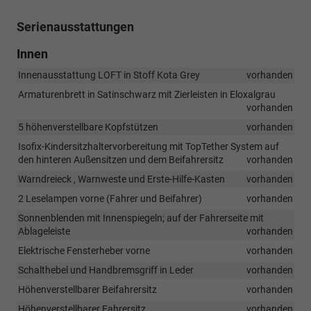
Serienausstattungen
Innen
Innenausstattung LOFT in Stoff Kota Grey
vorhanden
Armaturenbrett in Satinschwarz mit Zierleisten in Eloxalgrau
vorhanden
5 höhenverstellbare Kopfstützen
vorhanden
Isofix-Kindersitzhaltervorbereitung mit TopTether System auf
den hinteren Außensitzen und dem Beifahrersitz
vorhanden
Warndreieck , Warnweste und Erste-Hilfe-Kasten
vorhanden
2 Leselampen vorne (Fahrer und Beifahrer)
vorhanden
Sonnenblenden mit Innenspiegeln; auf der Fahrerseite mit
Ablageleiste
vorhanden
Elektrische Fensterheber vorne
vorhanden
Schalthebel und Handbremsgriff in Leder
vorhanden
Höhenverstellbarer Beifahrersitz
vorhanden
Höhenverstellbarer Fahrersitz
vorhanden