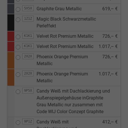
Graphite Grau Metallic
619,– €
5X5X
Magic Black Schwarzmetallic
1Z1Z
Perleffekt
Velvet Rot Premium Metallic
726,– €
K1K1
Velvet Rot Premium Metallic
1.017,– €
K1K1
Phoenix Orange Premium
726,– €
2X2X
Metallic
Phoenix Orange Premium
1.017,– €
2X2X
Metallic
Candy Weiß mit Dachlackierung und
9P5X
Außenspiegelgehäuse inGraphite
Grau Metallic nur zusammen mit
Code WIJ Color Conzept Graphite
Candy Weiß mit
412,– €
9P1Z