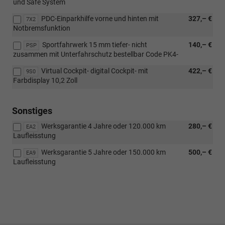
und Safe System
PDC-Einparkhilfe vorne und hinten mit
327,– €
7X2
Notbremsfunktion
Sportfahrwerk 15 mm tiefer- nicht
140,– €
PSP
zusammen mit Unterfahrschutz bestellbar Code PK4-
Virtual Cockpit- digital Cockpit- mit
422,– €
9S0
Farbdisplay 10,2 Zoll
Sonstiges
Werksgarantie 4 Jahre oder 120.000 km
280,– €
EA2
Laufleisstung
Werksgarantie 5 Jahre oder 150.000 km
500,– €
EA9
Laufleisstung