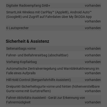
Digitaler Radioempfang DAB+
vorhanden
SmartLink Wireless mit CarPlay™ (Apple®), Android Auto™
(Google®) und Zugriff auf Fahrdaten über My ŠKODA App
vorhanden
6 Lautsprecher
vorhanden
Sicherheit & Assistenz
Seitenairbags vorne
vorhanden
Fahrer- und Beifahrerairbag (abschaltbar)
vorhanden
Vorhang-Kopfairbag
vorhanden
Automatische Zentralverriegelung und Warnblinkaktivierung im
Falle eines Aufpralls
vorhanden
Hill Hold Control (Berganfahrhilfe Assistent)
vorhanden
Dreipunkt-Sicherheitsgurte vorne und hinten (höhenverstellbare
Gurte vorne mit Gurtstraffern)
vorhanden
Fahrer-Aktivitäts-Assistent - Gerät zur Erkennung von
Fahrermüdigkeit
vorhanden