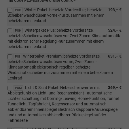
mit Code PL2-adaptive Cruise Control-
Winter-Paket: beheizte Vordersitze, beheizte
193,– €
PUG
Scheibenwaschdüsen vorne -nur zusammen mit einem
beheizbarem Lenkrad
Winterpaket Plus: beheizte Vordersitze,
524,– €
PUH
beheizte Scheibenwaschdüsen vor Zwei-Zonen-Klimaautomatik
mit elektronischer Regelung -nur zusammen mit einem
beheizbarem Lenkrad-
Winterpaket Premium: beheizte Vordersitze,
631,– €
PUI
beheizte Scheibenwaschdüsen vorne, Zwei-Zonen-
Klimaautomatik elektronisch regelbar, beheizte
Windschutzscheibe- nur zusammen mit einem beheizbarem
Lenkrad-
Licht & Sicht Paket: Nebelscheinwerfer mit
369,– €
PUM
Abbiegefunktion Licht- und Regenassistent - automatische
Lichteinschaltung mit Coming/Leaving Home-Funktion, Tunnel,
Tunnellicht, Tagfahrlicht, Regensensor und automatisch
abblendbarem Innenspiegel Elektrisch klappbare Außenspiegel
und und automatisch abblendbarer Rückspiegel auf der
Fahrerseite