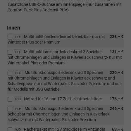
zusätzliche USB-C-Buchse am Innenspiegel (nur zusammen mit
Comfort Pack Plus Code mit PUV)
Innen
Multifunkltionslederlenrad beheizbar- nur mit
228,– €
PLE
Winterpet Plus oder Premium
Multifunktionssportlederlenkrad 3 Speichen
131,– €
PLF
mit Chromeinlagen und Einlagen in Klavierlack schwarz- nur mit
Winterpaket Plus oder Premium-
Multifunktionssportlederlenkrad 3 Speichen
220,– €
PLG
mit Chromeinlagen und Einlagen in Klavierlack schwarz und
Schaltwippen- nur mit Winterpaket Plus oder Premium- und nur
für Modelle mit DSG Getriebe
Notrad für 16 und 17 Zoll Leichtmetallräder
176,– €
PJB
Multifunktionssportlederlenkrad 3 Speichen
246,– €
PLH
beheizbar mit Chormeinlagen und Einlagen in Klavierlack
schwarz- nur mit Winterpaket Plus oder Premium
Racherpaket mit 12V Steckdose im Anzünder
63,– €
9JD