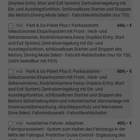
(Keyless Entry, Start and Exit System) Zentralverriegelung mit
Ein- und Ausstiegsfunktion, Schlüsselloses Starten und Stoppen
des Motors Driving Mode Select - Fahrstilwahlschalter (nur TSI)
Park & Go-Paket Plus I: Parkassistent -
666,– €
PUC
teilautonomes Einparksystem mit Front-, Heck- und
Seitensensoren, Rückfahrkamera,Kessy (Keyless Entry, Start
and Exit System) Zentralverriegelung mit Ein- und
Ausstiegsfunktion, schlüsselloses Starten und Stoppen des
Motors, Driving Mode Select - Fahrstil-Wahlschalter (nur für TSI),
(nicht bestellbar mit PD5)
Park & Go-Paket Plus II: Parkassistent -
809,– €
PUD
teilautonomes Einparksystem mit Front-, Heck- und
Seitensensoren, Rückfahrkamera Kessy (Keyless Entry, Start
and Exit System) Zentralverriegelung mit Ein- und
Ausstiegsfunktion, schlüsselloses Starten und Stoppen des
Motors Sicherheitssystem und volumetrischer Alarmanlage mit
Innenraumüberwachung, Abschleppschutz und Warnsirene
Drive Select: Fahrmoduswahl - Fahrstilwahlschalter
Assistiertes Fahren: Adaptiver
405,– €
PUE
Fahrspurassistent - System zum Halten des Fahrzeugs in der
Mitte der Fahrspur, Predictive Cruise Control - Ergänzung des