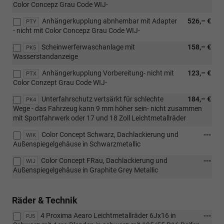
Color Concepz Grau Code WIJ-
Anhängerkupplung abnhembar mit Adapter
526,– €
PTY
- nicht mit Color Concepz Grau Code WIJ-
Scheinwerferwaschanlage mit
158,– €
PK5
Wasserstandanzeige
Anhängerkupplung Vorbereitung- nicht mit
123,– €
PTX
Color Conzept Grau Code WIJ-
Unterfahrschutz vertsärkt für schlechte
184,– €
PK4
Wege - das Fahrzeug kann 9 mm höher sein- nicht zusammen
mit Sportfahrwerk oder 17 und 18 Zoll Leichtmetallräder
Color Concept Schwarz, Dachlackierung und
---
WIK
Außenspiegelgehäuse in Schwarzmetallic
Color Concept FRau, Dachlackierung und
---
WIJ
Außenspiegelgehäuse in Graphite Grey Metallic
Räder & Technik
4 Proxima Aearo Leichtmetallräder 6Jx16 in
---
PJ5