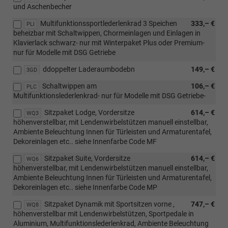
und Aschenbecher
Multifunktionssportlederlenkrad 3 Speichen
333,– €
PLI
beheizbar mit Schaltwippen, Chormeinlagen und Einlagen in
Klavierlack schwarz- nur mit Winterpaket Plus oder Premium-
nur für Modelle mit DSG Getriebe
ddoppelter Laderaumbodebn
149,– €
3GD
Schaltwippen am
106,– €
PLC
Multifunktionslederlenkrad- nur für Modelle mit DSG Getriebe-
Sitzpaket Lodge, Vordersitze
614,– €
WQ3
höhenverstellbar, mit Lendenwirbelstützen manuell einstellbar,
Ambiente Beleuchtung Innen für Türleisten und Armaturentafel,
Dekoreinlagen etc.. siehe Innenfarbe Code MF
Sitzpaket Suite, Vordersitze
614,– €
WQ6
höhenverstellbar, mit Lendenwirbelstützen manuell einstellbar,
Ambiente Beleuchtung Innen für Türleisten und Armaturentafel,
Dekoreinlagen etc.. siehe Innenfarbe Code MP
Sitzpaket Dynamik mit Sportsitzen vorne ,
747,– €
WQ8
höhenverstellbar mit Lendenwirbelstützen, Sportpedale in
Aluminium, Multifunktionslederlenkrad, Ambiente Beleuchtung