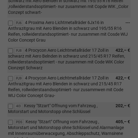
Schwarz mit Aero Blenden in schwarz mit 195/55 R16 Reifen
,rollwiderstandsoptimiert- nur zusammen mit Copde WIK _Color
Conzept schwart-
4 Proxima Aero Lichtmetallräder 6Jx16 in
---
PJ6
Anthrazitgrau mit Aero Blenden in schwarz und 195/55 R16
Reifen, rollwiderstandsoptimiert- nur zusammen mit Cosde WIJ
Color Concept Grau
4 Procycon Aero Leichtmetallräder 17 Zoll in
422,– €
PJ8
schwarz mit Aero Belnden in schwarz und 215/45 R17 Reifen,
rollwiderstandsoptimiert - nur zusammen mit Code WIK Color
Cionzept Schwarz
4 Procycon Aero Leichtmetallräder 17 Zoll in
422,– €
PJ9
Anthrazitgrau mit Aero Blenden in schwarz und 215/45 R17
Reifen, rollwiderstaandsoptimiert- nur zusammwen mit Code
WIJ Color Concept Grau-
Kessy "Stzart" Offnung vom Fahrzeug ,
202,– €
4I3
Motorstart und Motorstopp ohne Schlüssel
Kessy "Stzart" Offnung vom Fahrzeug ,
405,– €
PD5
Motorstart und Motorstopp ohne Schlüssel und Alarmanlage
mit Innenraumüberwacxgung, Abschleppschutz, Warnsirene