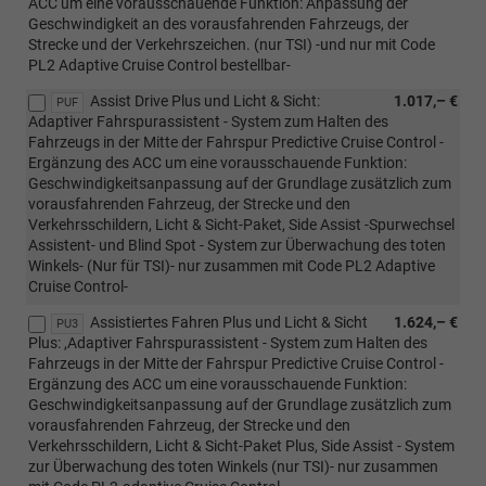
ACC um eine vorausschauende Funktion: Anpassung der
Geschwindigkeit an des vorausfahrenden Fahrzeugs, der
Strecke und der Verkehrszeichen. (nur TSI) -und nur mit Code
PL2 Adaptive Cruise Control bestellbar-
Assist Drive Plus und Licht & Sicht:
1.017,– €
PUF
Adaptiver Fahrspurassistent - System zum Halten des
Fahrzeugs in der Mitte der Fahrspur Predictive Cruise Control -
Ergänzung des ACC um eine vorausschauende Funktion:
Geschwindigkeitsanpassung auf der Grundlage zusätzlich zum
vorausfahrenden Fahrzeug, der Strecke und den
Verkehrsschildern, Licht & Sicht-Paket, Side Assist -Spurwechsel
Assistent- und Blind Spot - System zur Überwachung des toten
Winkels- (Nur für TSI)- nur zusammen mit Code PL2 Adaptive
Cruise Control-
Assistiertes Fahren Plus und Licht & Sicht
1.624,– €
PU3
Plus: ,Adaptiver Fahrspurassistent - System zum Halten des
Fahrzeugs in der Mitte der Fahrspur Predictive Cruise Control -
Ergänzung des ACC um eine vorausschauende Funktion:
Geschwindigkeitsanpassung auf der Grundlage zusätzlich zum
vorausfahrenden Fahrzeug, der Strecke und den
Verkehrsschildern, Licht & Sicht-Paket Plus, Side Assist - System
zur Überwachung des toten Winkels (nur TSI)- nur zusammen