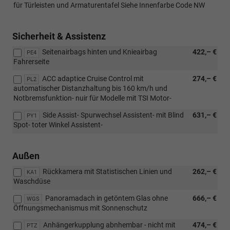
für Türleisten und Armaturentafel Siehe Innenfarbe Code NW
Sicherheit & Assistenz
Seitenairbags hinten und Knieairbag
422,– €
PE4
Fahrerseite
ACC adaptice Cruise Control mit
274,– €
PL2
automatischer Distanzhaltung bis 160 km/h und
Notbremsfunktion- nuir für Modelle mit TSI Motor-
Side Assist- Spurwechsel Assistent- mit Blind
631,– €
PY1
Spot- toter Winkel Assistent-
Außen
Rückkamera mit Statistischen Linien und
262,– €
KA1
Waschdüse
Panoramadach in getöntem Glas ohne
666,– €
WGS
Öffnungsmechanismus mit Sonnenschutz
Anhängerkupplung abnhembar - nicht mit
474,– €
PTZ