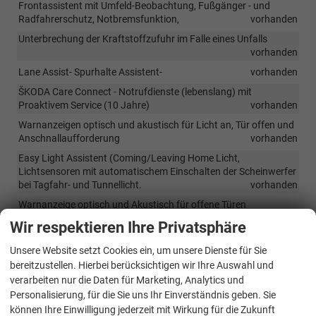
Frontassistent mit Umfeld-Beobachtung, Fußgänger - und
Radfahrerschutz, Notbremsfunktion,
vorhanden
Unterbrechung der Kraftstoffzufuhr im Falle eines Unfalls
vorhanden
Lane Assist- Spurhalte Assistent-
vorhanden
ŠKODA Care Connect - Notrufdienste (lebenslang) mit
Proaktivem Service (10 Jahre)
vorhanden
Warnanzeigen optisch und akustisch für Licht an, Tür offen und
Anschnallaufforderung
vorhanden
Easy Light Assistent (Coming/Leaving Home Licht,
Lichtsensoren mit automatischem Einschalten der Scheinwerfer
bei Tagfahr- und Tunnellicht.
vorhanden
Warnanzeige optisch und Akustisch für offene Türen
vorhanden
Wir respektieren Ihre Privatsphäre
Unsere Website setzt Cookies ein, um unsere Dienste für Sie
Außen
bereitzustellen. Hierbei berücksichtigen wir Ihre Auswahl und
Außenspiegelgehäuse in Graphite Grey Metallic oder in Black
verarbeiten nur die Daten für Marketing, Analytics und
Magic Schwarzmetallic- nur zusammen mit Color Conzeot Paket
Personalisierung, für die Sie uns Ihr Einverständnis geben. Sie
vorhanden
können Ihre Einwilligung jederzeit mit Wirkung für die Zukunft