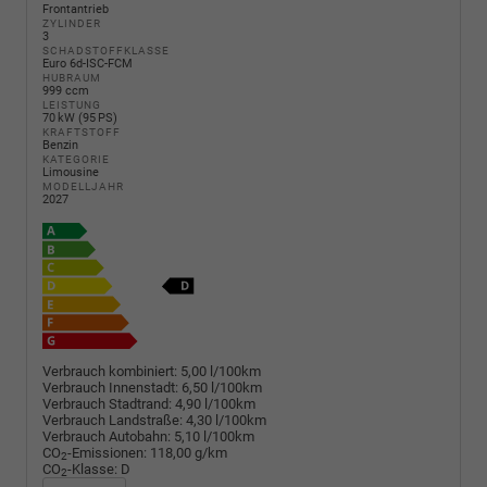
Frontantrieb
ZYLINDER
3
SCHADSTOFFKLASSE
Euro 6d-ISC-FCM
HUBRAUM
999 ccm
LEISTUNG
70 kW (95 PS)
KRAFTSTOFF
Benzin
KATEGORIE
Limousine
MODELLJAHR
2027
Verbrauch kombiniert:
5,00 l/100km
Verbrauch Innenstadt:
6,50 l/100km
Verbrauch Stadtrand:
4,90 l/100km
Verbrauch Landstraße:
4,30 l/100km
Verbrauch Autobahn:
5,10 l/100km
CO
-Emissionen:
118,00 g/km
2
CO
-Klasse:
D
2