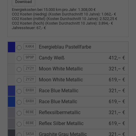
Download
Energiekosten bei 15.000 km pro Jahr:
1.308,00 €
CO2 Kosten (niedrig)
:
1.062,- €
(Kosten Durchschnitt 10 Jahre)
CO2 Kosten (mittel)
:
2.522,25 €
(Kosten Durchschnitt 10 Jahre)
CO2 Kosten (hoch)
:
3.894,- €
(Kosten Durchschnitt 10 Jahre)
Jahressteuer:
67,- €
Energieblau Pastellfarbe
K4K4
Candy Weiß
412,– €
9P9P
Moon White Metallic
321,– €
2Y2Y
Moon White Metallic
619,– €
2Y2Y
Race Blue Metallic
321,– €
8X8X
Race Blue Metallc
619,– €
8X8X
Reflexsilbermetallic
321,– €
8E8E
Reflex Silber Metallic
619,– €
8E8E
Graphite Grau Metallic
321,– €
5X5X