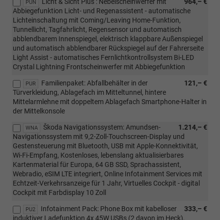
Licht & Sicht Plus : Nebelscheinwerfer mit
964,– €
PUN
Abbiegefunktion Licht- und Regenassistent - automatische
Lichteinschaltung mit Coming/Leaving Home-Funktion,
Tunnellicht, Tagfahrlicht, Regensensor und automatisch
abblendbarem Innenspiegel, elektrisch klappbare Außenspiegel
und automatisch abblendbarer Rückspiegel auf der Fahrerseite
Light Assist - automatisches Fernlichtkontrollsystem Bi-LED
Crystal Lightning Frontscheinwerfer mit Abbiegefunktion
Familienpaket: Abfallbehälter in der
121,– €
PUR
Türverkleidung, Ablagefach im Mitteltunnel, hintere
Mittelarmlehne mit doppeltem Ablagefach Smartphone-Halter in
der Mittelkonsole
Škoda Navigationssystem: Amundsen-
1.214,– €
WNA
Navigationssystem mit 9,2-Zoll-Touchscreen-Display und
Gestensteuerung mit Bluetooth, USB mit Apple-Konnektivität,
Wi-Fi-Empfang, Kostenloses, lebenslang aktualisierbares
Kartenmaterial für Europa, 64 GB SSD, Sprachassistent,
Webradio, eSIM LTE integriert, Online Infotainment Services mit
Echtzeit-Verkehrsanzeige für 1 Jahr, Virtuelles Cockpit - digital
Cockpit mit Farbdisplay 10 Zoll
Infotainment Pack: Phone Box mit kabelloser
333,– €
PU2
induktiver Ladefunktion 4x 45W USBs (2 davon im Heck),