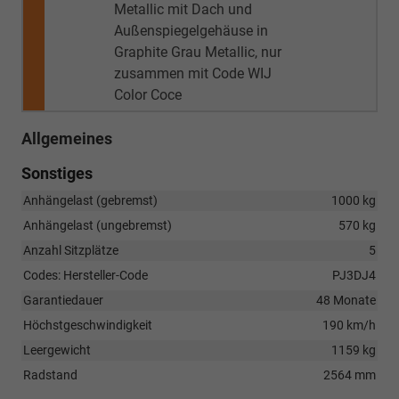
Metallic mit Dach und
Außenspiegelgehäuse in
Graphite Grau Metallic, nur
zusammen mit Code WIJ
Color Coce
Allgemeines
Sonstiges
Anhängelast (gebremst)
1000 kg
Anhängelast (ungebremst)
570 kg
Anzahl Sitzplätze
5
Codes: Hersteller-Code
PJ3DJ4
Garantiedauer
48 Monate
Höchstgeschwindigkeit
190 km/h
Leergewicht
1159 kg
Radstand
2564 mm