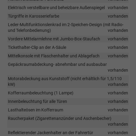
Elektrisch verstellbare und beheizbare Außenspiegel
vorhanden
Türgriffe in Karosseriefarbe
vorhanden
Leder-Multifunktionslenkrad im 2-Speichen-Design (mit Radio-
und Telefonbedienung)
vorhanden
Vordere Mittelarmlehne mit Jumbo-Box-Staufach
vorhanden
Tickethalter-Clip an der A-Säule
vorhanden
Mittelkonsole mit Flaschenhalter und Ablagefach
vorhanden
Gepäckraumabdeckung- abnehmbar und ausbaubar
vorhanden
Motorabdeckung aus Kunststoff (nicht erhältlich für 1,5/110
kW)
vorhanden
Kofferraumbeleuchtung (1 Lampe)
vorhanden
Innenbeleuchtung für alle Türen
vorhanden
Lasthalteösen im Kofferraum
vorhanden
Raucherpaket (Zigarettenanzünder und Aschenbecher)
vorhanden
Reflektierender Jackenhalter an der Fahrertür
vorhanden