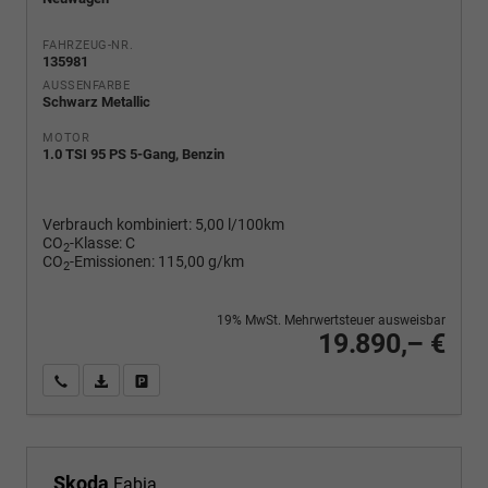
FAHRZEUG-NR.
135981
AUSSENFARBE
Schwarz Metallic
MOTOR
1.0 TSI 95 PS 5-Gang, Benzin
Verbrauch kombiniert:
5,00 l/100km
CO
-Klasse:
C
2
CO
-Emissionen:
115,00 g/km
2
19% MwSt. Mehrwertsteuer ausweisbar
19.890,– €
Wir rufen Sie an
PDF-Fahrzeugexposé drucken
Fahrzeug drucken, parken oder vergleichen
Skoda
Fabia