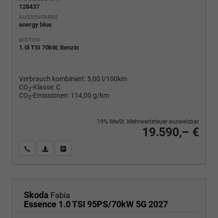
128437
AUSSENFARBE
energy blue
MOTOR
1.0l TSI 70kW, Benzin
Verbrauch kombiniert:
5,00 l/100km
CO
-Klasse:
C
2
CO
-Emissionen:
114,00 g/km
2
19% MwSt. Mehrwertsteuer ausweisbar
19.590,– €
Wir rufen Sie an
PDF-Fahrzeugexposé drucken
Fahrzeug drucken, parken oder vergleichen
Skoda
Fabia
Essence 1.0 TSI 95PS/70kW 5G 2027