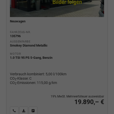
Neuwagen
FAHRZEUG-NR.
135796
AUSSENFARBE
Smokey Diamond Metallic
MOTOR
1.0 TSI 95 PS 5-Gang, Benzin
Verbrauch kombiniert:
5,00 l/100km
CO
-Klasse:
C
2
CO
-Emissionen:
115,00 g/km
2
19% MwSt. Mehrwertsteuer ausweisbar
19.890,– €
Wir rufen Sie an
PDF-Fahrzeugexposé drucken
Fahrzeug drucken, parken oder vergleichen