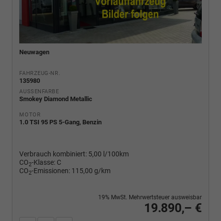
Neuwagen
FAHRZEUG-NR.
135980
AUSSENFARBE
Smokey Diamond Metallic
MOTOR
1.0 TSI 95 PS 5-Gang, Benzin
Verbrauch kombiniert:
5,00 l/100km
CO
-Klasse:
C
2
CO
-Emissionen:
115,00 g/km
2
19% MwSt. Mehrwertsteuer ausweisbar
19.890,– €