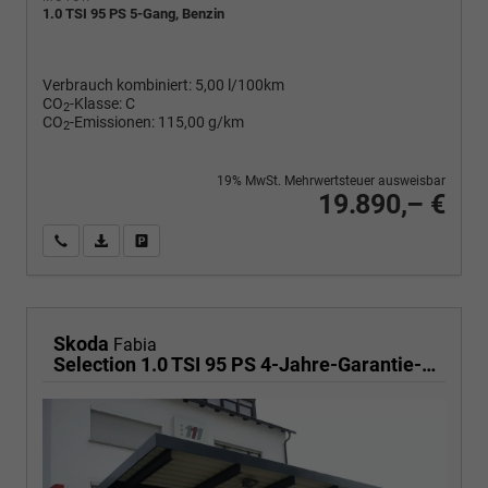
1.0 TSI 95 PS 5-Gang, Benzin
Verbrauch kombiniert:
5,00 l/100km
CO
-Klasse:
C
2
CO
-Emissionen:
115,00 g/km
2
19% MwSt. Mehrwertsteuer ausweisbar
19.890,– €
Wir rufen Sie an
PDF-Fahrzeugexposé drucken
Fahrzeug drucken, parken oder vergleichen
Skoda
Fabia
Selection 1.0 TSI 95 PS 4-Jahre-Garantie-AppleCarPlay-AndroidAuto-LED-PDC-Sitzheizung-DAB-Klima