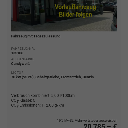
Fahrzeug mit Tageszulassung
FAHRZEUG-NR.
135106
AUSSENFARBE
Candyweiß
MOTOR
70 kW (95 PS), Schaltgetriebe, Frontantrieb, Benzin
Verbrauch kombiniert:
5,00 l/100km
CO
-Klasse:
C
2
CO
-Emissionen:
112,00 g/km
2
19% MwSt. Mehrwertsteuer ausweisbar
20.785,– €