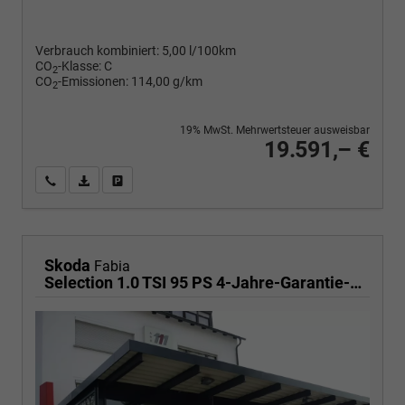
Verbrauch kombiniert:
5,00 l/100km
CO
-Klasse:
C
2
CO
-Emissionen:
114,00 g/km
2
19% MwSt. Mehrwertsteuer ausweisbar
19.591,– €
Wir rufen Sie an
PDF-Fahrzeugexposé drucken
Fahrzeug drucken, parken oder vergleichen
Skoda
Fabia
Selection 1.0 TSI 95 PS 4-Jahre-Garantie-AppleCarPlay-AndroidAuto-LED-PDC-Sitzheizung-DAB-Klima