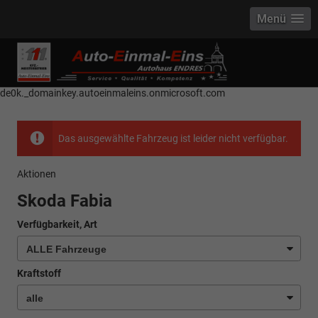
Menü
------------ Host Name : selector1._domainkey Points to address or value:
selector1-aee-de0k._domainkey.autoeinmaleins.onmicrosoft.com Host
Name : selector2._domainkey Points to address or value: selector2-aee-
de0k._domainkey.autoeinmaleins.onmicrosoft.com
Das ausgewählte Fahrzeug ist leider nicht verfügbar.
Aktionen
Skoda Fabia
Verfügbarkeit, Art
Kraftstoff