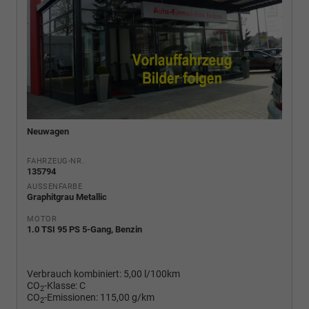
Neuwagen
FAHRZEUG-NR.
135794
AUSSENFARBE
Graphitgrau Metallic
MOTOR
1.0 TSI 95 PS 5-Gang, Benzin
Verbrauch kombiniert:
5,00 l/100km
CO
-Klasse:
C
2
CO
-Emissionen:
115,00 g/km
2