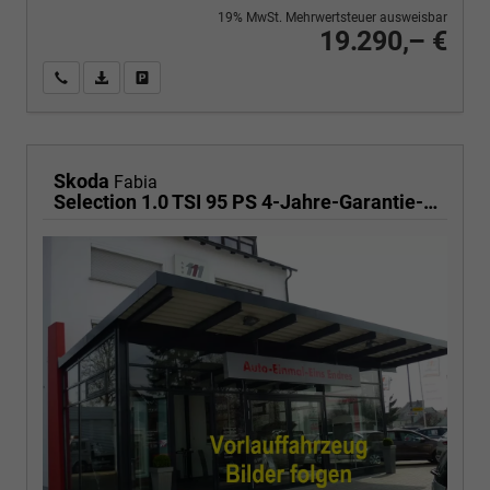
19% MwSt. Mehrwertsteuer ausweisbar
19.290,– €
Wir rufen Sie an
PDF-Fahrzeugexposé drucken
Fahrzeug drucken, parken oder vergleichen
Skoda
Fabia
Selection 1.0 TSI 95 PS 4-Jahre-Garantie-AppleCarPlay-AndroidAuto-LED-PDC-Sitzheizung-DAB-Klima