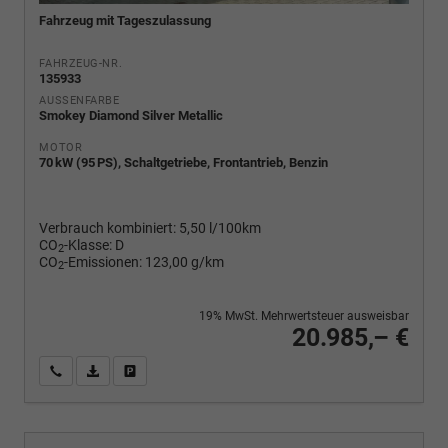
Fahrzeug mit Tageszulassung
FAHRZEUG-NR.
135933
AUSSENFARBE
Smokey Diamond Silver Metallic
MOTOR
70 kW (95 PS), Schaltgetriebe, Frontantrieb, Benzin
Verbrauch kombiniert:
5,50 l/100km
CO
-Klasse:
D
2
CO
-Emissionen:
123,00 g/km
2
19% MwSt. Mehrwertsteuer ausweisbar
20.985,– €
Wir rufen Sie an
PDF-Fahrzeugexposé drucken
Fahrzeug drucken, parken oder vergleichen