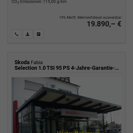
CO
-Emissionen:
115,00 g/km
2
19% MwSt. Mehrwertsteuer ausweisbar
19.890,– €
Wir rufen Sie an
PDF-Fahrzeugexposé drucken
Fahrzeug drucken, parken oder vergleichen
Skoda
Fabia
Selection 1.0 TSI 95 PS 4-Jahre-Garantie-AppleCarPlay-AndroidAuto-LED-PDC-Sitzheizung-DAB-Klima