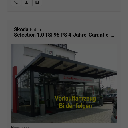
Wir rufen Sie an
PDF-Fahrzeugexposé drucken
Fahrzeug drucken, parken oder vergleichen
Skoda
Fabia
Selection 1.0 TSI 95 PS 4-Jahre-Garantie-AppleCarPlay-AndroidAuto-LED-PDC-Sitzheizung-DAB-Klima
Neuwagen