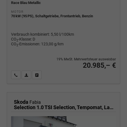
Race Blau Metallic
MOTOR
70 kW (95 PS), Schaltgetriebe, Frontantrieb, Benzin
Verbrauch kombiniert:
5,50 l/100km
CO
-Klasse:
D
2
CO
-Emissionen:
123,00 g/km
2
19% MwSt. Mehrwertsteuer ausweisbar
20.985,– €
Wir rufen Sie an
PDF-Fahrzeugexposé drucken
Fahrzeug drucken, parken oder vergleichen
Skoda
Fabia
Selection 1.0 TSI Selection, Tempomat, Ladeboden, Park, Winterpaket, SmartLink, 4-J Garantie