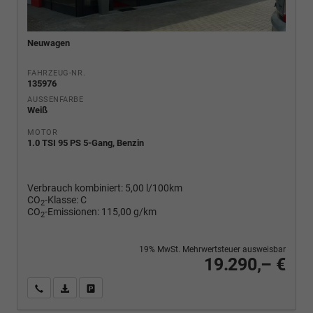
Neuwagen
FAHRZEUG-NR.
135976
AUSSENFARBE
Weiß
MOTOR
1.0 TSI 95 PS 5-Gang, Benzin
Verbrauch kombiniert:
5,00 l/100km
CO
-Klasse:
C
2
CO
-Emissionen:
115,00 g/km
2
19% MwSt. Mehrwertsteuer ausweisbar
19.290,– €
Wir rufen Sie an
PDF-Fahrzeugexposé drucken
Fahrzeug drucken, parken oder vergleichen