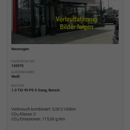
Neuwagen
FAHRZEUG-NR.
135975
AUSSENFARBE
Weiß
MOTOR
1.0 TSI 95 PS 5-Gang, Benzin
Verbrauch kombiniert:
5,00 l/100km
CO
-Klasse:
C
2
CO
-Emissionen:
115,00 g/km
2