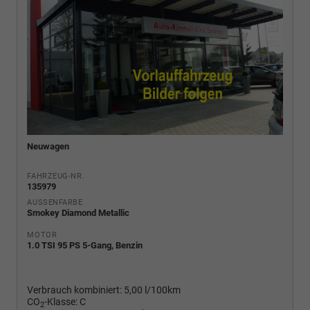
Neuwagen
FAHRZEUG-NR.
135979
AUSSENFARBE
Smokey Diamond Metallic
MOTOR
1.0 TSI 95 PS 5-Gang, Benzin
Verbrauch kombiniert:
5,00 l/100km
CO
-Klasse:
C
2