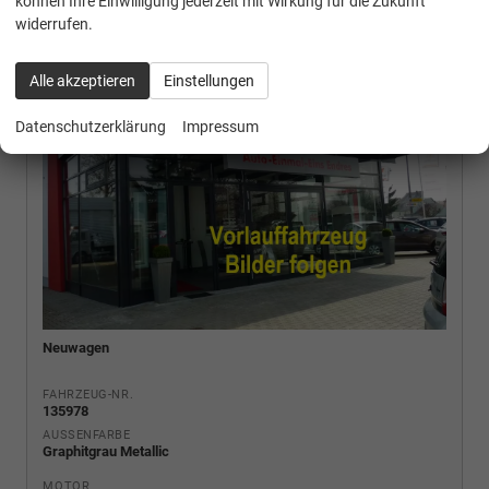
können Ihre Einwilligung jederzeit mit Wirkung für die Zukunft
widerrufen.
Alle akzeptieren
Einstellungen
Datenschutzerklärung
Impressum
Neuwagen
FAHRZEUG-NR.
135978
AUSSENFARBE
Graphitgrau Metallic
MOTOR