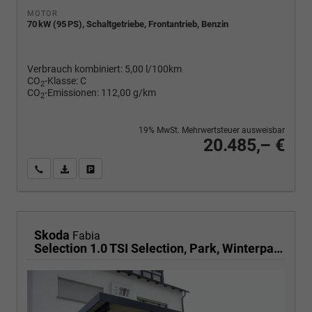
MOTOR
70 kW (95 PS), Schaltgetriebe, Frontantrieb, Benzin
Verbrauch kombiniert:
5,00 l/100km
CO
-Klasse:
C
2
CO
-Emissionen:
112,00 g/km
2
19% MwSt. Mehrwertsteuer ausweisbar
20.485,– €
Wir rufen Sie an
PDF-Fahrzeugexposé drucken
Fahrzeug drucken, parken oder vergleichen
Skoda
Fabia
Selection 1.0 TSI Selection, Park, Winterpaket, SmartLink, 4 J.-Garantie