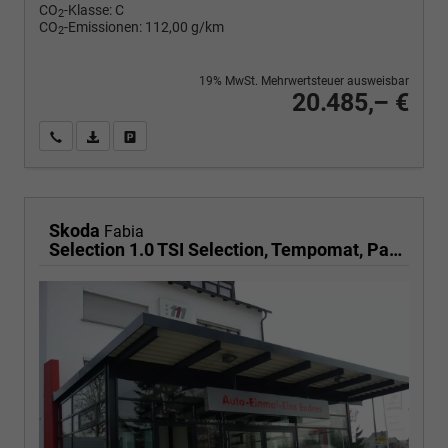
CO
-Klasse:
C
2
CO
-Emissionen:
112,00 g/km
2
19% MwSt. Mehrwertsteuer ausweisbar
20.485,– €
Wir rufen Sie an
PDF-Fahrzeugexposé drucken
Fahrzeug drucken, parken oder vergleichen
Skoda
Fabia
Selection 1.0 TSI Selection, Tempomat, Park, Winterpaket, SmartLink, 4 J.-Garantie