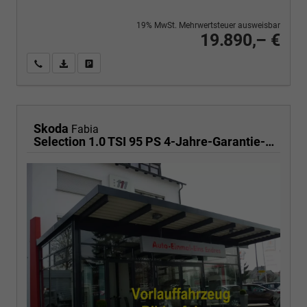
19% MwSt. Mehrwertsteuer ausweisbar
19.890,– €
Wir rufen Sie an
PDF-Fahrzeugexposé drucken
Fahrzeug drucken, parken oder vergleichen
Skoda
Fabia
Selection 1.0 TSI 95 PS 4-Jahre-Garantie-AppleCarPlay-AndroidAuto-LED-PDC-Sitzheizung-DAB-Klima