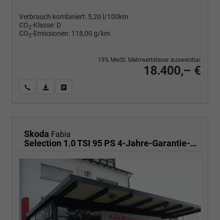
Verbrauch kombiniert:
5,20 l/100km
CO
-Klasse:
D
2
CO
-Emissionen:
118,00 g/km
2
19% MwSt. Mehrwertsteuer ausweisbar
18.400,– €
Wir rufen Sie an
PDF-Fahrzeugexposé drucken
Fahrzeug drucken, parken oder vergleichen
Skoda
Fabia
Selection 1.0 TSI 95 PS 4-Jahre-Garantie-AppleCarPlay-AndroidAuto-LED-PDC-Sitzheizung-DAB-Klima