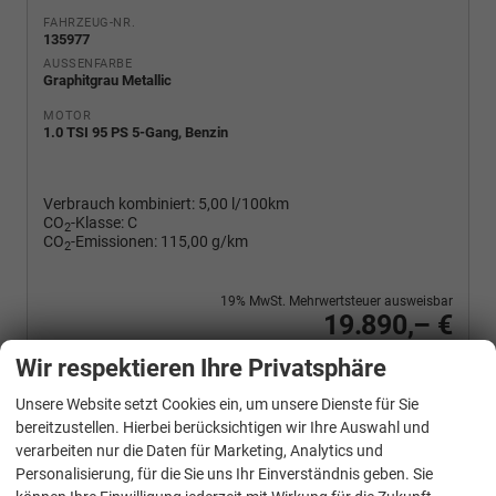
FAHRZEUG-NR.
135977
AUSSENFARBE
Graphitgrau Metallic
MOTOR
1.0 TSI 95 PS 5-Gang, Benzin
Verbrauch kombiniert:
5,00 l/100km
CO
-Klasse:
C
2
CO
-Emissionen:
115,00 g/km
2
19% MwSt. Mehrwertsteuer ausweisbar
19.890,– €
Wir rufen Sie an
PDF-Fahrzeugexposé drucken
Fahrzeug drucken, parken oder vergleichen
Wir respektieren Ihre Privatsphäre
Unsere Website setzt Cookies ein, um unsere Dienste für Sie
bereitzustellen. Hierbei berücksichtigen wir Ihre Auswahl und
verarbeiten nur die Daten für Marketing, Analytics und
Skoda
Fabia
Personalisierung, für die Sie uns Ihr Einverständnis geben. Sie
Selection 1.0 TSI 95 PS 4-Jahre-Garantie-AppleCarPlay-AndroidAuto-LED-PDC-Sitzheizung-DAB-Klima