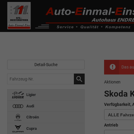
------------ Host Name : selector1._domainkey Points to address or valu
de0k._domainkey.autoeinmaleins.onmicrosoft.com
Detail-Suche
Das au
Fahrzeug-
Aktionen
Nr.
Skoda 
Ligier
Verfügbarkeit, 
Audi
Citroën
Antrieb
Cupra