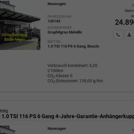
Neuwagen
1
Mehrw
a
FAHRZEUG-NR.
24.89
135143
AUSSENFARBE
Graphitgrau Metallic
Wir rufe
P
MOTOR
1.0 TSI 116 PS 6 Gang, Benzin
Verbrauch kombiniert:
6,20
l/100km
CO
-Klasse:
E
2
CO
-Emissionen:
139,00 g/km
2
miq
Neuwagen
1