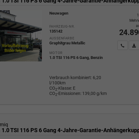
Neuwagen
1
Mehrw
a
FAHRZEUG-NR.
24.89
135142
AUSSENFARBE
Graphitgrau Metallic
Wir rufe
P
MOTOR
1.0 TSI 116 PS 6 Gang, Benzin
Verbrauch kombiniert:
6,20
l/100km
CO
-Klasse:
E
2
CO
-Emissionen:
139,00 g/km
2
miq