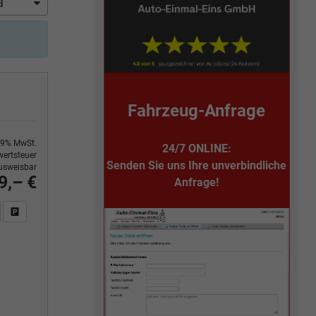
Fahrzeug-Anfrage
9% MwSt.
24/7 ONLINE:
ertsteuer
Senden Sie uns Ihre unverbindliche
usweisbar
9,– €
Anfrage!
n Sie an
DF-Fahrzeugexposé drucken
Fahrzeug drucken, parken oder vergleichen