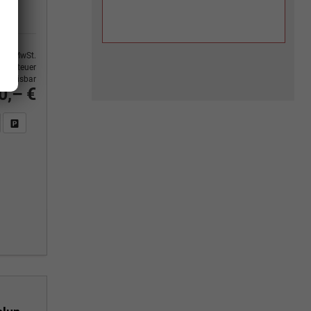
9% MwSt.
ertsteuer
usweisbar
0,– €
n Sie an
DF-Fahrzeugexposé drucken
Fahrzeug drucken, parken oder vergleichen