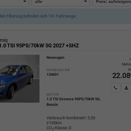
llen Filterung befinden sich
101
Fahrzeuge:
miq
1.0 TSI 95PS/70kW 5G 2027 +SHZ
Neuwagen
1
Mehrw
a
FAHRZEUG-NR.
22.08
134601
Wir rufe
P
MOTOR
1.0 TSI Essence 95PS/70kW 5G,
Benzin
Verbrauch kombiniert:
5,50
l/100km
CO
-Klasse:
D
2