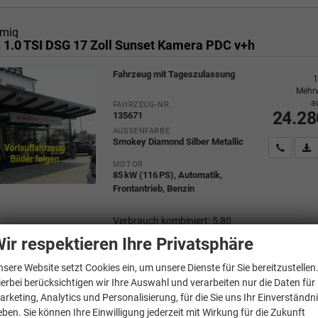
miq
n 1.0 TSI DSG 17 Zoll Sunset Kamera PDC v+h
Fahrzeug mit Tageszulassung
1
Mehrw
a
FAHRZEUG-NR.
24.28
135671
AUSSENFARBE
Smokey Diamond Silber Metallic
Wir rufe
P
MOTOR
85 kW (116 PS), Automatik,
Frontantrieb, Benzin
Verbrauch kombiniert:
5,80
l/100km
ir respektieren Ihre Privatsphäre
CO
-Klasse:
D
2
CO
-Emissionen:
130,00 g/km
2
nsere Website setzt Cookies ein, um unsere Dienste für Sie bereitzustellen
ierbei berücksichtigen wir Ihre Auswahl und verarbeiten nur die Daten für
arketing, Analytics und Personalisierung, für die Sie uns Ihr Einverständn
eben. Sie können Ihre Einwilligung jederzeit mit Wirkung für die Zukunft