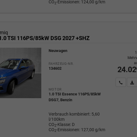
CO
-Emissionen:
124,00 g/km
2
miq
1.0 TSI 116PS/85kW DSG 2027 +SHZ
Neuwagen
1
Mehrw
a
FAHRZEUG-NR.
24.02
134602
Wir rufe
P
MOTOR
1.0 TSI Essence 116PS/85kW
DSG7, Benzin
Verbrauch kombiniert:
5,60
l/100km
CO
-Klasse:
D
2
CO
-Emissionen:
127,00 g/km
2