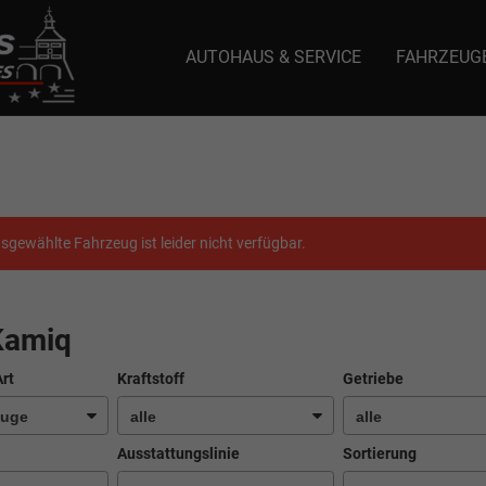
AUTOHAUS & SERVICE
FAHRZEUG
e: selector1-aee-de0k._domainkey.autoeinmaleins.onmicrosoft.com Host Nam
sgewählte Fahrzeug ist leider nicht verfügbar.
Kamiq
Art
Kraftstoff
Getriebe
Ausstattungslinie
Sortierung