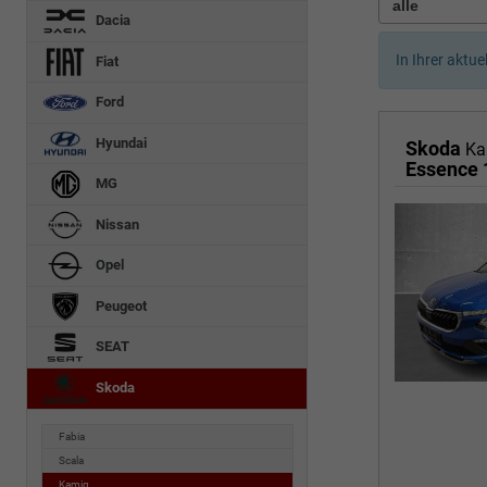
Dacia
In Ihrer aktue
Fiat
Ford
Hyundai
Skoda
Ka
Essence 
MG
Nissan
Opel
Peugeot
SEAT
Skoda
Fabia
Scala
Kamiq