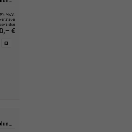
Selection 1.0 TSI 116 PS 6 Gang 4-Jahre-Garantie-Anhängerkupplung schwenkbar-Kessy-16" Alu-2-Zonen-Climatronic-Tempomat-LED-AppleCarPlay-AndroidAuto-Rückfahrkamera-2xPDC
9% MwSt.
ertsteuer
usweisbar
0,– €
n Sie an
DF-Fahrzeugexposé drucken
Fahrzeug drucken, parken oder vergleichen
Selection 1.0 TSI 116 PS 6 Gang 4-Jahre-Garantie-Anhängerkupplung schwenkbar-Kessy-16" Alu-2-Zonen-Climatronic-Tempomat-LED-AppleCarPlay-AndroidAuto-Rückfahrkamera-2xPDC