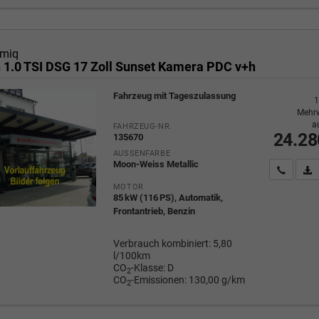
miq
n 1.0 TSI DSG 17 Zoll Sunset Kamera PDC v+h
Fahrzeug mit Tageszulassung
1
Mehrw
a
FAHRZEUG-NR.
24.28
135670
AUSSENFARBE
Moon-Weiss Metallic
Wir rufe
P
MOTOR
85 kW (116 PS), Automatik,
Frontantrieb, Benzin
Verbrauch kombiniert:
5,80
l/100km
CO
-Klasse:
D
2
CO
-Emissionen:
130,00 g/km
2