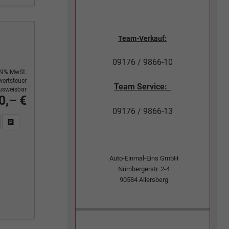
Team-Verkauf:
09176 / 9866-10
9% MwSt.
ertsteuer
Team Service:
usweisbar
0,– €
09176 / 9866-13
n Sie an
DF-Fahrzeugexposé drucken
Fahrzeug drucken, parken oder vergleichen
Auto-Einmal-Eins GmbH
Nürnbergerstr. 2-4
90584
Allersberg