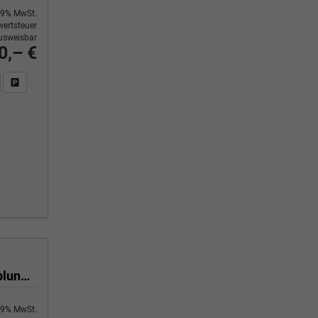
9% MwSt.
ertsteuer
usweisbar
0,– €
n Sie an
DF-Fahrzeugexposé drucken
Fahrzeug drucken, parken oder vergleichen
Selection 1.0 TSI 116 PS 6 Gang 4-Jahre-Garantie-Anhängerkupplung schwenkbar-Kessy-16" Alu-2-Zonen-Climatronic-Tempomat-LED-AppleCarPlay-AndroidAuto-Rückfahrkamera-2xPDC
9% MwSt.