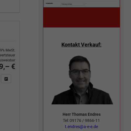
Kontakt Verkauf:
9% MwSt.
ertsteuer
usweisbar
9,– €
n Sie an
DF-Fahrzeugexposé drucken
Fahrzeug drucken, parken oder vergleichen
Herr Thomas Endres
Tel: 09176 / 9866-11
t.endres@a-e-e.de