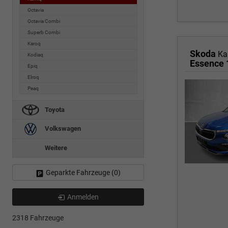
Octavia
Octavia Combi
Superb Combi
Karoq
Skoda
Ka
Kodiaq
Essence 
Epiq
Elroq
Peaq
Toyota
Volkswagen
Weitere
Geparkte Fahrzeuge (
0
)
Anmelden
2318 Fahrzeuge