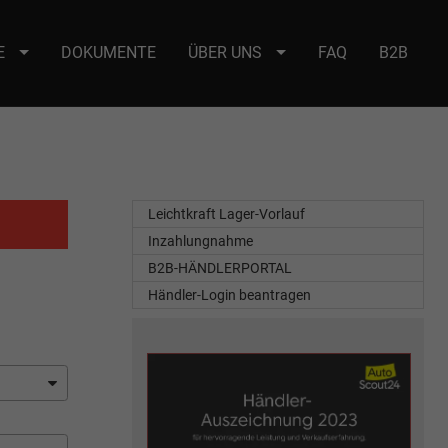
E
DOKUMENTE
ÜBER UNS
FAQ
B2B
e : selector2._domainkey Points to address or value: selector2-aee-
Leichtkraft Lager-Vorlauf
Inzahlungnahme
B2B-HÄNDLERPORTAL
Händler-Login beantragen