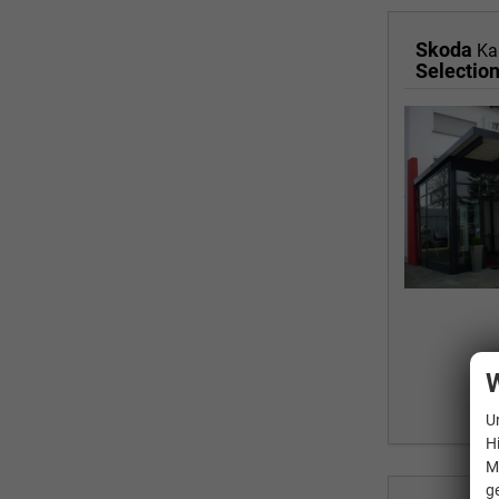
Skoda
Ka
Selectio
W
U
H
M
g