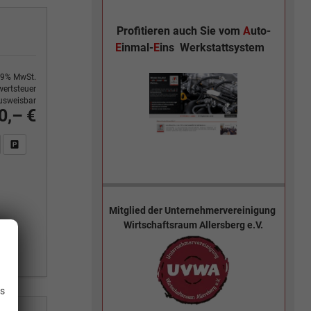
Profitieren auch Sie vom
A
uto-
E
inmal-
E
ins
Werkstattsystem
9% MwSt.
ertsteuer
usweisbar
0,– €
n Sie an
DF-Fahrzeugexposé drucken
Fahrzeug drucken, parken oder vergleichen
Mitglied der
Unternehmervereinigung
Wirtschaftsraum Allersberg e.V.
.
is