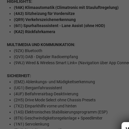
HIGHLIGHTS:
(9AK) Klimaautomatik (Climatronic mit Stauluftregelung)
(4A3) Sitzheizung für Vordersitze
(QR9) Verkehrszeichenerkennung
(6I1) Spurhalteassistent - Lane Assist (ohne HOD)
(KA2) Rückfahrkamera
MULTIMEDIA UND KOMMUNIKATION:
(9ZX) Bluetooth
(QV3) DAB - Digitaler Radioempfang
(9WJ) Wired & Wireless Smart Link+ (Navigation über App Conne
SICHERHEIT:
(EM2) Ablenkungs- und Müdigkeitserkennung
(UG1) Berganfahrassistent
(4UF) Beifahrerairbag-Deaktivierung
(2H5) Drive Mode Select ohne Chassis Presets
(7X2) Einparkhilfe vorne und hinten
(1AS) Elektronisches Stabilisierungsprogramm (ESP)
(8T6) Geschwindigkeitsregelanlage + Speedlimiter
(1N1) Servolenkung