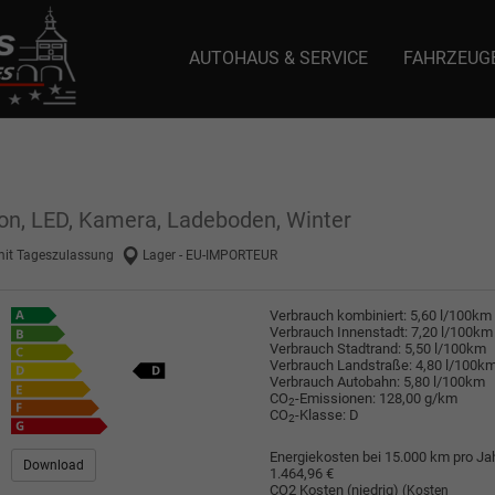
AUTOHAUS & SERVICE
FAHRZEUG
e: selector1-aee-de0k._domainkey.autoeinmaleins.onmicrosoft.com Host Nam
ion, LED, Kamera, Ladeboden, Winter
mit Tageszulassung
Lager - EU-IMPORTEUR
Verbrauch kombiniert:
5,60 l/100km
Verbrauch Innenstadt:
7,20 l/100km
Verbrauch Stadtrand:
5,50 l/100km
Verbrauch Landstraße:
4,80 l/100k
Verbrauch Autobahn:
5,80 l/100km
CO
-Emissionen:
128,00 g/km
2
CO
-Klasse:
D
2
Energiekosten bei 15.000 km pro Jah
Download
1.464,96 €
CO2 Kosten (niedrig)
(Kosten