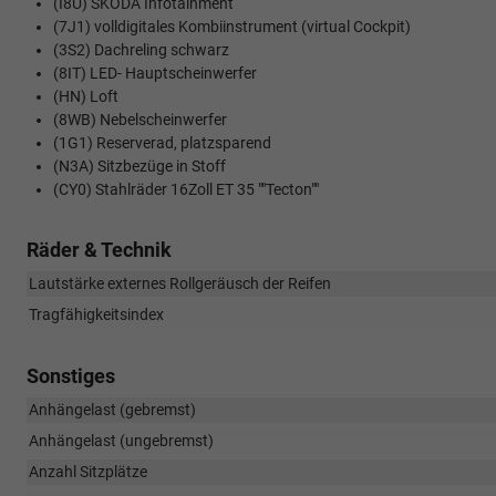
(I8U) SKODA Infotainment
(7J1) volldigitales Kombiinstrument (virtual Cockpit)
(3S2) Dachreling schwarz
(8IT) LED- Hauptscheinwerfer
(HN) Loft
(8WB) Nebelscheinwerfer
(1G1) Reserverad, platzsparend
(N3A) Sitzbezüge in Stoff
(CY0) Stahlräder 16Zoll ET 35 ""Tecton""
Räder & Technik
Lautstärke externes Rollgeräusch der Reifen
Tragfähigkeitsindex
Sonstiges
Anhängelast (gebremst)
Anhängelast (ungebremst)
Anzahl Sitzplätze