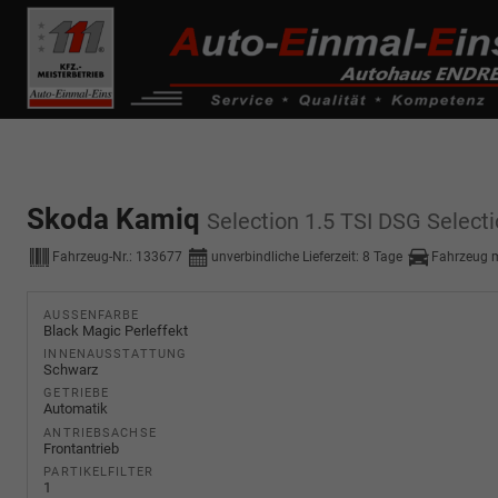
------------ Host Name : selector1._domainkey Points to address or valu
de0k._domainkey.autoeinmaleins.onmicrosoft.com
Skoda Kamiq
Selection 1.5 TSI DSG Select
Fahrzeug-Nr.:
133677
unverbindliche Lieferzeit:
8 Tage
Fahrzeug 
AUSSENFARBE
Black Magic Perleffekt
INNENAUSSTATTUNG
Schwarz
GETRIEBE
Automatik
ANTRIEBSACHSE
Frontantrieb
PARTIKELFILTER
1