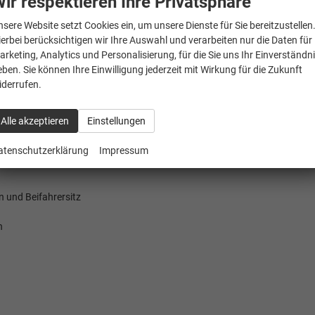
ir respektieren Ihre Privatsphäre
nsere Website setzt Cookies ein, um unsere Dienste für Sie bereitzustellen
ierbei berücksichtigen wir Ihre Auswahl und verarbeiten nur die Daten für
arketing, Analytics und Personalisierung, für die Sie uns Ihr Einverständn
eben. Sie können Ihre Einwilligung jederzeit mit Wirkung für die Zukunft
., inkl. City ANB, ohne adaptive
iderrufen.
Alle akzeptieren
Einstellungen
atenschutzerklärung
Impressum
n und Beifahrersitz
n