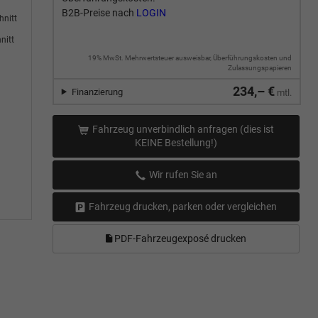
B2B-Preise nach
LOGIN
hnitt
nitt
19% MwSt. Mehrwertsteuer ausweisbar, Überführungskosten und
Zulassungspapieren
234,– €
Finanzierung
mtl.
Fahrzeug unverbindlich anfragen (dies ist
KEINE Bestellung!)
Wir rufen Sie an
Fahrzeug drucken, parken oder vergleichen
PDF-Fahrzeugexposé drucken