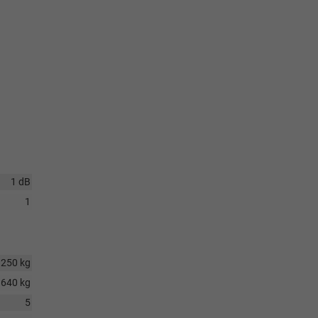
1 dB
1
1250 kg
640 kg
5