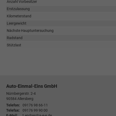
Anzahl Vorbesitzer
Erstzulassung
Kilometerstand
Leergewicht
Nächste Hauptuntersuchung
Radstand
Stützlast
Auto-Einmal-Eins GmbH
Nürnbergerstr. 2-4
90584
Allersberg
Telefon:
09176 98 66-11
Telefax:
09176 99 90 00
E-Mail:
t.endres@a-e-e.de