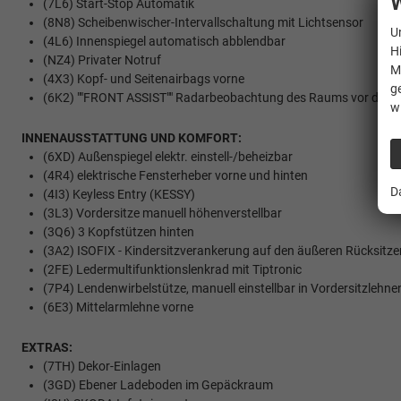
W
(7L6) Start-Stop Automatik
(8N8) Scheibenwischer-Intervallschaltung mit Lichtsensor
U
(4L6) Innenspiegel automatisch abblendbar
H
(NZ4) Privater Notruf
M
(4X3) Kopf- und Seitenairbags vorne
g
(6K2) ""FRONT ASSIST"" Radarbeobachtung des Raums vor dem Fzg
w
INNENAUSSTATTUNG UND KOMFORT:
(6XD) Außenspiegel elektr. einstell-/beheizbar
(4R4) elektrische Fensterheber vorne und hinten
D
(4I3) Keyless Entry (KESSY)
(3L3) Vordersitze manuell höhenverstellbar
(3Q6) 3 Kopfstützen hinten
(3A2) ISOFIX - Kindersitzverankerung auf den äußeren Rücksitze
(2FE) Ledermultifunktionslenkrad mit Tiptronic
(7P4) Lendenwirbelstütze, manuell einstellbar in Vordersitzlehne
(6E3) Mittelarmlehne vorne
EXTRAS:
(7TH) Dekor-Einlagen
(3GD) Ebener Ladeboden im Gepäckraum