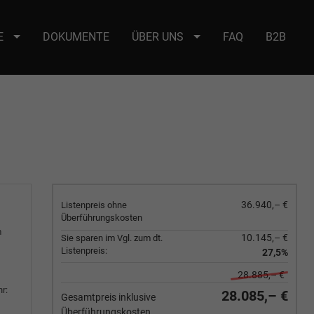
E
DOKUMENTE
ÜBER UNS
FAQ
B2B
e : selector2._domainkey Points to address or value: selector2-aee-
36.940,– €
Listenpreis ohne
Überführungskosten
m
10.145,– €
Sie sparen im Vgl. zum dt.
Listenpreis:
27,5%
28.885,– €
r:
28.085,– €
Gesamtpreis inklusive
Überführungskosten.