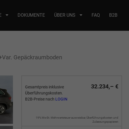
E
DOKUMENTE
ÜBER UNS
FAQ
B2B
e : selector2._domainkey Points to address or value: selector2-aee-
n +Var. Gepäckraumboden
32.234,– €
Gesamtpreis inklusive
Überführungskosten.
B2B-Preise nach
LOGIN
19% MwSt. Mehrwertsteuer ausweisbar, Überführungskosten und
Zulassungspapieren