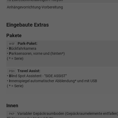
Anhängevorrichtung-Vorbereitung
Eingebaute Extras
Pakete
Park-Paket:
W5F
•
R
ückfahrkamera
•
P
arksensoren, vorne und (hinten*)
( * = Serie)
Travel Assist:
P5H
•
B
lind Spot Assistent - "SIDE ASSIST"
•
I
nnenspiegel automatischer Abblendung* und mit USB
( * = Serie)
Innen
Variabler Gepäckraumboden (Gepäckraumelemente entfallen) 
PKP