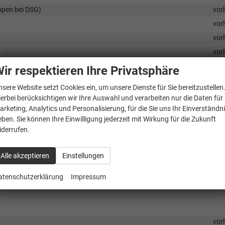
ppen bei DSG)
vor
vor
vor
vor
vor
ir respektieren Ihre Privatsphäre
vor
nsere Website setzt Cookies ein, um unsere Dienste für Sie bereitzustellen
vor
ierbei berücksichtigen wir Ihre Auswahl und verarbeiten nur die Daten für
vor
arketing, Analytics und Personalisierung, für die Sie uns Ihr Einverständn
eben. Sie können Ihre Einwilligung jederzeit mit Wirkung für die Zukunft
vor
iderrufen.
vor
vor
Alle akzeptieren
Einstellungen
vor
atenschutzerklärung
Impressum
vor
vor