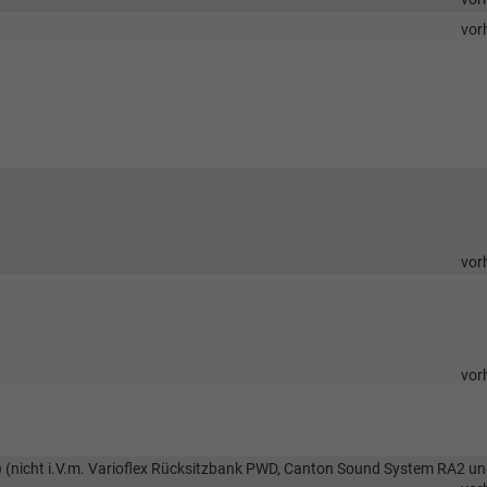
vor
vor
vor
(nicht i.V.m. Varioflex Rücksitzbank PWD, Canton Sound System RA2 u