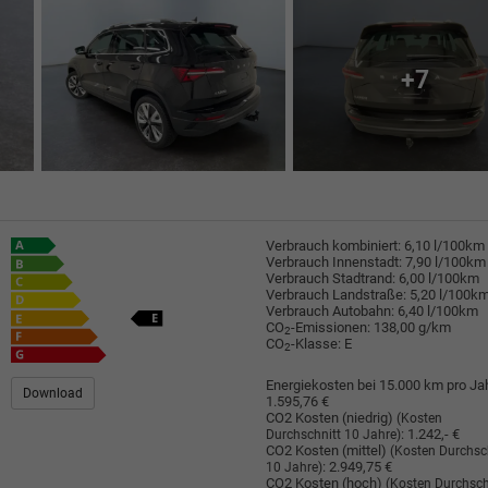
+7
Verbrauch kombiniert:
6,10 l/100km
Verbrauch Innenstadt:
7,90 l/100km
Verbrauch Stadtrand:
6,00 l/100km
Verbrauch Landstraße:
5,20 l/100k
Verbrauch Autobahn:
6,40 l/100km
CO
-Emissionen:
138,00 g/km
2
CO
-Klasse:
E
2
Energiekosten bei 15.000 km pro Jah
Download
1.595,76 €
CO2 Kosten (niedrig)
(Kosten
:
1.242,- €
Durchschnitt 10 Jahre)
CO2 Kosten (mittel)
(Kosten Durchsc
:
2.949,75 €
10 Jahre)
CO2 Kosten (hoch)
(Kosten Durchsch