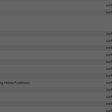
vor
vor
vor
vor
vor
vor
vor
vor
vor
ing-Home-Funktion)
vor
vor
vor
vor
vor