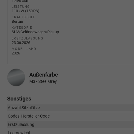
1.498 ccm
LEISTUNG
110 kW (150 PS)
KRAFTSTOFF
Benzin
KATEGORIE
SUV/Geländewagen/Pickup
ERSTZULASSUNG
23.06.2026
MODELLJAHR
2026
Außenfarbe
M3 - Steel Grey
Sonstiges
Anzahl Sitzplätze
Codes: Hersteller-Code
Erstzulassung
Leergewicht