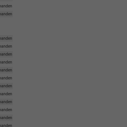
handen
handen
handen
handen
handen
handen
handen
handen
handen
handen
handen
handen
handen
handen