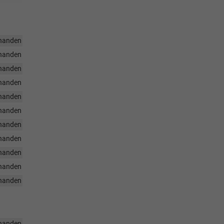
handen
handen
handen
handen
handen
handen
handen
handen
handen
handen
handen
handen