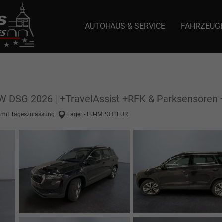
AUTOHAUS & SERVICE
FAHRZEUG
e: selector1-aee-de0k._domainkey.autoeinmaleins.onmicrosoft.com Host Nam
kW DSG 2026 | +TravelAssist +RFK & Parksensore
mit Tageszulassung
Lager - EU-IMPORTEUR