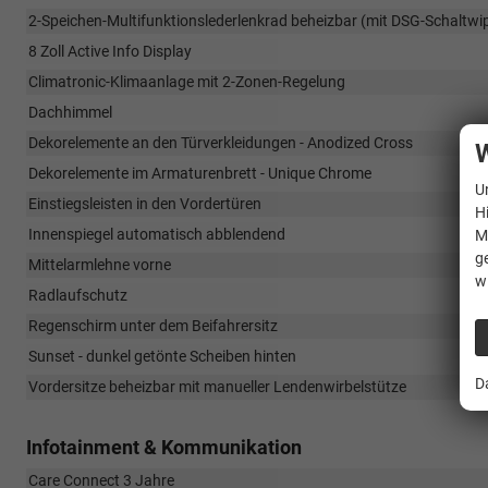
2-Speichen-Multifunktionslederlenkrad beheizbar (mit DSG-Schaltwi
8 Zoll Active Info Display
Climatronic-Klimaanlage mit 2-Zonen-Regelung
Dachhimmel
Dekorelemente an den Türverkleidungen - Anodized Cross
W
Dekorelemente im Armaturenbrett - Unique Chrome
U
Einstiegsleisten in den Vordertüren
H
Innenspiegel automatisch abblendend
M
g
Mittelarmlehne vorne
w
Radlaufschutz
Regenschirm unter dem Beifahrersitz
Sunset - dunkel getönte Scheiben hinten
D
Vordersitze beheizbar mit manueller Lendenwirbelstütze
Infotainment & Kommunikation
Care Connect 3 Jahre