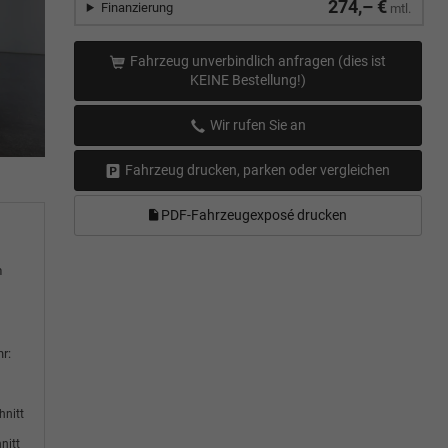
274,– €
Finanzierung
mtl.
Fahrzeug unverbindlich anfragen (dies ist
KEINE Bestellung!)
Wir rufen Sie an
Fahrzeug drucken, parken oder vergleichen
PDF-Fahrzeugexposé drucken
m
r:
hnitt
nitt