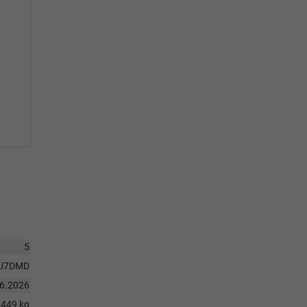
5
U7DMD
06.2026
1449 kg