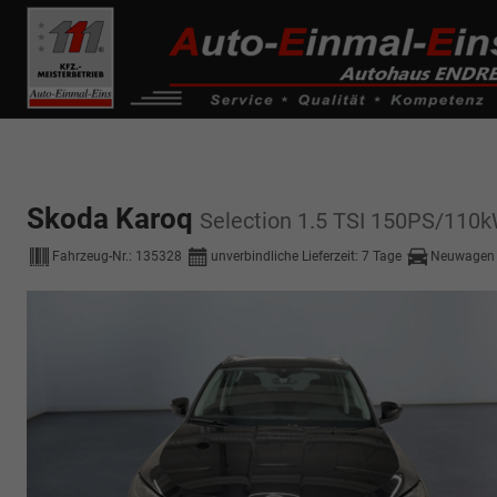
------------ Host Name : selector1._domainkey Points to address or valu
de0k._domainkey.autoeinmaleins.onmicrosoft.com
Skoda Karoq
Selection 1.5 TSI 150PS/110
Fahrzeug-Nr.:
135328
unverbindliche Lieferzeit:
7 Tage
Neuwagen 