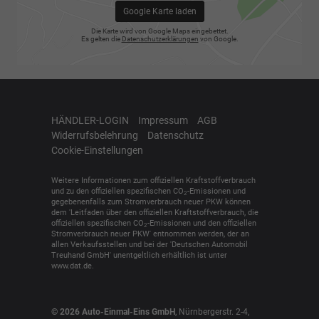
Google Karte laden
Die Karte wird von Google Maps eingebettet.
Es gelten die
Datenschutzerklärungen
von Google.
HÄNDLER-LOGIN
Impressum
AGB
Widerrufsbelehrung
Datenschutz
Cookie-Einstellungen
Weitere Informationen zum offiziellen Kraftstoffverbrauch
und zu den offiziellen spezifischen CO
-Emissionen und
2
gegebenenfalls zum Stromverbrauch neuer PKW können
dem 'Leitfaden über den offiziellen Kraftstoffverbrauch, die
offiziellen spezifischen CO
-Emissionen und den offiziellen
2
Stromverbrauch neuer PKW' entnommen werden, der an
allen Verkaufsstellen und bei der 'Deutschen Automobil
Treuhand GmbH' unentgeltlich erhältlich ist unter
www.dat.de.
© 2026
Auto-Einmal-Eins GmbH
,
Nürnbergerstr. 2-4
,