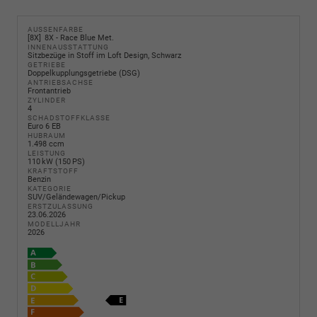
AUSSENFARBE
8X
8X - Race Blue Met.
INNENAUSSTATTUNG
Sitzbezüge in Stoff im Loft Design, Schwarz
GETRIEBE
Doppelkupplungsgetriebe (DSG)
ANTRIEBSACHSE
Frontantrieb
ZYLINDER
4
SCHADSTOFFKLASSE
Euro 6 EB
HUBRAUM
1.498 ccm
LEISTUNG
110 kW (150 PS)
KRAFTSTOFF
Benzin
KATEGORIE
SUV/Geländewagen/Pickup
ERSTZULASSUNG
23.06.2026
MODELLJAHR
2026