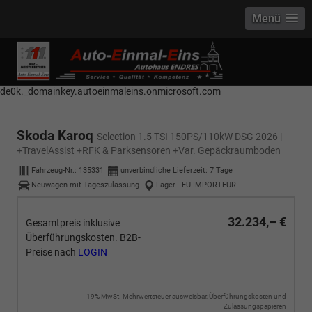
Menü
------------ Host Name : selector1._domainkey Points to address or value:
selector1-aee-de0k._domainkey.autoeinmaleins.onmicrosoft.com Host
Name : selector2._domainkey Points to address or value: selector2-aee-
de0k._domainkey.autoeinmaleins.onmicrosoft.com
Skoda Karoq
Selection 1.5 TSI 150PS/110kW DSG 2026 |
+TravelAssist +RFK & Parksensoren +Var. Gepäckraumboden
Fahrzeug-Nr.:
135331
unverbindliche Lieferzeit:
7 Tage
Neuwagen mit Tageszulassung
Lager - EU-IMPORTEUR
32.234,– €
Gesamtpreis inklusive
Überführungskosten. B2B-
Preise nach
LOGIN
19% MwSt. Mehrwertsteuer ausweisbar, Überführungskosten und
Zulassungspapieren