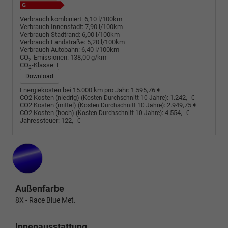
Verbrauch kombiniert:
6,10 l/100km
Verbrauch Innenstadt:
7,90 l/100km
Verbrauch Stadtrand:
6,00 l/100km
Verbrauch Landstraße:
5,20 l/100km
Verbrauch Autobahn:
6,40 l/100km
CO
-Emissionen:
138,00 g/km
2
CO
-Klasse:
E
2
Download
Energiekosten bei 15.000 km pro Jahr:
1.595,76 €
CO2 Kosten (niedrig)
:
1.242,- €
(Kosten Durchschnitt 10 Jahre)
CO2 Kosten (mittel)
:
2.949,75 €
(Kosten Durchschnitt 10 Jahre)
CO2 Kosten (hoch)
:
4.554,- €
(Kosten Durchschnitt 10 Jahre)
Jahressteuer:
122,- €
Außenfarbe
8X - Race Blue Met.
Innenausstattung