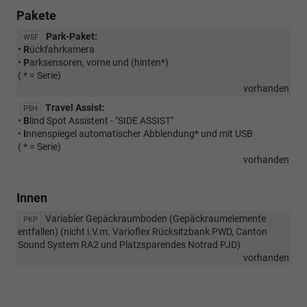
Pakete
Park-Paket:
W5F
•
R
ückfahrkamera
•
P
arksensoren, vorne und (hinten*)
( * = Serie)
vorhanden
Travel Assist:
P5H
•
B
lind Spot Assistent - "SIDE ASSIST"
•
I
nnenspiegel automatischer Abblendung* und mit USB
( * = Serie)
vorhanden
Innen
Variabler Gepäckraumboden (Gepäckraumelemente
PKP
entfallen) (nicht i.V.m. Varioflex Rücksitzbank PWD, Canton
Sound System RA2 und Platzsparendes Notrad PJD)
vorhanden