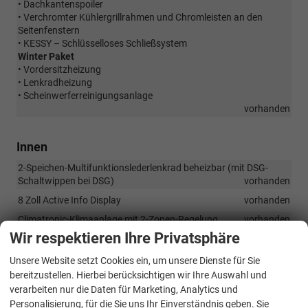
• Dachkantenspoiler
• Verchromter Kühlergrillrahmen und Chromleisten an den
Seitenfenstern
• KESSY – Schlüsselloses Schließsystem
Winter Paket
• Vordersitzheizung
• Lenkradheizung
• Scheinwerferreinigungsanlage
vorhanden
Innen
2-Speichen-Multifunktionslederlenkrad beheizbar (mit DSG-
Schaltwippen bei DSG)
vorhanden
8 Zoll Active Info Display
vorhanden
Climatronic-Klimaanlage mit 2-Zonen-Regelung
vorhanden
Wir respektieren Ihre Privatsphäre
Dachhimmel
vorhanden
Dekorelemente an den Türverkleidungen - Anodized Cross
Unsere Website setzt Cookies ein, um unsere Dienste für Sie
vorhanden
bereitzustellen. Hierbei berücksichtigen wir Ihre Auswahl und
verarbeiten nur die Daten für Marketing, Analytics und
Dekorelemente im Armaturenbrett - Unique Chrome
vorhanden
Personalisierung, für die Sie uns Ihr Einverständnis geben. Sie