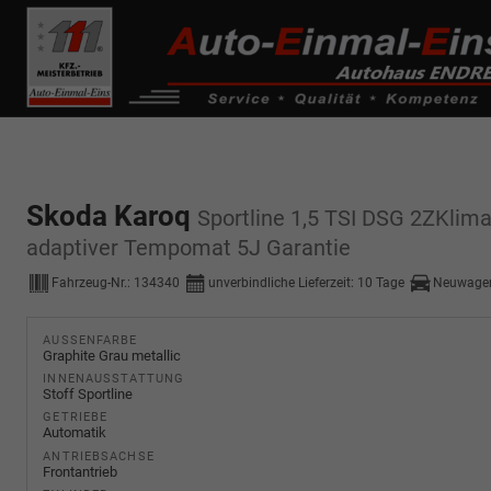
------------ Host Name : selector1._domainkey Points to address or valu
de0k._domainkey.autoeinmaleins.onmicrosoft.com
Skoda Karoq
Sportline 1,5 TSI DSG 2ZKlim
adaptiver Tempomat 5J Garantie
Fahrzeug-Nr.:
134340
unverbindliche Lieferzeit:
10 Tage
Neuwagen
AUSSENFARBE
Graphite Grau metallic
INNENAUSSTATTUNG
Stoff Sportline
GETRIEBE
Automatik
ANTRIEBSACHSE
Frontantrieb