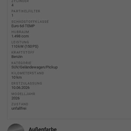
ZYLINDER
4
PARTIKELFILTER
1
SCHADSTOFFKLASSE
Euro 6d-TEMP
HUBRAUM
1.498 ccm
LEISTUNG
110 kW (150 PS)
KRAFTSTOFF
Benzin
KATEGORIE
SUV/Geländewagen/Pickup
KILOMETERSTAND
10 km
ERSTZULASSUNG
10.06.2026
MODELLJAHR
2026
ZUSTAND
unfallfrei
Außenfarbe