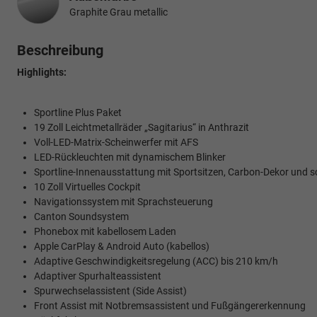
Graphite Grau metallic
Beschreibung
Highlights:
Sportline Plus Paket
19 Zoll Leichtmetallräder „Sagitarius“ in Anthrazit
Voll-LED-Matrix-Scheinwerfer mit AFS
LED-Rückleuchten mit dynamischem Blinker
Sportline-Innenausstattung mit Sportsitzen, Carbon-Dekor un
10 Zoll Virtuelles Cockpit
Navigationssystem mit Sprachsteuerung
Canton Soundsystem
Phonebox mit kabellosem Laden
Apple CarPlay & Android Auto (kabellos)
Adaptive Geschwindigkeitsregelung (ACC) bis 210 km/h
Adaptiver Spurhalteassistent
Spurwechselassistent (Side Assist)
Front Assist mit Notbremsassistent und Fußgängererkennung