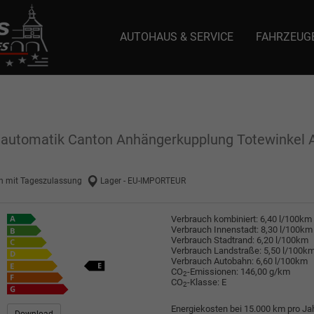
AUTOHAUS & SERVICE
FAHRZEUG
e: selector1-aee-de0k._domainkey.autoeinmaleins.onmicrosoft.com Host Nam
aautomatik Canton Anhängerkupplung Totewinkel As
 mit Tageszulassung
Lager - EU-IMPORTEUR
Verbrauch kombiniert:
6,40 l/100km
Verbrauch Innenstadt:
8,30 l/100km
Verbrauch Stadtrand:
6,20 l/100km
Verbrauch Landstraße:
5,50 l/100k
Verbrauch Autobahn:
6,60 l/100km
CO
-Emissionen:
146,00 g/km
2
CO
-Klasse:
E
2
Energiekosten bei 15.000 km pro Jah