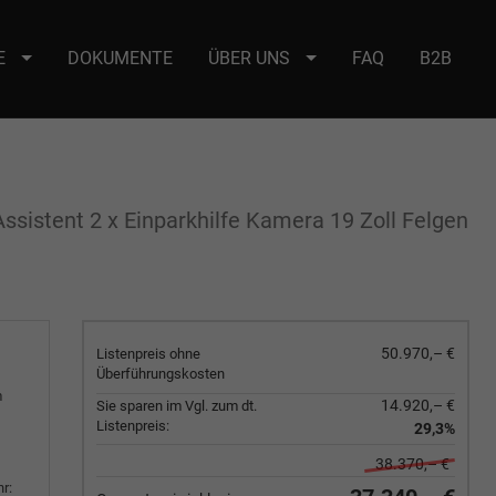
E
DOKUMENTE
ÜBER UNS
FAQ
B2B
e : selector2._domainkey Points to address or value: selector2-aee-
sistent 2 x Einparkhilfe Kamera 19 Zoll Felgen
50.970,– €
Listenpreis ohne
Überführungskosten
m
14.920,– €
Sie sparen im Vgl. zum dt.
Listenpreis:
29,3%
38.370,– €
r: