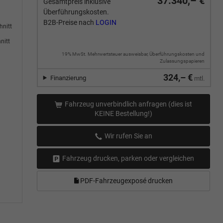
37.340,– €
Gesamtpreis inklusive
Überführungskosten.
B2B-Preise nach
LOGIN
hnitt
nitt
19% MwSt. Mehrwertsteuer ausweisbar, Überführungskosten und
Zulassungspapieren
324,– €
Finanzierung
mtl.
Fahrzeug unverbindlich anfragen (dies ist
KEINE Bestellung!)
Wir rufen Sie an
Fahrzeug drucken, parken oder vergleichen
PDF-Fahrzeugexposé drucken