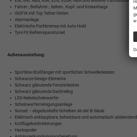
ESC inkl. ABS, ASR, EDS, XDS+, HBA und weiterer Fahrassistenz
H
Fahrer-, Beifahrer-, Seiten-, Kopf- und Knieairbags
M
ISOFIX mit Top Tether hinten
g
Alarmanlage
w
Elektrische Parkbremse mit Auto Hold
Tyre Fit Reifenreparaturset
D
Außenausstattung:
Sportline-Stoßfänger mit sportlichen Schwellerleisten
Schwarze Design-Elemente
Schwarz glänzende Fensterleisten
Schwarz glänzende Dachreling
LED-Nebelscheinwerfer
Scheinwerferreinigungsanlage
Sunset – abgedunkelte Scheiben ab der B-Säule
Elektrisch anklappbare, beheizbare und automatisch abblenden
Kotflügelverbreiterungen
Heckspoiler
Anhängerkupplungsvorbereitung