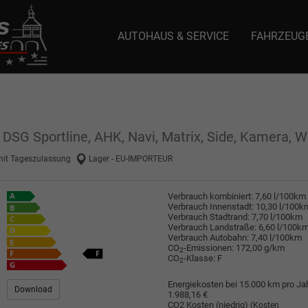
AUTOHAUS & SERVICE
FAHRZEUG
e: selector1-aee-de0k._domainkey.autoeinmaleins.onmicrosoft.com Host Nam
DSG Sportline, AHK, Navi, Matrix, Side, Kamera, Win
mit Tageszulassung
Lager - EU-IMPORTEUR
Verbrauch kombiniert:
7,60 l/100km
Verbrauch Innenstadt:
10,30 l/100k
Verbrauch Stadtrand:
7,70 l/100km
Verbrauch Landstraße:
6,60 l/100k
Verbrauch Autobahn:
7,40 l/100km
CO
-Emissionen:
172,00 g/km
2
CO
-Klasse:
F
2
Energiekosten bei 15.000 km pro Jah
Download
1.988,16 €
CO2 Kosten (niedrig)
(Kosten