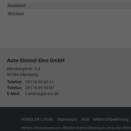
Radstand
Stützlast
Auto-Einmal-Eins GmbH
Nürnbergerstr. 2-4
90584
Allersberg
Telefon:
09176 98 66-11
Telefax:
09176 99 90 00
E-Mail:
t.endres@a-e-e.de
HÄNDLER-LOGIN
Impressum
AGB
Widerrufsbelehrung
Weitere Informationen zum offiziellen Kraftstoffverbrauch und zu den offizi