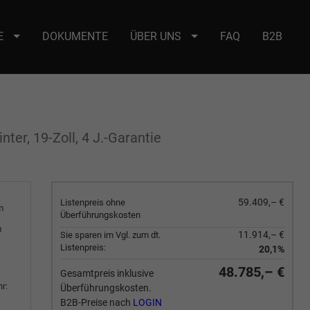
E
DOKUMENTE
ÜBER UNS
FAQ
B2B
e : selector2._domainkey Points to address or value: selector2-aee-
ter, 19-Zoll, 4 J.-Garantie
59.409,– €
Listenpreis ohne
m
Überführungskosten
m
11.914,– €
Sie sparen im Vgl. zum dt.
Listenpreis:
20,1%
48.785,– €
Gesamtpreis inklusive
r:
Überführungskosten.
B2B-Preise nach
LOGIN