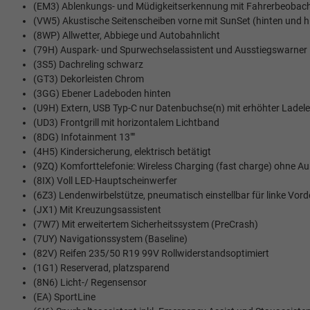
(EM3) Ablenkungs- und Müdigkeitserkennung mit Fahrerbeobac
(VW5) Akustische Seitenscheiben vorne mit SunSet (hinten und hin
(8WP) Allwetter, Abbiege und Autobahnlicht
(79H) Auspark- und Spurwechselassistent und Ausstiegswarner
(3S5) Dachreling schwarz
(GT3) Dekorleisten Chrom
(3GG) Ebener Ladeboden hinten
(U9H) Extern, USB Typ-C nur Datenbuchse(n) mit erhöhter Ladel
(UD3) Frontgrill mit horizontalem Lichtband
(8DG) Infotainment 13""
(4H5) Kindersicherung, elektrisch betätigt
(9ZQ) Komforttelefonie: Wireless Charging (fast charge) ohne
(8IX) Voll LED-Hauptscheinwerfer
(6Z3) Lendenwirbelstütze, pneumatisch einstellbar für linke Vord
(JX1) Mit Kreuzungsassistent
(7W7) Mit erweitertem Sicherheitssystem (PreCrash)
(7UY) Navigationssystem (Baseline)
(82V) Reifen 235/50 R19 99V Rollwiderstandsoptimiert
(1G1) Reserverad, platzsparend
(8N6) Licht-/ Regensensor
(EA) SportLine