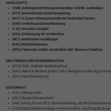
HIGHLIGHTS:
(1M6) Anhängevorrichtung schwenkbar (elektr. auslösbar)
(8T3) Automatische Distanzregelung
(KH7) 3-Zonen Klimaautomatik mit Bedienteil hinten
(QR9) Verkehrszeichenerkennung
(7J2) virtuelles Cockpit
(4A3) Sitzheizung für Vordersitze
(4E7) elektrische Heckklappe
(KA2) Rückfahrkamera
(3PH) Fahrersitz elektr. einstellbar inkl. Memory-Funktion
MULTIMEDIA UND KOMMUNIKATION:
(QV3) DAB - Digitaler Radioempfang
(9WJ) Wired & Wireless Smart Link+ (Navigation über App Conne
(QH1) Sprachsteuerung
SICHERHEIT:
(1X1) Allradantrieb
(UG1) Berganfahrassistent
(4UF) Airbag FS und BFS, ohne Knieairbag, mit BFS-Deaktivierun
(7AS) Diebstahlalarmanlage, Innenraumüber- wachung,Back-up