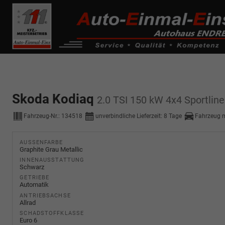
------------ Host Name : selector1._domainkey Points to address or valu
de0k._domainkey.autoeinmaleins.onmicrosoft.com
Skoda Kodiaq
2.0 TSI 150 kW 4x4 Sportline 
Fahrzeug-Nr.:
134518
unverbindliche Lieferzeit:
8 Tage
Fahrzeug 
AUSSENFARBE
Graphite Grau Metallic
INNENAUSSTATTUNG
Schwarz
GETRIEBE
Automatik
ANTRIEBSACHSE
Allrad
SCHADSTOFFKLASSE
Euro 6