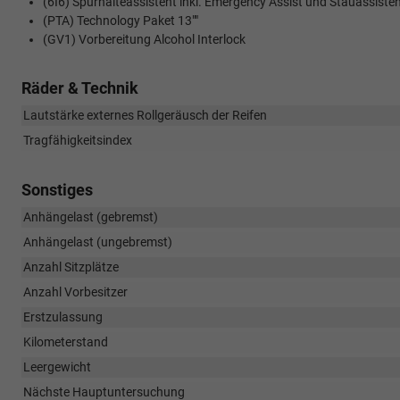
(6I6) Spurhalteassistent inkl. Emergency Assist und Stauassiste
(PTA) Technology Paket 13""
(GV1) Vorbereitung Alcohol Interlock
Räder & Technik
Lautstärke externes Rollgeräusch der Reifen
Tragfähigkeitsindex
Sonstiges
Anhängelast (gebremst)
Anhängelast (ungebremst)
Anzahl Sitzplätze
Anzahl Vorbesitzer
Erstzulassung
Kilometerstand
Leergewicht
Nächste Hauptuntersuchung