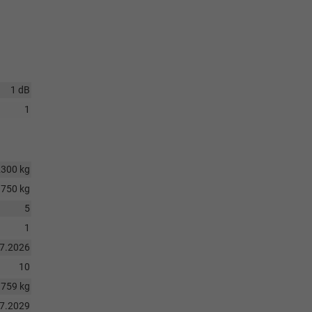
1 dB
1
2300 kg
750 kg
5
1
07.2026
10
1759 kg
07.2029