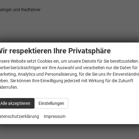
gänger und Radfahrer
ir respektieren Ihre Privatsphäre
nsere Website setzt Cookies ein, um unsere Dienste für Sie bereitzustellen
ierbei berücksichtigen wir Ihre Auswahl und verarbeiten nur die Daten für
arketing, Analytics und Personalisierung, für die Sie uns Ihr Einverständn
eben. Sie können Ihre Einwilligung jederzeit mit Wirkung für die Zukunft
auf Fahrerseite automatisch abblendbar
iderrufen.
n und Beifahrersitz
Alle akzeptieren
Einstellungen
ed"" mit Safesicherung
atenschutzerklärung
Impressum
ng-home Funktion automatisch