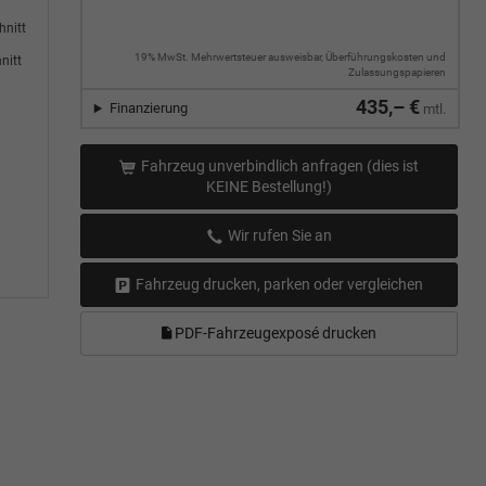
hnitt
19% MwSt. Mehrwertsteuer ausweisbar, Überführungskosten und
nitt
Zulassungspapieren
435,– €
Finanzierung
mtl.
Fahrzeug unverbindlich anfragen (dies ist
KEINE Bestellung!)
Wir rufen Sie an
Fahrzeug drucken, parken oder vergleichen
PDF-Fahrzeugexposé drucken