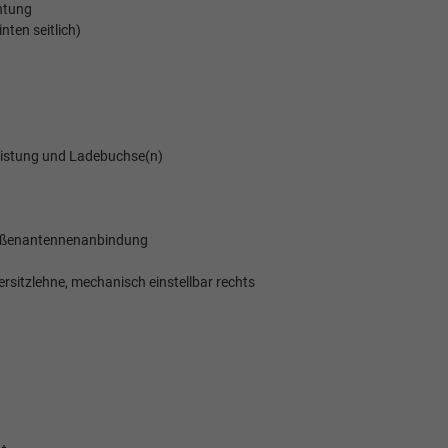
htung
ten seitlich)
eistung und Ladebuchse(n)
 Außenantennenanbindung
ersitzlehne, mechanisch einstellbar rechts