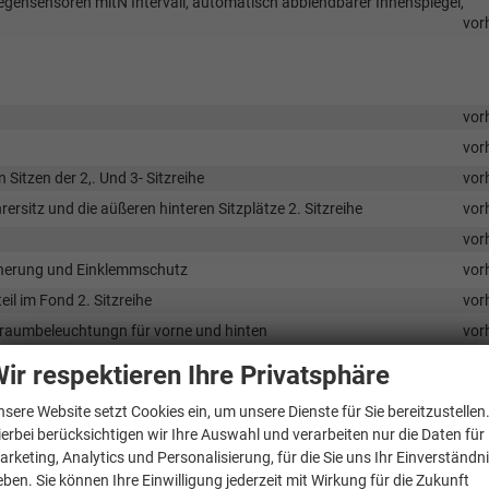
 Regensensoren mitN Intervall, automatisch abblendbarer Innenspiegel,
vor
vor
vor
 Sitzen der 2,. Und 3- Sitzreihe
vor
ersitz und die aüßeren hinteren Sitzplätze 2. Sitzreihe
vor
vor
icherung und Einklemmschutz
vor
il im Fond 2. Sitzreihe
vor
ßraumbeleuchtungn für vorne und hinten
vor
vor
ir respektieren Ihre Privatsphäre
envorfeldbeleuchtung
vor
nsere Website setzt Cookies ein, um unsere Dienste für Sie bereitzustellen
vor
ierbei berücksichtigen wir Ihre Auswahl und verarbeiten nur die Daten für
vor
arketing, Analytics und Personalisierung, für die Sie uns Ihr Einverständn
eben. Sie können Ihre Einwilligung jederzeit mit Wirkung für die Zukunft
vor