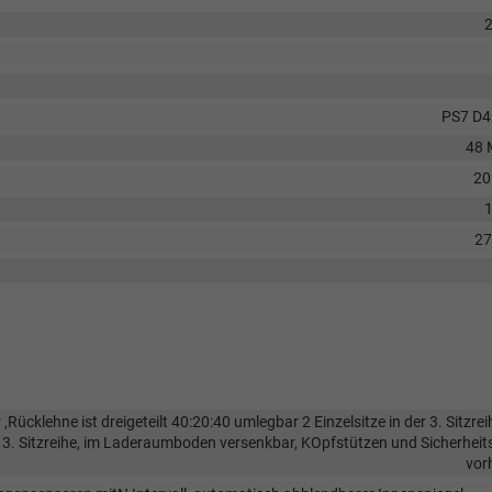
PS7 D
48 
20
2
 ,Rücklehne ist dreigeteilt 40:20:40 umlegbar 2 Einzelsitze in der 3. Sitzrei
der 3. Sitzreihe, im Laderaumboden versenkbar, KOpfstützen und Sicherheit
vor