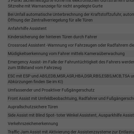
3 Punkt Sicherheitsgurte vorne mit elektronischen Gurtstraffern undn 
Sitzreihe mit Warnanzeige für nicht angelegte Gurte
Bei Unfall automatische Unterbrechnung der Kraftstoffzufuhr, autom
Öffnung der Zentrallverriegelung für alle Türen
Anfahrhilfe Assistent
Kindersicherung der hinteren Türen durch Fahrer
Crossroad Assistent -Warnnung vor Fahrzeugen oder Radfahrern di
Müdigkeitserkennung vom Fahrer mittels Kameraüberwachung
Emergency Assist- im Falle der Fahruntüchtigkeit des Fahrers werde
zum Stillstand vom Fahrzeug
ESC mit ESP und ABS,EDB,MSR,ASR,HBA,DSR,RBS,ESBS,MCB,TSA und 
Abkürzungen finden Sie im KI)
Umfassender und Proaktiver Fußgängerschutz
Front Assist mit Umfeldbeobachtuing, Radfahrer und Fußgängersch
Auprallschutzsichere Türen
Side Assist mit Blind Spot- toter Winkel Assistent, Ausparkhilfe Ass
Verkehrszeichenerkennung
Traffic Jam Assist mit Aktivierung der Assistenzsysteme zur Entla