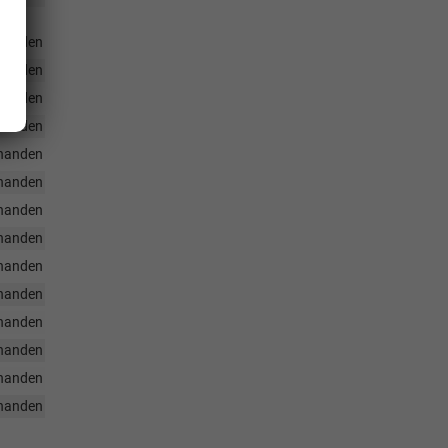
für
handen
handen
handen
handen
handen
handen
handen
handen
handen
handen
handen
handen
handen
handen