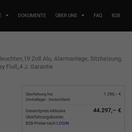
E
DOKUMENTE
ÜBER UNS
FAQ
B2B
e : selector2._domainkey Points to address or value: selector2-aee-
leuchten,19 Zoll Alu, Alarmanlage, Sitzheizung,
 Fiull,,4 J. Garantie
1.290,– €
Überführung frei
Zentrallager - Deutschland
44.297,– €
Gesamtpreis inklusive
Überführungskosten.
B2B-Preise nach
LOGIN