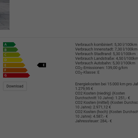
Verbrauch kombiniert:
5,30 l/100km
Verbrauch Innenstadt:
7,30 l/100km
Verbrauch Stadtrand:
5,30 l/100km
Verbrauch Landstraße:
4,50 l/100k
Verbrauch Autobahn:
5,30 l/100km
CO
-Emissionen:
139,00 g/km
2
CO
-Klasse:
E
2
Energiekosten bei 15.000 km pro Jah
Download
1.279,95 €
CO2 Kosten (niedrig)
(Kosten
:
1.251,- €
Durchschnitt 10 Jahre)
CO2 Kosten (mittel)
(Kosten Durchsc
:
2.971,12 €
10 Jahre)
CO2 Kosten (hoch)
(Kosten Durchsch
:
4.587,- €
10 Jahre)
Jahressteuer:
284,- €