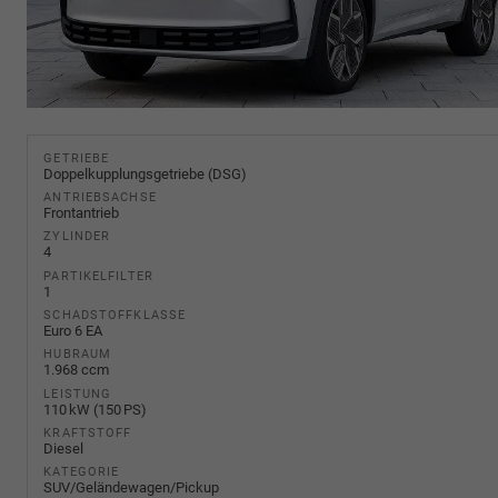
GETRIEBE
Doppelkupplungsgetriebe (DSG)
ANTRIEBSACHSE
Frontantrieb
ZYLINDER
4
PARTIKELFILTER
1
SCHADSTOFFKLASSE
Euro 6 EA
HUBRAUM
1.968 ccm
LEISTUNG
110 kW (150 PS)
KRAFTSTOFF
Diesel
KATEGORIE
SUV/Geländewagen/Pickup