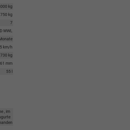
2000 kg
750 kg
7
4D WWL
Monate
5 km/h
1730 kg
761 mm
55 l
he , im
sgurte
handen