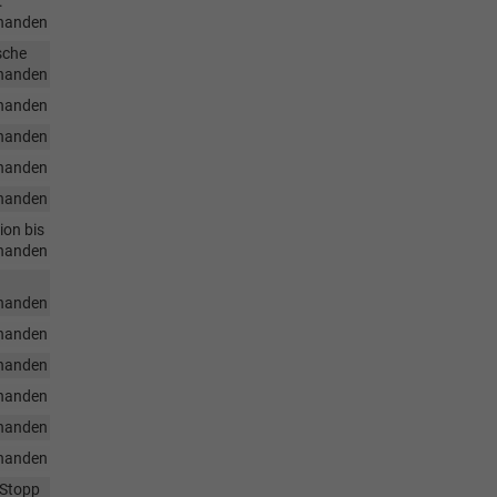
.
handen
sche
handen
handen
handen
handen
handen
ion bis
handen
handen
handen
handen
handen
handen
handen
 Stopp