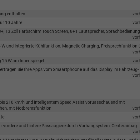
ang enthalten
vor
für 10 Jahre
vor
+, 13 Zoll Farbschirm Touch Screen, 8+1 Lautsprecher, Sprachbedienung
vor
 W und integrierte Kühlfunktion, Magnetic Charging, Freisprechfunktion 
vor
g 15 W am Innenspiegel
vor
übertragen Sie Ihre Apps vom Smaartphoone auf das Display im Fahrzeug-
vor
bis 210 km/h und intelligentem Speed Assist voruasschauend mit
hen, mit Notbremsfunktion
vor
tte
vor
für vordere und hintere Passaagiere durch Vorhangsystem, Centerairbag
vor