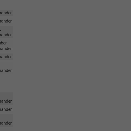
handen
handen
,
handen
über
handen
handen
handen
handen
handen
handen