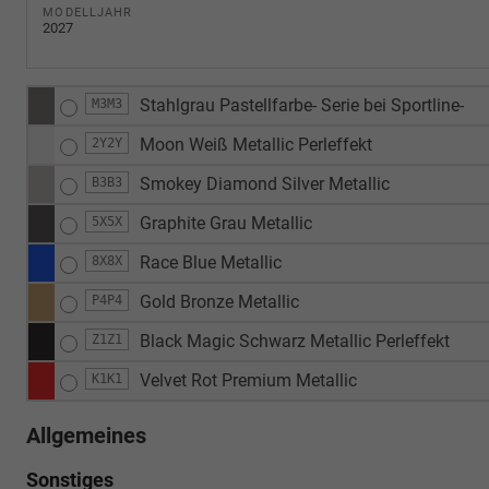
MODELLJAHR
2027
Stahlgrau Pastellfarbe- Serie bei Sportline-
M3M3
Moon Weiß Metallic Perleffekt
2Y2Y
Smokey Diamond Silver Metallic
B3B3
Graphite Grau Metallic
5X5X
Race Blue Metallic
8X8X
Gold Bronze Metallic
P4P4
Black Magic Schwarz Metallic Perleffekt
Z1Z1
Velvet Rot Premium Metallic
K1K1
Allgemeines
Sonstiges