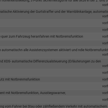
höheneinsteellung, 3 Punkt Sicherheitsgurte für alle Sitze in der 2. und 3
vor
atische Aktivierung der Gurtstraffer und der Warnblinkanlage, automati
vor
vor
vor
e quer zum Fahrzeug heranfahren mit Notbremsfunktion
vor
vor
n automatischn alle Assistenzsystemen aktiviert und ndie Notbremsfunkt
vor
XDS- automatische Differenziualsteuerung (Erläuterungen zu den
vor
vor
utz mit Notbrenmsfunktion
vor
vor
istent mit Notbremsfunktion, Ausstiegswarner,
vor
vor
stung vom Fahrer bei Stau oder zähfließendem Verkehr mit automatischem