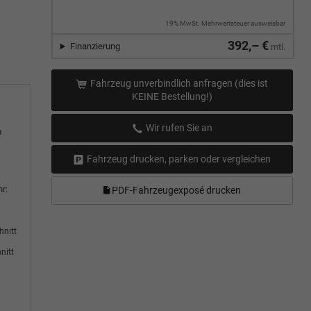
19% MwSt. Mehrwertsteuer ausweisbar
392,– €
Finanzierung
mtl.
Fahrzeug unverbindlich anfragen (dies ist
KEINE Bestellung!)
Wir rufen Sie an
m
Fahrzeug drucken, parken oder vergleichen
r:
PDF-Fahrzeugexposé drucken
hnitt
nitt