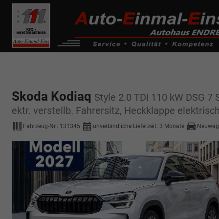
------------ Host Name : selector1._domainkey Points to address or valu
de0k._domainkey.autoeinmaleins.onmicrosoft.com
Skoda Kodiaq
Style 2.0 TDI 110 kW DSG 7 S
ektr. verstellb. Fahrersitz, Heckklappe elektris
Fahrzeug-Nr.:
131345
unverbindliche Lieferzeit:
3 Monate
Neuwag