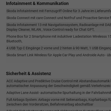
Infotainment & Kommunikation
Skoda Infotaintment mit Fernzugriff Online für 3 Jahre im Lieferumf
Skoda Connect mit care Connect und Notfruf und Proactive Service 
Skoda Infotainment 13 mit Navigationssystem, Radioanlage mit DAB
Display Cleaner, WLAN , Voice Control ready for Chat GPT,
Phone Box für 2 Smartphone mit induktiver Ladestation Wirelesss 15
Bluetooth,
4 USB Typ C Eingänge 2 vorne und 2 hinten à 90 Watt, 1 USB Eingan
Skoda Smart Link Wireless für Apple Car Play und Androide Auto - 
Sicherheit & Assistenz
ACC Adaptive und Prediktive Cruise Control mit Abstandsautomatik 
automatischer Anpassung der Geschwindigkeit gemäß Verkehrszeic
Adaptive Lane Assist- automatische Spurhaltung in der Fahrbahnmi
Full Airbags System: Airbags vorne mit Seitenairbags, Kopfairbags 
zwischwn den Vordersitzen, Beifahrerairbag abschaltbar