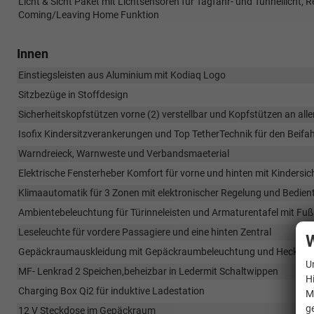
Licht & Sicht Paket mit Lichtsensoren für Tagfahr- und Tunnellicht,
Coming/Leaving Home Funktion
Innen
Einstiegsleisten aus Aluminium mit Kodiaq Logo
Sitzbezüge in Stoffdesign
Sicherheitskopfstützen vorne (2) verstellbar und Kopfstützen an allen
Isofix Kindersitzverankerungen und Top TetherTechnik für den Beifahr
Warndreieck, Warnweste und Verbandsmaeterial
Elektrische Fensterheber Komfort für vorne und hinten mit Kinders
Klimaautomatik für 3 Zonen mit elektronischer Regelung und Bediente
Ambientebeleuchtung für Türinneleisten und Armaturentafel mit Fu
Leseleuchte für vordere Passagiere und eine hinten Zentral
W
Gepäckraumauskleidung mit Gepäckraumbeleuchtung und Heckklpp
U
MF- Lenkrad 2 Speichen,beheizbar in Ledermit Schaltwippen
H
Charging Box Qi2 für induktive Ladestation
M
g
12 V Steckdose im Gepäckraum