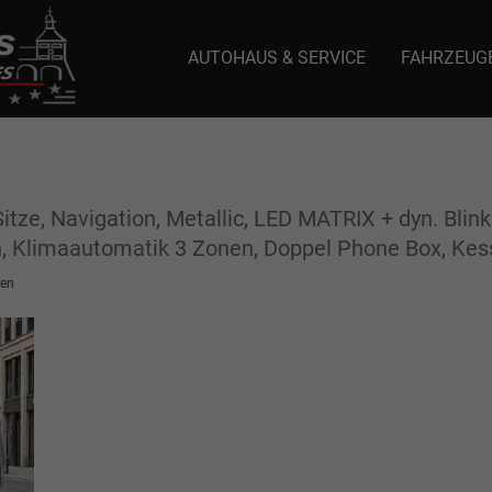
AUTOHAUS & SERVICE
FAHRZEUG
e: selector1-aee-de0k._domainkey.autoeinmaleins.onmicrosoft.com Host Nam
itze, Navigation, Metallic, LED MATRIX + dyn. Blink
ch, Klimaautomatik 3 Zonen, Doppel Phone Box, Kessy
en