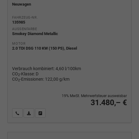
Neuwagen
FAHRZEUG-NR.
135985
AUSSENFARBE
Smokey Diamond Metallic
MOTOR
2.0 TDI DSG 110 KW (150 PS), Diesel
Verbrauch kombiniert:
4,60 l/100km
CO
-Klasse:
D
2
CO
-Emissionen:
122,00 g/km
2
19% MwSt. Mehrwertsteuer ausweisbar
31.480,– €
Wir rufen Sie an
PDF-Fahrzeugexposé drucken
Fahrzeug drucken, parken oder vergleichen