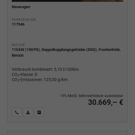
Neuwagen
FAHRZEUG-NR.
117946
MOTOR
110 kW (150 PS), Doppelkupplungsgetriebe (DSG), Frontantrieb,
Benzin
Verbrauch kombiniert:
5,10 l/100km
CO
-Klasse:
D
2
CO
-Emissionen:
125,00 g/km
2
19% MwSt. Mehrwertsteuer ausweisbar
30.669,– €
Wir rufen Sie an
PDF-Fahrzeugexposé drucken
Fahrzeug drucken, parken oder vergleichen