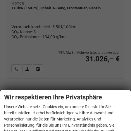
MOTOR
110 kW (150 PS), Schalt. 6-Gang, Frontantrieb, Benzin
Verbrauch kombiniert:
5,50 l/100km
CO
-Klasse:
D
2
CO
-Emissionen:
134,00 g/km
2
19% MwSt. Mehrwertsteuer ausweisbar
31.026,– €
Wir rufen Sie an
PDF-Fahrzeugexposé drucken
Fahrzeug drucken, parken oder vergleichen
Skoda
Wir respektieren Ihre Privatsphäre
Octavia Combi
Selection 2,0 TDI 150 PS DSG-4 Jahre Garantie-PDC vorne und hinten-Sitzheizung-Smart Link
Unsere Website setzt Cookies ein, um unsere Dienste für Sie
bereitzustellen. Hierbei berücksichtigen wir Ihre Auswahl und
verarbeiten nur die Daten für Marketing, Analytics und
Personalisierung, für die Sie uns Ihr Einverständnis geben. Sie