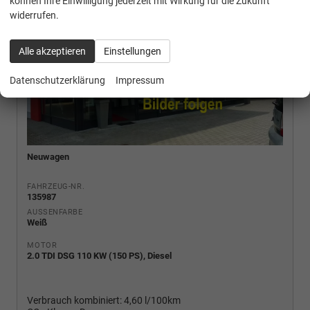
können Ihre Einwilligung jederzeit mit Wirkung für die Zukunft
widerrufen.
Alle akzeptieren
Einstellungen
Datenschutzerklärung
Impressum
Neuwagen
FAHRZEUG-NR.
135987
AUSSENFARBE
Weiß
MOTOR
2.0 TDI DSG 110 KW (150 PS), Diesel
Verbrauch kombiniert:
4,60 l/100km