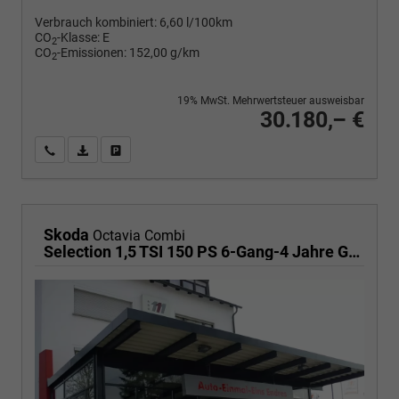
Verbrauch kombiniert:
6,60 l/100km
CO
-Klasse:
E
2
CO
-Emissionen:
152,00 g/km
2
19% MwSt. Mehrwertsteuer ausweisbar
30.180,– €
Wir rufen Sie an
PDF-Fahrzeugexposé drucken
Fahrzeug drucken, parken oder vergleichen
Skoda
Octavia Combi
Selection 1,5 TSI 150 PS 6-Gang-4 Jahre Garantie-Anhängerkupplung schwenkbar-PDC vorne und hinten-Sitzheizung-Smart Link