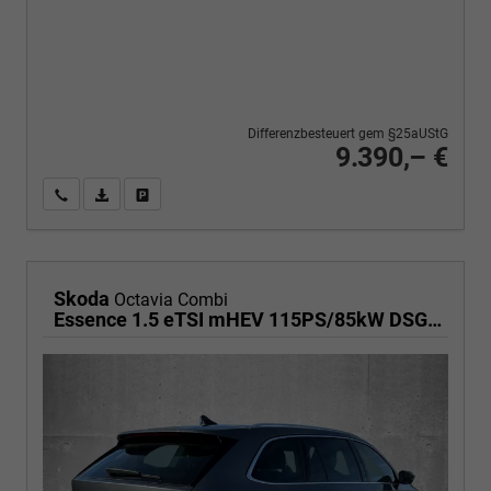
Differenzbesteuert gem §25aUStG
9.390,– €
Wir rufen Sie an
PDF-Fahrzeugexposé drucken
Fahrzeug drucken, parken oder vergleichen
Skoda
Octavia Combi
Essence 1.5 eTSI mHEV 115PS/85kW DSG7 2026