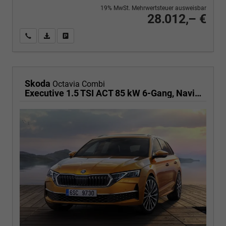
19% MwSt. Mehrwertsteuer ausweisbar
28.012,– €
Wir rufen Sie an
PDF-Fahrzeugexposé drucken
Fahrzeug drucken, parken oder vergleichen
Skoda
Octavia Combi
Executive 1.5 TSI ACT 85 kW 6-Gang, Navigationssystem, 17 Zoll Alufelgen, ACC, PDC, Klimaautomatik, Phone Box, Reserverad, Full LED, 4 Jahre Garantie,