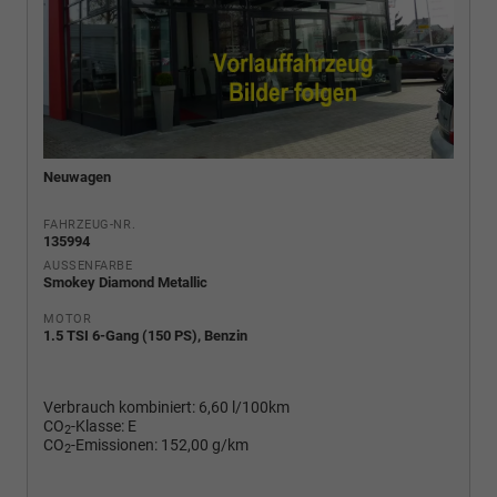
Neuwagen
FAHRZEUG-NR.
135994
AUSSENFARBE
Smokey Diamond Metallic
MOTOR
1.5 TSI 6-Gang (150 PS), Benzin
Verbrauch kombiniert:
6,60 l/100km
CO
-Klasse:
E
2
CO
-Emissionen:
152,00 g/km
2