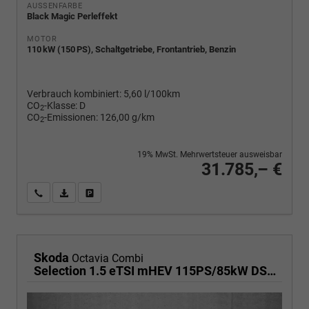
AUSSENFARBE
Black Magic Perleffekt
MOTOR
110 kW (150 PS), Schaltgetriebe, Frontantrieb, Benzin
Verbrauch kombiniert:
5,60 l/100km
CO
-Klasse:
D
2
CO
-Emissionen:
126,00 g/km
2
19% MwSt. Mehrwertsteuer ausweisbar
31.785,– €
Wir rufen Sie an
PDF-Fahrzeugexposé drucken
Fahrzeug drucken, parken oder vergleichen
Skoda
Octavia Combi
Selection 1.5 eTSI mHEV 115PS/85kW DSG7 2026