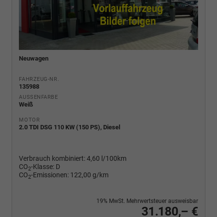
Neuwagen
FAHRZEUG-NR.
135988
AUSSENFARBE
Weiß
MOTOR
2.0 TDI DSG 110 KW (150 PS), Diesel
Verbrauch kombiniert:
4,60 l/100km
CO
-Klasse:
D
2
CO
-Emissionen:
122,00 g/km
2
19% MwSt. Mehrwertsteuer ausweisbar
31.180,– €