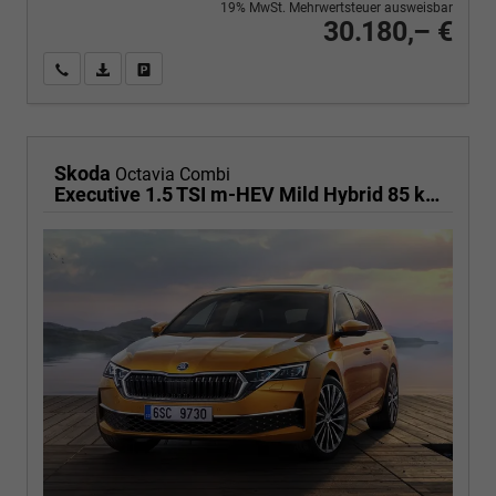
19% MwSt. Mehrwertsteuer ausweisbar
30.180,– €
Wir rufen Sie an
PDF-Fahrzeugexposé drucken
Fahrzeug drucken, parken oder vergleichen
Skoda
Octavia Combi
Executive 1.5 TSI m-HEV Mild Hybrid 85 kW DSG,Navigationssystem, 17 Zoll Alufelgen, ACC, PDC, Klimaautomatik, Phone Box, Reserverad, Full LED, 4 Jahre Garantie