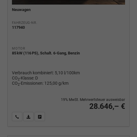
Neuwagen
FAHRZEUG-NR.
117940
MOTOR
85 kW (116 PS), Schalt. 6-Gang, Benzin
Verbrauch kombiniert:
5,10 l/100km
CO
-Klasse:
D
2
CO
-Emissionen:
125,00 g/km
2
19% MwSt. Mehrwertsteuer ausweisbar
28.646,– €
Wir rufen Sie an
PDF-Fahrzeugexposé drucken
Fahrzeug drucken, parken oder vergleichen