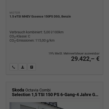
MOTOR
1.5 eTSI MHEV Essence 150PS DSG, Benzin
Verbrauch kombiniert:
5,00 l/100km
CO
-Klasse:
C
2
CO
-Emissionen:
115,00 g/km
2
19% MwSt. Mehrwertsteuer ausweisbar
29.422,– €
Wir rufen Sie an
PDF-Fahrzeugexposé drucken
Fahrzeug drucken, parken oder vergleichen
Skoda
Octavia Combi
Selection 1,5 TSI 150 PS 6-Gang-4 Jahre Garantie-Anhängerkupplung schwenkbar-PDC vorne und hinten-Sitzheizung-Smart Link