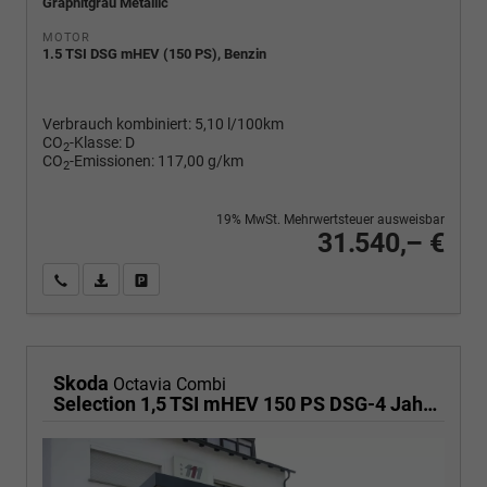
Graphitgrau Metallic
MOTOR
1.5 TSI DSG mHEV (150 PS), Benzin
Verbrauch kombiniert:
5,10 l/100km
CO
-Klasse:
D
2
CO
-Emissionen:
117,00 g/km
2
19% MwSt. Mehrwertsteuer ausweisbar
31.540,– €
Wir rufen Sie an
PDF-Fahrzeugexposé drucken
Fahrzeug drucken, parken oder vergleichen
Skoda
Octavia Combi
Selection 1,5 TSI mHEV 150 PS DSG-4 Jahre Garantie-Anhängerkupplung schwenkbar-PDC vorne und hinten-Sitzheizung-Smart Link