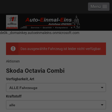
Menü
------------ Host Name : selector1._domainkey Points to address or value:
selector1-aee-de0k._domainkey.autoeinmaleins.onmicrosoft.com Host
Name : selector2._domainkey Points to address or value: selector2-aee-
de0k._domainkey.autoeinmaleins.onmicrosoft.com
Das ausgewählte Fahrzeug ist leider nicht verfügbar.
Aktionen
Skoda Octavia Combi
Verfügbarkeit, Art
Kraftstoff