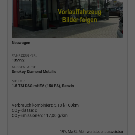
Neuwagen
FAHRZEUG-NR.
135992
AUSSENFARBE
Smokey Diamond Metallic
MOTOR
1.5 TSI DSG mHEV (150 PS), Benzin
Verbrauch kombiniert:
5,10 l/100km
CO
-Klasse:
D
2
CO
-Emissionen:
117,00 g/km
2
19% MwSt. Mehrwertsteuer ausweisbar