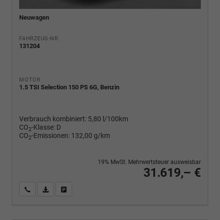
Neuwagen
FAHRZEUG-NR.
131204
MOTOR
1.5 TSI Selection 150 PS 6G, Benzin
Verbrauch kombiniert:
5,80 l/100km
CO
-Klasse:
D
2
CO
-Emissionen:
132,00 g/km
2
19% MwSt. Mehrwertsteuer ausweisbar
31.619,– €
Wir rufen Sie an
PDF-Fahrzeugexposé drucken
Fahrzeug drucken, parken oder vergleichen