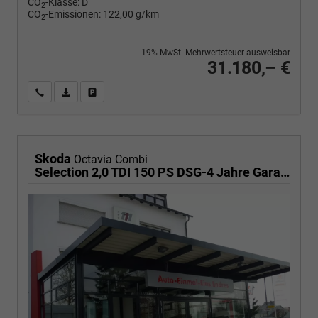
CO
-Klasse:
D
2
CO
-Emissionen:
122,00 g/km
2
19% MwSt. Mehrwertsteuer ausweisbar
31.180,– €
Wir rufen Sie an
PDF-Fahrzeugexposé drucken
Fahrzeug drucken, parken oder vergleichen
Skoda
Octavia Combi
Selection 2,0 TDI 150 PS DSG-4 Jahre Garantie-PDC vorne und hinten-Sitzheizung-Smart Link