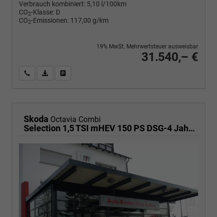
Verbrauch kombiniert:
5,10 l/100km
CO
-Klasse:
D
2
CO
-Emissionen:
117,00 g/km
2
19% MwSt. Mehrwertsteuer ausweisbar
31.540,– €
Wir rufen Sie an
PDF-Fahrzeugexposé drucken
Fahrzeug drucken, parken oder vergleichen
Skoda
Octavia Combi
Selection 1,5 TSI mHEV 150 PS DSG-4 Jahre Garantie-Anhängerkupplung schwenkbar-PDC vorne und hinten-Sitzheizung-Smart Link