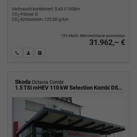
Verbrauch kombiniert:
5,40 l/100km
CO
-Klasse:
D
2
CO
-Emissionen:
123,00 g/km
2
19% MwSt. Mehrwertsteuer ausweisbar
31.962,– €
Wir rufen Sie an
PDF-Fahrzeugexposé drucken
Fahrzeug drucken, parken oder vergleichen
Skoda
Octavia Combi
1.5 TSI mHEV 110 kW Selection Kombi DSG AHK ACC Kamera Sunset