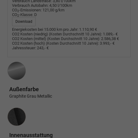
Verbrauch Landstraße:
3,80 l/100km
Verbrauch Autobahn:
4,50 l/100km
CO
-Emissionen:
121,00 g/km
2
CO
-Klasse:
D
2
Download
Energiekosten bei 15.000 km pro Jahr:
1.110,90 €
CO2 Kosten (niedrig)
:
1.089,- €
(Kosten Durchschnitt 10 Jahre)
CO2 Kosten (mittel)
:
2.586,38 €
(Kosten Durchschnitt 10 Jahre)
CO2 Kosten (hoch)
:
3.993,- €
(Kosten Durchschnitt 10 Jahre)
Jahressteuer:
243,- €
Außenfarbe
Graphite Grau Metallic
Innenausstattung
Innenausstattung