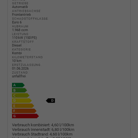
GETRIEBE
Automatik
ANTRIEBSACHSE
Frontantrieb
SCHADSTOFFKLASSE
Euro 6
HUBRAUM
1.968 ccm
LEISTUNG
110 kW (150 PS)
KRAFTSTOFF
Diesel
KATEGORIE
Kombi
KILOMETERSTAND
10 km
ERSTZULASSUNG
01.06.2026
ZUSTAND
unfallfrei
Verbrauch kombiniert:
4,60 l/100km
Verbrauch Innenstadt:
6,80 l/100km
Verbrauch Stadtrand:
4,60 l/100km