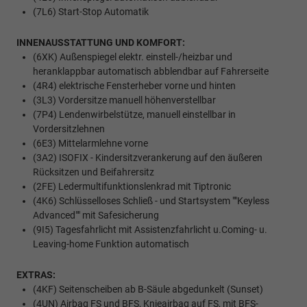
(7L6) Start-Stop Automatik
INNENAUSSTATTUNG UND KOMFORT:
(6XK) Außenspiegel elektr. einstell-/heizbar und
heranklappbar automatisch abblendbar auf Fahrerseite
(4R4) elektrische Fensterheber vorne und hinten
(3L3) Vordersitze manuell höhenverstellbar
(7P4) Lendenwirbelstütze, manuell einstellbar in
Vordersitzlehnen
(6E3) Mittelarmlehne vorne
(3A2) ISOFIX - Kindersitzverankerung auf den äußeren
Rücksitzen und Beifahrersitz
(2FE) Ledermultifunktionslenkrad mit Tiptronic
(4K6) Schlüsselloses Schließ - und Startsystem ""Keyless
Advanced"" mit Safesicherung
(9I5) Tagesfahrlicht mit Assistenzfahrlicht u.Coming- u.
Leaving-home Funktion automatisch
EXTRAS:
(4KF) Seitenscheiben ab B-Säule abgedunkelt (Sunset)
(4UN) Airbag FS und BFS, Knieairbag auf FS, mit BFS-