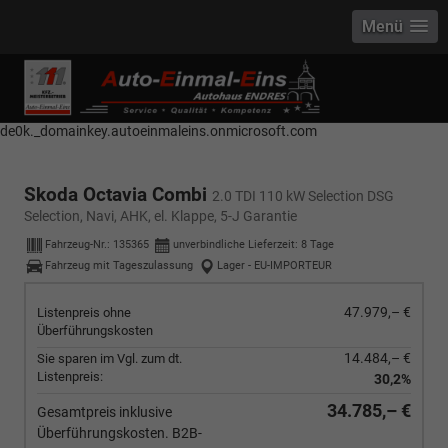
Menü
------------ Host Name : selector1._domainkey Points to address or value:
selector1-aee-de0k._domainkey.autoeinmaleins.onmicrosoft.com Host
Name : selector2._domainkey Points to address or value: selector2-aee-
de0k._domainkey.autoeinmaleins.onmicrosoft.com
Skoda Octavia Combi
2.0 TDI 110 kW Selection DSG
Selection, Navi, AHK, el. Klappe, 5-J Garantie
Fahrzeug-Nr.:
135365
unverbindliche Lieferzeit:
8 Tage
Fahrzeug mit Tageszulassung
Lager - EU-IMPORTEUR
47.979,– €
Listenpreis ohne
Überführungskosten
14.484,– €
Sie sparen im Vgl. zum dt.
Listenpreis:
30,2%
34.785,– €
Gesamtpreis inklusive
Überführungskosten. B2B-