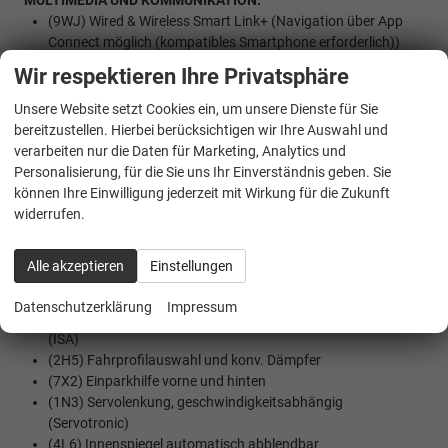
MULTIMEDIA UND KOMMUNIKATION:
(9WJ) Wired & Wireless Smart Link+ (Navigation über App
Connect möglich (kompatibles Smartphone erforderlich))
(QV3) DAB - Digitaler Radioempfang
Wir respektieren Ihre Privatsphäre
(QH1) Sprachsteuerung
Unsere Website setzt Cookies ein, um unsere Dienste für Sie
SICHERHEIT:
bereitzustellen. Hierbei berücksichtigen wir Ihre Auswahl und
(8J3) ""FRONT ASSIST"" - mit Warnen und Bremsen auf
verarbeiten nur die Daten für Marketing, Analytics und
Fahrzeuge, Fu~g{nger und Radfahrer
Personalisierung, für die Sie uns Ihr Einverständnis geben. Sie
(EM2) Ablenkungs- und Müdigkeitserkennung
können Ihre Einwilligung jederzeit mit Wirkung für die Zukunft
(UG1) Berganfahrassistent
widerrufen.
(6I6) Spurhalteassistent inkl. Emergency Assist und
Stauassistent
Alle akzeptieren
Einstellungen
(4G3) Mit Ausweichunterstützung mit Abbiegeassistent
(NZ4) Notrufsystem - privat eCall
Datenschutzerklärung
Impressum
(LT2) Mit Speedlimiter (LIM), mit Intelligent Speed Assist
(ISA)
(2H5) Fahrprofilauswahl und konv. Dämpfer
(7X2) Einparkhilfe vorne und hinten
(1N3) Servolenkung, geschwindigkeitsabhängig
(Servotronic)
(4L6) Innenspiegel automatisch abblendbar