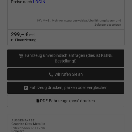
Preise nach
LOGIN
19% MwSt. Mehrwertsteuer ausweisbar, Überführungskosten und
Zulassungspapieren
299,– €
mtl.
Finanzierung
Fahrzeug unverbindlich anfragen (dies ist KEINE
Bestellung!)
Wir rufen Sie an
Fahrzeug drucken, parken oder vergleichen
PDF-Fahrzeugexposé drucken
AUSSENFARBE
Graphite Grau Metallic
INNENAUSSTATTUNG
Schwarz