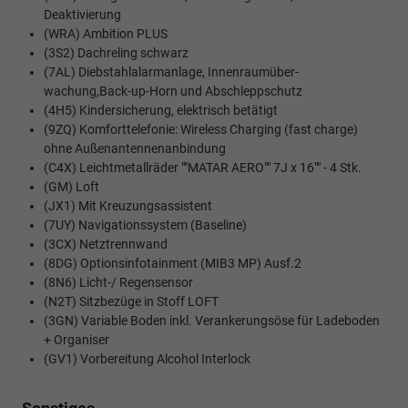
Deaktivierung
(WRA) Ambition PLUS
(3S2) Dachreling schwarz
(7AL) Diebstahlalarmanlage, Innenraumüber-
wachung,Back-up-Horn und Abschleppschutz
(4H5) Kindersicherung, elektrisch betätigt
(9ZQ) Komforttelefonie: Wireless Charging (fast charge)
ohne Außenantennenanbindung
(C4X) Leichtmetallräder ""MATAR AERO"" 7J x 16"" - 4 Stk.
(GM) Loft
(JX1) Mit Kreuzungsassistent
(7UY) Navigationssystem (Baseline)
(3CX) Netztrennwand
(8DG) Optionsinfotainment (MIB3 MP) Ausf.2
(8N6) Licht-/ Regensensor
(N2T) Sitzbezüge in Stoff LOFT
(3GN) Variable Boden inkl. Verankerungsöse für Ladeboden
+ Organiser
(GV1) Vorbereitung Alcohol Interlock