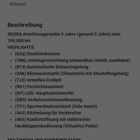
Schwarz
Beschreibung
SKODA Anschlussgarantie 3 Jahre (gesamt 5 Jahre) max.
100.000 km
HIGHLIGHTS:
(KA2) Rückfahrkamera
(1M6) Anhängevorrichtung schwenkbar (elektr. auslösbar)
(8T3) Automatische Distanzregelung
(9AK) Klimaautomatik (Climatronic mit Stauluftregelung)
(7J2) virtuelles Cockpit
(8G1) Fernlichtassistent
(8IT) LED- Hauptscheinwerfer
(QR9) Verkehrszeichenerkennung
(7Y1) Spurwechselassistent (Side Assist)
(4A3) Sitzheizung für Vordersitze
(4E6) Komfortöffnung mit elektrischer
Heckklappenbedienung (Virtuelles Pedal)