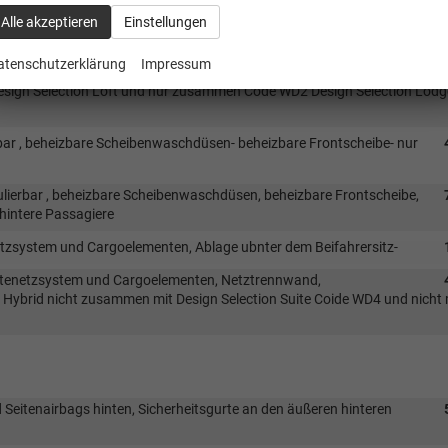
nt Side Assist mit Blind Spot _toter Winkel Assistent- und Ausparkhilfe
Alle akzeptieren
Einstellungen
rbeifahrenden Fahrzeugen und Fußgängern, Skoda Infotainment 13 mit
GTP, Skoda Connect, Notruffunktiopn, Pro Aktive Service für 10 Jahre u
atenschutzerklärung
Impressum
esign Selection Loft und Code PWC elektrisch einstellbare Sitze und Cod
esign Selection Loft und nur zusammen Code WD2 Design Selection Lodg
erbar , beheizbare Scheibenwaschdüsen- beheizbare Frontscheibe- nur
ulierbar , beheizbare Scheibenwaschdüsen, beheizbare Frontscheibe,
 hintere Passagiere
zsystem und Cargoelementen, Ablage ubnter dem Beifahrersitz-
tenetzsystem und Cargoelementen, Netztrennwand,
d Hybrid nicht zusammen mit Design Selection Suite Coide WD4 und nicht 
Seitenairbags hinten, Sicherheitsgurte an den äußeren hinteren