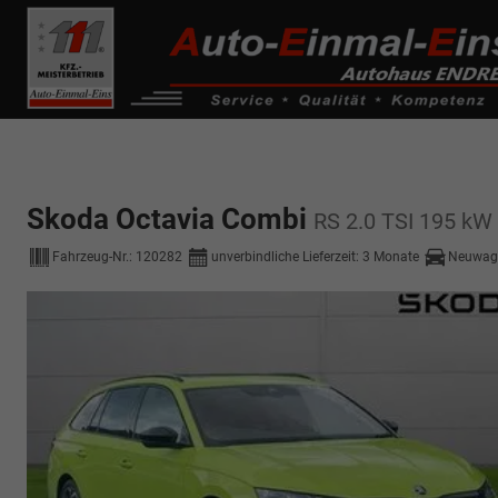
------------ Host Name : selector1._domainkey Points to address or valu
de0k._domainkey.autoeinmaleins.onmicrosoft.com
Skoda Octavia Combi
RS 2.0 TSI 195 kW
Fahrzeug-Nr.:
120282
unverbindliche Lieferzeit:
3 Monate
Neuwag