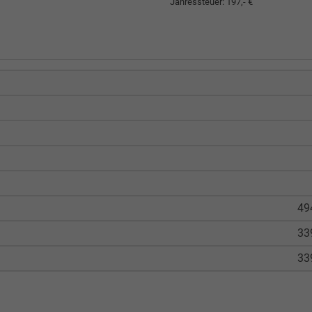
Jahressteuer:
197,- €
49
33
33