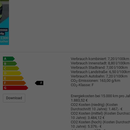
Verbrauch kombiniert:
7,20 l/100km
Verbrauch Innenstadt:
8,80 l/100km
Verbrauch Stadtrand:
7,00 l/100km
Verbrauch Landstraße:
6,50 l/100k
Verbrauch Autobahn:
7,20 l/100km
CO
-Emissionen:
163,00 g/km
2
CO
-Klasse:
F
2
Energiekosten bei 15.000 km pro Jah
Download
1.883,52 €
CO2 Kosten (niedrig)
(Kosten
:
1.467,- €
Durchschnitt 10 Jahre)
CO2 Kosten (mittel)
(Kosten Durchsc
:
3.484,12 €
10 Jahre)
CO2 Kosten (hoch)
(Kosten Durchsch
:
5.379,- €
10 Jahre)