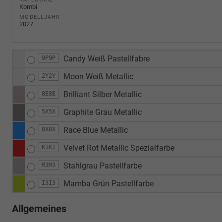
Kombi
MODELLJAHR
2027
Candy Weiß Pastellfabre
9P9P
Moon Weiß Metallic
2Y2Y
Brilliant Silber Metallic
8E8E
Graphite Grau Metallic
5X5X
Race Blue Metallic
8X8X
Velvet Rot Metallic Spezialfarbe
K1K1
Stahlgrau Pastellfarbe
M3M3
Mamba Grün Pastellfarbe
I3I3
Allgemeines