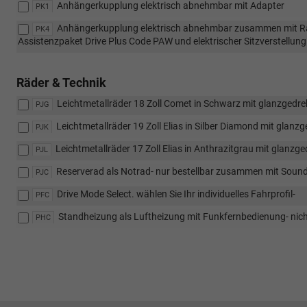
Anhängerkupplung elektrisch abnehmbar mit Adapter
PK1
Anhängerkupplung elektrisch abnehmbar zusammen mit Ra
PK4
Assistenzpaket Drive Plus Code PAW und elektrischer Sitzverstell
Räder & Technik
Leichtmetallräder 18 Zoll Comet in Schwarz mit glanzgedre
PJG
Leichtmetallräder 19 Zoll Elias in Silber Diamond mit glanz
PJK
Leichtmetallräder 17 Zoll Elias in Anthrazitgrau mit glanzg
PJL
Reserverad als Notrad- nur bestellbar zusammen mit Soun
PJC
Drive Mode Select. wählen Sie Ihr individuelles Fahrprofil-
PFC
Standheizung als Luftheizung mit Funkfernbedienung- nic
PHC