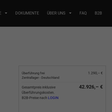
E
DOKUMENTE
ÜBER UNS
FAQ
B2B
e : selector2._domainkey Points to address or value: selector2-aee-
1.290,– €
Überführung frei
Zentrallager - Deutschland
42.926,– €
Gesamtpreis inklusive
Überführungskosten.
B2B-Preise nach
LOGIN