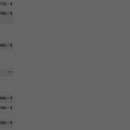
173,– €
708,– €
583,– €
---
446,– €
160,– €
200,– €