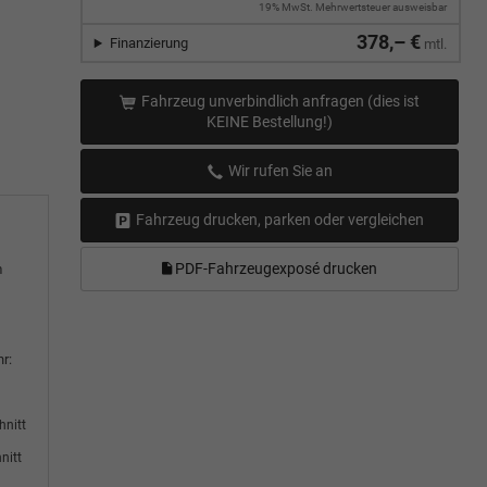
19% MwSt. Mehrwertsteuer ausweisbar
378,– €
Finanzierung
mtl.
Fahrzeug unverbindlich anfragen (dies ist
KEINE Bestellung!)
Wir rufen Sie an
Fahrzeug drucken, parken oder vergleichen
PDF-Fahrzeugexposé drucken
m
r:
hnitt
nitt