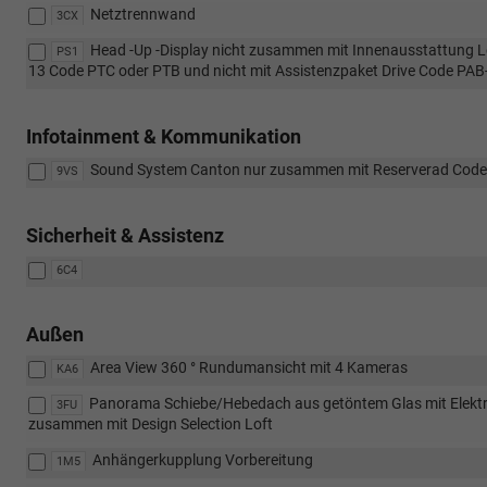
Netztrennwand
3CX
Head -Up -Display nicht zusammen mit Innenausstattung 
PS1
13 Code PTC oder PTB und nicht mit Assistenzpaket Drive Code PA
Infotainment & Kommunikation
Sound System Canton nur zusammen mit Reserverad Code PJ
9VS
Sicherheit & Assistenz
6C4
Außen
Area View 360 ° Rundumansicht mit 4 Kameras
KA6
Panorama Schiebe/Hebedach aus getöntem Glas mit Elektri
3FU
zusammen mit Design Selection Loft
Anhängerkupplung Vorbereitung
1M5