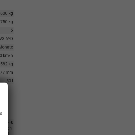
1600 kg
750 kg
5
V3 6YD
Monate
0 km/h
1582 kg
677 mm
50 l
.
is
357,– €
RS auch
m mit