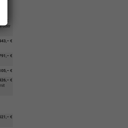
nd
e 6XK
e oder
443,– €
791,– €
105,– €
426,– €
mit
521,– €