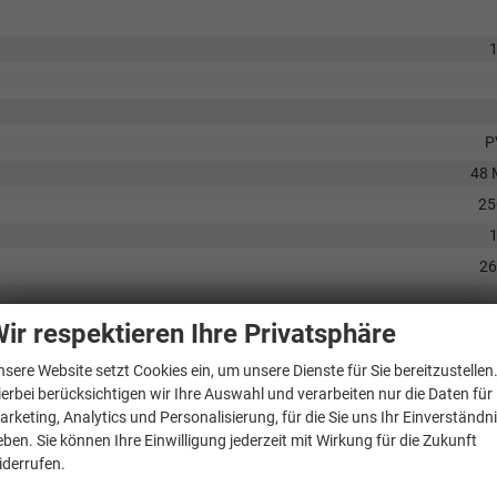
P
48 
25
2
ir respektieren Ihre Privatsphäre
nsere Website setzt Cookies ein, um unsere Dienste für Sie bereitzustellen
ierbei berücksichtigen wir Ihre Auswahl und verarbeiten nur die Daten für
arketing, Analytics und Personalisierung, für die Sie uns Ihr Einverständn
eben. Sie können Ihre Einwilligung jederzeit mit Wirkung für die Zukunft
it automatischer Distanzhaltung bis 210 km/h, Lane Assist 2.0
iderrufen.
fe vorne und hinten mit und Notbremsfunktion- bei Style,Sportlöine und 
er, Virtual Cockpit mit Farbdisplay 10.2 Zoll, Intellifgent Parking Syste