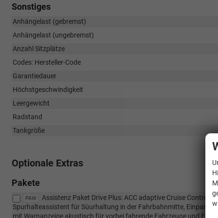
Sonstiges
Anhängelast (gebremst)
Anhängelast (ungebremst)
Anzahl Sitzplätze
Codes: Hersteller-Code
Garantiedauer
Höchstgeschwindigkeit
Leergewicht
Radstand
Tankgröße
W
Optionale Extras
U
H
Pakete
M
g
Assistenz Paket Drive Plus: ACC adaptive Cruise Control m
PAW
w
Spurhalteassistent für Süurhaltung in der Fahrbahnmitte, Einparkhil
mit Warnanzeige akustisch für vorbei fahrende Fahrzeuge und Fußgäng