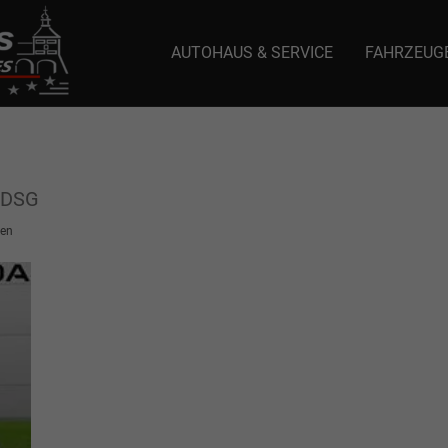
AUTOHAUS & SERVICE
FAHRZEUG
e: selector1-aee-de0k._domainkey.autoeinmaleins.onmicrosoft.com Host Nam
 DSG
en