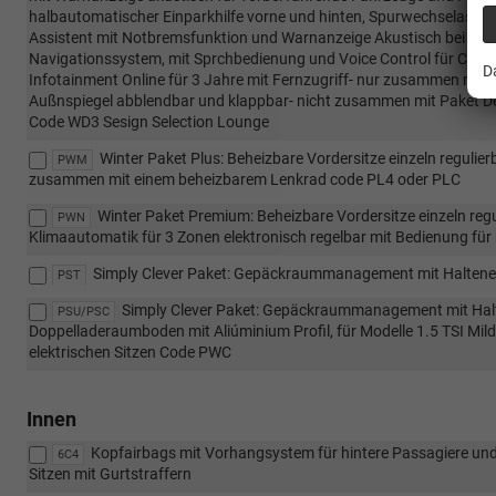
halbautomatischer Einparkhilfe vorne und hinten, Spurwechselassiste
Assistent mit Notbremsfunktion und Warnanzeige Akustisch bei vo
Navigationssystem, mit Sprchbedienung und Voice Control für Chap 
D
Infotainment Online für 3 Jahre mit Fernzugriff- nur zusammen mit D
Außnspiegel abblendbar und klappbar- nicht zusammen mit Paket D
Code WD3 Sesign Selection Lounge
Winter Paket Plus: Beheizbare Vordersitze einzeln reguli
PWM
zusammen mit einem beheizbarem Lenkrad code PL4 oder PLC
Winter Paket Premium: Beheizbare Vordersitze einzeln reg
PWN
Klimaautomatik für 3 Zonen elektronisch regelbar mit Bedienung für
Simply Clever Paket: Gepäckraummanagement mit Haltenet
PST
Simply Clever Paket: Gepäckraummanagement mit Hal
PSU/PSC
Doppelladeraumboden mit Aliúminium Profil, für Modelle 1.5 TSI Mil
elektrischen Sitzen Code PWC
Innen
Kopfairbags mit Vorhangsystem für hintere Passagiere und 
6C4
Sitzen mit Gurtstraffern