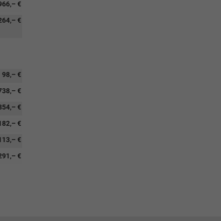
966,– €
264,– €
98,– €
738,– €
854,– €
182,– €
113,– €
291,– €