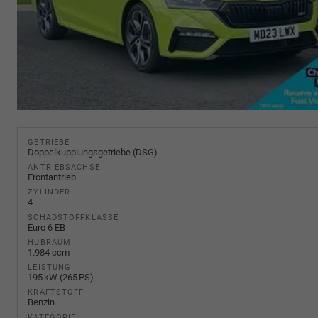
GETRIEBE
Doppelkupplungsgetriebe (DSG)
ANTRIEBSACHSE
Frontantrieb
ZYLINDER
4
SCHADSTOFFKLASSE
Euro 6 EB
HUBRAUM
1.984 ccm
LEISTUNG
195 kW (265 PS)
KRAFTSTOFF
Benzin
KATEGORIE