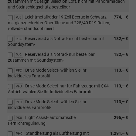
zusammen mit Design Selection Loft, nicht mit Panoramadach
und Steinschlagschutz bestellbar-
Leichtmetallräder 19 Zoll Becrux in Schwarz
774,– €
PJ8
mit glanzgedrehter Oberfläche und 225/40 R19 Reifen,
rollwiderstandsoptimiert
Reserverad als Notrad- nicht bestellbar mit
182,– €
PJA
Soundsystem-
Reserverad als Notrad- nur bestellbar
182,– €
PJC
zusammen mit Soundsystem-
Drive Mode Select- wählen Sie Ihr
113,– €
PFC
individuelles Fahrprofil
Drive Mode Select-nur für Fahrzeuge mit $X4
113,– €
PFB
Antrieb-wählen Sie Ihr Individuelles Fahrprofil
Drive Mode Select. wählen Sie Ihr
113,– €
PFC
individuelles Fahrprofil-
Light Assist- automatische
296,– €
PK8
Fernlichtregulierung
Standheizung als Luftheizung mit
1.291,– €
PHC