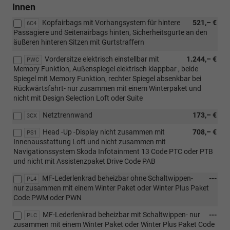
Innen
Kopfairbags mit Vorhangsystem für hintere
521,– €
6C4
Passagiere und Seitenairbags hinten, Sicherheitsgurte an den
äußeren hinteren Sitzen mit Gurtstraffern
Vordersitze elektrisch einstellbar mit
1.244,– €
PWC
Memory Funktion, Außenspiegel elektrisch klappbar , beide
Spiegel mit Memory Funktion, rechter Spiegel absenkbar bei
Rückwärtsfahrt- nur zusammen mit einem Winterpaket und
nicht mit Design Selection Loft oder Suite
Netztrennwand
173,– €
3CX
Head -Up -Display nicht zusammen mit
708,– €
PS1
Innenausstattung Loft und nicht zusammen mit
Navigationssystem Skoda Infotainment 13 Code PTC oder PTB
und nicht mit Assistenzpaket Drive Code PAB
MF-Lederlenkrad beheizbar ohne Schaltwippen-
---
PL4
nur zusammen mit einem Winter Paket oder Winter Plus Paket
Code PWM oder PWN
MF-Lederlenkrad beheizbar mit Schaltwippen- nur
---
PLC
zusammen mit einem Winter Paket oder Winter Plus Paket Code