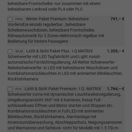
beheizbare Frontscheibe- nur zusammen mit einem
beheizbarem Lenkrad code PL4 oder PLC
Winter Paket Premium: Beheizbare
791,– €
PWN
Vordersitze einzeln regulierbar , beheizbare
Scheibenwaschdüsen, beheizbare Frontscheibe,
Klimaautomatik für 3 Zonen elektronisch regelbar mit
Bedienung für hintere Passagiere
Licht & Sicht Paket Plus : I.Q MATRIX
1.355,– €
WLM
Scheinwerfer mit LED Tagfahrlicht und Light Assist-
automatische Fernlichtregulierung, All Wetter Scheinwerfer -
Nebelscheinwerfer- in LED mit beheizbaren Waschdüsen und
Kombinationsrückleuchten in LED mit animierten Blinkleuchten,
Rückfahrkamera
Licht & Sicht Paket Premium : I.Q. MATRIX
1.764,– €
PLN
Scheinwerfer vorne mit dynamischer Leuchtweitenregulierung,
Umgebungsansicht 360° mit 4 Kameras, Kessy Full -
schlüsselloses Öffnen und Motor starten und Stoppen etc..
Kombinationsrückleuchten in Full LED mit animierten
Blinkleuchten, Rückfahrkamera, Alarmanlage mit
Innenraumüberwachung, Abschleppschutz, Neigungssensoren
und Warnsirene und Safelock- nicht für Modelle mit 1.5 TSI m-