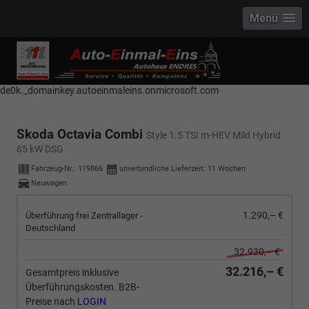
Menü
------------ Host Name : selector1._domainkey Points to address or value:
selector1-aee-de0k._domainkey.autoeinmaleins.onmicrosoft.com Host
Name : selector2._domainkey Points to address or value: selector2-aee-
de0k._domainkey.autoeinmaleins.onmicrosoft.com
Skoda Octavia Combi
Style 1.5 TSI m-HEV Mild Hybrid
85 kW DSG
Fahrzeug-Nr.:
119866
unverbindliche Lieferzeit:
11 Wochen
Neuwagen
1.290,– €
Überführung frei Zentrallager -
Deutschland
32.930,– €
32.216,– €
Gesamtpreis inklusive
Überführungskosten. B2B-
Preise nach
LOGIN