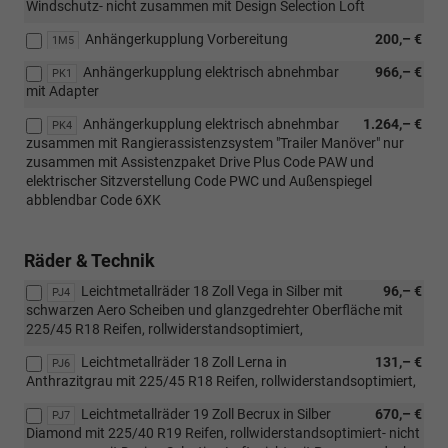
Windschutz- nicht zusammen mit Design Selection Loft
Anhängerkupplung Vorbereitung
200,– €
1M5
Anhängerkupplung elektrisch abnehmbar
966,– €
PK1
mit Adapter
Anhängerkupplung elektrisch abnehmbar
1.264,– €
PK4
zusammen mit Rangierassistenzsystem "Trailer Manöver" nur
zusammen mit Assistenzpaket Drive Plus Code PAW und
elektrischer Sitzverstellung Code PWC und Außenspiegel
abblendbar Code 6XK
Räder & Technik
Leichtmetallräder 18 Zoll Vega in Silber mit
96,– €
PJ4
schwarzen Aero Scheiben und glanzgedrehter Oberfläche mit
225/45 R18 Reifen, rollwiderstandsoptimiert,
Leichtmetallräder 18 Zoll Lerna in
131,– €
PJ6
Anthrazitgrau mit 225/45 R18 Reifen, rollwiderstandsoptimiert,
Leichtmetallräder 19 Zoll Becrux in Silber
670,– €
PJ7
Diamond mit 225/40 R19 Reifen, rollwiderstandsoptimiert- nicht