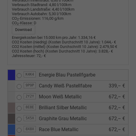
Verbrauch Innenstadt:
6,60 l/100km
Verbrauch Stadtrand:
4,80 l/100km
Verbrauch Landstraße:
4,40 l/100km
Verbrauch Autobahn:
5,30 l/100km
CO
-Emissionen:
116,00 g/km
2
CO
-Klasse:
D
2
Download
Energiekosten bei 15.000 km pro Jahr:
1.334,16 €
CO2 Kosten (niedrig)
:
1.044,- €
(Kosten Durchschnitt 10 Jahre)
CO2 Kosten (mittel)
:
2.479,50 €
(Kosten Durchschnitt 10 Jahre)
CO2 Kosten (hoch)
:
3.828,- €
(Kosten Durchschnitt 10 Jahre)
Jahressteuer:
72,- €
Energie Blau Pastellfgarbe
K4K4
Candy Weiß Pastellfabre
339,– €
9P9P
Moon Weiß Metallic
672,– €
2Y2Y
Brilliant Silber Metallic
672,– €
8E8E
Graphite Grau Metallic
672,– €
5X5X
Race Blue Metallic
672,– €
8X8X