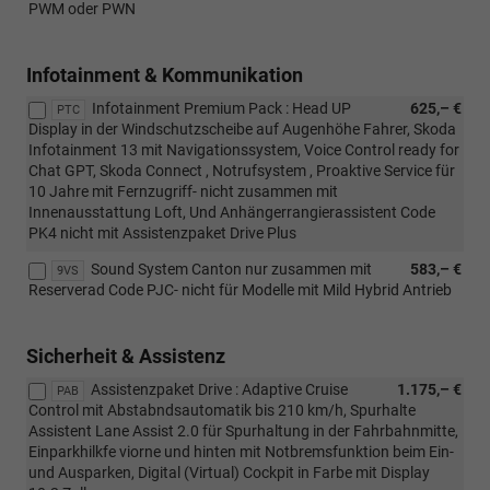
PWM oder PWN
Infotainment & Kommunikation
Infotainment Premium Pack : Head UP
625,– €
PTC
Display in der Windschutzscheibe auf Augenhöhe Fahrer, Skoda
Infotainment 13 mit Navigationssystem, Voice Control ready for
Chat GPT, Skoda Connect , Notrufsystem , Proaktive Service für
10 Jahre mit Fernzugriff- nicht zusammen mit
Innenausstattung Loft, Und Anhängerrangierassistent Code
PK4 nicht mit Assistenzpaket Drive Plus
Sound System Canton nur zusammen mit
583,– €
9VS
Reserverad Code PJC- nicht für Modelle mit Mild Hybrid Antrieb
Sicherheit & Assistenz
Assistenzpaket Drive : Adaptive Cruise
1.175,– €
PAB
Control mit Abstabndsautomatik bis 210 km/h, Spurhalte
Assistent Lane Assist 2.0 für Spurhaltung in der Fahrbahnmitte,
Einparkhilkfe viorne und hinten mit Notbremsfunktion beim Ein-
und Ausparken, Digital (Virtual) Cockpit in Farbe mit Display