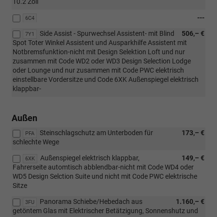
10.2 Zoll
---
6C4
Side Assist - Spurwechsel Assistent- mit Blind
506,– €
7Y1
Spot Toter Winkel Assistent und Ausparkhilfe Assistent mit
Notbremsfunktion-nicht mit Design Selektion Loft und nur
zusammen mit Code WD2 oder WD3 Design Selection Lodge
oder Lounge und nur zusammen mit Code PWC elektrisch
einstellbare Vordersitze und Code 6XK Außenspiegel elektrisch
klappbar-
Außen
Steinschlagschutz am Unterboden für
173,– €
PFA
schlechte Wege
Außenspiegel elektrisch klappbar,
149,– €
6XK
Fahrerseite automtisch abblendbar-nicht mit Code WD4 oder
WD5 Design Selction Suite und nicht mit Code PWC elektrische
Sitze
Panorama Schiebe/Hebedach aus
1.160,– €
3FU
getöntem Glas mit Elektrischer Betätzigung, Sonnenshutz und