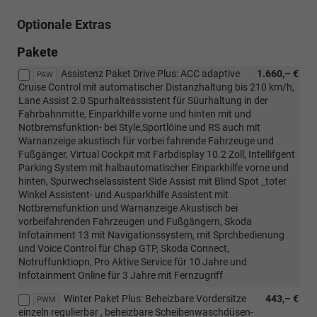
Optionale Extras
Pakete
Assistenz Paket Drive Plus: ACC adaptive
1.660,– €
PAW
Cruise Control mit automatischer Distanzhaltung bis 210 km/h,
Lane Assist 2.0 Spurhalteassistent für Süurhaltung in der
Fahrbahnmitte, Einparkhilfe vorne und hinten mit und
Notbremsfunktion- bei Style,Sportlöine und RS auch mit
Warnanzeige akustisch für vorbei fahrende Fahrzeuge und
Fußgänger, Virtual Cockpit mit Farbdisplay 10.2 Zoll, Intellifgent
Parking System mit halbautomatischer Einparkhilfe vorne und
hinten, Spurwechselassistent Side Assist mit Blind Spot _toter
Winkel Assistent- und Ausparkhilfe Assistent mit
Notbremsfunktion und Warnanzeige Akustisch bei
vorbeifahrenden Fahrzeugen und Fußgängern, Skoda
Infotainment 13 mit Navigationssystem, mit Sprchbedienung
und Voice Control für Chap GTP, Skoda Connect,
Notruffunktiopn, Pro Aktive Service für 10 Jahre und
Infotainment Online für 3 Jahre mit Fernzugriff
Winter Paket Plus: Beheizbare Vordersitze
443,– €
PWM
einzeln regulierbar , beheizbare Scheibenwaschdüsen-