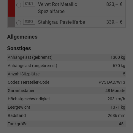
Velvet Rot Metallic
823,– €
K1K1
Spezialfarbe
Stahlgrau Pastellfarbe
339,– €
M3M3
Allgemeines
Sonstiges
Anhängelast (gebremst)
1300 kg
Anhängelast (ungebremst)
670 kg
Anzahl Sitzplätze
5
Codes: Hersteller-Code
PV5 DAD/W13
Garantiedauer
48 Monate
Höchstgeschwindigkeit
203 km/h
Leergewicht
1371 kg
Radstand
2686 mm
Tankgröße
45 l