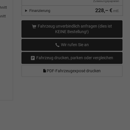
Zulassungspapieren
hnitt
228,– €
Finanzierung
mtl.
nitt
Fahrzeug unverbindlich anfragen (dies ist
KEINE Bestellung!)
Wir rufen Sie an
Fahrzeug drucken, parken oder vergleichen
PDF-Fahrzeugexposé drucken