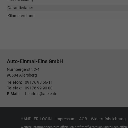
Garantiedauer
Kilometerstand
Auto-Einmal-Eins GmbH
Nürnbergerstr. 2-4
90584
Allersberg
Telefon:
09176 98 66-11
Telefax:
09176 99 90 00
E-Mail:
t.endres@a-e-e.de
HÄNDLER-LOGIN
Impressum
AGB
Widerrufsbelehrung
Weitere Informationen zum offiziellen Kraftstoffverbrauch und zu den offizi