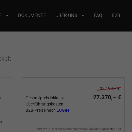
E
DOKUMENTE
ÜBER UNS
FAQ
B2B
e : selector2._domainkey Points to address or value: selector2-aee-
ckpit
28.190,– €
27.370,– €
m
Gesamtpreis inklusive
Überführungskosten.
B2B-Preise nach
LOGIN
r:
19% MwSt. Mehrwertsteuer ausweisbar, Überführungskosten und