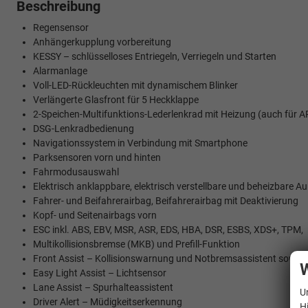
Beschreibung
Regensensor
Anhängerkupplung vorbereitung
KESSY – schlüsselloses Entriegeln, Verriegeln und Starten
Alarmanlage
Voll-LED-Rückleuchten mit dynamischem Blinker
Verlängerte Glasfront für 5 Heckklappe
2-Speichen-Multifunktions-Lederlenkrad mit Heizung (auch für A
DSG-Lenkradbedienung
Navigationssystem in Verbindung mit Smartphone
Parksensoren vorn und hinten
Fahrmodusauswahl
Elektrisch anklappbare, elektrisch verstellbare und beheizbare A
Fahrer- und Beifahrerairbag, Beifahrerairbag mit Deaktivierung
Kopf- und Seitenairbags vorn
ESC inkl. ABS, EBV, MSR, ASR, EDS, HBA, DSR, ESBS, XDS+, TPM,
Multikollisionsbremse (MKB) und Prefill-Funktion
Front Assist – Kollisionswarnung und Notbremsassistent sowi
W
Easy Light Assist – Lichtsensor
Lane Assist – Spurhalteassistent
U
Driver Alert – Müdigkeitserkennung
H