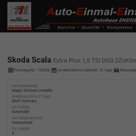
------------ Host Name : selector1._domainkey Points to address or valu
de0k._domainkey.autoeinmaleins.onmicrosoft.com
Skoda Scala
Extra Plus 1,5 TSI DSG 2ZoKli
Fahrzeug-Nr.:
134326
unverbindliche Lieferzeit:
10 Tage
Neuwagen
AUSSENFARBE
Magic Schwarz metallic
INNENAUSSTATTUNG
Stoff Schwarz
GETRIEBE
Automatik
ANTRIEBSACHSE
Frontantrieb
ZYLINDER
4