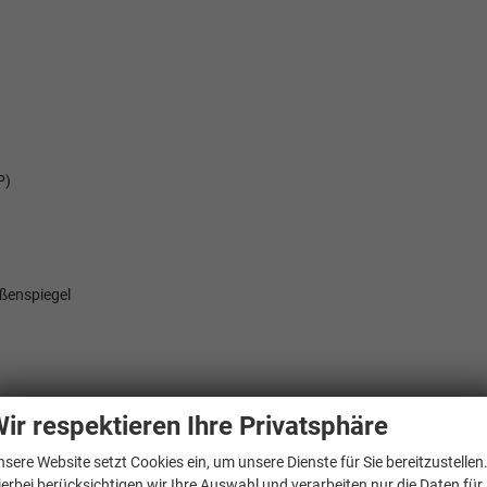
P)
ußenspiegel
e Fußgängererkennung
ir respektieren Ihre Privatsphäre
nsere Website setzt Cookies ein, um unsere Dienste für Sie bereitzustellen
ierbei berücksichtigen wir Ihre Auswahl und verarbeiten nur die Daten für