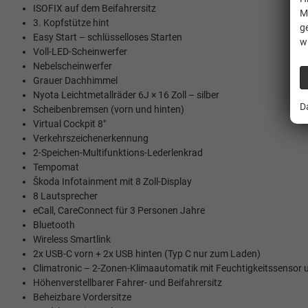
ISOFIX auf dem Beifahrersitz
M
3. Kopfstütze hint
g
Easy Start – schlüsselloses Starten
w
Voll-LED-Scheinwerfer
Nebelscheinwerfer
Grauer Dachhimmel
Nyota Leichtmetallräder 6J × 16 Zoll – silber
D
Scheibenbremsen (vorn und hinten)
Virtual Cockpit 8"
Verkehrszeichenerkennung
2-Speichen-Multifunktions-Lederlenkrad
Tempomat
Škoda Infotainment mit 8 Zoll-Display
8 Lautsprecher
eCall, CareConnect für 3 Personen Jahre
Bluetooth
Wireless Smartlink
2x USB-C vorn + 2x USB hinten (Typ C nur zum Laden)
Climatronic – 2-Zonen-Klimaautomatik mit Feuchtigkeitssensor u
Höhenverstellbarer Fahrer- und Beifahrersitz
Beheizbare Vordersitze