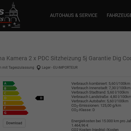
AUTOHAUS & SERVICE
FAHRZEUG
e: selector1-aee-de0k._domainkey.autoeinmaleins.onmicrosoft.com Host Nam
ma Kamera 2 x PDC Sitzheizung 5j Garantie Dig Co
 mit Tageszulassung
Lager - EU-IMPORTEUR
Verbrauch kombiniert:
5,60 l/100km
Verbrauch Innenstadt:
7,30 l/100km
Verbrauch Stadtrand:
5,60 l/100km
Verbrauch Landstraße:
4,80 l/100k
Verbrauch Autobahn:
5,60 l/100km
CO
-Emissionen:
125,00 g/km
2
CO
-Klasse:
D
2
Energiekosten bei 15.000 km pro Jah
Download
1.464,96 €
CO2 Kosten (niedrig)
(Kosten