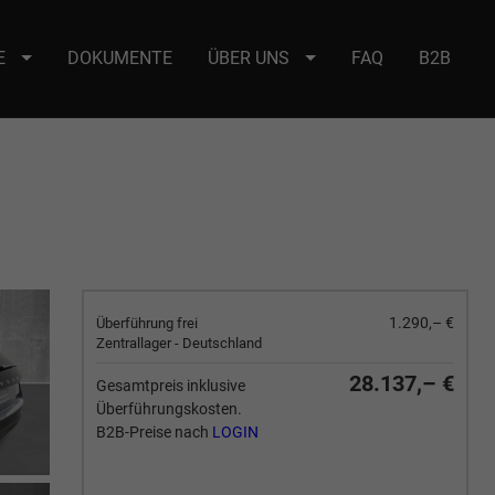
E
DOKUMENTE
ÜBER UNS
FAQ
B2B
e : selector2._domainkey Points to address or value: selector2-aee-
1.290,– €
Überführung frei
Zentrallager - Deutschland
28.137,– €
Gesamtpreis inklusive
Überführungskosten.
B2B-Preise nach
LOGIN