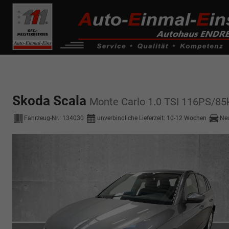
------------ Host Name : selector1._domainkey Points to address or valu
de0k._domainkey.autoeinmaleins.onmicrosoft.com
Skoda Scala
Monte Carlo 1.0 TSI 116PS/8
Fahrzeug-Nr.:
134030
unverbindliche Lieferzeit: 10-12 Wochen
Ne