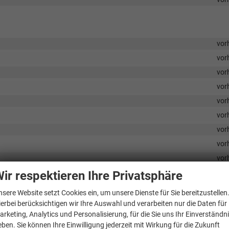
vor
vor
vor
vor
vor
vor
vor
vor
vor
vor
ir respektieren Ihre Privatsphäre
vor
nsere Website setzt Cookies ein, um unsere Dienste für Sie bereitzustellen
vor
ierbei berücksichtigen wir Ihre Auswahl und verarbeiten nur die Daten für
arketing, Analytics und Personalisierung, für die Sie uns Ihr Einverständn
vor
eben. Sie können Ihre Einwilligung jederzeit mit Wirkung für die Zukunft