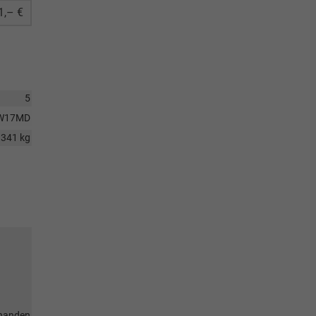
1,– €
5
W17MD
1341 kg
handen