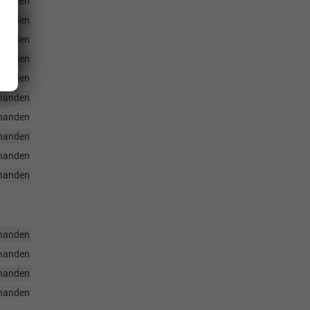
handen
handen
handen
handen
handen
handen
handen
handen
handen
handen
handen
handen
handen
handen