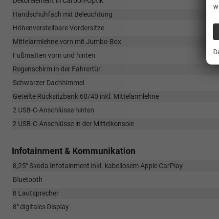
Dekorelement in Carbon-Optik
w
Handschuhfach mit Beleuchtung
Höhenverstellbare Vordersitze
Mittelarmlehne vorn mit Jumbo-Box
D
Fußmatten vorn und hinten
Regenschirm in der Fahrertür
Schwarzer Dachhimmel
Geteilte Rücksitzbank 60/40 inkl. Mittelarmlehne
2 USB-C-Anschlüsse hinten
2 USB-C-Anschlüsse in der Mittelkonsole
Infotainment & Kommunikation
8,25" Skoda Infotainment inkl. kabellosem Apple CarPlay
Bluetooth
8 Lautsprecher
8" digitales Display