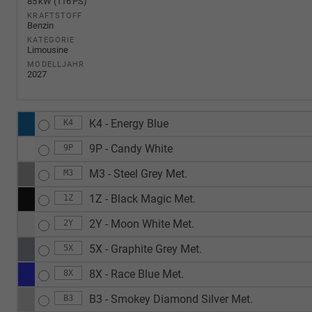
85 kW (116 PS)
KRAFTSTOFF
Benzin
KATEGORIE
Limousine
MODELLJAHR
2027
K4 - Energy Blue
K4
9P - Candy White
9P
M3 - Steel Grey Met.
M3
1Z - Black Magic Met.
1Z
2Y - Moon White Met.
2Y
5X - Graphite Grey Met.
5X
8X - Race Blue Met.
8X
B3 - Smokey Diamond Silver Met.
B3