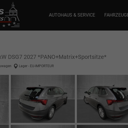
AUTOHAUS & SERVICE
FAHRZEUG
e: selector1-aee-de0k._domainkey.autoeinmaleins.onmicrosoft.com Host Nam
5kW DSG7 2027 *PANO+Matrix+Sportsitze*
uwagen
Lager - EU-IMPORTEUR