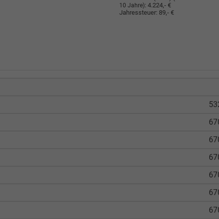
:
4.224,- €
10 Jahre)
Jahressteuer:
89,- €
53
67
67
67
67
67
67