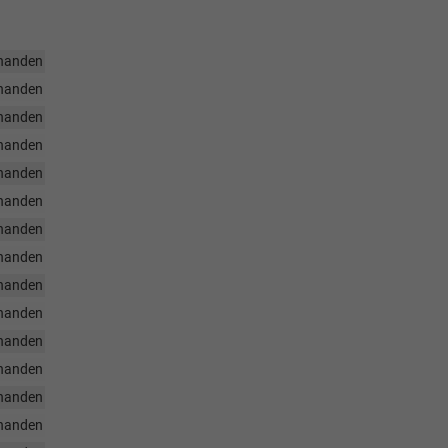
handen
handen
handen
handen
handen
handen
handen
handen
handen
handen
handen
handen
handen
handen