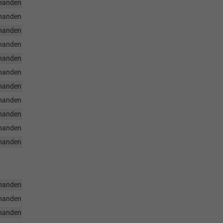
handen
handen
handen
handen
handen
handen
handen
handen
handen
handen
handen
handen
handen
handen