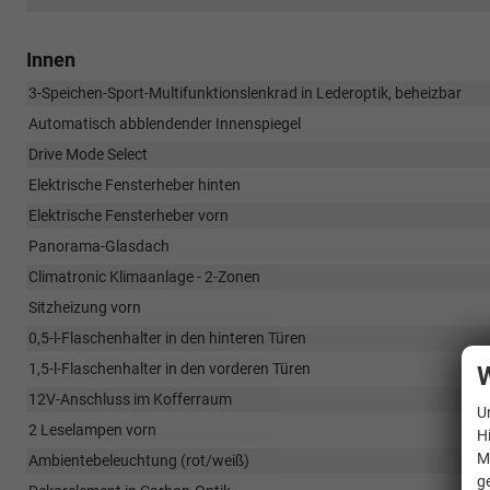
Innen
3-Speichen-Sport-Multifunktionslenkrad in Lederoptik, beheizbar
Automatisch abblendender Innenspiegel
Drive Mode Select
Elektrische Fensterheber hinten
Elektrische Fensterheber vorn
Panorama-Glasdach
Climatronic Klimaanlage - 2-Zonen
Sitzheizung vorn
0,5-l-Flaschenhalter in den hinteren Türen
1,5-l-Flaschenhalter in den vorderen Türen
W
12V-Anschluss im Kofferraum
U
2 Leselampen vorn
H
M
Ambientebeleuchtung (rot/weiß)
g