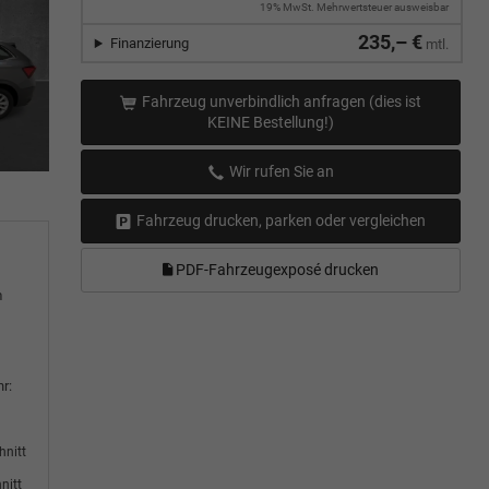
19% MwSt. Mehrwertsteuer ausweisbar
235,– €
Finanzierung
mtl.
Fahrzeug unverbindlich anfragen (dies ist
KEINE Bestellung!)
Wir rufen Sie an
Fahrzeug drucken, parken oder vergleichen
PDF-Fahrzeugexposé drucken
m
r:
hnitt
nitt