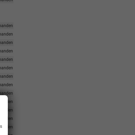
handen
handen
handen
handen
handen
handen
handen
handen
handen
handen
handen
.
handen
is
handen