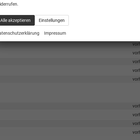
vor
iderrufen.
vor
vor
Alle akzeptieren
Einstellungen
vor
atenschutzerklärung
Impressum
vor
vor
vor
vor
vor
vor
vor
vor
vor
vor