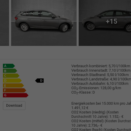
+15
Verbrauch kombiniert:
5,70 l/100km
Verbrauch Innenstadt:
7,10 l/100km
Verbrauch Stadtrand:
5,50 l/100km
Verbrauch Landstraße:
4,90 l/100k
Verbrauch Autobahn:
6,10 l/100km
CO
-Emissionen:
128,00 g/km
2
CO
-Klasse:
D
2
Energiekosten bei 15.000 km pro Jah
Download
1.491,12 €
CO2 Kosten (niedrig)
(Kosten
:
1.152,- €
Durchschnitt 10 Jahre)
CO2 Kosten (mittel)
(Kosten Durchsc
:
2.736,- €
10 Jahre)
CO2 Kosten (hoch)
(Kosten Durchsch