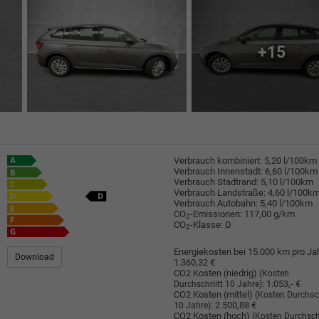
+15
Verbrauch kombiniert:
5,20 l/100km
Verbrauch Innenstadt:
6,60 l/100km
Verbrauch Stadtrand:
5,10 l/100km
Verbrauch Landstraße:
4,60 l/100k
Verbrauch Autobahn:
5,40 l/100km
CO
-Emissionen:
117,00 g/km
2
CO
-Klasse:
D
2
Energiekosten bei 15.000 km pro Jah
Download
1.360,32 €
CO2 Kosten (niedrig)
(Kosten
:
1.053,- €
Durchschnitt 10 Jahre)
CO2 Kosten (mittel)
(Kosten Durchsc
:
2.500,88 €
10 Jahre)
CO2 Kosten (hoch)
(Kosten Durchsch