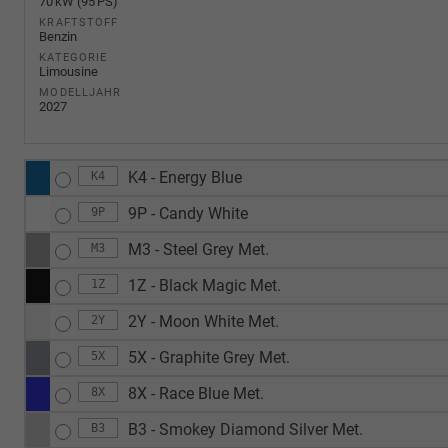
70 kW (95 PS)
KRAFTSTOFF
Benzin
KATEGORIE
Limousine
MODELLJAHR
2027
K4 - Energy Blue
K4
9P - Candy White
9P
M3 - Steel Grey Met.
M3
1Z - Black Magic Met.
1Z
2Y - Moon White Met.
2Y
5X - Graphite Grey Met.
5X
8X - Race Blue Met.
8X
B3 - Smokey Diamond Silver Met.
B3