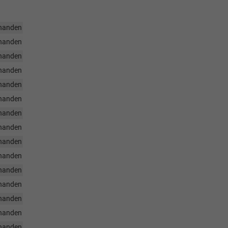
handen
handen
handen
handen
handen
handen
handen
handen
handen
handen
handen
handen
handen
handen
handen