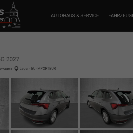
AUTOHAUS & SERVICE
FAHRZEUG
e: selector1-aee-de0k._domainkey.autoeinmaleins.onmicrosoft.com Host Nam
5G 2027
uwagen
Lager - EU-IMPORTEUR