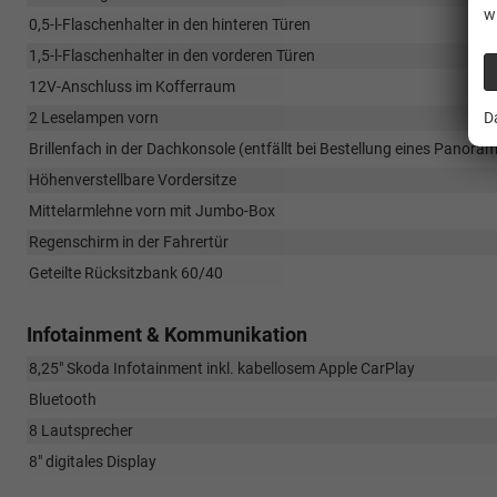
w
0,5-l-Flaschenhalter in den hinteren Türen
1,5-l-Flaschenhalter in den vorderen Türen
12V-Anschluss im Kofferraum
2 Leselampen vorn
D
Brillenfach in der Dachkonsole (entfällt bei Bestellung eines Panor
Höhenverstellbare Vordersitze
Mittelarmlehne vorn mit Jumbo-Box
Regenschirm in der Fahrertür
Geteilte Rücksitzbank 60/40
Infotainment & Kommunikation
8,25" Skoda Infotainment inkl. kabellosem Apple CarPlay
Bluetooth
8 Lautsprecher
8" digitales Display