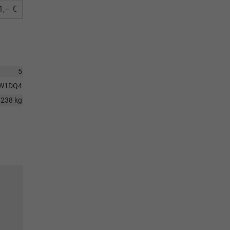
1,– €
5
W1DQ4
1238 kg