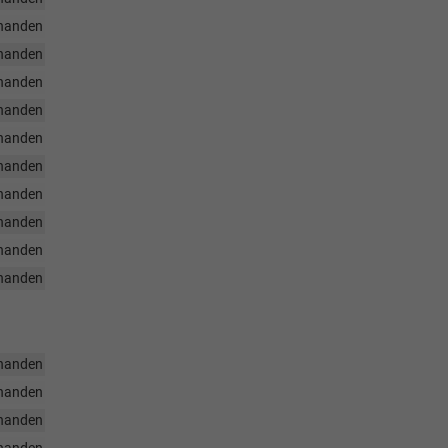
handen
handen
handen
handen
handen
handen
handen
handen
handen
handen
handen
handen
handen
handen