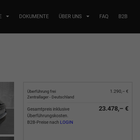
E
DOKUMENTE
ÜBER UNS
FAQ
B2B
e : selector2._domainkey Points to address or value: selector2-aee-
1.290,– €
Überführung frei
Zentrallager - Deutschland
23.478,– €
Gesamtpreis inklusive
Überführungskosten.
B2B-Preise nach
LOGIN