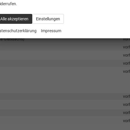
iderrufen.
vor
vor
Alle akzeptieren
Einstellungen
vor
vor
atenschutzerklärung
Impressum
ama-Glasdachs)
vor
vor
vor
vor
vor
vor
vor
vor
vor