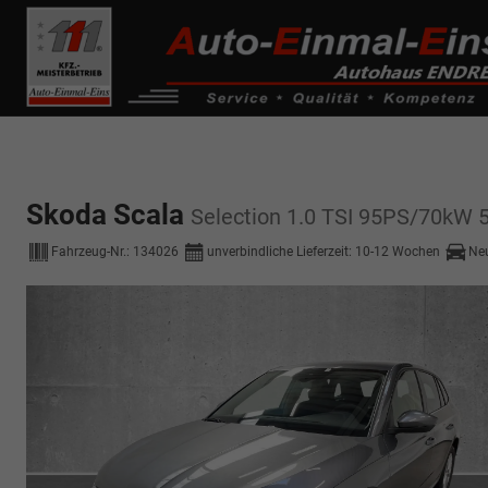
------------ Host Name : selector1._domainkey Points to address or valu
de0k._domainkey.autoeinmaleins.onmicrosoft.com
Skoda Scala
Selection 1.0 TSI 95PS/70kW 
Fahrzeug-Nr.:
134026
unverbindliche Lieferzeit: 10-12 Wochen
Ne