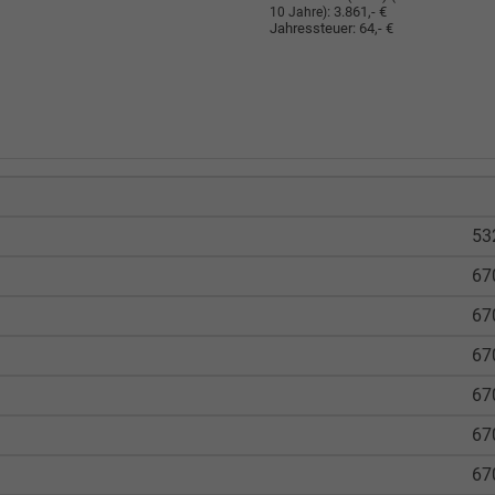
:
3.861,- €
10 Jahre)
Jahressteuer:
64,- €
53
67
67
67
67
67
67