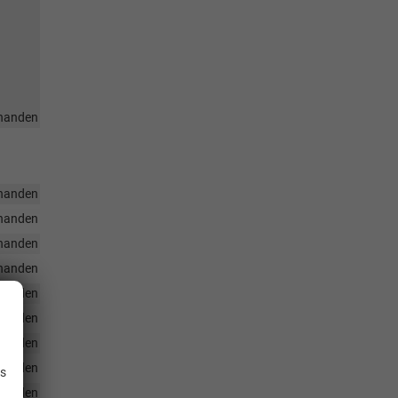
handen
handen
handen
handen
handen
handen
handen
.
handen
handen
is
handen