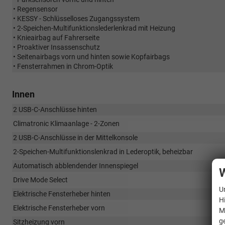
• Regensensor
• KESSY - Schlüsselloses Zugangssystem
• 2-Speichen-Multifunktionslederlenkrad mit Heizung
• Knieairbag auf Fahrerseite
• Proaktiver Insassenschutz
• Seitenairbags vorn und hinten sowie Kopfairbags
• Fensterrahmen in Chrom-Optik
Innen
2 USB-C-Anschlüsse hinten
Climatronic Klimaanlage - 2-Zonen
2 USB-C-Anschlüsse in der Mittelkonsole
2-Speichen-Multifunktionslenkrad in Lederoptik, beheizbar
Automatisch abblendender Innenspiegel
W
Drive Mode Select
U
Elektrische Fensterheber hinten
H
Elektrische Fensterheber vorn
M
g
Sitzheizung vorn