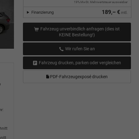
19% MwSt. Mehrwertsteuer ausweisbar
189,– €
Finanzierung
mtl.
Fahrzeug unverbindlich anfragen (dies ist
KEINE Bestellung!)
Wir rufen Sie an
Fahrzeug drucken, parken oder vergleichen
PDF-Fahrzeugexposé drucken
m
r:
hnitt
nitt