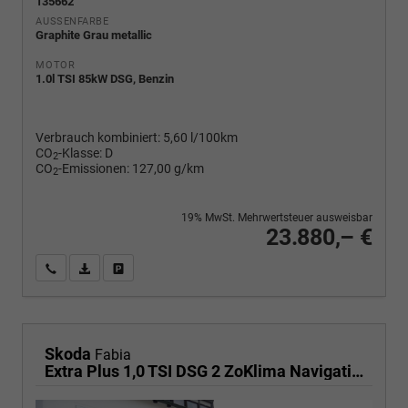
135662
AUSSENFARBE
Graphite Grau metallic
MOTOR
1.0l TSI 85kW DSG, Benzin
Verbrauch kombiniert:
5,60 l/100km
CO
-Klasse:
D
2
CO
-Emissionen:
127,00 g/km
2
19% MwSt. Mehrwertsteuer ausweisbar
23.880,– €
Wir rufen Sie an
PDF-Fahrzeugexposé drucken
Fahrzeug drucken, parken oder vergleichen
Skoda
Fabia
Extra Plus 1,0 TSI DSG 2 ZoKlima Navigation x Einparkhilfe Kessy beheiztes Lenkrad Sitzheizung Sunset 5J Garantie