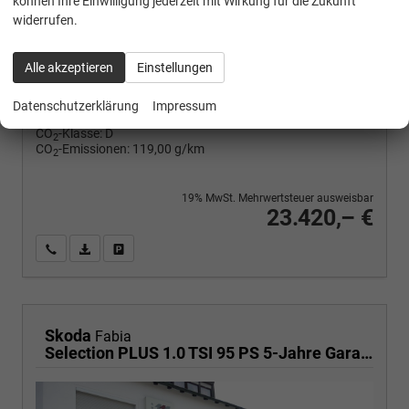
können Ihre Einwilligung jederzeit mit Wirkung für die Zukunft
widerrufen.
MOTOR
1.0 TSI DSG 116PS/85kW Selection, Benzin
Alle akzeptieren
Einstellungen
Datenschutzerklärung
Impressum
Verbrauch kombiniert:
5,20 l/100km
CO
-Klasse:
D
2
CO
-Emissionen:
119,00 g/km
2
19% MwSt. Mehrwertsteuer ausweisbar
23.420,– €
Wir rufen Sie an
PDF-Fahrzeugexposé drucken
Fahrzeug drucken, parken oder vergleichen
Skoda
Fabia
Selection PLUS 1.0 TSI 95 PS 5-Jahre Garantie-AHK abnehmbar-Sunset-KessyEasyStart-AppleCarPlay-AndroidAuto-LED-PDC hinten-Lenkradheizung-Winterpaket-Sitzheizung-DAB-Klimaautomatik-Tempomat-Sofort