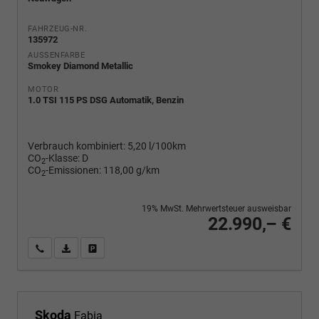
FAHRZEUG-NR.
135972
AUSSENFARBE
Smokey Diamond Metallic
MOTOR
1.0 TSI 115 PS DSG Automatik, Benzin
Verbrauch kombiniert:
5,20 l/100km
CO
-Klasse:
D
2
CO
-Emissionen:
118,00 g/km
2
19% MwSt. Mehrwertsteuer ausweisbar
22.990,– €
Wir rufen Sie an
PDF-Fahrzeugexposé drucken
Fahrzeug drucken, parken oder vergleichen
Skoda
Fabia