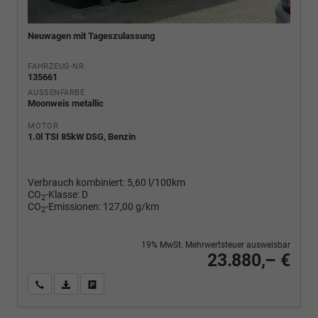
Neuwagen mit Tageszulassung
FAHRZEUG-NR.
135661
AUSSENFARBE
Moonweis metallic
MOTOR
1.0l TSI 85kW DSG, Benzin
Verbrauch kombiniert:
5,60 l/100km
CO
-Klasse:
D
2
CO
-Emissionen:
127,00 g/km
2
19% MwSt. Mehrwertsteuer ausweisbar
23.880,– €
Wir rufen Sie an
PDF-Fahrzeugexposé drucken
Fahrzeug drucken, parken oder vergleichen