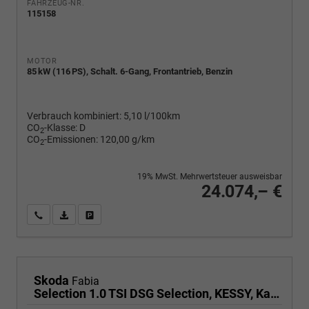
FAHRZEUG-NR.
115158
MOTOR
85 kW (116 PS), Schalt. 6-Gang, Frontantrieb, Benzin
Verbrauch kombiniert:
5,10 l/100km
CO
-Klasse:
D
2
CO
-Emissionen:
120,00 g/km
2
19% MwSt. Mehrwertsteuer ausweisbar
24.074,– €
Wir rufen Sie an
PDF-Fahrzeugexposé drucken
Fahrzeug drucken, parken oder vergleichen
Skoda
Fabia
Selection 1.0 TSI DSG Selection, KESSY, Kamera, 15-Zoll schwarz, Winter, Ladeboden