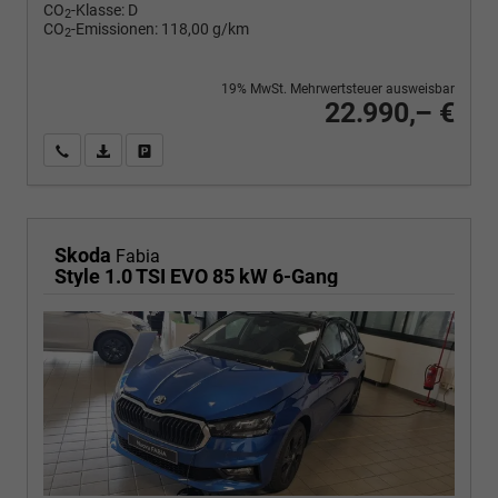
CO
-Klasse:
D
2
CO
-Emissionen:
118,00 g/km
2
19% MwSt. Mehrwertsteuer ausweisbar
22.990,– €
Wir rufen Sie an
PDF-Fahrzeugexposé drucken
Fahrzeug drucken, parken oder vergleichen
Skoda
Fabia
Style 1.0 TSI EVO 85 kW 6-Gang