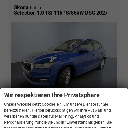
Skoda
Fabia
Selection 1.0 TSI 116PS/85kW DSG 2027
Wir respektieren Ihre Privatsphäre
Unsere Website setzt Cookies ein, um unsere Dienste für Sie
Neuwagen
bereitzustellen. Hierbei berücksichtigen wir Ihre Auswahl und
verarbeiten nur die Daten für Marketing, Analytics und
FAHRZEUG-NR.
Personalisierung, für die Sie uns Ihr Einverständnis geben. Sie
134019