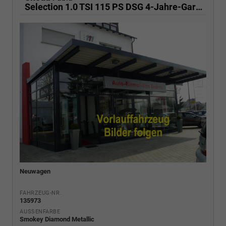
Selection 1.0 TSI 115 PS DSG 4-Jahre-Garantie-AppleCarPlay-AndroidAuto-LED-2x PDC-Rückfahrkamera-Sitzheizung-DAB-Klima-Tempomat
Neuwagen
FAHRZEUG-NR.
135973
AUSSENFARBE
Smokey Diamond Metallic