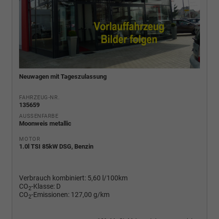
Neuwagen mit Tageszulassung
FAHRZEUG-NR.
135659
AUSSENFARBE
Moonweis metallic
MOTOR
1.0l TSI 85kW DSG, Benzin
Verbrauch kombiniert:
5,60 l/100km
CO
-Klasse:
D
2
CO
-Emissionen:
127,00 g/km
2