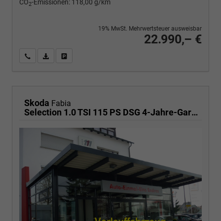
CO
-Emissionen:
118,00 g/km
2
19% MwSt. Mehrwertsteuer ausweisbar
22.990,– €
Wir rufen Sie an
PDF-Fahrzeugexposé drucken
Fahrzeug drucken, parken oder vergleichen
Skoda
Fabia
Selection 1.0 TSI 115 PS DSG 4-Jahre-Garantie-AppleCarPlay-AndroidAuto-LED-2x PDC-Rückfahrkamera-Sitzheizung-DAB-Klima-Tempomat