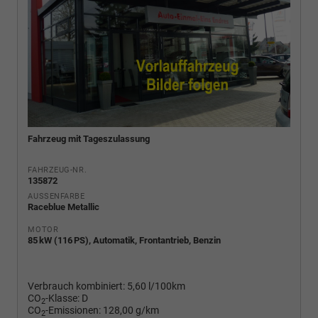
Fahrzeug mit Tageszulassung
FAHRZEUG-NR.
135872
AUSSENFARBE
Raceblue Metallic
MOTOR
85 kW (116 PS), Automatik, Frontantrieb, Benzin
Verbrauch kombiniert:
5,60 l/100km
CO
-Klasse:
D
2
CO
-Emissionen:
128,00 g/km
2