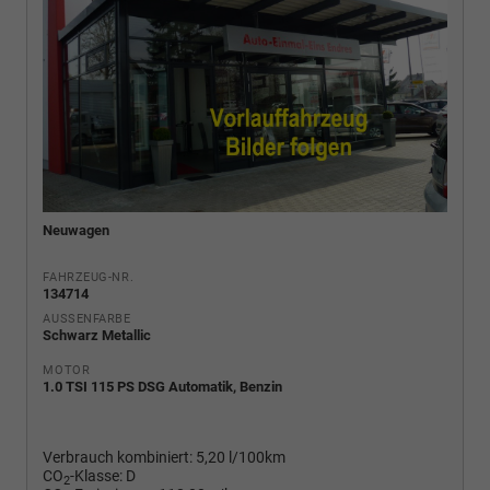
Neuwagen
FAHRZEUG-NR.
134714
AUSSENFARBE
Schwarz Metallic
MOTOR
1.0 TSI 115 PS DSG Automatik, Benzin
Verbrauch kombiniert:
5,20 l/100km
CO
-Klasse:
D
2