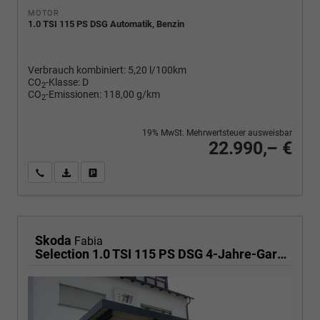
MOTOR
1.0 TSI 115 PS DSG Automatik, Benzin
Verbrauch kombiniert:
5,20 l/100km
CO
-Klasse:
D
2
CO
-Emissionen:
118,00 g/km
2
19% MwSt. Mehrwertsteuer ausweisbar
22.990,– €
Wir rufen Sie an
PDF-Fahrzeugexposé drucken
Fahrzeug drucken, parken oder vergleichen
Skoda
Fabia
Selection 1.0 TSI 115 PS DSG 4-Jahre-Garantie-AppleCarPlay-AndroidAuto-LED-2x PDC-Rückfahrkamera-Sitzheizung-DAB-Klima-Tempomat