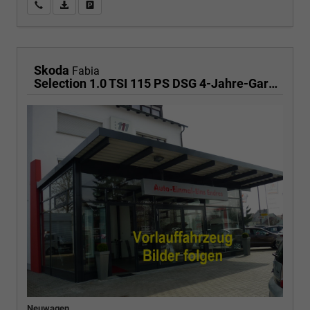
Wir rufen Sie an
PDF-Fahrzeugexposé drucken
Fahrzeug drucken, parken oder vergleichen
Skoda
Fabia
Selection 1.0 TSI 115 PS DSG 4-Jahre-Garantie-AppleCarPlay-AndroidAuto-LED-2x PDC-Rückfahrkamera-Sitzheizung-DAB-Klima-Tempomat
Neuwagen