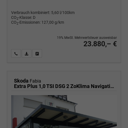
Verbrauch kombiniert:
5,60 l/100km
CO
-Klasse:
D
2
CO
-Emissionen:
127,00 g/km
2
19% MwSt. Mehrwertsteuer ausweisbar
23.880,– €
Wir rufen Sie an
PDF-Fahrzeugexposé drucken
Fahrzeug drucken, parken oder vergleichen
Skoda
Fabia
Extra Plus 1,0 TSI DSG 2 ZoKlima Navigation x Einparkhilfe Kessy beheiztes Lenkrad Sitzheizung Sunset 5J Garantie