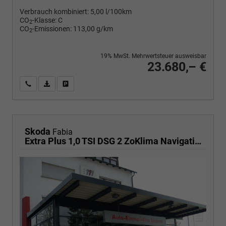
Verbrauch kombiniert:
5,00 l/100km
CO
-Klasse:
C
2
CO
-Emissionen:
113,00 g/km
2
19% MwSt. Mehrwertsteuer ausweisbar
23.680,– €
Wir rufen Sie an
PDF-Fahrzeugexposé drucken
Fahrzeug drucken, parken oder vergleichen
Skoda
Fabia
Extra Plus 1,0 TSI DSG 2 ZoKlima Navigation x Einparkhilfe Kessy beheiztes Lenkrad Sitzheizung Sunset 5J Garantie