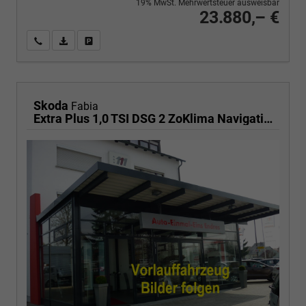
19% MwSt. Mehrwertsteuer ausweisbar
23.880,– €
Wir rufen Sie an
PDF-Fahrzeugexposé drucken
Fahrzeug drucken, parken oder vergleichen
Skoda
Fabia
Extra Plus 1,0 TSI DSG 2 ZoKlima Navigation x Einparkhilfe Kessy beheiztes Lenkrad Sitzheizung Sunset 5J Garantie