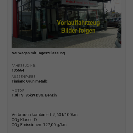
Neuwagen mit Tageszulassung
FAHRZEUG-NR.
135664
AUSSENFARBE
Timiano Grün metallc
MOTOR
1.0l TSI 85kW DSG, Benzin
Verbrauch kombiniert:
5,60 l/100km
CO
-Klasse:
D
2
CO
-Emissionen:
127,00 g/km
2