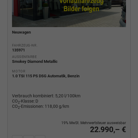
Neuwagen
FAHRZEUG-NR.
135971
AUSSENFARBE
Smokey Diamond Metallic
MOTOR
1.0 TSI 115 PS DSG Automatik, Benzin
Verbrauch kombiniert:
5,20 l/100km
CO
-Klasse:
D
2
CO
-Emissionen:
118,00 g/km
2
19% MwSt. Mehrwertsteuer ausweisbar
22.990,– €