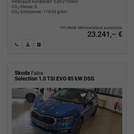
Verbrauch kombiniert:
5,00 l/100km
CO
-Klasse:
D
2
CO
-Emissionen:
118,00 g/km
2
19% MwSt. Mehrwertsteuer ausweisbar
23.241,– €
Wir rufen Sie an
PDF-Fahrzeugexposé drucken
Fahrzeug drucken, parken oder vergleichen
Skoda
Fabia
Selection 1.0 TSI EVO 85 kW DSG