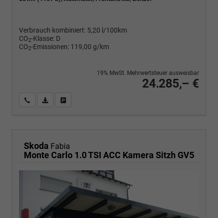
Verbrauch kombiniert:
5,20 l/100km
CO
-Klasse:
D
2
CO
-Emissionen:
119,00 g/km
2
19% MwSt. Mehrwertsteuer ausweisbar
24.285,– €
Wir rufen Sie an
PDF-Fahrzeugexposé drucken
Fahrzeug drucken, parken oder vergleichen
Skoda
Fabia
Monte Carlo 1.0 TSI ACC Kamera Sitzh GV5