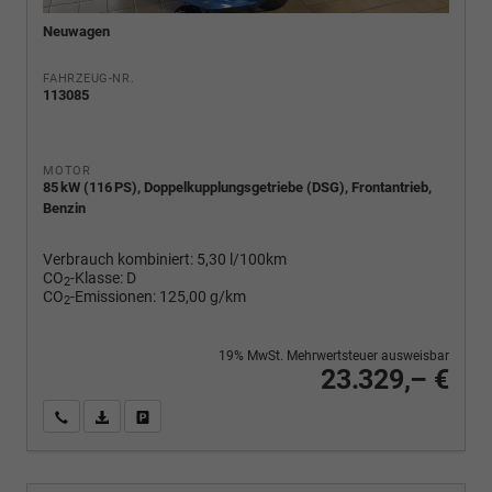
Neuwagen
FAHRZEUG-NR.
113085
MOTOR
85 kW (116 PS), Doppelkupplungsgetriebe (DSG), Frontantrieb,
Benzin
Verbrauch kombiniert:
5,30 l/100km
CO
-Klasse:
D
2
CO
-Emissionen:
125,00 g/km
2
19% MwSt. Mehrwertsteuer ausweisbar
23.329,– €
Wir rufen Sie an
PDF-Fahrzeugexposé drucken
Fahrzeug drucken, parken oder vergleichen