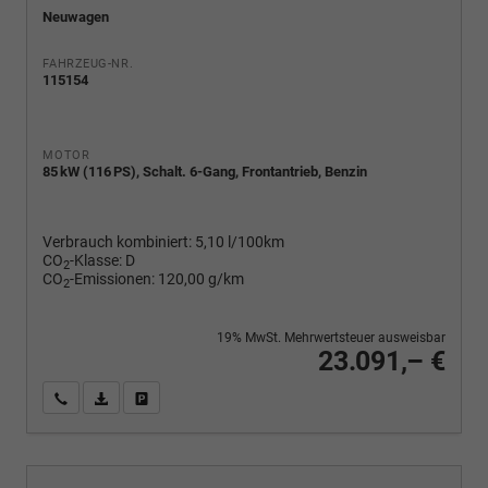
Neuwagen
FAHRZEUG-NR.
115154
MOTOR
85 kW (116 PS), Schalt. 6-Gang, Frontantrieb, Benzin
Verbrauch kombiniert:
5,10 l/100km
CO
-Klasse:
D
2
CO
-Emissionen:
120,00 g/km
2
19% MwSt. Mehrwertsteuer ausweisbar
23.091,– €
Wir rufen Sie an
PDF-Fahrzeugexposé drucken
Fahrzeug drucken, parken oder vergleichen