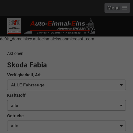
Menü
------------ Host Name : selector1._domainkey Points to address or value:
selector1-aee-de0k._domainkey.autoeinmaleins.onmicrosoft.com Host
Name : selector2._domainkey Points to address or value: selector2-aee-
de0k._domainkey.autoeinmaleins.onmicrosoft.com
Aktionen
Skoda Fabia
Verfügbarkeit, Art
Kraftstoff
Getriebe