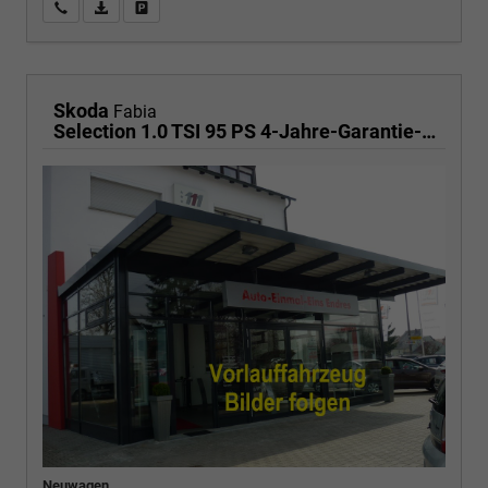
Wir rufen Sie an
PDF-Fahrzeugexposé drucken
Fahrzeug drucken, parken oder vergleichen
Skoda
Fabia
Selection 1.0 TSI 95 PS 4-Jahre-Garantie-AppleCarPlay-AndroidAuto-LED-PDC-Sitzheizung-DAB-Klima
Neuwagen