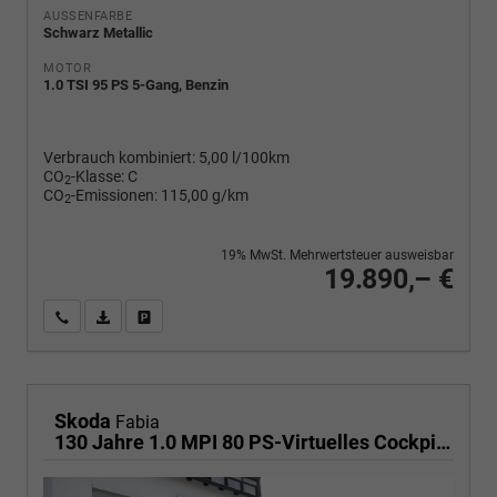
AUSSENFARBE
Schwarz Metallic
MOTOR
1.0 TSI 95 PS 5-Gang, Benzin
Verbrauch kombiniert:
5,00 l/100km
CO
-Klasse:
C
2
CO
-Emissionen:
115,00 g/km
2
19% MwSt. Mehrwertsteuer ausweisbar
19.890,– €
Wir rufen Sie an
PDF-Fahrzeugexposé drucken
Fahrzeug drucken, parken oder vergleichen
Skoda
Fabia
130 Jahre 1.0 MPI 80 PS-Virtuelles Cockpit-AppleCarplay-Android-Auto-LED-Klima-Tempomat-Rückfahrkamera-DAB-SHZ-15" Alu-sofort