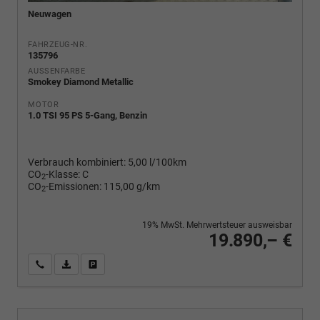
Neuwagen
FAHRZEUG-NR.
135796
AUSSENFARBE
Smokey Diamond Metallic
MOTOR
1.0 TSI 95 PS 5-Gang, Benzin
Verbrauch kombiniert:
5,00 l/100km
CO
-Klasse:
C
2
CO
-Emissionen:
115,00 g/km
2
19% MwSt. Mehrwertsteuer ausweisbar
19.890,– €
Wir rufen Sie an
PDF-Fahrzeugexposé drucken
Fahrzeug drucken, parken oder vergleichen