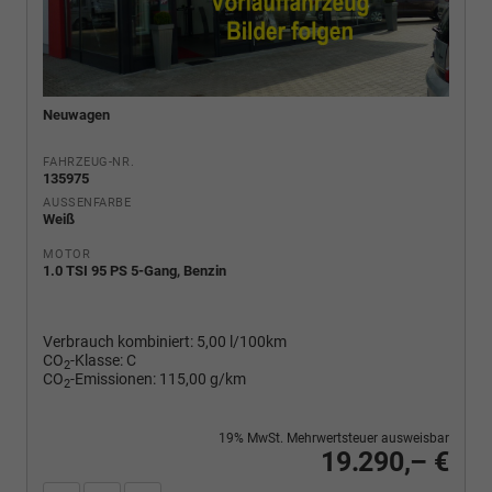
Neuwagen
FAHRZEUG-NR.
135975
AUSSENFARBE
Weiß
MOTOR
1.0 TSI 95 PS 5-Gang, Benzin
Verbrauch kombiniert:
5,00 l/100km
CO
-Klasse:
C
2
CO
-Emissionen:
115,00 g/km
2
19% MwSt. Mehrwertsteuer ausweisbar
19.290,– €