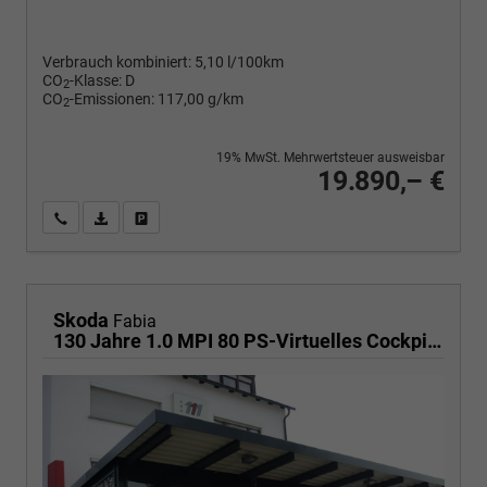
Verbrauch kombiniert:
5,10 l/100km
CO
-Klasse:
D
2
CO
-Emissionen:
117,00 g/km
2
19% MwSt. Mehrwertsteuer ausweisbar
19.890,– €
Wir rufen Sie an
PDF-Fahrzeugexposé drucken
Fahrzeug drucken, parken oder vergleichen
Skoda
Fabia
130 Jahre 1.0 MPI 80 PS-Virtuelles Cockpit-AppleCarplay-Android-Auto-LED-Klima-Tempomat-Rückfahrkamera-DAB-SHZ-15" Alu-sofort