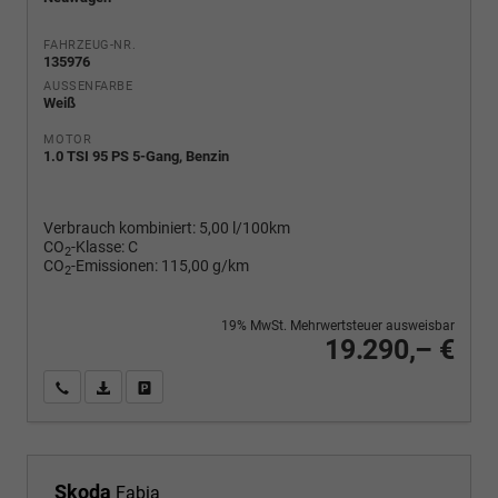
FAHRZEUG-NR.
135976
AUSSENFARBE
Weiß
MOTOR
1.0 TSI 95 PS 5-Gang, Benzin
Verbrauch kombiniert:
5,00 l/100km
CO
-Klasse:
C
2
CO
-Emissionen:
115,00 g/km
2
19% MwSt. Mehrwertsteuer ausweisbar
19.290,– €
Wir rufen Sie an
PDF-Fahrzeugexposé drucken
Fahrzeug drucken, parken oder vergleichen
Skoda
Fabia