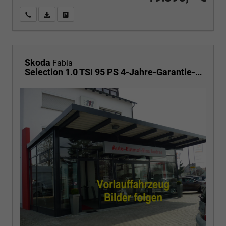
Wir rufen Sie an
PDF-Fahrzeugexposé drucken
Fahrzeug drucken, parken oder vergleichen
Skoda
Fabia
Selection 1.0 TSI 95 PS 4-Jahre-Garantie-AppleCarPlay-AndroidAuto-LED-PDC-Sitzheizung-DAB-Klima