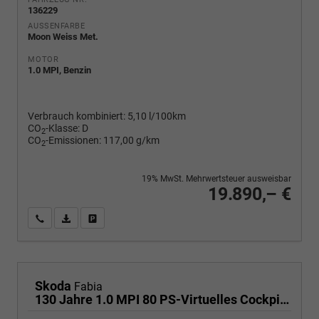
136229
AUSSENFARBE
Moon Weiss Met.
MOTOR
1.0 MPI, Benzin
Verbrauch kombiniert:
5,10 l/100km
CO
-Klasse:
D
2
CO
-Emissionen:
117,00 g/km
2
19% MwSt. Mehrwertsteuer ausweisbar
19.890,– €
Wir rufen Sie an
PDF-Fahrzeugexposé drucken
Fahrzeug drucken, parken oder vergleichen
Skoda
Fabia
130 Jahre 1.0 MPI 80 PS-Virtuelles Cockpit-AppleCarplay-Android-Auto-LED-Klima-Tempomat-Rückfahrkamera-DAB-SHZ-15" Alu-sofort