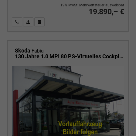
19% MwSt. Mehrwertsteuer ausweisbar
19.890,– €
Wir rufen Sie an
PDF-Fahrzeugexposé drucken
Fahrzeug drucken, parken oder vergleichen
Skoda
Fabia
130 Jahre 1.0 MPI 80 PS-Virtuelles Cockpit-AppleCarplay-Android-Auto-LED-Klima-Tempomat-Rückfahrkamera-DAB-SHZ-15" Alu-sofort