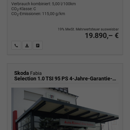
Verbrauch kombiniert:
5,00 l/100km
CO
-Klasse:
C
2
CO
-Emissionen:
115,00 g/km
2
19% MwSt. Mehrwertsteuer ausweisbar
19.890,– €
Wir rufen Sie an
PDF-Fahrzeugexposé drucken
Fahrzeug drucken, parken oder vergleichen
Skoda
Fabia
Selection 1.0 TSI 95 PS 4-Jahre-Garantie-AppleCarPlay-AndroidAuto-LED-PDC-Sitzheizung-DAB-Klima