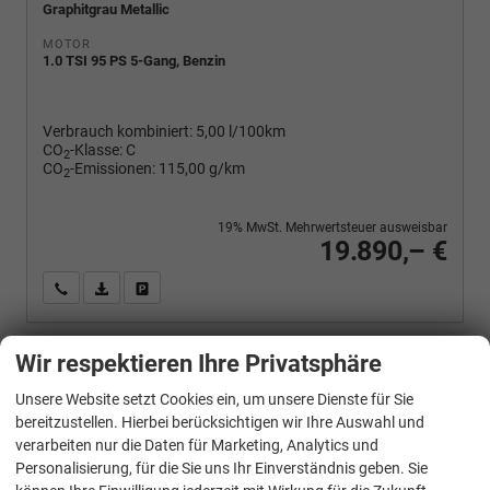
Graphitgrau Metallic
MOTOR
1.0 TSI 95 PS 5-Gang, Benzin
Verbrauch kombiniert:
5,00 l/100km
CO
-Klasse:
C
2
CO
-Emissionen:
115,00 g/km
2
19% MwSt. Mehrwertsteuer ausweisbar
19.890,– €
Wir rufen Sie an
PDF-Fahrzeugexposé drucken
Fahrzeug drucken, parken oder vergleichen
Wir respektieren Ihre Privatsphäre
Skoda
Fabia
Unsere Website setzt Cookies ein, um unsere Dienste für Sie
Selection 1.0 TSI 95 PS 4-Jahre-Garantie-AppleCarPlay-AndroidAuto-LED-PDC-Sitzheizung-DAB-Klima
bereitzustellen. Hierbei berücksichtigen wir Ihre Auswahl und
verarbeiten nur die Daten für Marketing, Analytics und
Personalisierung, für die Sie uns Ihr Einverständnis geben. Sie