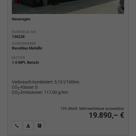
Neuwagen
FAHRZEUG-NR.
136228
AUSSENFARBE
Raceblau Metallic
MOTOR
1.0 MPI, Benzin
Verbrauch kombiniert:
5,10 l/100km
CO
-Klasse:
D
2
CO
-Emissionen:
117,00 g/km
2
19% MwSt. Mehrwertsteuer ausweisbar
19.890,– €
Wir rufen Sie an
PDF-Fahrzeugexposé drucken
Fahrzeug drucken, parken oder vergleichen