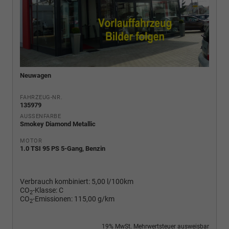
Neuwagen
FAHRZEUG-NR.
135979
AUSSENFARBE
Smokey Diamond Metallic
MOTOR
1.0 TSI 95 PS 5-Gang, Benzin
Verbrauch kombiniert:
5,00 l/100km
CO
-Klasse:
C
2
CO
-Emissionen:
115,00 g/km
2
19% MwSt. Mehrwertsteuer ausweisbar