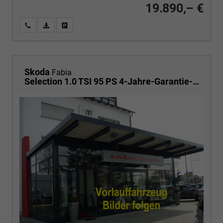
19.890,– €
Wir rufen Sie an
PDF-Fahrzeugexposé drucken
Fahrzeug drucken, parken oder vergleichen
Skoda
Fabia
Selection 1.0 TSI 95 PS 4-Jahre-Garantie-AppleCarPlay-AndroidAuto-LED-PDC-Sitzheizung-DAB-Klima