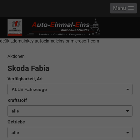
Menü
------------ Host Name : selector1._domainkey Points to address or value:
selector1-aee-de0k._domainkey.autoeinmaleins.onmicrosoft.com Host
Name : selector2._domainkey Points to address or value: selector2-aee-
de0k._domainkey.autoeinmaleins.onmicrosoft.com
Aktionen
Skoda Fabia
Verfügbarkeit, Art
Kraftstoff
Getriebe