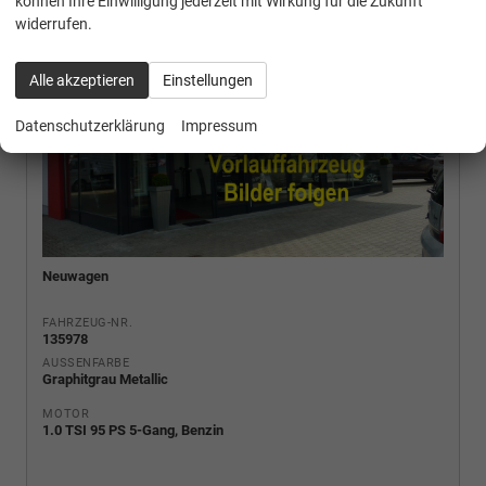
können Ihre Einwilligung jederzeit mit Wirkung für die Zukunft
widerrufen.
Alle akzeptieren
Einstellungen
Datenschutzerklärung
Impressum
Neuwagen
FAHRZEUG-NR.
135978
AUSSENFARBE
Graphitgrau Metallic
MOTOR
1.0 TSI 95 PS 5-Gang, Benzin