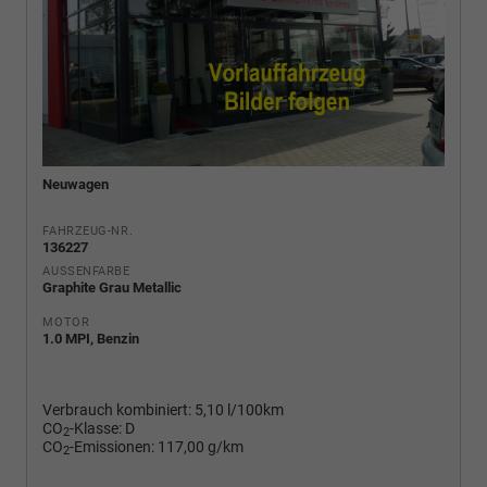
Neuwagen
FAHRZEUG-NR.
136227
AUSSENFARBE
Graphite Grau Metallic
MOTOR
1.0 MPI, Benzin
Verbrauch kombiniert:
5,10 l/100km
CO
-Klasse:
D
2
CO
-Emissionen:
117,00 g/km
2