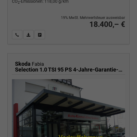
CO
-Emissionen:
118,00 g/km
2
19% MwSt. Mehrwertsteuer ausweisbar
18.400,– €
Wir rufen Sie an
PDF-Fahrzeugexposé drucken
Fahrzeug drucken, parken oder vergleichen
Skoda
Fabia
Selection 1.0 TSI 95 PS 4-Jahre-Garantie-AppleCarPlay-AndroidAuto-LED-PDC-Sitzheizung-DAB-Klima