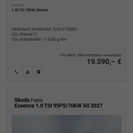
MOTOR
1.0l TSI 70kW, Benzin
Verbrauch kombiniert:
5,00 l/100km
CO
-Klasse:
C
2
CO
-Emissionen:
114,00 g/km
2
19% MwSt. Mehrwertsteuer ausweisbar
19.590,– €
Wir rufen Sie an
PDF-Fahrzeugexposé drucken
Fahrzeug drucken, parken oder vergleichen
Skoda
Fabia
Essence 1.0 TSI 95PS/70kW 5G 2027