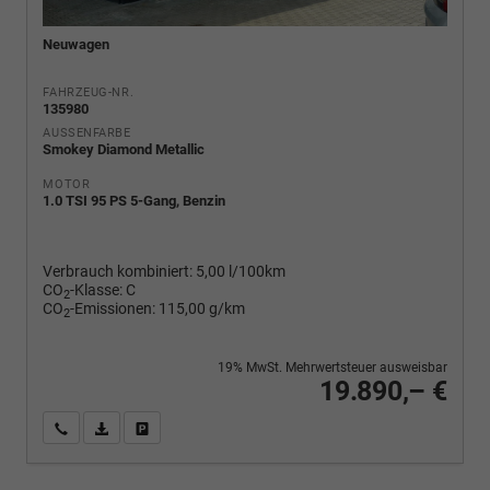
Neuwagen
FAHRZEUG-NR.
135980
AUSSENFARBE
Smokey Diamond Metallic
MOTOR
1.0 TSI 95 PS 5-Gang, Benzin
Verbrauch kombiniert:
5,00 l/100km
CO
-Klasse:
C
2
CO
-Emissionen:
115,00 g/km
2
19% MwSt. Mehrwertsteuer ausweisbar
19.890,– €
Wir rufen Sie an
PDF-Fahrzeugexposé drucken
Fahrzeug drucken, parken oder vergleichen