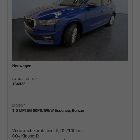
Neuwagen
FAHRZEUG-NR.
134023
MOTOR
1.0 MPI 5G 80PS/59kW Essence, Benzin
Verbrauch kombiniert:
5,20 l/100km
CO
-Klasse:
D
2