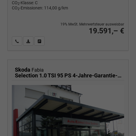
CO
-Klasse:
C
2
CO
-Emissionen:
114,00 g/km
2
19% MwSt. Mehrwertsteuer ausweisbar
19.591,– €
Wir rufen Sie an
PDF-Fahrzeugexposé drucken
Fahrzeug drucken, parken oder vergleichen
Skoda
Fabia
Selection 1.0 TSI 95 PS 4-Jahre-Garantie-AppleCarPlay-AndroidAuto-LED-PDC-Sitzheizung-DAB-Klima