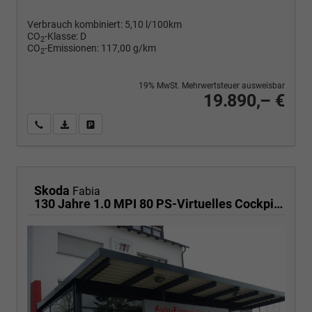
Verbrauch kombiniert:
5,10 l/100km
CO
-Klasse:
D
2
CO
-Emissionen:
117,00 g/km
2
19% MwSt. Mehrwertsteuer ausweisbar
19.890,– €
Wir rufen Sie an
PDF-Fahrzeugexposé drucken
Fahrzeug drucken, parken oder vergleichen
Skoda
Fabia
130 Jahre 1.0 MPI 80 PS-Virtuelles Cockpit-AppleCarplay-Android-Auto-LED-Klima-Tempomat-Rückfahrkamera-DAB-SHZ-15" Alu-sofort