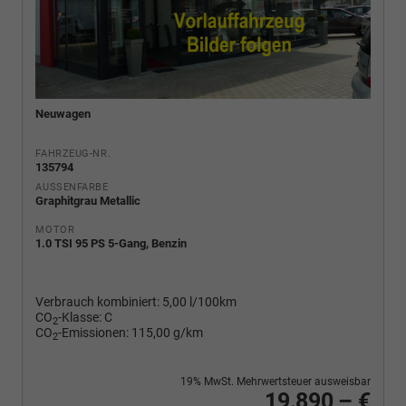
Neuwagen
FAHRZEUG-NR.
135794
AUSSENFARBE
Graphitgrau Metallic
MOTOR
1.0 TSI 95 PS 5-Gang, Benzin
Verbrauch kombiniert:
5,00 l/100km
CO
-Klasse:
C
2
CO
-Emissionen:
115,00 g/km
2
19% MwSt. Mehrwertsteuer ausweisbar
19.890,– €