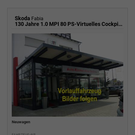
Skoda
Fabia
130 Jahre 1.0 MPI 80 PS-Virtuelles Cockpit-AppleCarplay-Android-Auto-LED-Klima-Tempomat-Rückfahrkamera-DAB-SHZ-15" Alu-sofort
Neuwagen
FAHRZEUG-NR.