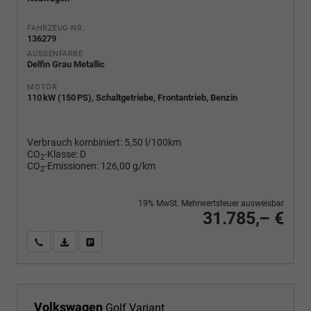
FAHRZEUG-NR.
136279
AUSSENFARBE
Delfin Grau Metallic
MOTOR
110 kW (150 PS), Schaltgetriebe, Frontantrieb, Benzin
Verbrauch kombiniert:
5,50 l/100km
CO
-Klasse:
D
2
CO
-Emissionen:
126,00 g/km
2
19% MwSt. Mehrwertsteuer ausweisbar
31.785,– €
Wir rufen Sie an
PDF-Fahrzeugexposé drucken
Fahrzeug drucken, parken oder vergleichen
Volkswagen
Golf Variant