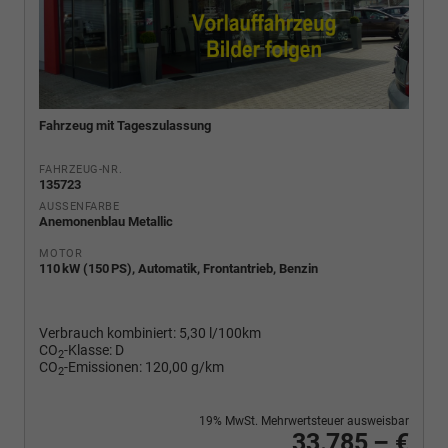
Fahrzeug mit Tageszulassung
FAHRZEUG-NR.
135723
AUSSENFARBE
Anemonenblau Metallic
MOTOR
110 kW (150 PS), Automatik, Frontantrieb, Benzin
Verbrauch kombiniert:
5,30 l/100km
CO
-Klasse:
D
2
CO
-Emissionen:
120,00 g/km
2
19% MwSt. Mehrwertsteuer ausweisbar
33.785,– €