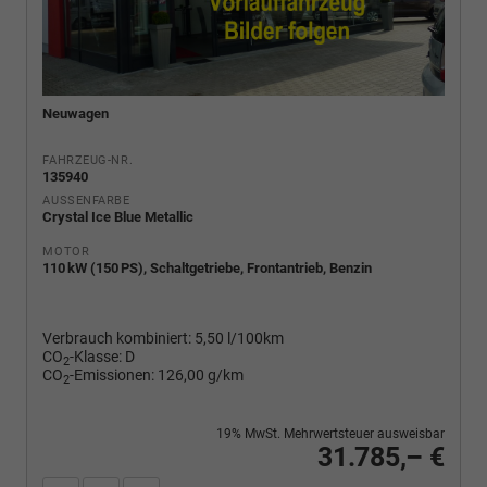
Neuwagen
FAHRZEUG-NR.
135940
AUSSENFARBE
Crystal Ice Blue Metallic
MOTOR
110 kW (150 PS), Schaltgetriebe, Frontantrieb, Benzin
Verbrauch kombiniert:
5,50 l/100km
CO
-Klasse:
D
2
CO
-Emissionen:
126,00 g/km
2
19% MwSt. Mehrwertsteuer ausweisbar
31.785,– €