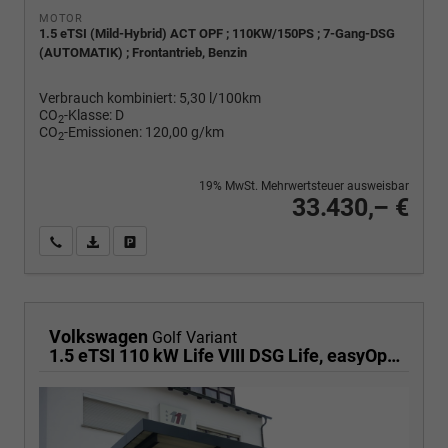
MOTOR
1.5 eTSI (Mild-Hybrid) ACT OPF ; 110KW/150PS ; 7-Gang-DSG
(AUTOMATIK) ; Frontantrieb, Benzin
Verbrauch kombiniert:
5,30 l/100km
CO
-Klasse:
D
2
CO
-Emissionen:
120,00 g/km
2
19% MwSt. Mehrwertsteuer ausweisbar
33.430,– €
Wir rufen Sie an
PDF-Fahrzeugexposé drucken
Fahrzeug drucken, parken oder vergleichen
Volkswagen
Golf Variant
1.5 eTSI 110 kW Life VIII DSG Life, easyOpen, Kamera, LED, Side, Winter, 3 J.-Garantie