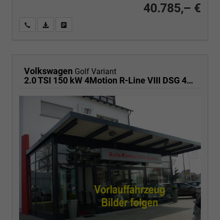
40.785,– €
Wir rufen Sie an
PDF-Fahrzeugexposé drucken
Fahrzeug drucken, parken oder vergleichen
Volkswagen
Golf Variant
2.0 TSI 150 kW 4Motion R-Line VIII DSG 4M R-LINE, AHK, easyOpen, LED-Plus, 18-Zoll, 3 J.-Garantie