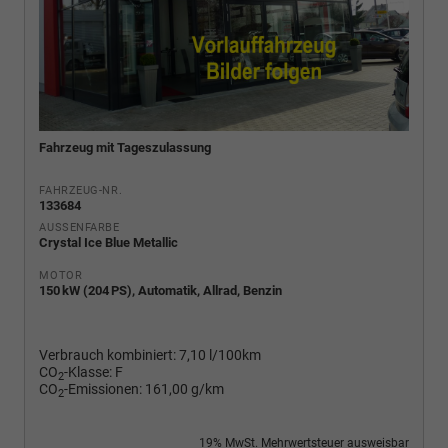
Fahrzeug mit Tageszulassung
FAHRZEUG-NR.
133684
AUSSENFARBE
Crystal Ice Blue Metallic
MOTOR
150 kW (204 PS), Automatik, Allrad, Benzin
Verbrauch kombiniert:
7,10 l/100km
CO
-Klasse:
F
2
CO
-Emissionen:
161,00 g/km
2
19% MwSt. Mehrwertsteuer ausweisbar