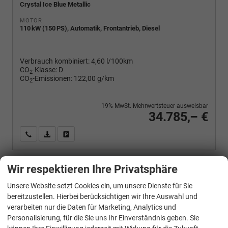
Crystal Ice Blue Metallic
MOTOR
110 kW (150 PS), Automatik, Frontantrieb, Diesel
Verbrauch kombiniert:
4,60 l/100km
CO
-Klasse:
D
2
CO
-Emissionen:
122,00 g/km
2
19% MwSt. Mehrwertsteuer ausweisbar
34.785,– €
Wir rufen Sie an
PDF-Fahrzeugexposé drucken
Fahrzeug drucken, parken oder vergleichen
Wir respektieren Ihre Privatsphäre
Volkswagen
Golf Variant
Unsere Website setzt Cookies ein, um unsere Dienste für Sie
1.5 TSI 110 kW R-Line VIII R-LINE, AHK, easyOpen, Kamera, LED-Plus, 3-J Garantie
bereitzustellen. Hierbei berücksichtigen wir Ihre Auswahl und
verarbeiten nur die Daten für Marketing, Analytics und
Personalisierung, für die Sie uns Ihr Einverständnis geben. Sie