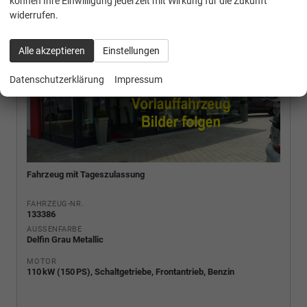
können Ihre Einwilligung jederzeit mit Wirkung für die Zukunft
widerrufen.
Alle akzeptieren
Einstellungen
Datenschutzerklärung
Impressum
Fahrzeug mit Tageszulassung
FAHRZEUG-NR.
133386
AUSSENFARBE
Delfin Grau Metallic
MOTOR
110 kW (150 PS), Schaltgetriebe, Frontantrieb, Benzin