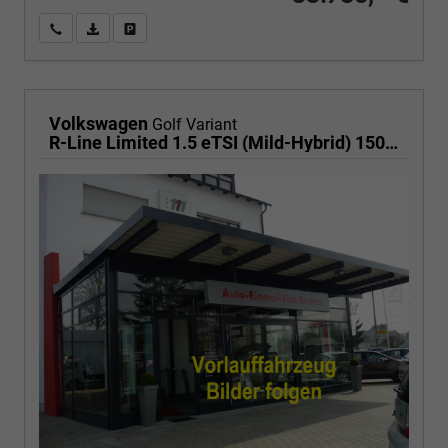
Wir rufen Sie an
PDF-Fahrzeugexposé drucken
Fahrzeug drucken, parken oder vergleichen
Volkswagen
Golf Variant
R-Line Limited 1.5 eTSI (Mild-Hybrid) 150PS DSG, WINTERPAKET, 18" Alu, Metallic, LED-Scheinwerfer Plus, Keyless, Elektr. Heckklappe, Alarm, Sportsitze, Sportfahrwerk, Abgedunkelte Scheiben, Adaptiver Tempomat ACC, Digital Cockpit Pro, Radio2Discover 12,9" + App-Connect