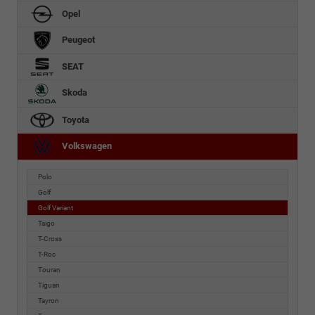
Opel
Peugeot
SEAT
Skoda
Toyota
Volkswagen
Polo
Golf
Golf Variant
Taigo
T-Cross
T-Roc
Touran
Tiguan
Tayron