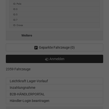
ID. Polo
ID.3
ID.5
ID.7
ID. Cross
Weitere
Geparkte Fahrzeuge (
0
)
Anmelden
2359 Fahrzeuge
Leichtkraft Lager-Vorlauf
Inzahlungnahme
B2B-HÄNDLERPORTAL
Händler-Login beantragen