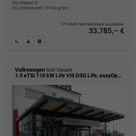
CO
-Klasse:
D
2
CO
-Emissionen:
119,00 g/km
2
19% MwSt. Mehrwertsteuer ausweisbar
33.785,– €
Wir rufen Sie an
PDF-Fahrzeugexposé drucken
Fahrzeug drucken, parken oder vergleichen
Volkswagen
Golf Variant
1.5 eTSI 110 kW Life VIII DSG Life, easyOpen, Kamera, LED, Side, Winter, 3 J.-Garantie