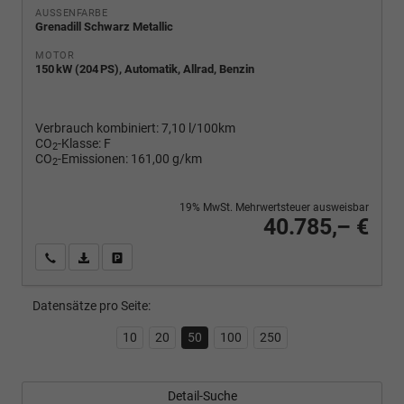
AUSSENFARBE
Grenadill Schwarz Metallic
MOTOR
150 kW (204 PS), Automatik, Allrad, Benzin
Verbrauch kombiniert:
7,10 l/100km
CO
-Klasse:
F
2
CO
-Emissionen:
161,00 g/km
2
19% MwSt. Mehrwertsteuer ausweisbar
40.785,– €
Wir rufen Sie an
PDF-Fahrzeugexposé drucken
Fahrzeug drucken, parken oder vergleichen
Datensätze pro Seite:
10
20
50
100
250
Detail-Suche