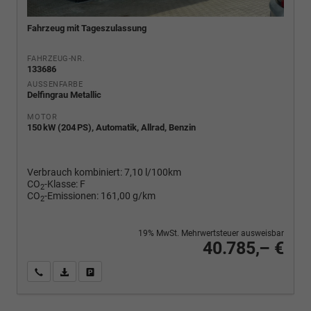
Fahrzeug mit Tageszulassung
FAHRZEUG-NR.
133686
AUSSENFARBE
Delfingrau Metallic
MOTOR
150 kW (204 PS), Automatik, Allrad, Benzin
Verbrauch kombiniert:
7,10 l/100km
CO
-Klasse:
F
2
CO
-Emissionen:
161,00 g/km
2
19% MwSt. Mehrwertsteuer ausweisbar
40.785,– €
Wir rufen Sie an
PDF-Fahrzeugexposé drucken
Fahrzeug drucken, parken oder vergleichen