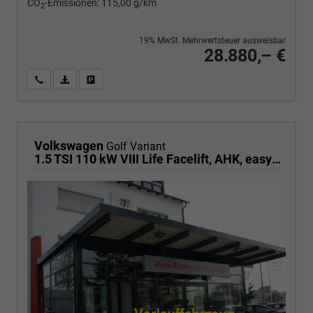
CO
-Emissionen:
115,00 g/km
2
19% MwSt. Mehrwertsteuer ausweisbar
28.880,– €
Wir rufen Sie an
PDF-Fahrzeugexposé drucken
Fahrzeug drucken, parken oder vergleichen
Volkswagen
Golf Variant
1.5 TSI 110 kW VIII Life Facelift, AHK, easyOpen, Kamera