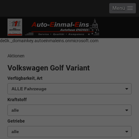
Menü
------------ Host Name : selector1._domainkey Points to address or value:
selector1-aee-de0k._domainkey.autoeinmaleins.onmicrosoft.com Host
Name : selector2._domainkey Points to address or value: selector2-aee-
de0k._domainkey.autoeinmaleins.onmicrosoft.com
Aktionen
Volkswagen Golf Variant
Verfügbarkeit, Art
Kraftstoff
Getriebe