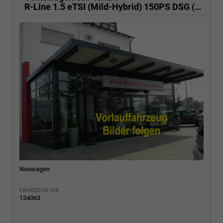
R-Line 1.5 eTSI (Mild-Hybrid) 150PS DSG (AUTOMATIK), WINTERPAKET, 17" Alu, Sportsitze, Sportfahrwerk, Abgedunkelte Scheiben, Adaptiver Tempomat ACC, Digital Cockpit Pro, LED-Scheinwerfer, Radio2Discover 12,9" + App-Connect, Parksensoren vo/hi, Rückfahrkamera
Neuwagen
FAHRZEUG-NR.
134063