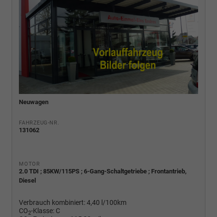
Neuwagen
FAHRZEUG-NR.
131062
MOTOR
2.0 TDI ; 85KW/115PS ; 6-Gang-Schaltgetriebe ; Frontantrieb,
Diesel
Verbrauch kombiniert:
4,40 l/100km
CO
-Klasse:
C
2