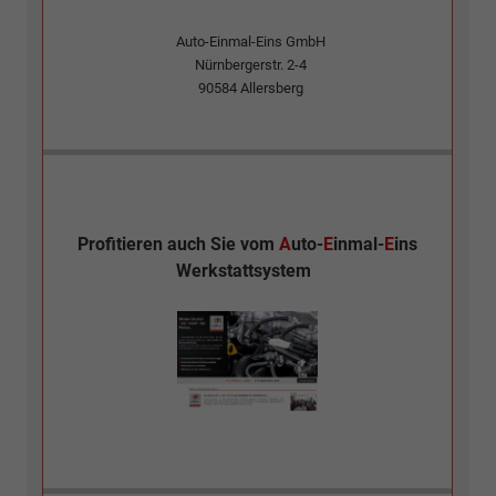
Auto-Einmal-Eins GmbH
Nürnbergerstr. 2-4
90584
Allersberg
Profitieren auch Sie vom
A
uto-
E
inmal-
E
ins
Werkstattsystem