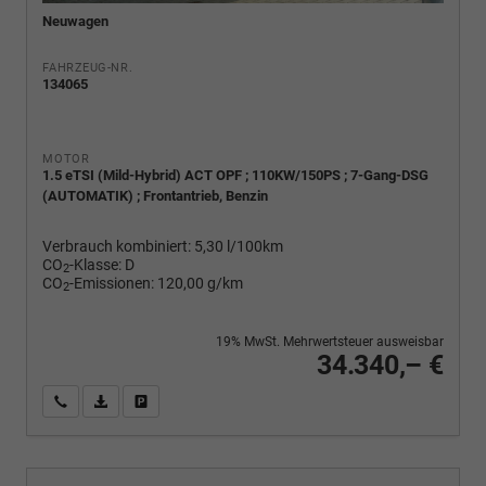
Neuwagen
FAHRZEUG-NR.
134065
MOTOR
1.5 eTSI (Mild-Hybrid) ACT OPF ; 110KW/150PS ; 7-Gang-DSG
(AUTOMATIK) ; Frontantrieb, Benzin
Verbrauch kombiniert:
5,30 l/100km
CO
-Klasse:
D
2
CO
-Emissionen:
120,00 g/km
2
19% MwSt. Mehrwertsteuer ausweisbar
34.340,– €
Wir rufen Sie an
PDF-Fahrzeugexposé drucken
Fahrzeug drucken, parken oder vergleichen