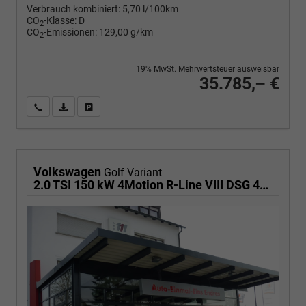
Verbrauch kombiniert:
5,70 l/100km
CO
-Klasse:
D
2
CO
-Emissionen:
129,00 g/km
2
19% MwSt. Mehrwertsteuer ausweisbar
35.785,– €
Wir rufen Sie an
PDF-Fahrzeugexposé drucken
Fahrzeug drucken, parken oder vergleichen
Volkswagen
Golf Variant
2.0 TSI 150 kW 4Motion R-Line VIII DSG 4M R-LINE, AHK, easyOpen, LED-Plus, 18-Zoll, 3 J.-Garantie