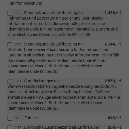
Funkfernbedienung
Standheizung als Luftheizung für
1.486,– €
7VB
Fahrerhaus und Laderaum nit Bedienung über Display
Infotaintment- es entfällt die sereinmäßige elektriosche
Klemmleiste Code iP4- nur zusammen mit einer 2. Batterie und
einer elektrischen Klemmleiste Code IS2 bis IS5
Standheizung als Luftheizung mit
2.144,– €
7VC
Kfartstoffbetriebener Zusatzheizung für Fahrerhaus und
Laderaum nit Bedienung über Display Infotaintment- es entfällt
die sereinmäßige elektriosche Klemmleiste Code iP4- nur
zusammen mit einer 2. Batterie und einer elektrischen
Klemmleiste Code IS2 bis IS5
Standheizungen als
2.559,– €
7VH
Warmwasserzusatzheizung siehe Beschreibung bei Code 7VL
und als Luftheizung siehe Beschreibung bei Code 7VB- es
entfällt die sereinmäßige elektriosche Klemmleiste Code iP4- nur
zusammen mit einer 2. Batterie und einer elektrischen
Klemmleiste Code IS2 bis IS5
Zuheizer
640,– €
9M5
Elektrische Zusatzheizung als Luftheizung
268,– €
7.E7