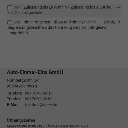
Zulassung als LKW mit N1 Zulassung bis 3.500 kg
---
5EV
zul. Gesamtgewicht
ohne Pritschenaufbau und ohne seitliche
−2.695,– €
ZP0
Begrenzungsleuchten, das Fahrzeug wird als Fahrgestell
ausgeliefert
Auto-Einmal-Eins GmbH
Nürnbergerstr. 2-4
90584
Allersberg
Telefon:
09176 98 66-11
Telefax:
09176 99 90 00
E-Mail:
t.endres@a-e-e.de
Öffnungszeiten
Mo-Fr 09:00-18:00 Uhr / Kfz-Werkstatt 08:00-16:30