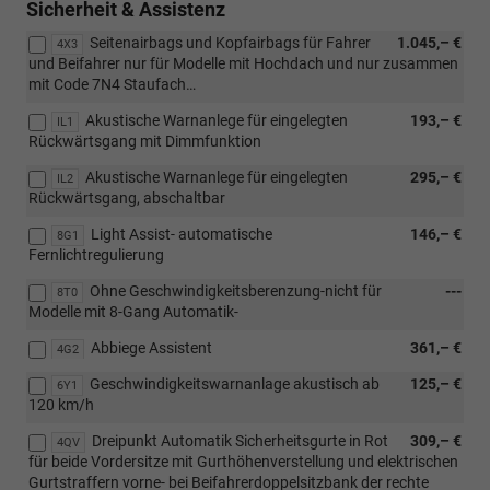
Sicherheit & Assistenz
Seitenairbags und Kopfairbags für Fahrer
1.045,– €
4X3
und Beifahrer nur für Modelle mit Hochdach und nur zusammen
mit Code 7N4 Staufach…
Akustische Warnanlege für eingelegten
193,– €
IL1
Rückwärtsgang mit Dimmfunktion
Akustische Warnanlege für eingelegten
295,– €
IL2
Rückwärtsgang, abschaltbar
Light Assist- automatische
146,– €
8G1
Fernlichtregulierung
Ohne Geschwindigkeitsberenzung-nicht für
---
8T0
Modelle mit 8-Gang Automatik-
Abbiege Assistent
361,– €
4G2
Geschwindigkeitswarnanlage akustisch ab
125,– €
6Y1
120 km/h
Dreipunkt Automatik Sicherheitsgurte in Rot
309,– €
4QV
für beide Vordersitze mit Gurthöhenverstellung und elektrischen
Gurtstraffern vorne- bei Beifahrerdoppelsitzbank der rechte