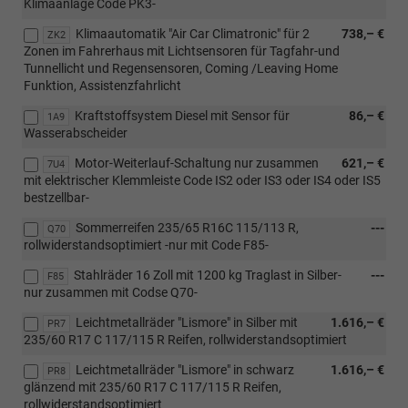
Klimaanlage Code PK3-
Klimaautomatik "Air Car Climatronic" für 2
738,– €
ZK2
Zonen im Fahrerhaus mit Lichtsensoren für Tagfahr-und
Tunnellicht und Regensensoren, Coming /Leaving Home
Funktion, Assistenzfahrlicht
Kraftstoffsystem Diesel mit Sensor für
86,– €
1A9
Wasserabscheider
Motor-Weiterlauf-Schaltung nur zusammen
621,– €
7U4
mit elektrischer Klemmleiste Code IS2 oder IS3 oder IS4 oder IS5
bestzellbar-
Sommerreifen 235/65 R16C 115/113 R,
---
Q70
rollwiderstandsoptimiert -nur mit Code F85-
Stahlräder 16 Zoll mit 1200 kg Traglast in Silber-
---
F85
nur zusammen mit Codse Q70-
Leichtmetallräder "Lismore" in Silber mit
1.616,– €
PR7
235/60 R17 C 117/115 R Reifen, rollwiderstandsoptimiert
Leichtmetallräder "Lismore" in schwarz
1.616,– €
PR8
glänzend mit 235/60 R17 C 117/115 R Reifen,
rollwiderstandsoptimiert