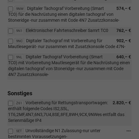
Digitaler Tachograf Vorbereitung (Smart
574,– €
9NW
TC0) für die Nachrüstung einen digitalen tachograf von
Stoneridge -nur zusammen mit Code 4N7 Zusatzzkonsole-
Elektronischer Fahrtenschreiber Samrt TC0
762,– €
9N1
Digitaler Tachograf mit Vorbereitung für
902,– €
9NC
Mautlesegerät- nur zusammen mit Zusatzkonsoile Code 47N-
Digitaler Tachograf Vorbereitung (Smart
640,– €
9NL
TC0) mit Vorbereitung Mautlesegerät für die Nachrüstung einen
digitalen tachograf von Stoneridge -nur zusammen mit Code
4N7 Zusatzzkonsole-
Sonstiges
Vorbereitung für Rettungstransportwagen:
2.820,– €
Z61
enthält folgende Codes IS2,S5L,
1T6,2MF,4N7,6N3,7U4,8SE,8FE,8WH,9CX,9NWes entfallt das
Serienmäßige IP4
Unvollständige N1 Zulassung-nur unter
---
5ET
bestimmten Voraussetzungen-