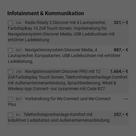
Infotainment & Kommunikation
Radio Ready 2 Discover mit 4 Lautsprecher,
521,– €
Z66
Farbdisplkay 10 Zoll Touch Screen, Voprbereitung für
Navigationsystem Discover Media, USB Ladebuchsen mit
erhöhter Ladeleistung
Navigationssysstem Discover Media, 4
887,– €
Z67
Lautsprecher, Europakarten, USB Ladebuchsen mit erhöhter
Ladeleistung,
Navigationssystem Discover PRO mit 12
1.604,– €
Z68
Zoll Farbdisplay Touch Screen, Telefonfreisprechanlage Comfort
mit Außenantennenanbindung, Sprachbedienung, Wired &
Wireless App Connect- nur zusammen mit Code R27
Vorbereitung für We Connect und We Connect
---
R27
Plus
Telefonfreisprechanlage Komfort mit
257,– €
9IJ
induktiver Ladestation und Außenantennenanbindung