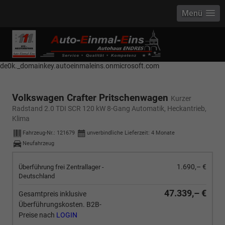
Menü
------------ Host Name : selector1._domainkey Points to address or value:
selector1-aee-de0k._domainkey.autoeinmaleins.onmicrosoft.com Host
Name : selector2._domainkey Points to address or value: selector2-aee-
de0k._domainkey.autoeinmaleins.onmicrosoft.com
Volkswagen Crafter Pritschenwagen
Kurzer
Radstand 2.0 TDI SCR 120 kW 8-Gang Automatik, Heckantrieb,
Klima
Fahrzeug-Nr.:
121679
unverbindliche Lieferzeit:
4 Monate
Neufahrzeug
1.690,– €
Überführung frei Zentrallager -
Deutschland
47.339,– €
Gesamtpreis inklusive
Überführungskosten. B2B-
Preise nach
LOGIN