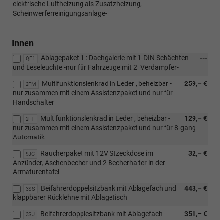
elektrische Luftheizung als Zusatzheizung,
Scheinwerferreinigungsanlage-
Innen
Ablagepaket 1 : Dachgalerie mit 1-DIN Schächten
---
QE1
und Leseleuchte -nur für Fahrzeuge mit 2. Verdampfer-
Multifunktionslenkrad in Leder , beheizbar -
259,– €
2FM
nur zusammen mit einem Assistenzpaket und nur für
Handschalter
Multifunktionslenkrad in Leder , beheizbar -
129,– €
2FT
nur zusammen mit einem Assistenzpaket und nur für 8-gang
Automatik
Raucherpaket mit 12V Stzeckdose im
32,– €
9JC
Anzünder, Aschenbecher und 2 Becherhalter in der
Armaturentafel
Beifahrerdoppelsitzbank mit Ablagefach und
443,– €
3SS
klappbarer Rücklehne mit Ablagetisch
Beifahrerdopplesitzbank mit Ablagefach
351,– €
3SJ