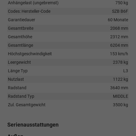
Anhängelast (ungebremst)
750 kg
Codes: Hersteller-Code
SZB B6F
Garantiedauer
60 Monate
Gesamtbreite
2068 mm
Gesamthöhe
2312 mm
Gesamtlänge
6204 mm
Höchstgeschwindigkeit
153 km/h
Leergewicht
2378 kg
Länge Typ
L3
Nutzlast
1122 kg
Radstand
3640 mm
Radstand Typ
MIDDLE
Zul. Gesamtgewicht
3500 kg
Serienausstattungen