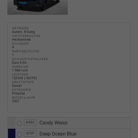
GETRIEBE
Autom. 8-Gang
ANTRIEBSACHSE
Heckantrieb
ZYLINDER
4
PARTIKELFILTER
1
SCHADSTOFFKLASSE
Euro 6 EA
HUBRAUM
1.968 ccm
LEISTUNG
120 kW (163 PS)
KRAFTSTOFF
Diesel
KATEGORIE
Pritsche
MODELLJAHR
2027
Candy Weiss
B4B4
Deep Ocean Blue
0P0P