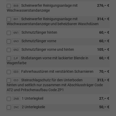
Scheinwerfer Reinigungsanlage mit
276,– €
8X8
Wischwasserstandanzeige
Scheinwerfer Reinigungsanlage mit
314,– €
8X1
Wischwasserstandanzeige und beheizbaren Waschdüsen
Schmutzfänger hinten
60,– €
6N1
Schmutzfänger vorne
60,– €
6N3
Schmutzfänger vorne und hinten
105,– €
6N2
Stoßstangen vorne mit lackierter Blende in
60,– €
2JF
Wagenfarbe
Fahrerhaustüren mit verstärkten Scharnieren
70,– €
0D3
Steinschlagschutz für den Unterboden
313,– €
0S3
hinten und seitlich nur zusammen mit Abschlussträger Code
AT2 und Pritschenaufbau Code ZP1
1 Unterlegkeil
27,– €
2NB
2 Unterlegkeile
50,– €
2NC