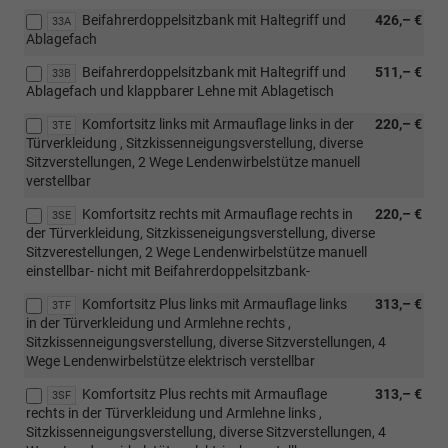
Beifahrerdoppelsitzbank mit Haltegriff und
426,– €
33A
Ablagefach
Beifahrerdoppelsitzbank mit Haltegriff und
511,– €
33B
Ablagefach und klappbarer Lehne mit Ablagetisch
Komfortsitz links mit Armauflage links in der
220,– €
3TE
Türverkleidung , Sitzkissenneigungsverstellung, diverse
Sitzverstellungen, 2 Wege Lendenwirbelstütze manuell
verstellbar
Komfortsitz rechts mit Armauflage rechts in
220,– €
3SE
der Türverkleidung, Sitzkisseneigungsverstellung, diverse
Sitzverestellungen, 2 Wege Lendenwirbelstütze manuell
einstellbar- nicht mit Beifahrerdoppelsitzbank-
Komfortsitz Plus links mit Armauflage links
313,– €
3TF
in der Türverkleidung und Armlehne rechts ,
Sitzkissenneigungsverstellung, diverse Sitzverstellungen, 4
Wege Lendenwirbelstütze elektrisch verstellbar
Komfortsitz Plus rechts mit Armauflage
313,– €
3SF
rechts in der Türverkleidung und Armlehne links ,
Sitzkissenneigungsverstellung, diverse Sitzverstellungen, 4