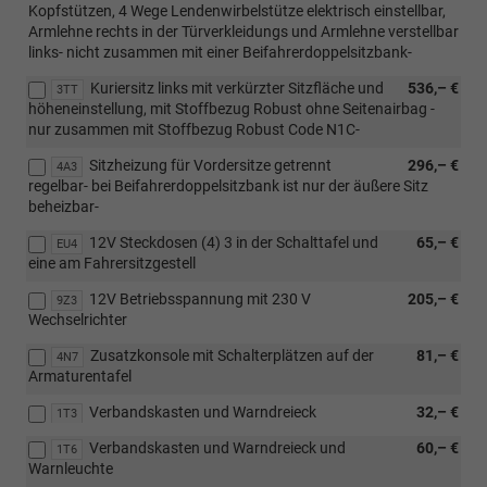
Kopfstützen, 4 Wege Lendenwirbelstütze elektrisch einstellbar,
Armlehne rechts in der Türverkleidungs und Armlehne verstellbar
links- nicht zusammen mit einer Beifahrerdoppelsitzbank-
Kuriersitz links mit verkürzter Sitzfläche und
536,– €
3TT
höheneinstellung, mit Stoffbezug Robust ohne Seitenairbag -
nur zusammen mit Stoffbezug Robust Code N1C-
Sitzheizung für Vordersitze getrennt
296,– €
4A3
regelbar- bei Beifahrerdoppelsitzbank ist nur der äußere Sitz
beheizbar-
12V Steckdosen (4) 3 in der Schalttafel und
65,– €
EU4
eine am Fahrersitzgestell
12V Betriebsspannung mit 230 V
205,– €
9Z3
Wechselrichter
Zusatzkonsole mit Schalterplätzen auf der
81,– €
4N7
Armaturentafel
Verbandskasten und Warndreieck
32,– €
1T3
Verbandskasten und Warndreieck und
60,– €
1T6
Warnleuchte