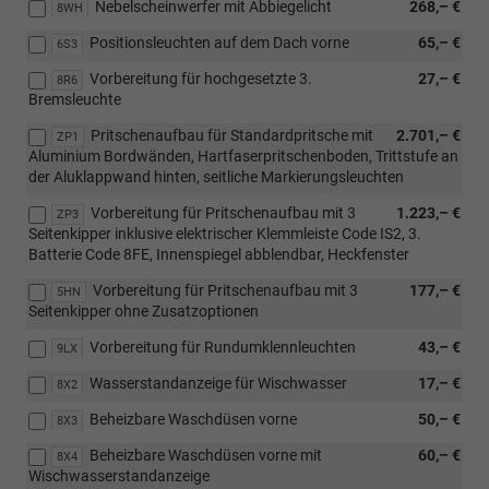
Nebelscheinwerfer mit Abbiegelicht
268,– €
8WH
Positionsleuchten auf dem Dach vorne
65,– €
6S3
Vorbereitung für hochgesetzte 3.
27,– €
8R6
Bremsleuchte
Pritschenaufbau für Standardpritsche mit
2.701,– €
ZP1
Aluminium Bordwänden, Hartfaserpritschenboden, Trittstufe an
der Aluklappwand hinten, seitliche Markierungsleuchten
Vorbereitung für Pritschenaufbau mit 3
1.223,– €
ZP3
Seitenkipper inklusive elektrischer Klemmleiste Code IS2, 3.
Batterie Code 8FE, Innenspiegel abblendbar, Heckfenster
Vorbereitung für Pritschenaufbau mit 3
177,– €
5HN
Seitenkipper ohne Zusatzoptionen
Vorbereitung für Rundumklennleuchten
43,– €
9LX
Wasserstandanzeige für Wischwasser
17,– €
8X2
Beheizbare Waschdüsen vorne
50,– €
8X3
Beheizbare Waschdüsen vorne mit
60,– €
8X4
Wischwasserstandanzeige