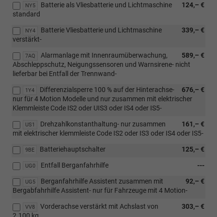
Batterie als Vliesbatterie und Lichtmaschine
124,– €
NY5
standard
Batterie Vliesbatterie und Lichtmaschine
339,– €
NY4
verstärkt-
Alarmanlage mit Innenraumüberwachung,
589,– €
7AQ
Abschleppschutz, Neigungssensoren und Warnsirene- nicht
lieferbar bei Entfall der Trennwand-
Differenzialsperre 100 % auf der Hinterachse-
676,– €
1Y4
nur für 4 Motion Modelle und nur zusammen mit elektrischer
Klemmleiste Code IS2 oder UIS3 oder IS4 oder IS5-
Drehzahlkonstanthaltung- nur zusammen
161,– €
US1
mit elektrischer klemmleiste Code IS2 oder IS3 oder IS4 oder IS5-
Batteriehauptschalter
125,– €
9BE
Entfall Berganfahrhilfe
---
UG0
Berganfahrhilfe Assistent zusammen mit
92,– €
UG5
Bergabfahrhilfe Assistent- nur für Fahrzeuge mit 4 Motion-
Vorderachse verstärkt mit Achslast von
303,– €
VV8
2.100 kg