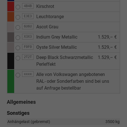
Kirschrot
4B4B
Leuchtorange
E3E3
Ascot Grau
6U6U
Indium Grey Metallic
1.529,– €
X3X3
Oyste Silver Metallic
1.529,– €
F0F0
Deep Black Schwarzmetallic
1.529,– €
2T2T
Perleffekt
Alle von Volkswagen angebotenen
xxxx
RAL- oder Sonderfarben sind bei uns
auf Anfrage bestellbar
Allgemeines
Sonstiges
Anhängelast (gebremst)
3500 kg