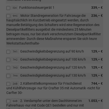
Funktionssteuergerät 1
339,– €
IS4
Motor Standregeneration für Fahrzeuge die
236,– €
9HC
hauptsächlich im Kurzbetrieb eingesetzt werden, durch
manuelle Betätigung des Schalters wird eine Regeneration des
Dieselpartikelfilters ausgelöst die mindestens 25 Minuten
betragen muss, nur bei stark verschmutztem Dieselpartikelfilter
amnwenden- Durch diese Maßnahme ersparen Sie sich teure
Werkstattaufenthalte-
Geschwindigkeitsbegrenzung auf 90 km/h
129,– €
7H1
Geschwindigkeitsbegrenzung auf 100 km/h
129,– €
7H2
Geschwindigkeitsbegrenzung auf 120 km/h
129,– €
7H3
Geschwindigkeitsbegrenzung auf 130 km/h
129,– €
7H4
2.Kältemittelkompressor für Frischdienst
744,– €
2AB
und Kühllfahrzeuge- nur für Crafter 35 mit Automatik -nicht für
Carfter 30-
2. Verdampfer unter dem Dachhimmel im
1.053,– €
6AB
Fahrerhaus -nur mit Code QE1 bestellen und nur mit