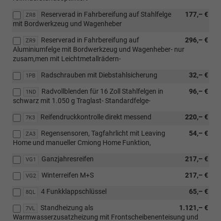
Reserverad in Fahrbereifung auf Stahlfelge
177,– €
ZR8
mit Bordwerkzeug und Wagenheber
Reserverad in Fahrbereifung auf
296,– €
ZR9
Aluminiumfelge mit Bordwerkzeug und Wagenheber- nur
zusam,men mit Leichtmetallrädern-
Radschrauben mit Diebstahlsicherung
32,– €
1PB
Radvollblenden für 16 Zoll Stahlfelgen in
96,– €
1ND
schwarz mit 1.050 g Traglast- Standardfelge-
Reifendruckkontrolle direkt messend
220,– €
7K3
Regensensoren, Tagfahrlicht mit Leaving
54,– €
ZA3
Home und manueller Cmiong Home Funktion,
Ganzjahresreifen
217,– €
VG1
Winterreifen M+S
217,– €
VG2
4 Funkklappschlüssel
65,– €
8QL
Standheizung als
1.121,– €
7VL
Warmwasserzusatzheizung mit Frontscheibenenteisung und