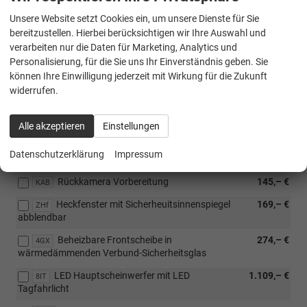
Kabelsatz, Sreckdose, Anhängebock und Steuergerät inklusive
Gepsannstabilisierung
Unsere Website setzt Cookies ein, um unsere Dienste für Sie
bereitzustellen. Hierbei berücksichtigen wir Ihre Auswahl und
Außensiegel elektrisch einstellbar , elektrisch
312,– €
6XP
verarbeiten nur die Daten für Marketing, Analytics und
klappbar und beheizbar
Personalisierung, für die Sie uns Ihr Einverständnis geben. Sie
Design Paket: Kühlerschutzgitter lackiert mit
298,– €
können Ihre Einwilligung jederzeit mit Wirkung für die Zukunft
6KD
3 Chromleisten und Ausströmer-Blenden mir Silber
widerrufen.
Applikationen
CW-Wert-Verkleidung
---
VM1
Alle akzeptieren
Einstellungen
Dachblinkleuchten -Vorbereitung - bei
43,– €
9H2
Datenschutzerklärung
Impressum
Montage ist TÜV Einzelabnahme erforderlich-
Rückkamera Vorbereitung
145,– €
KAB
Heckfenster mit Sicherheuitsinnenspiegel
169,– €
ZHf
abblendbar
Beheizbare Frontscheibe in
274,– €
4GX
wärmedämmenden Verbund-Sicherheitsglas
LED Hauptscheinwerfer mit LED
1.109,– €
8IT
Tagfahrlicht