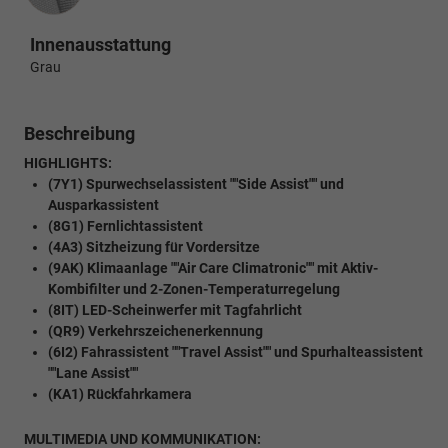
Innenausstattung
Grau
Beschreibung
HIGHLIGHTS:
(7Y1) Spurwechselassistent ""Side Assist"" und
Ausparkassistent
(8G1) Fernlichtassistent
(4A3) Sitzheizung für Vordersitze
(9AK) Klimaanlage ""Air Care Climatronic"" mit Aktiv-
Kombifilter und 2-Zonen-Temperaturregelung
(8IT) LED-Scheinwerfer mit Tagfahrlicht
(QR9) Verkehrszeichenerkennung
(6I2) Fahrassistent ""Travel Assist"" und Spurhalteassistent
""Lane Assist""
(KA1) Rückfahrkamera
MULTIMEDIA UND KOMMUNIKATION: