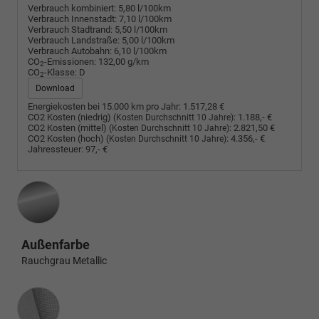
Verbrauch kombiniert:
5,80 l/100km
Verbrauch Innenstadt:
7,10 l/100km
Verbrauch Stadtrand:
5,50 l/100km
Verbrauch Landstraße:
5,00 l/100km
Verbrauch Autobahn:
6,10 l/100km
CO
-Emissionen:
132,00 g/km
2
CO
-Klasse:
D
2
Download
Energiekosten bei 15.000 km pro Jahr:
1.517,28 €
CO2 Kosten (niedrig)
:
1.188,- €
(Kosten Durchschnitt 10 Jahre)
CO2 Kosten (mittel)
:
2.821,50 €
(Kosten Durchschnitt 10 Jahre)
CO2 Kosten (hoch)
:
4.356,- €
(Kosten Durchschnitt 10 Jahre)
Jahressteuer:
97,- €
Außenfarbe
Rauchgrau Metallic
Innenausstattung