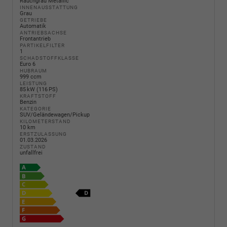
Rauchgrau Metallic
INNENAUSSTATTUNG
Grau
GETRIEBE
Automatik
ANTRIEBSACHSE
Frontantrieb
PARTIKELFILTER
1
SCHADSTOFFKLASSE
Euro 6
HUBRAUM
999 ccm
LEISTUNG
85 kW (116 PS)
KRAFTSTOFF
Benzin
KATEGORIE
SUV/Geländewagen/Pickup
KILOMETERSTAND
10 km
ERSTZULASSUNG
01.03.2026
ZUSTAND
unfallfrei