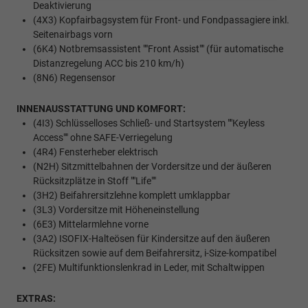
Deaktivierung
(4X3) Kopfairbagsystem für Front- und Fondpassagiere inkl.
Seitenairbags vorn
(6K4) Notbremsassistent ""Front Assist"" (für automatische
Distanzregelung ACC bis 210 km/h)
(8N6) Regensensor
INNENAUSSTATTUNG UND KOMFORT:
(4I3) Schlüsselloses Schließ- und Startsystem ""Keyless
Access"" ohne SAFE-Verriegelung
(4R4) Fensterheber elektrisch
(N2H) Sitzmittelbahnen der Vordersitze und der äußeren
Rücksitzplätze in Stoff ""Life""
(3H2) Beifahrersitzlehne komplett umklappbar
(3L3) Vordersitze mit Höheneinstellung
(6E3) Mittelarmlehne vorne
(3A2) ISOFIX-Halteösen für Kindersitze auf den äußeren
Rücksitzen sowie auf dem Beifahrersitz, i-Size-kompatibel
(2FE) Multifunktionslenkrad in Leder, mit Schaltwippen
EXTRAS: