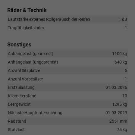
Räder & Technik
Lautstärke externes Rollgeräusch der Reifen
1 dB
Tragfähigkeitsindex
1
Sonstiges
Anhängelast (gebremst)
1100 kg
Anhängelast (ungebremst)
640 kg
Anzahl Sitzplätze
5
Anzahl Vorbesitzer
1
Erstzulassung
01.03.2026
Kilometerstand
10
Leergewicht
1295 kg
Nächste Hauptuntersuchung
01.03.2029
Radstand
2551 mm
Stützlast
75 kg