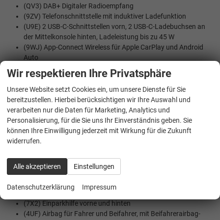
(QV3) DAB+ Digitaler Radioempfang
(9ZV) Telefonschnittstelle mit induktiver Ladefunktion
(U9E) 2 USB-C-Schnittstellen vorn, 2 USB-C-Ladebuchsen an
der Mittelkonsole hinten, Ladeleistung bis zu 45 W
(9WJ) App-Connect Wireless für Apple CarPlay und Android
Auto
Wir respektieren Ihre Privatsphäre
SICHERHEIT:
Unsere Website setzt Cookies ein, um unsere Dienste für Sie
(1AS) Elektronisches Stabilisierungsprogramm mit
bereitzustellen. Hierbei berücksichtigen wir Ihre Auswahl und
Gegenlenkunterstützung, ABS, ASR, EDS, MSR und
verarbeiten nur die Daten für Marketing, Analytics und
Gespannstabilisierung
Personalisierung, für die Sie uns Ihr Einverständnis geben. Sie
(7L6) Start-Stopp Automatik
können Ihre Einwilligung jederzeit mit Wirkung für die Zukunft
(4L6) Innenspiegel automatisch abblendend
widerrufen.
(UG1) Berganfahrassistent
(7W2) Proaktives Insassenschutzsystem in Verbindung mit
""Front Assist""
Alle akzeptieren
Einstellungen
(EM2) Ablenkungs- und Müdigkeitserkennung
(8T8) Automatische Distanzregelung ACC ""stop & go"", mit
Datenschutzerklärung
Impressum
Geschwindigkeitsbegrenzer
(7X2) Einparkhilfe vorne und hinten
(4UF) Airbag für Fahrer und Beifahrer, mit Beifahrerairbag-