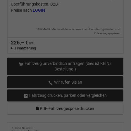
Überführungskosten. B2B-
Preise nach
LOGIN
19% MwSt. Mehrwertsteuer ausweisbar, Überführungskosten und
Zulassungspapieren
226,– €
mtl.
Finanzierung
Fahrzeug unverbindlich anfragen (dies ist KEINE
Bestellung!)
Wir rufen Sie an
Fahrzeug drucken, parken oder vergleichen
PDF-Fahrzeugexposé drucken
AUSSENFARBE