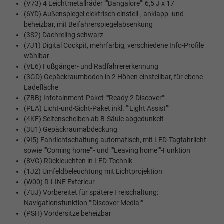
(V73) 4 Leichtmetallräder ""Bangalore"" 6,5 J x 17
(6YD) Außenspiegel elektrisch einstell-, anklapp- und
beheizbar, mit Beifahrerspiegelabsenkung
(3S2) Dachreling schwarz
(7J1) Digital Cockpit, mehrfarbig, verschiedene Info-Profile
wählbar
(VL6) Fußgänger- und Radfahrererkennung
(3GD) Gepäckraumboden in 2 Höhen einstellbar, für ebene
Ladefläche
(ZBB) Infotainment-Paket ""Ready 2 Discover""
(PLA) Licht-und-Sicht-Paket inkl. ""Light Assist""
(4KF) Seitenscheiben ab B-Säule abgedunkelt
(3U1) Gepäckraumabdeckung
(9I5) Fahrlichtschaltung automatisch, mit LED-Tagfahrlicht
sowie ""Coming home""- und ""Leaving home""-Funktion
(8VG) Rückleuchten in LED-Technik
(1J2) Umfeldbeleuchtung mit Lichtprojektion
(W00) R-LINE Exterieur
(7UJ) Vorbereitet für spätere Freischaltung:
Navigationsfunktion ""Discover Media""
(PSH) Vordersitze beheizbar