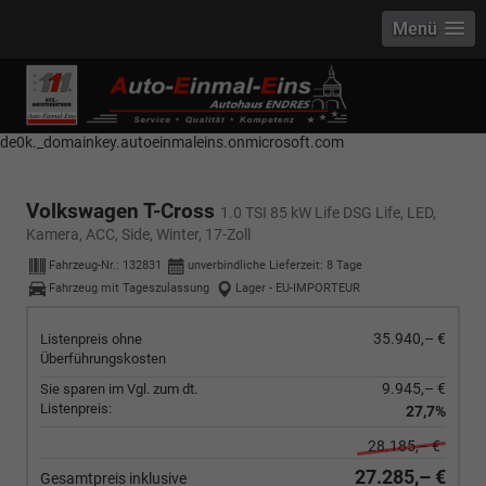
Menü
------------ Host Name : selector1._domainkey Points to address or value:
selector1-aee-de0k._domainkey.autoeinmaleins.onmicrosoft.com Host
Name : selector2._domainkey Points to address or value: selector2-aee-
de0k._domainkey.autoeinmaleins.onmicrosoft.com
Volkswagen T-Cross
1.0 TSI 85 kW Life DSG Life, LED,
Kamera, ACC, Side, Winter, 17-Zoll
Fahrzeug-Nr.:
132831
unverbindliche Lieferzeit:
8 Tage
Fahrzeug mit Tageszulassung
Lager - EU-IMPORTEUR
35.940,– €
Listenpreis ohne
Überführungskosten
9.945,– €
Sie sparen im Vgl. zum dt.
Listenpreis:
27,7%
28.185,– €
27.285,– €
Gesamtpreis inklusive