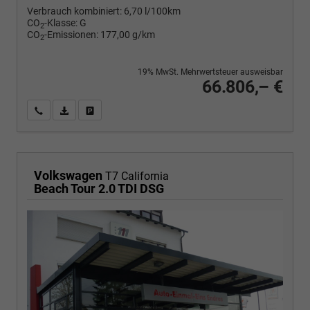
Verbrauch kombiniert:
6,70 l/100km
CO
-Klasse:
G
2
CO
-Emissionen:
177,00 g/km
2
19% MwSt. Mehrwertsteuer ausweisbar
66.806,– €
Wir rufen Sie an
PDF-Fahrzeugexposé drucken
Fahrzeug drucken, parken oder vergleichen
Volkswagen
T7 California
Beach Tour 2.0 TDI DSG