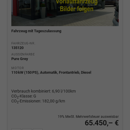
Fahrzeug mit Tageszulassung
FAHRZEUG-NR.
135120
AUSSENFARBE
Pure Grey
MOTOR
110 kW (150 PS), Automatik, Frontantrieb, Diesel
Verbrauch kombiniert:
6,90 l/100km
CO
-Klasse:
G
2
CO
-Emissionen:
182,00 g/km
2
19% MwSt. Mehrwertsteuer ausweisbar
65.450,– €