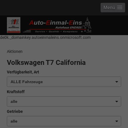
Menü
------------ Host Name : selector1._domainkey Points to address or value:
selector1-aee-de0k._domainkey.autoeinmaleins.onmicrosoft.com Host
Name : selector2._domainkey Points to address or value: selector2-aee-
de0k._domainkey.autoeinmaleins.onmicrosoft.com
Aktionen
Volkswagen T7 California
Verfügbarkeit, Art
Kraftstoff
Getriebe