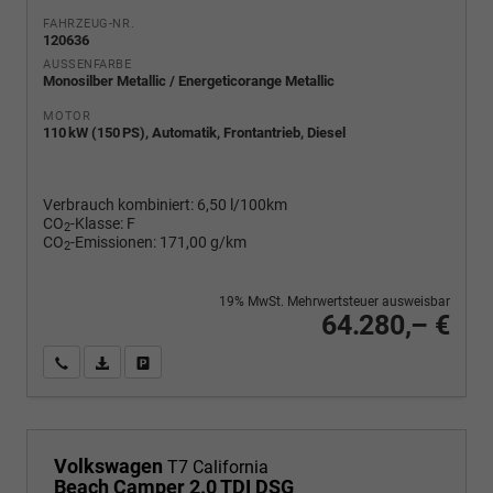
FAHRZEUG-NR.
120636
AUSSENFARBE
Monosilber Metallic / Energeticorange Metallic
MOTOR
110 kW (150 PS), Automatik, Frontantrieb, Diesel
Verbrauch kombiniert:
6,50 l/100km
CO
-Klasse:
F
2
CO
-Emissionen:
171,00 g/km
2
19% MwSt. Mehrwertsteuer ausweisbar
64.280,– €
Wir rufen Sie an
PDF-Fahrzeugexposé drucken
Fahrzeug drucken, parken oder vergleichen
Volkswagen
T7 California
Beach Camper 2.0 TDI DSG