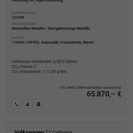
Fahrzeug mit Tageszulassung
FAHRZEUG-NR.
121530
AUSSENFARBE
Monosilber Metallic / Energeticorange Metallic
MOTOR
110 kW (150 PS), Automatik, Frontantrieb, Diesel
Verbrauch kombiniert:
6,50 l/100km
CO
-Klasse:
F
2
CO
-Emissionen:
171,00 g/km
2
19% MwSt. Mehrwertsteuer ausweisbar
65.870,– €
Wir rufen Sie an
PDF-Fahrzeugexposé drucken
Fahrzeug drucken, parken oder vergleichen
Volkswagen
T7 California