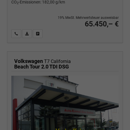
CO
-Emissionen:
182,00 g/km
2
19% MwSt. Mehrwertsteuer ausweisbar
65.450,– €
Wir rufen Sie an
PDF-Fahrzeugexposé drucken
Fahrzeug drucken, parken oder vergleichen
Volkswagen
T7 California
Beach Tour 2.0 TDI DSG