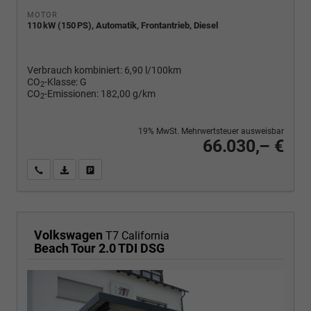
MOTOR
110 kW (150 PS), Automatik, Frontantrieb, Diesel
Verbrauch kombiniert:
6,90 l/100km
CO
-Klasse:
G
2
CO
-Emissionen:
182,00 g/km
2
19% MwSt. Mehrwertsteuer ausweisbar
66.030,– €
Wir rufen Sie an
PDF-Fahrzeugexposé drucken
Fahrzeug drucken, parken oder vergleichen
Volkswagen
T7 California
Beach Tour 2.0 TDI DSG