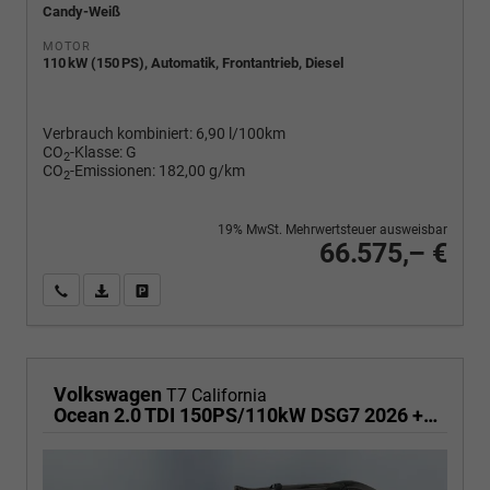
Candy-Weiß
MOTOR
110 kW (150 PS), Automatik, Frontantrieb, Diesel
Verbrauch kombiniert:
6,90 l/100km
CO
-Klasse:
G
2
CO
-Emissionen:
182,00 g/km
2
19% MwSt. Mehrwertsteuer ausweisbar
66.575,– €
Wir rufen Sie an
PDF-Fahrzeugexposé drucken
Fahrzeug drucken, parken oder vergleichen
Volkswagen
T7 California
Ocean 2.0 TDI 150PS/110kW DSG7 2026 +TOP & PARK PAKET+18" ALU+AHK+TRAVEL ASSIST+EL- HEBEDACH, BASALT GRAU+CAMPINGAUSBAU