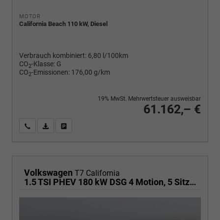
MOTOR
California Beach 110 kW, Diesel
Verbrauch kombiniert:
6,80 l/100km
CO
-Klasse:
G
2
CO
-Emissionen:
176,00 g/km
2
19% MwSt. Mehrwertsteuer ausweisbar
61.162,– €
Wir rufen Sie an
PDF-Fahrzeugexposé drucken
Fahrzeug drucken, parken oder vergleichen
Volkswagen
T7 California
1.5 TSI PHEV 180 kW DSG 4 Motion, 5 Sitze , 17 Zoll Leichtmetallfelgen. fünf Jahre Garantie, Markise, Schiene u. Gehäuse links, 6 Sitze, Klima,