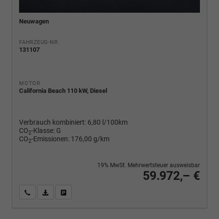
Neuwagen
FAHRZEUG-NR.
131107
MOTOR
California Beach 110 kW, Diesel
Verbrauch kombiniert:
6,80 l/100km
CO
-Klasse:
G
2
CO
-Emissionen:
176,00 g/km
2
19% MwSt. Mehrwertsteuer ausweisbar
59.972,– €
Wir rufen Sie an
PDF-Fahrzeugexposé drucken
Fahrzeug drucken, parken oder vergleichen