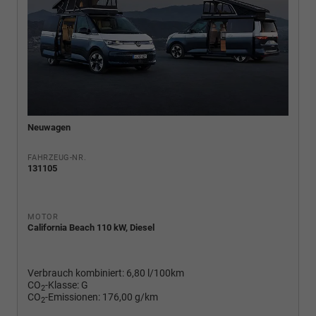
Neuwagen
FAHRZEUG-NR.
131105
MOTOR
California Beach 110 kW, Diesel
Verbrauch kombiniert:
6,80 l/100km
CO
-Klasse:
G
2
CO
-Emissionen:
176,00 g/km
2