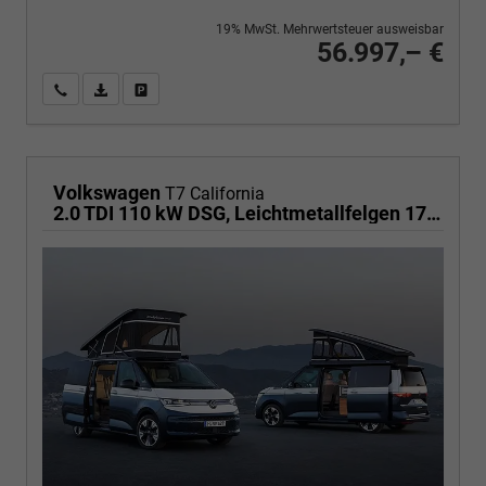
19% MwSt. Mehrwertsteuer ausweisbar
56.997,– €
Wir rufen Sie an
PDF-Fahrzeugexposé drucken
Fahrzeug drucken, parken oder vergleichen
Volkswagen
T7 California
2.0 TDI 110 kW DSG, Leichtmetallfelgen 17 Zoll, Markise mit Schiene und Gehäuse links, 5 Sitze, Klima, Jahre Werksgarantie,