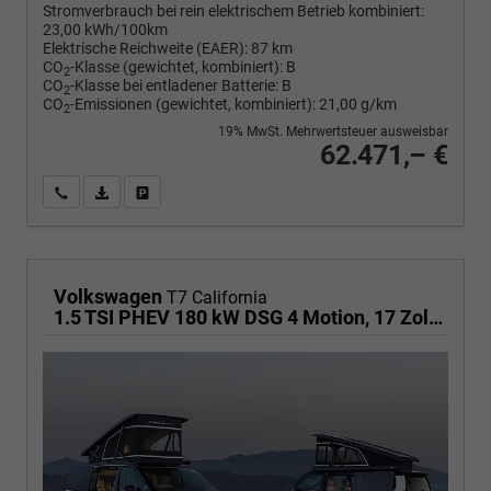
Stromverbrauch bei rein elektrischem Betrieb kombiniert:
23,00 kWh/100km
Elektrische Reichweite (EAER):
87 km
CO
-Klasse (gewichtet, kombiniert):
B
2
CO
-Klasse bei entladener Batterie:
B
2
CO
-Emissionen (gewichtet, kombiniert):
21,00 g/km
2
19% MwSt. Mehrwertsteuer ausweisbar
62.471,– €
Wir rufen Sie an
PDF-Fahrzeugexposé drucken
Fahrzeug drucken, parken oder vergleichen
Volkswagen
T7 California
1.5 TSI PHEV 180 kW DSG 4 Motion, 17 Zoll Fahrwerk, Sitze 4, Leichtmetallfelgen Zoll, Markise mit Schiene und Gehäuse links, Klima, 5 Jahre Werksgarantie,