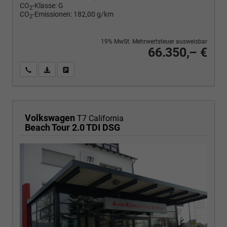
CO
-Klasse:
G
2
CO
-Emissionen:
182,00 g/km
2
19% MwSt. Mehrwertsteuer ausweisbar
66.350,– €
Wir rufen Sie an
PDF-Fahrzeugexposé drucken
Fahrzeug drucken, parken oder vergleichen
Volkswagen
T7 California
Beach Tour 2.0 TDI DSG