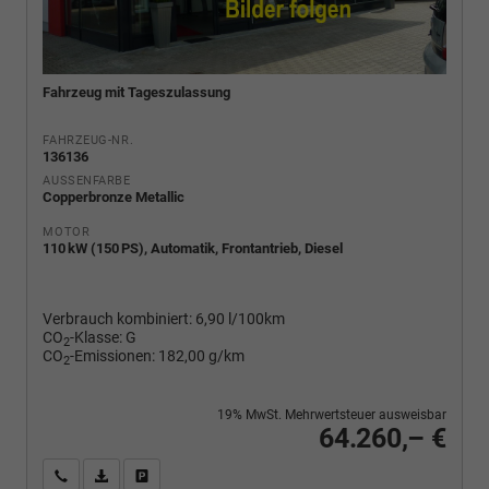
Fahrzeug mit Tageszulassung
FAHRZEUG-NR.
136136
AUSSENFARBE
Copperbronze Metallic
MOTOR
110 kW (150 PS), Automatik, Frontantrieb, Diesel
Verbrauch kombiniert:
6,90 l/100km
CO
-Klasse:
G
2
CO
-Emissionen:
182,00 g/km
2
19% MwSt. Mehrwertsteuer ausweisbar
64.260,– €
Wir rufen Sie an
PDF-Fahrzeugexposé drucken
Fahrzeug drucken, parken oder vergleichen