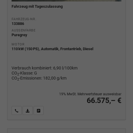
Fahrzeug mit Tageszulassung
FAHRZEUG-NR.
133886
AUSSENFARBE
Puregrey
MOTOR
110 kW (150 PS), Automatik, Frontantrieb, Diesel
Verbrauch kombiniert:
6,90 l/100km
CO
-Klasse:
G
2
CO
-Emissionen:
182,00 g/km
2
19% MwSt. Mehrwertsteuer ausweisbar
66.575,– €
Wir rufen Sie an
PDF-Fahrzeugexposé drucken
Fahrzeug drucken, parken oder vergleichen