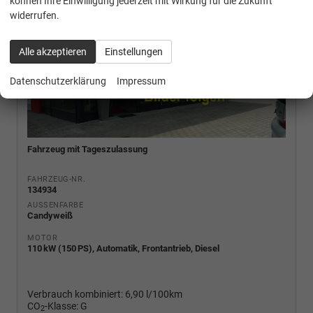
können Ihre Einwilligung jederzeit mit Wirkung für die Zukunft
widerrufen.
Alle akzeptieren
Einstellungen
Datenschutzerklärung
Impressum
Fahrzeug mit Tageszulassung
FAHRZEUG-NR.
134934
AUSSENFARBE
Candyweiß
MOTOR
110 kW (150 PS), Automatik, Frontantrieb, Diesel
Verbrauch kombiniert:
6,90 l/100km
CO
-Klasse:
G
2