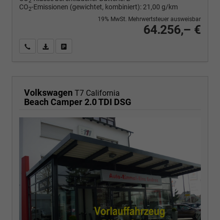
2
CO
-Emissionen (gewichtet, kombiniert):
21,00 g/km
2
19% MwSt. Mehrwertsteuer ausweisbar
64.256,– €
Wir rufen Sie an
PDF-Fahrzeugexposé drucken
Fahrzeug drucken, parken oder vergleichen
Volkswagen
T7 California
Beach Camper 2.0 TDI DSG