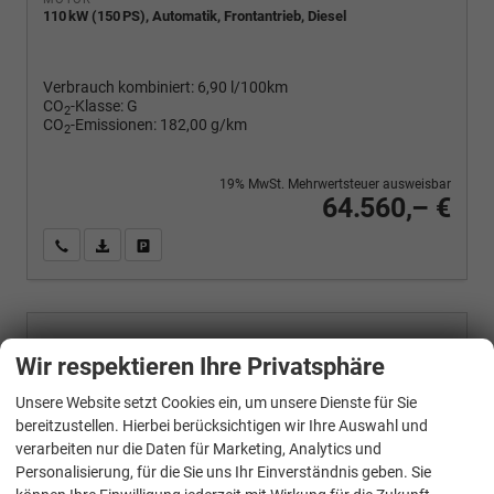
110 kW (150 PS), Automatik, Frontantrieb, Diesel
Verbrauch kombiniert:
6,90 l/100km
CO
-Klasse:
G
2
CO
-Emissionen:
182,00 g/km
2
19% MwSt. Mehrwertsteuer ausweisbar
64.560,– €
Wir rufen Sie an
PDF-Fahrzeugexposé drucken
Fahrzeug drucken, parken oder vergleichen
Volkswagen
T7 California
Wir respektieren Ihre Privatsphäre
Beach Tour 2.0 TDI DSG
Unsere Website setzt Cookies ein, um unsere Dienste für Sie
bereitzustellen. Hierbei berücksichtigen wir Ihre Auswahl und
verarbeiten nur die Daten für Marketing, Analytics und
Personalisierung, für die Sie uns Ihr Einverständnis geben. Sie