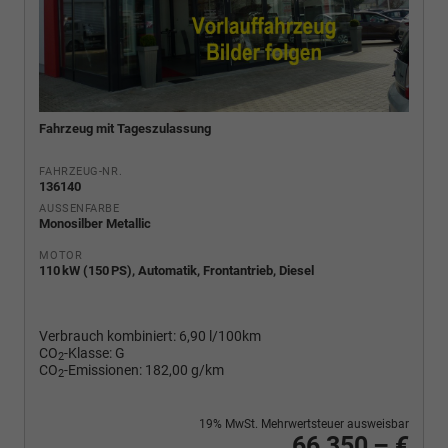
Fahrzeug mit Tageszulassung
FAHRZEUG-NR.
136140
AUSSENFARBE
Monosilber Metallic
MOTOR
110 kW (150 PS), Automatik, Frontantrieb, Diesel
Verbrauch kombiniert:
6,90 l/100km
CO
-Klasse:
G
2
CO
-Emissionen:
182,00 g/km
2
19% MwSt. Mehrwertsteuer ausweisbar
66.350,– €