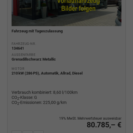
Fahrzeug mit Tageszulassung
FAHRZEUG-NR.
134641
AUSSENFARBE
Grenadillschwarz Metallic
MOTOR
210 kW (286 PS), Automatik, Allrad, Diesel
Verbrauch kombiniert:
8,60 l/100km
CO
-Klasse:
G
2
CO
-Emissionen:
225,00 g/km
2
19% MwSt. Mehrwertsteuer ausweisbar
80.785,– €