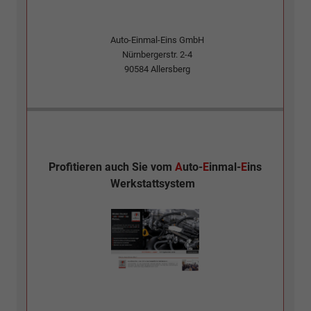
Auto-Einmal-Eins GmbH
Nürnbergerstr. 2-4
90584
Allersberg
Profitieren auch Sie vom
A
uto-
E
inmal-
E
ins
Werkstattsystem