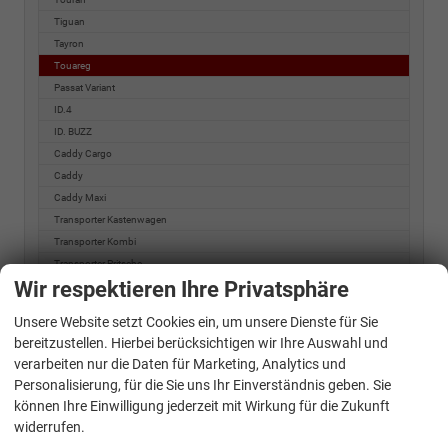
Tiguan
Tayron
Touareg
Passat Variant
ID.4
ID. BUZZ
Caddy Cargo
Caddy
Caddy Maxi
Transporter Kastenwagen
Transporter Kombi
Transporter Pritsche
Wir respektieren Ihre Privatsphäre
e-Transporter Kastenwagen
T7 Kastenwagen
Unsere Website setzt Cookies ein, um unsere Dienste für Sie
T7 Transporter
bereitzustellen. Hierbei berücksichtigen wir Ihre Auswahl und
T7 Transporter Kombi
verarbeiten nur die Daten für Marketing, Analytics und
T7 Caravelle
Personalisierung, für die Sie uns Ihr Einverständnis geben. Sie
T7 Multivan
können Ihre Einwilligung jederzeit mit Wirkung für die Zukunft
T7 California
widerrufen.
Crafter