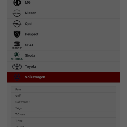
MG
Nissan
Opel
Peugeot
SEAT
Skoda
Toyota
Volkswagen
Polo
Golf
Golf Variant
Taigo
T-Cross
T-Roc
Touran