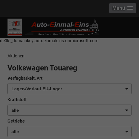
Menü
------------ Host Name : selector1._domainkey Points to address or value:
selector1-aee-de0k._domainkey.autoeinmaleins.onmicrosoft.com Host
Name : selector2._domainkey Points to address or value: selector2-aee-
de0k._domainkey.autoeinmaleins.onmicrosoft.com
Aktionen
Volkswagen Touareg
Verfügbarkeit, Art
Kraftstoff
Getriebe