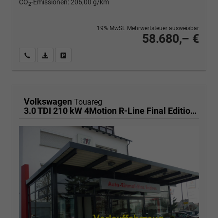
CO
-Emissionen:
206,00 g/km
2
19% MwSt. Mehrwertsteuer ausweisbar
58.680,– €
Wir rufen Sie an
PDF-Fahrzeugexposé drucken
Fahrzeug drucken, parken oder vergleichen
Volkswagen
Touareg
3.0 TDI 210 kW 4Motion R-Line Final Edition V6 Black Edition, HuD, Luft, Standheizung, Pano, Dynaudio, Leder, AHK, Navi, Side, Winter, 5 J.-Garantie