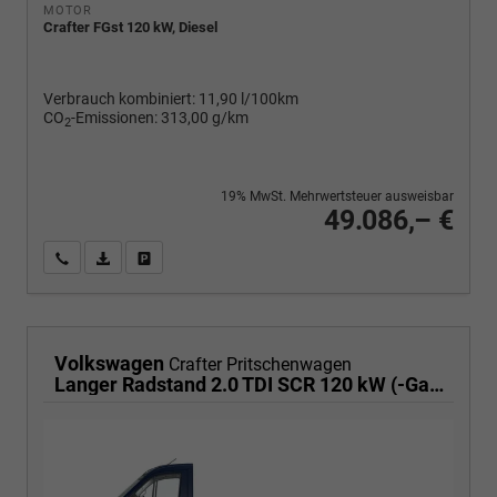
MOTOR
Crafter FGst 120 kW, Diesel
Verbrauch kombiniert:
11,90 l/100km
CO
-Emissionen:
313,00 g/km
2
19% MwSt. Mehrwertsteuer ausweisbar
49.086,– €
Wir rufen Sie an
PDF-Fahrzeugexposé drucken
Fahrzeug drucken, parken oder vergleichen
Volkswagen
Crafter Pritschenwagen
Langer Radstand 2.0 TDI SCR 120 kW (-Gang Automatik, Heckantrieb, Klima