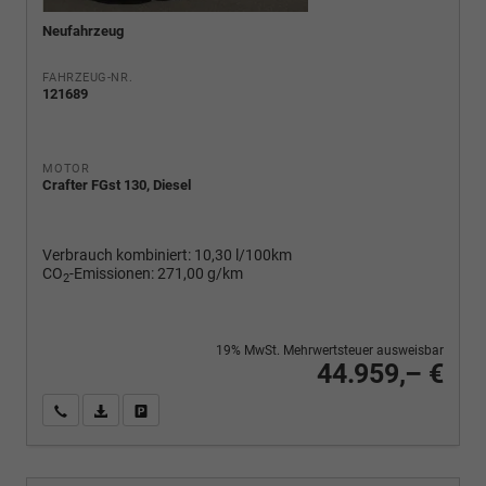
Neufahrzeug
FAHRZEUG-NR.
121689
MOTOR
Crafter FGst 130, Diesel
Verbrauch kombiniert:
10,30 l/100km
CO
-Emissionen:
271,00 g/km
2
19% MwSt. Mehrwertsteuer ausweisbar
44.959,– €
Wir rufen Sie an
PDF-Fahrzeugexposé drucken
Fahrzeug drucken, parken oder vergleichen