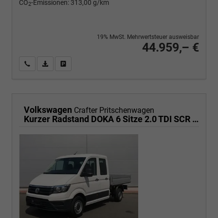
CO
-Emissionen:
313,00 g/km
2
19% MwSt. Mehrwertsteuer ausweisbar
44.959,– €
Wir rufen Sie an
PDF-Fahrzeugexposé drucken
Fahrzeug drucken, parken oder vergleichen
Volkswagen
Crafter Pritschenwagen
Kurzer Radstand DOKA 6 Sitze 2.0 TDI SCR 103 kW Gang, Klima,