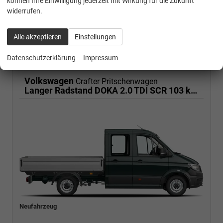
können Ihre Einwilligung jederzeit mit Wirkung für die Zukunft
19% MwSt. Mehrwertsteuer ausweisbar
widerrufen.
46.944,– €
Wir rufen Sie an
PDF-Fahrzeugexposé drucken
Fahrzeug drucken, parken oder vergleichen
Alle akzeptieren
Einstellungen
Datenschutzerklärung
Impressum
Volkswagen
Crafter Pritschenwagen
Langer Radstand DOKA 2.0 TDI SCR 103 kW 6 Sitze, Klima, LR
Neufahrzeug