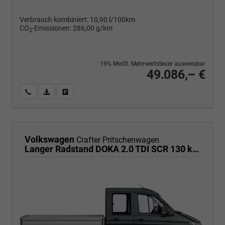
Verbrauch kombiniert:
10,90 l/100km
CO
-Emissionen:
286,00 g/km
2
19% MwSt. Mehrwertsteuer ausweisbar
49.086,– €
Wir rufen Sie an
PDF-Fahrzeugexposé drucken
Fahrzeug drucken, parken oder vergleichen
Volkswagen
Crafter Pritschenwagen
Langer Radstand DOKA 2.0 TDI SCR 130 kW 6-Gang, Klima 6 Sitze