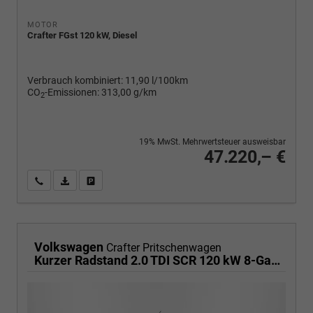
MOTOR
Crafter FGst 120 kW, Diesel
Verbrauch kombiniert:
11,90 l/100km
CO
-Emissionen:
313,00 g/km
2
19% MwSt. Mehrwertsteuer ausweisbar
47.220,– €
Wir rufen Sie an
PDF-Fahrzeugexposé drucken
Fahrzeug drucken, parken oder vergleichen
Volkswagen
Crafter Pritschenwagen
Kurzer Radstand 2.0 TDI SCR 120 kW 8-Gang Automatik, Heckantrieb, Klima