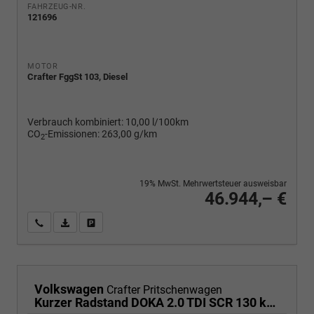
FAHRZEUG-NR.
121696
MOTOR
Crafter FggSt 103, Diesel
Verbrauch kombiniert:
10,00 l/100km
CO
-Emissionen:
263,00 g/km
2
19% MwSt. Mehrwertsteuer ausweisbar
46.944,– €
Wir rufen Sie an
PDF-Fahrzeugexposé drucken
Fahrzeug drucken, parken oder vergleichen
Volkswagen
Crafter Pritschenwagen
Kurzer Radstand DOKA 2.0 TDI SCR 130 kW 6-Gang, 6 Sitze, Klima