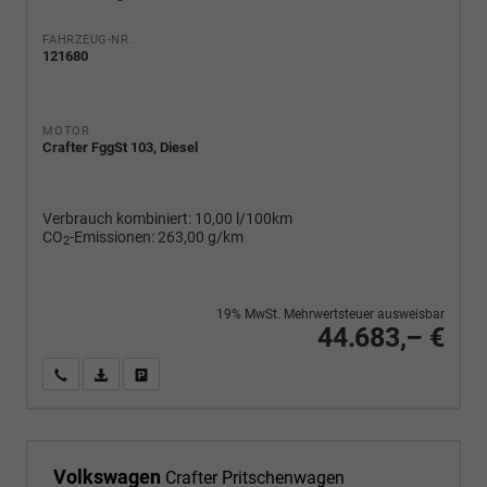
FAHRZEUG-NR.
121680
MOTOR
Crafter FggSt 103, Diesel
Verbrauch kombiniert:
10,00 l/100km
CO
-Emissionen:
263,00 g/km
2
19% MwSt. Mehrwertsteuer ausweisbar
44.683,– €
Wir rufen Sie an
PDF-Fahrzeugexposé drucken
Fahrzeug drucken, parken oder vergleichen
Volkswagen
Crafter Pritschenwagen