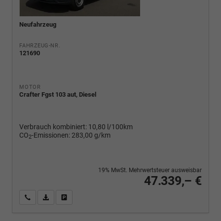
Neufahrzeug
FAHRZEUG-NR.
121690
MOTOR
Crafter Fgst 103 aut, Diesel
Verbrauch kombiniert:
10,80 l/100km
CO
-Emissionen:
283,00 g/km
2
19% MwSt. Mehrwertsteuer ausweisbar
47.339,– €
Wir rufen Sie an
PDF-Fahrzeugexposé drucken
Fahrzeug drucken, parken oder vergleichen