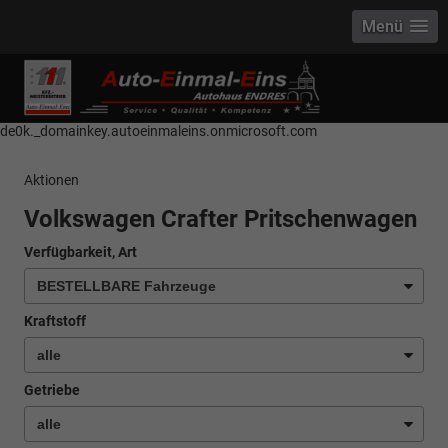
Menü
------------ Host Name : selector1._domainkey Points to address or value:
selector1-aee-de0k._domainkey.autoeinmaleins.onmicrosoft.com Host
Name : selector2._domainkey Points to address or value: selector2-aee-
de0k._domainkey.autoeinmaleins.onmicrosoft.com
Aktionen
Volkswagen Crafter Pritschenwagen
Verfügbarkeit, Art
Kraftstoff
Getriebe