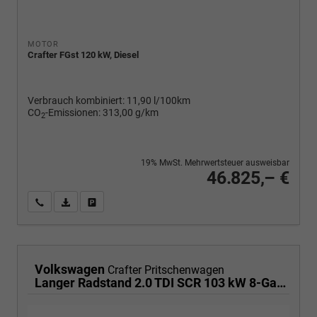
MOTOR
Crafter FGst 120 kW, Diesel
Verbrauch kombiniert:
11,90 l/100km
CO
-Emissionen:
313,00 g/km
2
19% MwSt. Mehrwertsteuer ausweisbar
46.825,– €
Wir rufen Sie an
PDF-Fahrzeugexposé drucken
Fahrzeug drucken, parken oder vergleichen
Volkswagen
Crafter Pritschenwagen
Langer Radstand 2.0 TDI SCR 103 kW 8-Gang Automatik, Klima