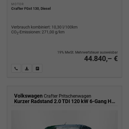
MOTOR
Crafter FGst 130, Diesel
Verbrauch kombiniert:
10,30 l/100km
CO
-Emissionen:
271,00 g/km
2
19% MwSt. Mehrwertsteuer ausweisbar
44.840,– €
Wir rufen Sie an
PDF-Fahrzeugexposé drucken
Fahrzeug drucken, parken oder vergleichen
Volkswagen
Crafter Pritschenwagen
Kurzer Radstand 2.0 TDI 120 kW 6-Gang Heckantrieb, Klima