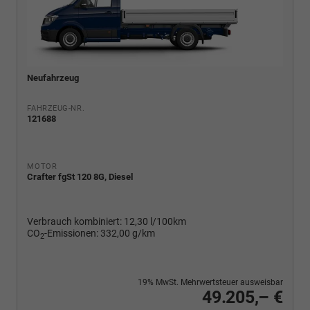
Neufahrzeug
FAHRZEUG-NR.
121688
MOTOR
Crafter fgSt 120 8G, Diesel
Verbrauch kombiniert:
12,30 l/100km
CO
-Emissionen:
332,00 g/km
2
19% MwSt. Mehrwertsteuer ausweisbar
49.205,– €