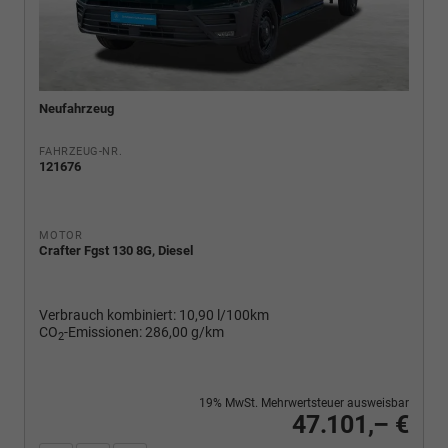
Neufahrzeug
FAHRZEUG-NR.
121676
MOTOR
Crafter Fgst 130 8G, Diesel
Verbrauch kombiniert:
10,90 l/100km
CO
-Emissionen:
286,00 g/km
2
19% MwSt. Mehrwertsteuer ausweisbar
47.101,– €