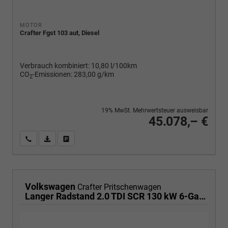
MOTOR
Crafter Fgst 103 aut, Diesel
Verbrauch kombiniert:
10,80 l/100km
CO
-Emissionen:
283,00 g/km
2
19% MwSt. Mehrwertsteuer ausweisbar
45.078,– €
Wir rufen Sie an
PDF-Fahrzeugexposé drucken
Fahrzeug drucken, parken oder vergleichen
Volkswagen
Crafter Pritschenwagen
Langer Radstand 2.0 TDI SCR 130 kW 6-Gang, Klima