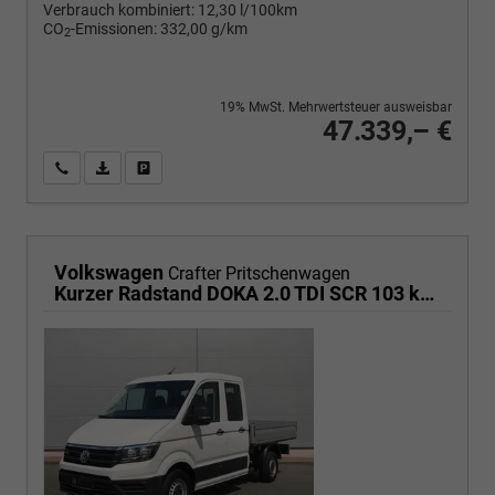
Verbrauch kombiniert:
12,30 l/100km
CO
-Emissionen:
332,00 g/km
2
19% MwSt. Mehrwertsteuer ausweisbar
47.339,– €
Wir rufen Sie an
PDF-Fahrzeugexposé drucken
Fahrzeug drucken, parken oder vergleichen
Volkswagen
Crafter Pritschenwagen
Kurzer Radstand DOKA 2.0 TDI SCR 103 kW 8-Gang Automatik, Klima, 6 Sitze