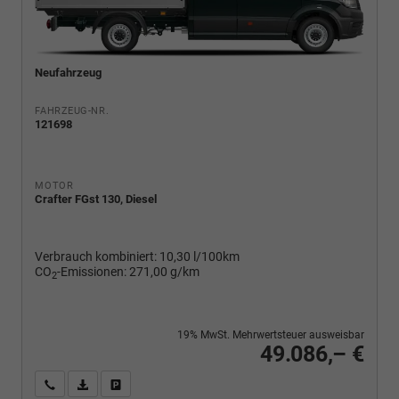
Neufahrzeug
FAHRZEUG-NR.
121698
MOTOR
Crafter FGst 130, Diesel
Verbrauch kombiniert:
10,30 l/100km
CO
-Emissionen:
271,00 g/km
2
19% MwSt. Mehrwertsteuer ausweisbar
49.086,– €
Wir rufen Sie an
PDF-Fahrzeugexposé drucken
Fahrzeug drucken, parken oder vergleichen