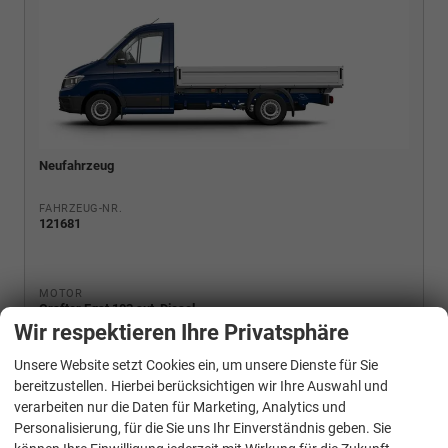
Neufahrzeug
FAHRZEUG-NR.
121681
MOTOR
Crafter Fgst 103 aut, Diesel
Wir respektieren Ihre Privatsphäre
Unsere Website setzt Cookies ein, um unsere Dienste für Sie
Verbrauch kombiniert:
10,80 l/100km
bereitzustellen. Hierbei berücksichtigen wir Ihre Auswahl und
CO
-Emissionen:
283,00 g/km
2
verarbeiten nur die Daten für Marketing, Analytics und
Personalisierung, für die Sie uns Ihr Einverständnis geben. Sie