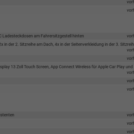
vor
vor
C Ladesteckdosen am Fahrersitzgestell hinten
vor
 in der 2. Sitzreihe am Dach, 4x in der Seitenverkleidung in der 3. Sitzrei
vor
vor
play 13 Zoll Touch Screen, App Connect Wireless für Apple Car Play und
vor
vor
vor
istenten
vor
vor
vor