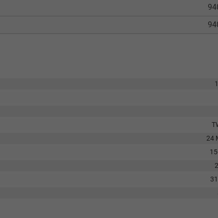
94
94
T
24 
15
3