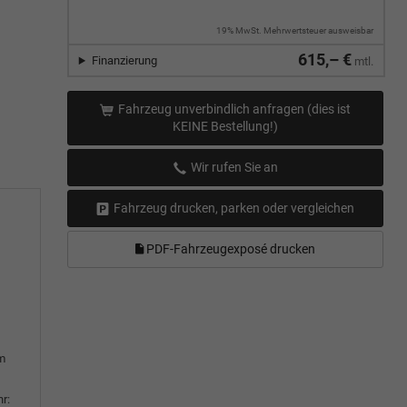
19% MwSt. Mehrwertsteuer ausweisbar
615,– €
Finanzierung
mtl.
Fahrzeug unverbindlich anfragen (dies ist
KEINE Bestellung!)
Wir rufen Sie an
Fahrzeug drucken, parken oder vergleichen
PDF-Fahrzeugexposé drucken
m
r: