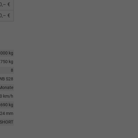
0,– €
0,– €
1000 kg
750 kg
8
WB S28
Monate
0 km/h
2690 kg
124 mm
SHORT