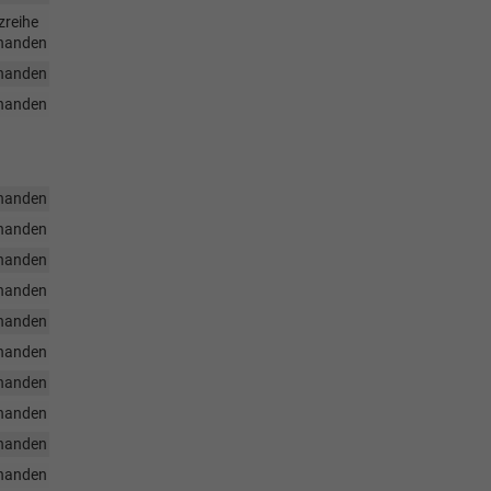
zreihe
handen
handen
handen
handen
handen
handen
handen
handen
handen
handen
handen
handen
handen