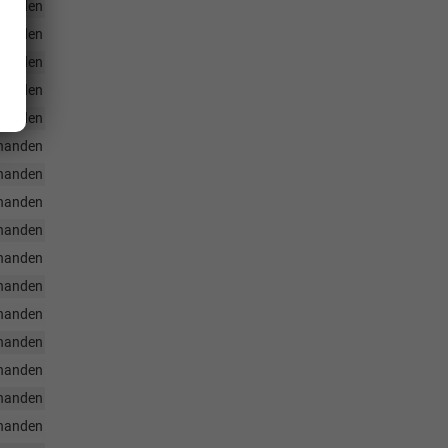
handen
handen
handen
handen
handen
handen
handen
handen
handen
handen
handen
handen
handen
handen
handen
handen