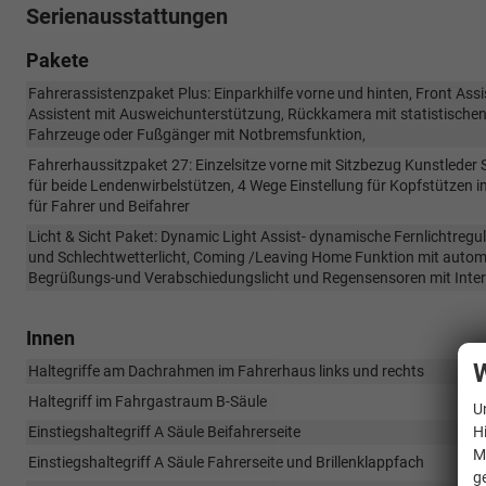
Serienausstattungen
Pakete
Fahrerassistenzpaket Plus: Einparkhilfe vorne und hinten, Front A
Assistent mit Ausweichunterstützung, Rückkamera mit statistische
Fahrzeuge oder Fußgänger mit Notbremsfunktion,
Fahrerhaussitzpaket 27: Einzelsitze vorne mit Sitzbezug Kunstleder S
für beide Lendenwirbelstützen, 4 Wege Einstellung für Kopfstützen i
für Fahrer und Beifahrer
Licht & Sicht Paket: Dynamic Light Assist- dynamische Fernlichtreg
und Schlechtwetterlicht, Coming /Leaving Home Funktion mit automa
Begrüßungs-und Verabschiedungslicht und Regensensoren mit Inter
Innen
W
Haltegriffe am Dachrahmen im Fahrerhaus links und rechts
Haltegriff im Fahrgastraum B-Säule
U
H
Einstiegshaltegriff A Säule Beifahrerseite
M
Einstiegshaltegriff A Säule Fahrerseite und Brillenklappfach
g