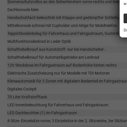
Sonnenschutzrollos an den Seitenfenstern vorne rechts und links im
w
Dachkonsole klein
Handschuhfach beleuchtet mit Klappe und gedämpfter Schließung
Mittelkonsole schmal mit Cupholder und Ablge für Mobiltelefon
D
Teppichbodenbelag für Fahrerhaus und Fahrgastraum, Gummibode
Multifunktionslenkrad in Leder Optik
Schalthebelknauf aus Kunststoff- nur bei Handschalter-.
Schalthebelknauf für Automatikgetriebe am Lenkrad
12V Steckdose im Fahrgastraum auf Bodenhöhe hinten rechts
Elektrische Zusatzheizung nur für Modelle mit TDI Motoren
Klimaautomatik für 3 Zonen mit digitalem Bedienteil im Fahrgastra
Digitales Cockpit
70 Liter Kraftstofftank
LED Innenbeleuchtung für Fahrerhaus und Fahrgastraum
LED Dachleuchten (1) im Fahrgastraum
8 Sitze- Einzelsitze vorne, 3 Einzelsitze in der 2. Sitzreiohe, 3er Sitzb