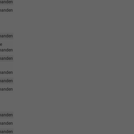
handen
handen
handen
he
handen
handen
handen
handen
handen
handen
handen
handen