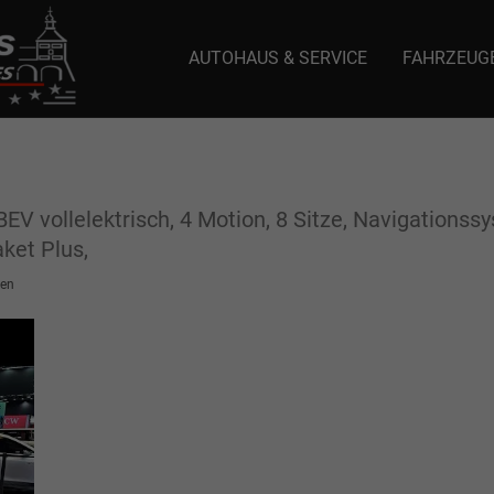
AUTOHAUS & SERVICE
FAHRZEUG
e: selector1-aee-de0k._domainkey.autoeinmaleins.onmicrosoft.com Host Nam
BEV vollelektrisch, 4 Motion, 8 Sitze, Navigations
ket Plus,
en