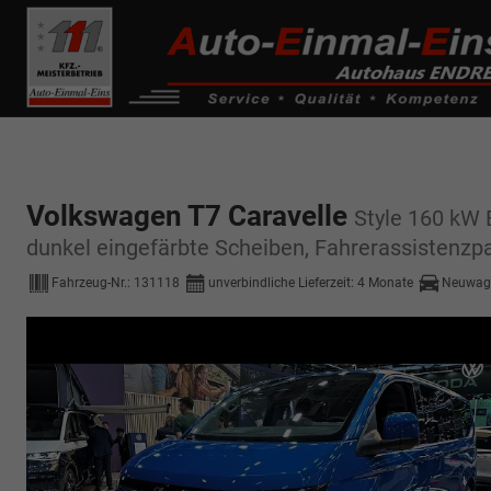
------------ Host Name : selector1._domainkey Points to address or valu
de0k._domainkey.autoeinmaleins.onmicrosoft.com
Volkswagen T7 Caravelle
Style 160 kW 
dunkel eingefärbte Scheiben, Fahrerassistenzpa
Fahrzeug-Nr.:
131118
unverbindliche Lieferzeit:
4 Monate
Neuwag