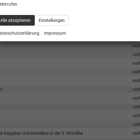
 Fahragstraum 2. Sitzreihe
vor
iderrufen.
vor
vor
Alle akzeptieren
Einstellungen
vor
atenschutzerklärung
Impressum
nbelag für Laderaum
vor
vor
vor
vor
vor
vor
um
vor
vor
vor
vor
vor
ank klappbar und wickelbar in der 3. Sitzreihe
vor