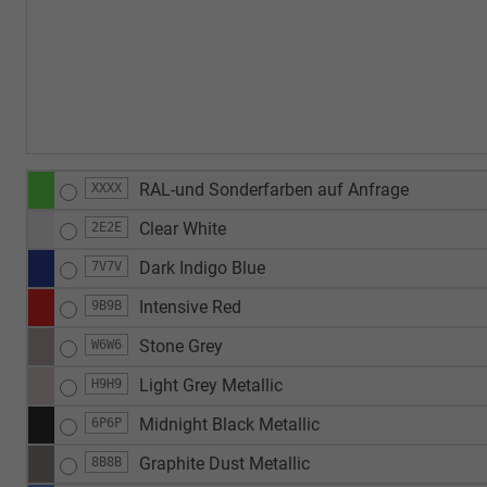
RAL-und Sonderfarben auf Anfrage
XXXX
Clear White
2E2E
Dark Indigo Blue
7V7V
Intensive Red
9B9B
Stone Grey
W6W6
Light Grey Metallic
H9H9
Midnight Black Metallic
6P6P
Graphite Dust Metallic
8B8B