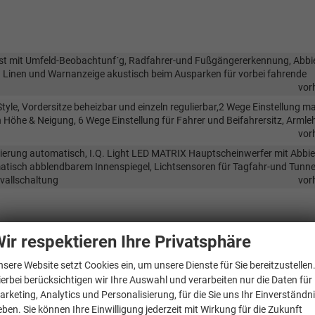
ssist mit Umfeld-Beobachtunf´g, Radfahrer-und Fußgängererkennung, Abbi
n Linen und Warnanzeige akustisch beim Ausparken für vorbei fahrende
vor
tyle, Vordersitze beheizbar und einzeln regulierbar,2 Wege Einstellung ma
n Höhe & Neigung, 6 Wege Einstellung für Fahrer und Beifahrersitz, Arml
vor
ulierung automatisch, I.Q. Light LED MATRIX Hauptscheinwerfer mit Abbie
tisch abblendbarem Innenspiegel, Lichtsensoren für Tagfahr-und Tunnel
vallschaltung
vor
ir respektieren Ihre Privatsphäre
vor
vor
nsere Website setzt Cookies ein, um unsere Dienste für Sie bereitzustellen
ierbei berücksichtigen wir Ihre Auswahl und verarbeiten nur die Daten für
vor
arketing, Analytics und Personalisierung, für die Sie uns Ihr Einverständn
vor
eben. Sie können Ihre Einwilligung jederzeit mit Wirkung für die Zukunft