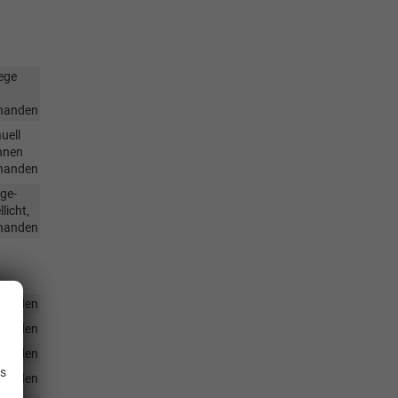
ege
handen
uell
ehnen
handen
ge-
licht,
handen
handen
handen
.
handen
is
handen