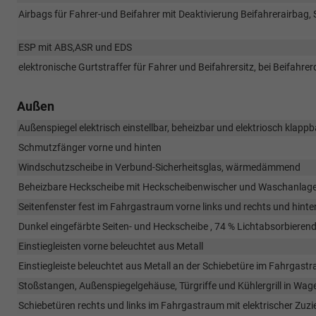
Airbags für Fahrer-und Beifahrer mit Deaktivierung Beifahrerairbag, 
ESP mit ABS,ASR und EDS
elektronische Gurtstraffer für Fahrer und Beifahrersitz, bei Beifahr
Außen
Außenspiegel elektrisch einstellbar, beheizbar und elektriosch klap
Schmutzfänger vorne und hinten
Windschutzscheibe in Verbund-Sicherheitsglas, wärmedämmend
Beheizbare Heckscheibe mit Heckscheibenwischer und Waschanlage 
Seitenfenster fest im Fahrgastraum vorne links und rechts und hinten
Dunkel eingefärbte Seiten- und Heckscheibe , 74 % Lichtabsorbieren
Einstiegleisten vorne beleuchtet aus Metall
Einstiegleiste beleuchtet aus Metall an der Schiebetüre im Fahrgast
Stoßstangen, Außenspiegelgehäuse, Türgriffe und Kühlergrill in W
Schiebetüren rechts und links im Fahrgastraum mit elektrischer Zuzie