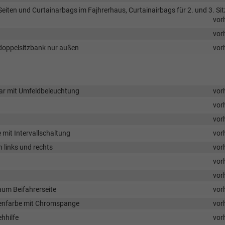
Seiten und Curtainarbags im Fajhrerhaus, Curtainairbags für 2. und 3. Sit
vor
vor
erdoppelsitzbank nur außen
vor
pbar mit Umfeldbeleuchtung
vor
vor
vor
mit Intervallschaltung
vor
 links und rechts
vor
d
vor
vor
raum Beifahrerseite
vor
agenfarbe mit Chromspange
vor
hhilfe
vor