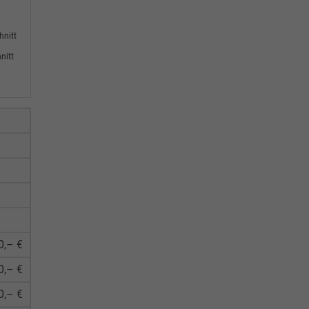
hnitt
nitt
0,– €
0,– €
0,– €