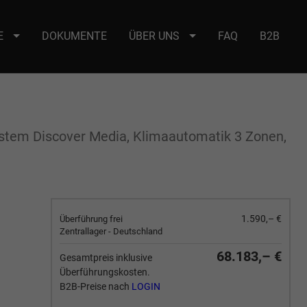
E
DOKUMENTE
ÜBER UNS
FAQ
B2B
e : selector2._domainkey Points to address or value: selector2-aee-
system Discover Media, Klimaautomatik 3 Zonen,
1.590,– €
Überführung frei
Zentrallager - Deutschland
68.183,– €
Gesamtpreis inklusive
Überführungskosten.
B2B-Preise nach
LOGIN