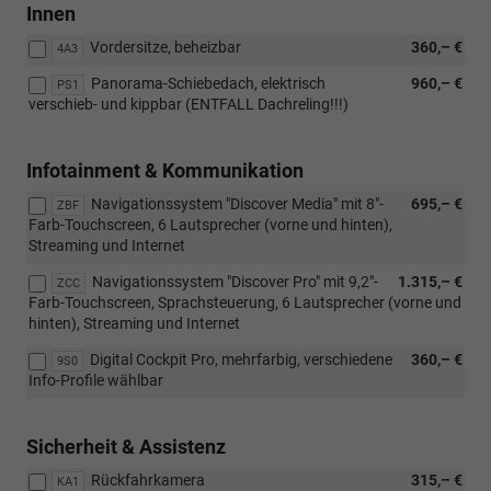
PXA)
Innen
Vordersitze, beheizbar
360,– €
4A3
Panorama-Schiebedach, elektrisch
960,– €
PS1
verschieb- und kippbar (ENTFALL Dachreling!!!)
Infotainment & Kommunikation
Navigationssystem "Discover Media" mit 8"-
695,– €
ZBF
Farb-Touchscreen, 6 Lautsprecher (vorne und hinten),
Streaming und Internet
Navigationssystem "Discover Pro" mit 9,2"-
1.315,– €
ZCC
Farb-Touchscreen, Sprachsteuerung, 6 Lautsprecher (vorne und
hinten), Streaming und Internet
Digital Cockpit Pro, mehrfarbig, verschiedene
360,– €
9S0
Info-Profile wählbar
Sicherheit & Assistenz
Rückfahrkamera
315,– €
KA1