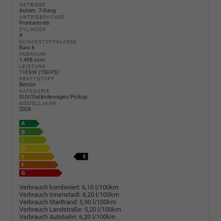
GETRIEBE
Autom. 7-Gang
ANTRIEBSACHSE
Frontantrieb
ZYLINDER
4
SCHADSTOFFKLASSE
Euro 6
HUBRAUM
1.498 ccm
LEISTUNG
110 kW (150 PS)
KRAFTSTOFF
Benzin
KATEGORIE
SUV/Geländewagen/Pickup
MODELLJAHR
2026
Verbrauch kombiniert:
6,10 l/100km
Verbrauch Innenstadt:
8,20 l/100km
Verbrauch Stadtrand:
5,90 l/100km
Verbrauch Landstraße:
5,20 l/100km
Verbrauch Autobahn:
6,20 l/100km