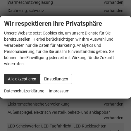
Wärmeschutzverglasung
vorhanden
Dachreling, schwarz
vorhanden
Stoßfänger vorne und hinten im "R-Line"-Design
vorhanden
Wir respektieren Ihre Privatsphäre
Unsere Website setzt Cookies ein, um unsere Dienste für Sie
Räder & Technik
bereitzustellen. Hierbei berücksichtigen wir Ihre Auswahl und
Stahl-Reservenotrad inkl. Bordwerkzeug
vorhanden
verarbeiten nur die Daten für Marketing, Analytics und
Personalisierung, für die Sie uns Ihr Einverständnis geben. Sie
Start-Stopp-System mit Bremsenergie-Rückgewinnung
können Ihre Einwilligung jederzeit mit Wirkung für die Zukunft
vorhanden
widerrufen.
OPF - Partikelfilter
vorhanden
Reifendruckkontrollsystem
vorhanden
Alle akzeptieren
Einstellungen
Zentralverriegelung mit Funkfernbedienung (2 Klappschlüssel)
vorhanden
Datenschutzerklärung
Impressum
Klimaanlage, manuell (Climatic)
vorhanden
Elektromechanische Servolenkung
vorhanden
Außenspiegel, elektrisch verstell-, beheiz- und anklappbar
vorhanden
LED-Scheinwerfer, LED-Tagfahrlicht, LED-Rückleuchten