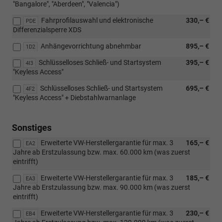
"Bangalore", "Aberdeen", "Valencia")
Fahrprofilauswahl und elektronische
330,– €
PDE
Differenzialsperre XDS
Anhängevorrichtung abnehmbar
895,– €
1D2
Schlüsselloses Schließ- und Startsystem
395,– €
4I3
"Keyless Access"
Schlüsselloses Schließ- und Startsystem
695,– €
4F2
"Keyless Access" + Diebstahlwarnanlage
Sonstiges
Erweiterte VW-Herstellergarantie für max. 3
165,– €
EA2
Jahre ab Erstzulassung bzw. max. 60.000 km (was zuerst
eintrifft)
Erweiterte VW-Herstellergarantie für max. 3
185,– €
EA3
Jahre ab Erstzulassung bzw. max. 90.000 km (was zuerst
eintrifft)
Erweiterte VW-Herstellergarantie für max. 3
230,– €
EB4