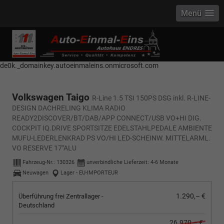
Menü
------------ Host Name : selector1._domainkey Points to address or value:
selector1-aee-de0k._domainkey.autoeinmaleins.onmicrosoft.com Host
Name : selector2._domainkey Points to address or value: selector2-aee-
de0k._domainkey.autoeinmaleins.onmicrosoft.com
Volkswagen Taigo
R-Line 1.5 TSI 150PS DSG inkl. R-LINE-
DESIGN DACHRELING KLIMA RADIO
READY2DISCOVER/BT/DAB/APP CONNECT/USB VO+HI DIG.
COCKPIT IQ.DRIVE SPORTSITZE EDELSTAHLPEDALE AMBIENTE
MUFU-LEDERLENKRAD PS VO/HI LED-SCHEINW. MITTELARML.
VO RESERVE 17"ALU
Fahrzeug-Nr.:
130326
unverbindliche Lieferzeit: 4-6 Monate
Neuwagen
Lager - EU-IMPORTEUR
1.290,– €
Überführung frei Zentrallager -
Deutschland
26.970,– €