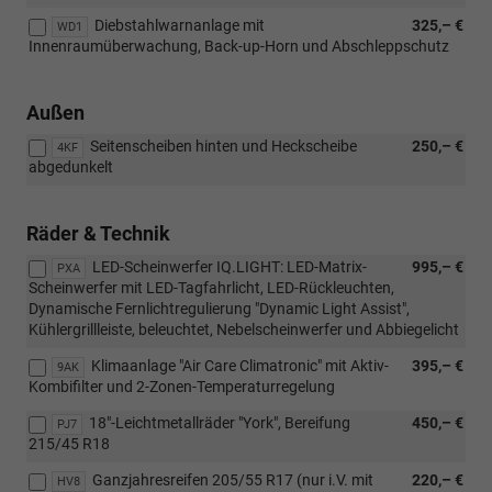
Diebstahlwarnanlage mit
325,– €
WD1
Innenraumüberwachung, Back-up-Horn und Abschleppschutz
Außen
Seitenscheiben hinten und Heckscheibe
250,– €
4KF
abgedunkelt
Räder & Technik
LED-Scheinwerfer IQ.LIGHT: LED-Matrix-
995,– €
PXA
Scheinwerfer mit LED-Tagfahrlicht, LED-Rückleuchten,
Dynamische Fernlichtregulierung "Dynamic Light Assist",
Kühlergrillleiste, beleuchtet, Nebelscheinwerfer und Abbiegelicht
Klimaanlage "Air Care Climatronic" mit Aktiv-
395,– €
9AK
Kombifilter und 2-Zonen-Temperaturregelung
18"-Leichtmetallräder "York", Bereifung
450,– €
PJ7
215/45 R18
Ganzjahresreifen 205/55 R17 (nur i.V. mit
220,– €
HV8