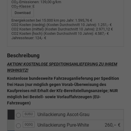
CO
-Emissionen:
139,00 g/km
2
CO
-Klasse:
E
2
Download
Energiekosten bei 15.000 km pro Jahr:
1.595,76 €
CO2 Kosten (niedrig)
:
1.251,- €
(Kosten Durchschnitt 10 Jahre)
CO2 Kosten (mittel)
:
2.971,12 €
(Kosten Durchschnitt 10 Jahre)
CO2 Kosten (hoch)
:
4.587,- €
(Kosten Durchschnitt 10 Jahre)
Jahressteuer:
124,- €
Beschreibung
AKTION! KOSTENLOSE SPEDITIONSANLIEFERUNG ZU IHREM
WOHNSITZ!
Kostenlose bundesweite Fahrzeuganlieferung per Spedition
frei Haus (nur möglich gegen Vorab-Überweisung des
Kaufpreises mit Erhalt der Kfz-Bereitstellungsanzeige; NUR
möglich bei Bestell- sowie Vorlauffahrzeugen (EU-
Fahrzeugen)
Unilackierung Ascot-Grau
6U6U
Unilackierung Pure-White
260,– €
0Q0Q