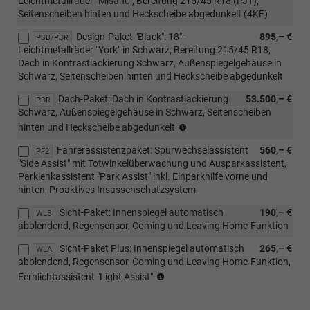
Leichtmetallräder "Misano", Bereifung 215/45 R18 (PJT);
Seitenscheiben hinten und Heckscheibe abgedunkelt (4KF)
Design-Paket "Black": 18"-
895,– €
PSB/PDR
Leichtmetallräder "York" in Schwarz, Bereifung 215/45 R18,
Dach in Kontrastlackierung Schwarz, Außenspiegelgehäuse in
Schwarz, Seitenscheiben hinten und Heckscheibe abgedunkelt
Dach-Paket: Dach in Kontrastlackierung
53.500,– €
PDR
Schwarz, Außenspiegelgehäuse in Schwarz, Seitenscheiben
(nicht
hinten und Heckscheibe abgedunkelt
i.V.
Fahrerassistenzpaket: Spurwechselassistent
560,– €
mit
PF2
"Side Assist" mit Totwinkelüberwachung und Ausparkassistent,
Außenlackierung
Parklenkassistent "Park Assist" inkl. Einparkhilfe vorne und
Deep-
hinten, Proaktives Insassenschutzsystem
Black
möglich)
Sicht-Paket: Innenspiegel automatisch
190,– €
WLB
!!
abblendend, Regensensor, Coming und Leaving Home-Funktion
Sicht-Paket Plus: Innenspiegel automatisch
265,– €
WLA
abblendend, Regensensor, Coming und Leaving Home-Funktion,
(nicht
Fernlichtassistent "Light Assist"
i.V.
mit