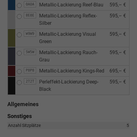
Metallic-Lackierung Reef-Blau
595,– €
0A0A
Metallic-Lackierung Reflex-
595,– €
8E8E
Silber
Metallic-Lackierung Visual
595,– €
W9W9
Green
Metallic-Lackierung Rauch-
595,– €
5W5W
Grau
Metallic-Lackierung Kings-Red
695,– €
P8P8
Perleffekt-Lackierung Deep-
595,– €
2T2T
Black
Allgemeines
Sonstiges
Anzahl Sitzplätze
5