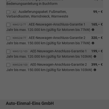
Bedienungsanleitung in Buchform
Auslieferungspaket: Fußmatten,
99,– €
A2
Verbandkasten, Warndreieck, Warnweste
AEE-Neuwagen-Anschluss-Garantie 1
165,– €
NWG12/77
GARANT
Jahr bis max. 120.000 km (gültig für Motoren bis 77kW)
siehe
AEE-Neuwagen-Anschluss-Garantie 2
320,– €
Garantie
NWG24/77
GARANT
Scheckhe
Jahr bis max. 150.000 km (gültig für Motoren bis 77kW)
siehe
AEE-Neuwagen-Anschluss-Garantie 1
199,– €
Garantie
NWG12/103
GARAN
Scheckhe
Jahr bis max. 120.000 km (gültig für Motoren bis 103kW)
siehe
AEE-Neuwagen-Anschluss-Garantie 2
399,– €
Garanti
NWG24/103
GARAN
Scheckh
Jahr bis max. 150.000 km (gültig für Motoren bis 103kW)
siehe
Garanti
Scheckh
Auto-Einmal-Eins GmbH