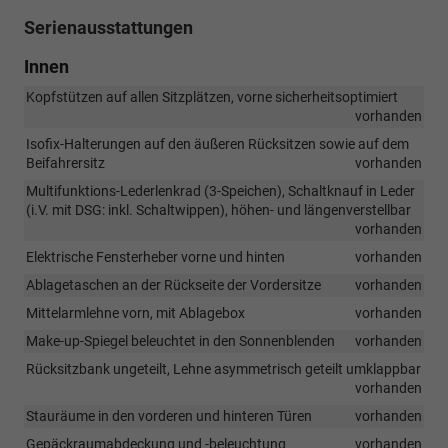
Serienausstattungen
Innen
Kopfstützen auf allen Sitzplätzen, vorne sicherheitsoptimiert
vorhanden
Isofix-Halterungen auf den äußeren Rücksitzen sowie auf dem
Beifahrersitz
vorhanden
Multifunktions-Lederlenkrad (3-Speichen), Schaltknauf in Leder
(i.V. mit DSG: inkl. Schaltwippen), höhen- und längenverstellbar
vorhanden
Elektrische Fensterheber vorne und hinten
vorhanden
Ablagetaschen an der Rückseite der Vordersitze
vorhanden
Mittelarmlehne vorn, mit Ablagebox
vorhanden
Make-up-Spiegel beleuchtet in den Sonnenblenden
vorhanden
Rücksitzbank ungeteilt, Lehne asymmetrisch geteilt umklappbar
vorhanden
Stauräume in den vorderen und hinteren Türen
vorhanden
Gepäckraumabdeckung und -beleuchtung
vorhanden