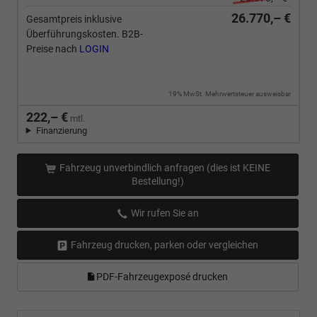
26.770,– €
Gesamtpreis inklusive
Überführungskosten. B2B-
Preise nach
LOGIN
19% MwSt. Mehrwertsteuer ausweisbar
222,– €
mtl.
Finanzierung
Fahrzeug unverbindlich anfragen (dies ist KEINE
Bestellung!)
Wir rufen Sie an
Fahrzeug drucken, parken oder vergleichen
PDF-Fahrzeugexposé drucken