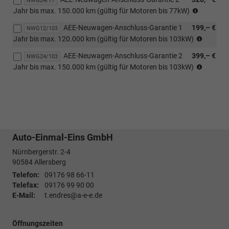
Garantie
NWG24/77
GARANT
Scheckhe
Jahr bis max. 150.000 km (gültig für Motoren bis 77kW)
siehe
AEE-Neuwagen-Anschluss-Garantie 1
199,– €
Garantie
NWG12/103
GARAN
Scheckhe
Jahr bis max. 120.000 km (gültig für Motoren bis 103kW)
siehe
AEE-Neuwagen-Anschluss-Garantie 2
399,– €
Garanti
NWG24/103
GARAN
Scheckh
Jahr bis max. 150.000 km (gültig für Motoren bis 103kW)
siehe
Garanti
Scheckh
Auto-Einmal-Eins GmbH
Nürnbergerstr. 2-4
90584
Allersberg
Telefon:
09176 98 66-11
Telefax:
09176 99 90 00
E-Mail:
t.endres@a-e-e.de
Öffnungszeiten