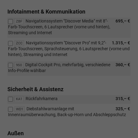
Infotainment & Kommunikation
Navigationssystem "Discover Media" mit 8"-
695,– €
ZBF
Farb-Touchscreen, 6 Lautsprecher (vorne und hinten),
Streaming und Internet
Navigationssystem "Discover Pro" mit 9,2"-
1.315,– €
ZCC
Farb-Touchscreen, Sprachsteuerung, 6 Lautsprecher (vorne und
hinten), Streaming und Internet
Digital Cockpit Pro, mehrfarbig, verschiedene
360,– €
9S0
Info-Profile wählbar
Sicherheit & Assistenz
Rückfahrkamera
315,– €
KA1
Diebstahlwarnanlage mit
325,– €
WD1
Innenraumüberwachung, Back-up-Horn und Abschleppschutz
Außen