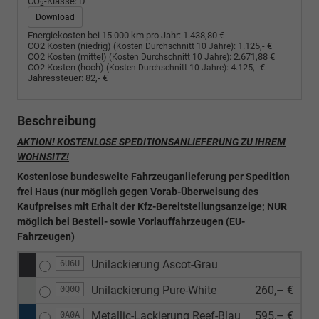
CO
-Klasse:
D
2
Download
Energiekosten bei 15.000 km pro Jahr:
1.438,80 €
CO2 Kosten (niedrig)
:
1.125,- €
(Kosten Durchschnitt 10 Jahre)
CO2 Kosten (mittel)
:
2.671,88 €
(Kosten Durchschnitt 10 Jahre)
CO2 Kosten (hoch)
:
4.125,- €
(Kosten Durchschnitt 10 Jahre)
Jahressteuer:
82,- €
Beschreibung
AKTION! KOSTENLOSE SPEDITIONSANLIEFERUNG ZU IHREM
WOHNSITZ!
Kostenlose bundesweite Fahrzeuganlieferung per Spedition
frei Haus (nur möglich gegen Vorab-Überweisung des
Kaufpreises mit Erhalt der Kfz-Bereitstellungsanzeige; NUR
möglich bei Bestell- sowie Vorlauffahrzeugen (EU-
Fahrzeugen)
Unilackierung Ascot-Grau
6U6U
Unilackierung Pure-White
260,– €
0Q0Q
Metallic-Lackierung Reef-Blau
595,– €
0A0A