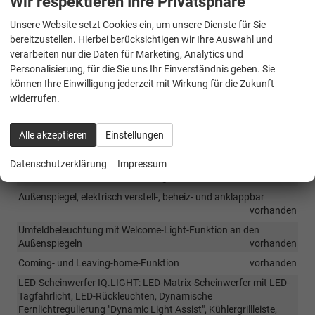
Wir respektieren Ihre Privatsphäre
Räder & Technik
Unsere Website setzt Cookies ein, um unsere Dienste für Sie
Stahl-Reservenotrad inkl. Bordwerkzeug
vorhanden
bereitzustellen. Hierbei berücksichtigen wir Ihre Auswahl und
Start-Stopp-System mit Bremsenergie-Rückgewinnung
verarbeiten nur die Daten für Marketing, Analytics und
vorhanden
Personalisierung, für die Sie uns Ihr Einverständnis geben. Sie
können Ihre Einwilligung jederzeit mit Wirkung für die Zukunft
OPF - Partikelfilter
vorhanden
widerrufen.
Reifendruckkontrollsystem
vorhanden
Zentralverriegelung mit Funkfernbedienung (2 Klappschlüssel)
Alle akzeptieren
Einstellungen
vorhanden
Klimaanlage, manuell (Climatic)
vorhanden
Datenschutzerklärung
Impressum
Elektromechanische Servolenkung
vorhanden
Außenspiegel, elektrisch verstell-, beheiz- und anklappbar
vorhanden
Umfeldbeleuchtung mit Welcome-Light-Funktion an den
Außenspiegeln
vorhanden
Coming- und Leaving-home-Funktion
vorhanden
LED-Scheinwerfer IQ.LIGHT: LED-Matrix-Scheinwerfer mit LED-
Tagfahrlicht, LED-Rückleuchten, Dynamische
Fernlichtregulierung "Dynamic Light Assist", Kühlergrillleiste,