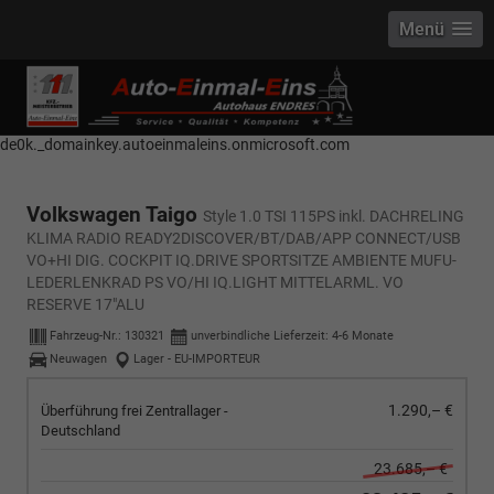
Menü
------------ Host Name : selector1._domainkey Points to address or value:
selector1-aee-de0k._domainkey.autoeinmaleins.onmicrosoft.com Host
Name : selector2._domainkey Points to address or value: selector2-aee-
de0k._domainkey.autoeinmaleins.onmicrosoft.com
Volkswagen Taigo
Style 1.0 TSI 115PS inkl. DACHRELING
KLIMA RADIO READY2DISCOVER/BT/DAB/APP CONNECT/USB
VO+HI DIG. COCKPIT IQ.DRIVE SPORTSITZE AMBIENTE MUFU-
LEDERLENKRAD PS VO/HI IQ.LIGHT MITTELARML. VO
RESERVE 17"ALU
Fahrzeug-Nr.:
130321
unverbindliche Lieferzeit: 4-6 Monate
Neuwagen
Lager - EU-IMPORTEUR
1.290,– €
Überführung frei Zentrallager -
Deutschland
23.685,– €