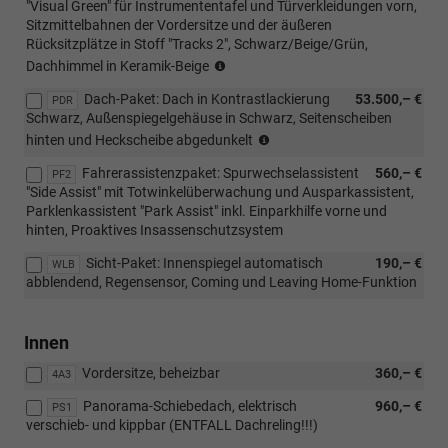
"Visual Green" für Instrumententafel und Türverkleidungen vorn,
Sitzmittelbahnen der Vordersitze und der äußeren
Rücksitzplätze in Stoff "Tracks 2", Schwarz/Beige/Grün,
(nicht
Dachhimmel in Keramik-Beige
i.V.
Dach-Paket: Dach in Kontrastlackierung
53.500,– €
mit
PDR
Schwarz, Außenspiegelgehäuse in Schwarz, Seitenscheiben
Reef-
(nicht
Blau,
hinten und Heckscheibe abgedunkelt
i.V.
Kings-
Fahrerassistenzpaket: Spurwechselassistent
560,– €
mit
PF2
Red)
"Side Assist" mit Totwinkelüberwachung und Ausparkassistent,
Außenlackierung
Parklenkassistent "Park Assist" inkl. Einparkhilfe vorne und
Deep-
hinten, Proaktives Insassenschutzsystem
Black
möglich)
Sicht-Paket: Innenspiegel automatisch
190,– €
WLB
!!
abblendend, Regensensor, Coming und Leaving Home-Funktion
Innen
Vordersitze, beheizbar
360,– €
4A3
Panorama-Schiebedach, elektrisch
960,– €
PS1
verschieb- und kippbar (ENTFALL Dachreling!!!)