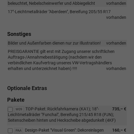
beleuchtet, Nebelscheinwerfer und Abbiegelicht
vorhanden
17"-Leichtmetallräder "Aberdeen", Bereifung 205/55 R17
vorhanden
Sonstiges
Bilder und Außenfarben dienen nur zur Illustration!
vorhanden
PREISGARANTIE gilt erst mit Zugang unserer schriftlichen
Auftrags-/Annahmebestätigung (nachdem wir den
verbindlichen Kaufvertrag unseres VW-Vertragshändlers
erhalten und unterzeichnet haben) !!!!
vorhanden
Optionale Extras
Pakete
TOP-Paket: Rückfahrkamera (KA1); 18"-
735,– €
W09
Leichtmetallräder "Funchal", Bereifung 215/45 R18 (PJN);
Seitenscheiben hinten und Heckscheibe abgedunkelt (4KF)
Design-Paket "Visual Green": Dekoreinlagen
160,– €
PAA