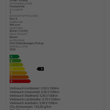
Schalt. 6-Gang
ANTRIEBSACHSE
Frontantrieb
ZYLINDER
3
SCHADSTOFFKLASSE
Euro 6
HUBRAUM
999 ccm
LEISTUNG
85 kW (116 PS)
KRAFTSTOFF
Benzin
KATEGORIE
SUV/Geländewagen/Pickup
MODELLJAHR
2026
Verbrauch kombiniert:
5,50 l/100km
Verbrauch Innenstadt:
6,90 l/100km
Verbrauch Stadtrand:
5,30 l/100km
Verbrauch Landstraße:
4,70 l/100km
Verbrauch Autobahn:
5,90 l/100km
CO
-Emissionen:
125,00 g/km
2