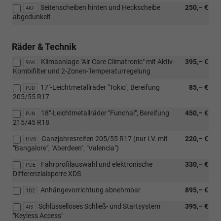
Seitenscheiben hinten und Heckscheibe
250,– €
4KF
abgedunkelt
Räder & Technik
Klimaanlage "Air Care Climatronic" mit Aktiv-
395,– €
9AK
Kombifilter und 2-Zonen-Temperaturregelung
17"-Leichtmetallräder "Tokio", Bereifung
85,– €
PJD
205/55 R17
18"-Leichtmetallräder "Funchal", Bereifung
450,– €
PJN
215/45 R18
Ganzjahresreifen 205/55 R17 (nur i.V. mit
220,– €
HV8
"Bangalore", "Aberdeen", "Valencia")
Fahrprofilauswahl und elektronische
330,– €
PDE
Differenzialsperre XDS
Anhängevorrichtung abnehmbar
895,– €
1D2
Schlüsselloses Schließ- und Startsystem
395,– €
4I3
"Keyless Access"