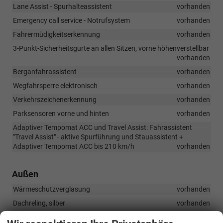
Lane Assist - Spurhalteassistent
vorhanden
Emergency call service - Notrufsystem
vorhanden
Fahrermüdigkeitserkennung
vorhanden
3-Punkt-Sicherheitsgurte an allen Sitzen, vorne höhenverstellbar
vorhanden
Berganfahrassistent
vorhanden
Wegfahrsperre elektronisch
vorhanden
Verkehrszeichenerkennung
vorhanden
Parksensoren vorne und hinten
vorhanden
Adaptiver Tempomat ACC und Travel Assist: Fahrassistent
"Travel Assist" - aktive Spurführung und Stauassistent +
Adaptiver Tempomat ACC bis 210 km/h
vorhanden
Außen
Wärmeschutzverglasung
vorhanden
Dachreling, silber
vorhanden