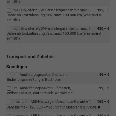
eintrifft)
Erweiterte VW-Herstellergarantie für max. 5
395,– €
EA8
Jahre ab Erstzulassung bzw. max. 100.000 km (was zuerst
eintrifft)
Erweiterte VW-Herstellergarantie für max. 5
430,– €
EA9
Jahre ab Erstzulassung bzw. max. 150.000 km (was zuerst
eintrifft)
Transport und Zubehör
Sonstiges
Auslieferungspaket: Deutsche
49,– €
A1
Bedienungsanleitung in Buchform
Auslieferungspaket: Fußmatten,
99,– €
A2
Verbandkasten, Warndreieck, Warnweste
AEE-Neuwagen-Anschluss-Garantie 1
165,– €
NWG12/77
GARANT
Jahr bis max. 120.000 km (gültig für Motoren bis 77kW)
siehe
AEE-Neuwagen-Anschluss-Garantie 2
320,– €