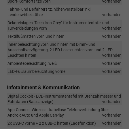
Sport-Komfortsitze vorn
vorhanden
Fahrer- und Beifahrersitz, höhenverstellbar inkl.
Lendenwirbelstütze
vorhanden
Dekoreinlagen "Deep Iron Grey" für Instrumententafel und
Türverkleidungen vorn
vorhanden
Textilfußmatten vorn und hinten
vorhanden
Innenbeleuchtung vorn und hinten mit Dimm- und
Ausschaltverzögerung, 2 LED-Leseleuchten vorn und 2 LED-
Leuchten hinten
vorhanden
Ambientebeleuchtung, weiß
vorhanden
LED-Fußraumbeleuchtung vorne
vorhanden
Infotainment & Kommunikation
Digital Cockpit - LCD-Instrumententafel mit Drehzahlmesser und
Fahrdaten (Basisanzeige)
vorhanden
App-Connect Wireless - kabellose Telefonverbindung über
AndroidAuto und Apple CarPlay
vorhanden
2x USB-C vorne + 2 x USB-C hinten (Ladefunktion)
vorhanden