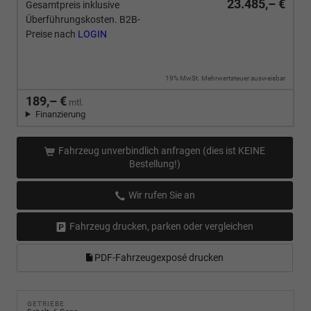
23.485,– €
Gesamtpreis inklusive
Überführungskosten. B2B-
Preise nach
LOGIN
19% MwSt. Mehrwertsteuer ausweisbar
189,– €
mtl.
Finanzierung
Fahrzeug unverbindlich anfragen (dies ist KEINE
Bestellung!)
Wir rufen Sie an
Fahrzeug drucken, parken oder vergleichen
PDF-Fahrzeugexposé drucken
GETRIEBE