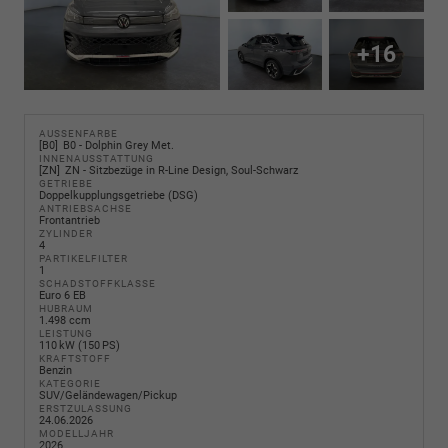
+16
AUSSENFARBE
B0
B0 - Dolphin Grey Met.
INNENAUSSTATTUNG
ZN
ZN - Sitzbezüge in R-Line Design, Soul-Schwarz
GETRIEBE
Doppelkupplungsgetriebe (DSG)
ANTRIEBSACHSE
Frontantrieb
ZYLINDER
4
PARTIKELFILTER
1
SCHADSTOFFKLASSE
Euro 6 EB
HUBRAUM
1.498 ccm
LEISTUNG
110 kW (150 PS)
KRAFTSTOFF
Benzin
KATEGORIE
SUV/Geländewagen/Pickup
ERSTZULASSUNG
24.06.2026
MODELLJAHR
2026