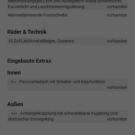
Wetterabhängiges Licht und Abbiegelicht sowie dynamisches
Kurvenlicht und Leuchtweitenregulierung
vorhanden
Wärmedämmende Frontscheibe
vorhanden
Räder & Technik
19 Zoll Leichtmetallfelgen, Coventry
vorhanden
Eingebaute Extras
Innen
Panoramadach mit Schiebe- und Kippfunktion
3FU
vorhanden
Außen
Anhängerkupplung mit schwenkbarer Kupplung und
1M9
elektrischer Entriegelung
vorhanden