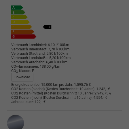
Verbrauch kombiniert:
6,10 l/100km
Verbrauch Innenstadt:
7,70 l/100km
Verbrauch Stadtrand:
5,80 l/100km
Verbrauch Landstraße:
5,20 l/100km
Verbrauch Autobahn:
6,40 l/100km
CO
-Emissionen:
138,00 g/km
2
CO
-Klasse:
E
2
Download
Energiekosten bei 15.000 km pro Jahr:
1.595,76 €
CO2 Kosten (niedrig)
:
1.242,- €
(Kosten Durchschnitt 10 Jahre)
CO2 Kosten (mittel)
:
2.949,75 €
(Kosten Durchschnitt 10 Jahre)
CO2 Kosten (hoch)
:
4.554,- €
(Kosten Durchschnitt 10 Jahre)
Jahressteuer:
122,- €