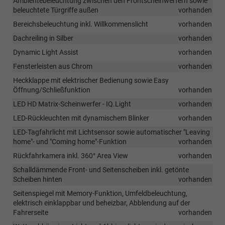
Ambientebeleuchtung zwischen den Frontscheinwerfern sowie
beleuchtete Türgriffe außen
vorhanden
Bereichsbeleuchtung inkl. Willkommenslicht
vorhanden
Dachreiling in Silber
vorhanden
Dynamic Light Assist
vorhanden
Fensterleisten aus Chrom
vorhanden
Heckklappe mit elektrischer Bedienung sowie Easy
Öffnung/Schließfunktion
vorhanden
LED HD Matrix-Scheinwerfer - IQ.Light
vorhanden
LED-Rückleuchten mit dynamischem Blinker
vorhanden
LED-Tagfahrlicht mit Lichtsensor sowie automatischer "Leaving
home"- und "Coming home"-Funktion
vorhanden
Rückfahrkamera inkl. 360° Area View
vorhanden
Schalldämmende Front- und Seitenscheiben inkl. getönte
Scheiben hinten
vorhanden
Seitenspiegel mit Memory-Funktion, Umfeldbeleuchtung,
elektrisch einklappbar und beheizbar, Abblendung auf der
Fahrerseite
vorhanden