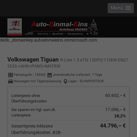
Menü
------------ Host Name : selector1._domainkey Points to address or value:
selector1-aee-de0k._domainkey.autoeinmaleins.onmicrosoft.com Host
Name : selector2._domainkey Points to address or value: selector2-aee-
de0k._domainkey.autoeinmaleins.onmicrosoft.com
Volkswagen Tiguan
R-Line 1.5 eTSI 150PS/110kW DSG7
2026 +AHK+PANO+MATRIX
Fahrzeug-Nr.:
135342
unverbindliche Lieferzeit:
7 Tage
Neuwagen mit Tageszulassung
Lager - EU-IMPORTEUR
60.602,– €
Listenpreis ohne
Überführungskosten
17.096,– €
Sie sparen im Vgl. zum dt.
Listenpreis:
28,2%
44.796,– €
Gesamtpreis inklusive
Überführungskosten. B2B-