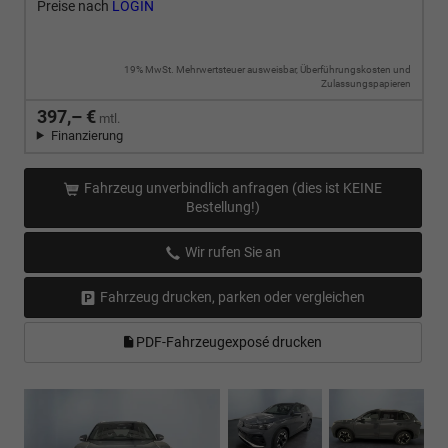
Preise nach
LOGIN
19% MwSt. Mehrwertsteuer ausweisbar, Überführungskosten und
Zulassungspapieren
397,– €
mtl.
Finanzierung
Fahrzeug unverbindlich anfragen (dies ist KEINE
Bestellung!)
Wir rufen Sie an
Fahrzeug drucken, parken oder vergleichen
PDF-Fahrzeugexposé drucken