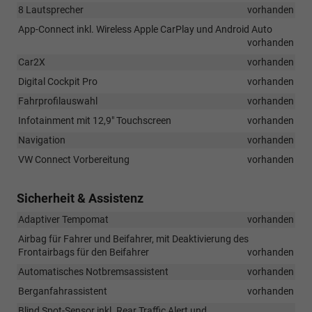
8 Lautsprecher
vorhanden
App-Connect inkl. Wireless Apple CarPlay und Android Auto
vorhanden
Car2X
vorhanden
Digital Cockpit Pro
vorhanden
Fahrprofilauswahl
vorhanden
Infotainment mit 12,9" Touchscreen
vorhanden
Navigation
vorhanden
VW Connect Vorbereitung
vorhanden
Sicherheit & Assistenz
Adaptiver Tempomat
vorhanden
Airbag für Fahrer und Beifahrer, mit Deaktivierung des
Frontairbags für den Beifahrer
vorhanden
Automatisches Notbremsassistent
vorhanden
Berganfahrassistent
vorhanden
Blind Spot-Sensor inkl. Rear Traffic Alert und