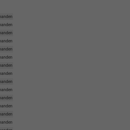
handen
handen
handen
handen
handen
handen
handen
handen
handen
handen
handen
handen
handen
handen