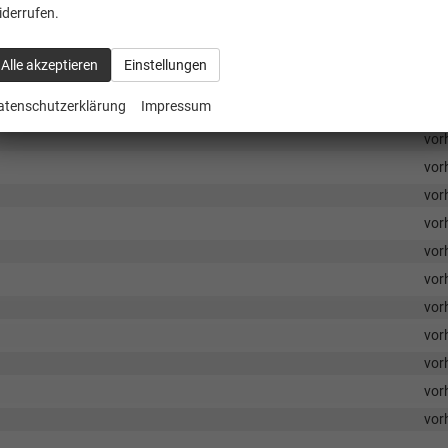
iderrufen.
vor
vor
Alle akzeptieren
Einstellungen
atenschutzerklärung
Impressum
vor
vor
vor
vor
vor
vor
vor
vor
vor
vor
vor