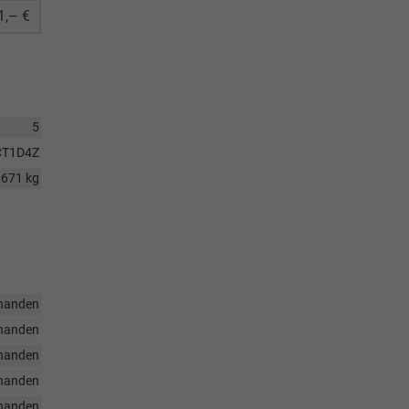
1,– €
5
CT1D4Z
1671 kg
handen
handen
handen
handen
handen