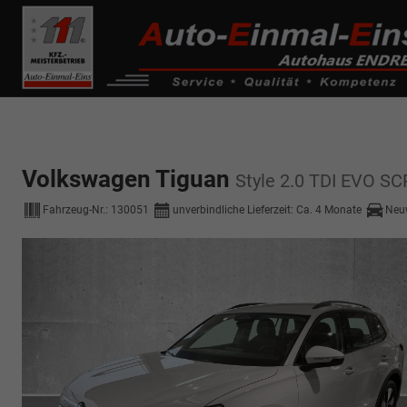
------------ Host Name : selector1._domainkey Points to address or valu
de0k._domainkey.autoeinmaleins.onmicrosoft.com
Volkswagen Tiguan
Style 2.0 TDI EVO 
Fahrzeug-Nr.:
130051
unverbindliche Lieferzeit: Ca. 4 Monate
Neu