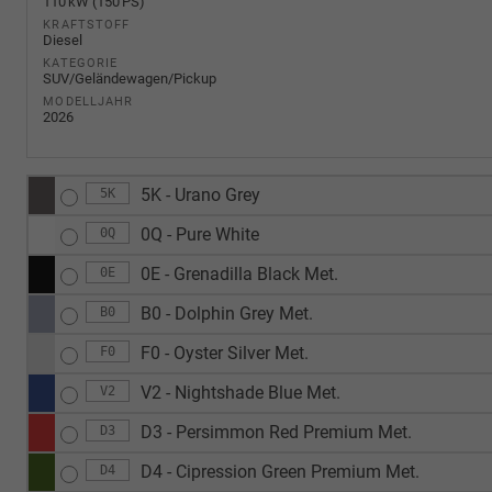
110 kW (150 PS)
KRAFTSTOFF
Diesel
KATEGORIE
SUV/Geländewagen/Pickup
MODELLJAHR
2026
5K - Urano Grey
5K
0Q - Pure White
0Q
0E - Grenadilla Black Met.
0E
B0 - Dolphin Grey Met.
B0
F0 - Oyster Silver Met.
F0
V2 - Nightshade Blue Met.
V2
D3 - Persimmon Red Premium Met.
D3
D4 - Cipression Green Premium Met.
D4