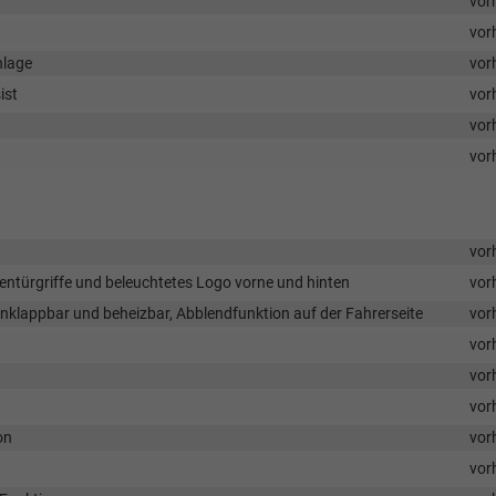
vor
vor
nlage
vor
ist
vor
vor
vor
vor
ntürgriffe und beleuchtetes Logo vorne und hinten
vor
nklappbar und beheizbar, Abblendfunktion auf der Fahrerseite
vor
vor
vor
vor
on
vor
vor