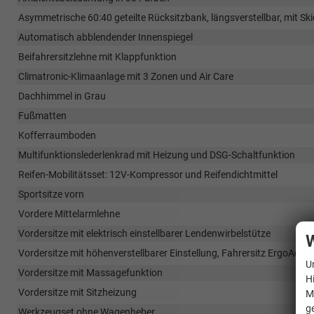
Asymmetrische 60:40 geteilte Rücksitzbank, längsverstellbar, mit S
Automatisch abblendender Innenspiegel
Beifahrersitzlehne mit Klappfunktion
Climatronic-Klimaanlage mit 3 Zonen und Air Care
Dachhimmel in Grau
Fußmatten
Kofferraumboden
Multifunktionslederlenkrad mit Heizung und DSG-Schaltfunktion
Reifen-Mobilitätsset: 12V-Kompressor und Reifendichtmittel
Sportsitze vorn
Vordere Mittelarmlehne
Vordersitze mit elektrisch einstellbarer Lendenwirbelstütze
W
Vordersitze mit höhenverstellbarer Einstellung, Fahrersitz ErgoActiv
U
Vordersitze mit Massagefunktion
H
Vordersitze mit Sitzheizung
M
g
Werkzeugset ohne Wagenheber