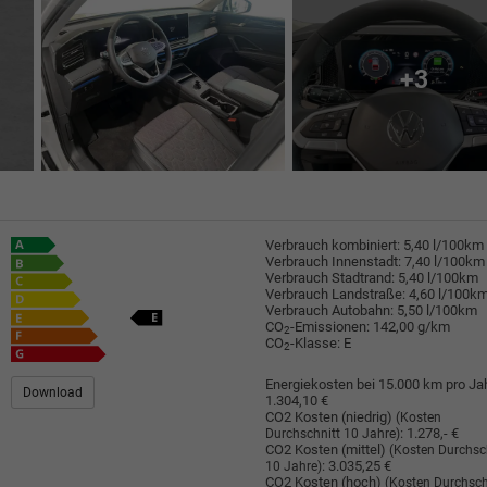
+3
Verbrauch kombiniert:
5,40 l/100km
Verbrauch Innenstadt:
7,40 l/100km
Verbrauch Stadtrand:
5,40 l/100km
Verbrauch Landstraße:
4,60 l/100k
Verbrauch Autobahn:
5,50 l/100km
CO
-Emissionen:
142,00 g/km
2
CO
-Klasse:
E
2
Energiekosten bei 15.000 km pro Jah
Download
1.304,10 €
CO2 Kosten (niedrig)
(Kosten
:
1.278,- €
Durchschnitt 10 Jahre)
CO2 Kosten (mittel)
(Kosten Durchsc
:
3.035,25 €
10 Jahre)
CO2 Kosten (hoch)
(Kosten Durchsch