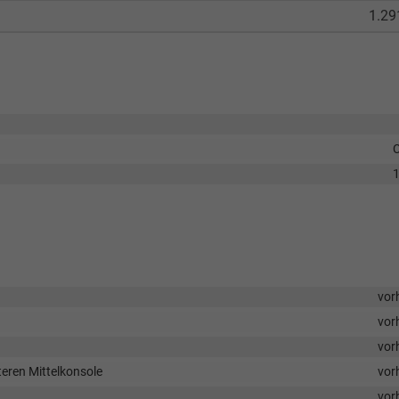
1.29
vor
vor
vor
eren Mittelkonsole
vor
vor