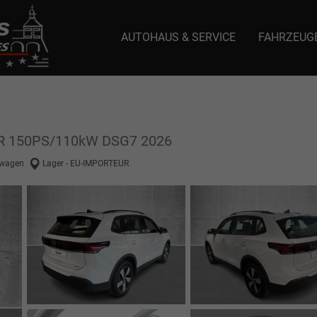
AUTOHAUS & SERVICE
FAHRZEUG
e: selector1-aee-de0k._domainkey.autoeinmaleins.onmicrosoft.com Host Nam
SCR 150PS/110kW DSG7 2026
wagen
Lager - EU-IMPORTEUR