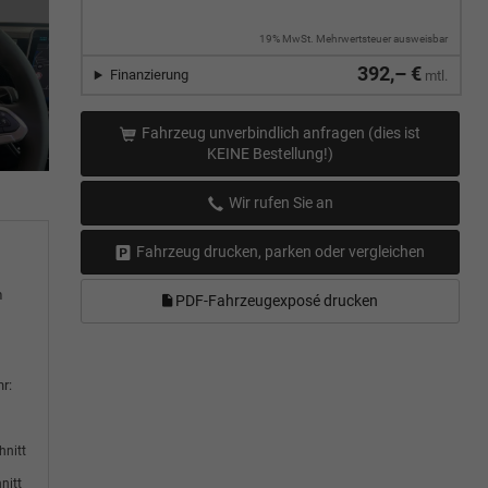
19% MwSt. Mehrwertsteuer ausweisbar
392,– €
Finanzierung
mtl.
Fahrzeug unverbindlich anfragen (dies ist
KEINE Bestellung!)
Wir rufen Sie an
Fahrzeug drucken, parken oder vergleichen
m
PDF-Fahrzeugexposé drucken
r:
hnitt
nitt