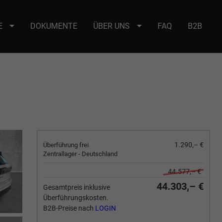
E
DOKUMENTE
ÜBER UNS
FAQ
B2B
e : selector2._domainkey Points to address or value: selector2-aee-
1.290,– €
Überführung frei
Zentrallager - Deutschland
44.577,– €
44.303,– €
Gesamtpreis inklusive
Überführungskosten.
B2B-Preise nach
LOGIN