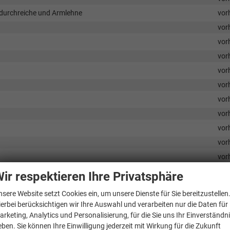
kidurchreiche und Armlehne
vor
vor
vor
vor
vor
vor
vor
vor
vor
vor
vor
vor
ir respektieren Ihre Privatsphäre
e
vor
nsere Website setzt Cookies ein, um unsere Dienste für Sie bereitzustellen
vor
ierbei berücksichtigen wir Ihre Auswahl und verarbeiten nur die Daten für
vor
arketing, Analytics und Personalisierung, für die Sie uns Ihr Einverständn
eben. Sie können Ihre Einwilligung jederzeit mit Wirkung für die Zukunft
vor