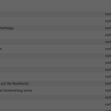
vor
vor
ntairbags
vor
vor
vor
em
vor
vor
vor
vor
vor
n auf der Rückbank)
vor
ie Centerairbag vorne
vor
vor
vor