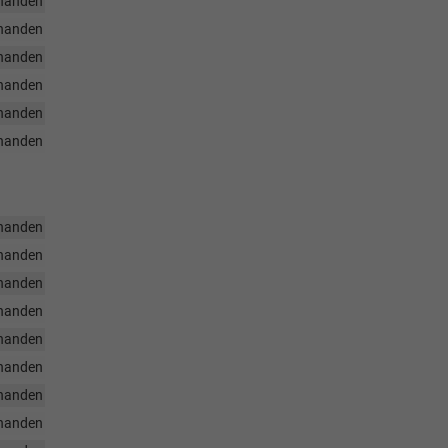
handen
handen
handen
handen
handen
handen
handen
handen
handen
handen
handen
handen
handen
handen