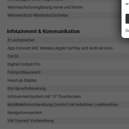
w
Wärmeschutzverglasung vorne und hinten
Wärmeschutz-Windschutzscheibe
Infotainment & Kommunikation
D
8 Lautsprecher
App-Connect inkl. Wireless Apple CarPlay und Android Auto
Car2X
Digital Cockpit Pro
Fahrprofilauswahl
Head-up-Display
IDA-Sprachsteuerung
Infotainmentsystem mit 15"-Touchscreen
Mobiltelefonvorbereitung Comfort mit induktiver Ladefunktion
Navigationssystem
VW Connect Vorbereitung