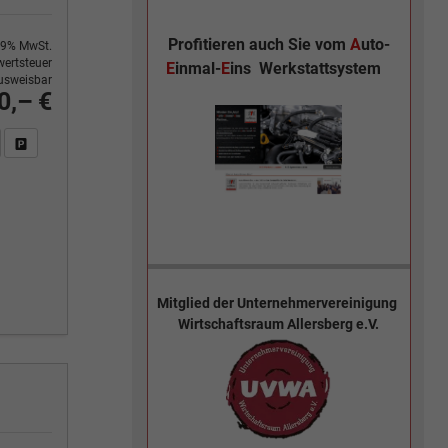
Profitieren auch Sie vom
A
uto-
9% MwSt.
ertsteuer
E
inmal-
E
ins
Werkstattsystem
usweisbar
0,– €
n Sie an
DF-Fahrzeugexposé drucken
Fahrzeug drucken, parken oder vergleichen
Mitglied der
Unternehmervereinigung
Wirtschaftsraum Allersberg e.V.