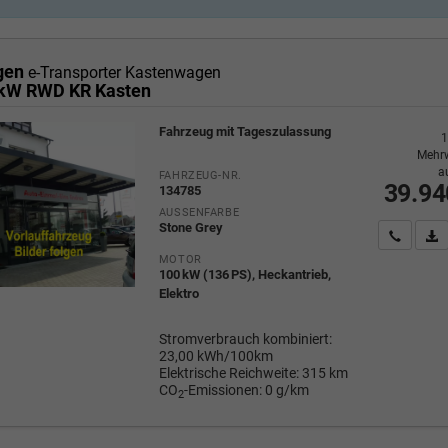
gen
e-Transporter Kastenwagen
 kW RWD KR Kasten
Fahrzeug mit Tageszulassung
1
Mehrw
a
FAHRZEUG-NR.
39.94
134785
AUSSENFARBE
Stone Grey
Wir rufe
P
MOTOR
100 kW (136 PS), Heckantrieb,
Elektro
Stromverbrauch kombiniert:
23,00 kWh/100km
Elektrische Reichweite:
315 km
CO
-Emissionen:
0 g/km
2