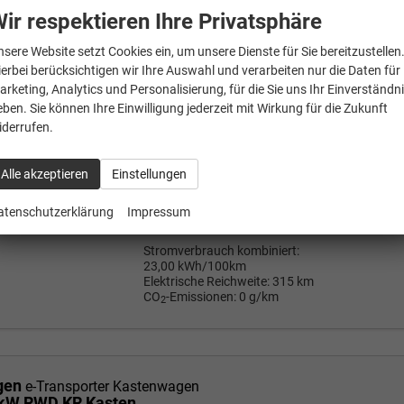
gen
e-Transporter Kastenwagen
ir respektieren Ihre Privatsphäre
 kW RWD KR Kasten
nsere Website setzt Cookies ein, um unsere Dienste für Sie bereitzustellen
Fahrzeug mit Tageszulassung
1
ierbei berücksichtigen wir Ihre Auswahl und verarbeiten nur die Daten für
Mehrw
arketing, Analytics und Personalisierung, für die Sie uns Ihr Einverständn
a
FAHRZEUG-NR.
eben. Sie können Ihre Einwilligung jederzeit mit Wirkung für die Zukunft
40.42
134789
iderrufen.
AUSSENFARBE
Light Grey Metallic
Wir rufe
P
Alle akzeptieren
Einstellungen
MOTOR
100 kW (136 PS), Heckantrieb,
Elektro
atenschutzerklärung
Impressum
Stromverbrauch kombiniert:
23,00 kWh/100km
Elektrische Reichweite:
315 km
CO
-Emissionen:
0 g/km
2
gen
e-Transporter Kastenwagen
 kW RWD KR Kasten