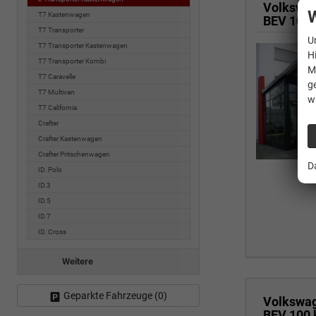
Volkswa
W
T7 Kastenwagen
BEV 100
T7 Transporter
U
T7 Transporter Kastenwagen
H
T7 Transporter Kombi
M
T7 Caravelle
g
T7 Multivan
w
T7 California
Crafter
Crafter Kastenwagen
Crafter Pritschenwagen
D
ID. Polo
ID.3
ID.5
ID.7
ID. Cross
Weitere
Geparkte Fahrzeuge (
0
)
Volkswa
BEV 100