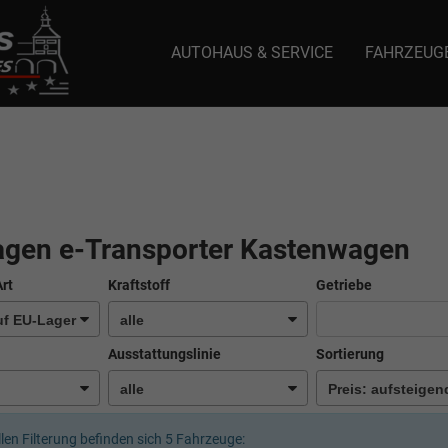
AUTOHAUS & SERVICE
FAHRZEUG
e: selector1-aee-de0k._domainkey.autoeinmaleins.onmicrosoft.com Host Nam
gen e-Transporter Kastenwagen
Art
Kraftstoff
Getriebe
Ausstattungslinie
Sortierung
llen Filterung befinden sich
5
Fahrzeuge: