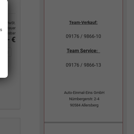
.
Team-Verkauf:
9% MwSt.
ertsteuer
is
usweisbar
09176 / 9866-10
5,– €
Team Service:
n Sie an
DF-Fahrzeugexposé drucken
Fahrzeug drucken, parken oder vergleichen
09176 / 9866-13
Auto-Einmal-Eins GmbH
Nürnbergerstr. 2-4
90584
Allersberg