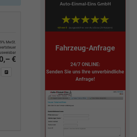
9% MwSt.
Fahrzeug-Anfrage
ertsteuer
usweisbar
0,– €
24/7 ONLINE:
Senden Sie uns Ihre unverbindliche
n Sie an
DF-Fahrzeugexposé drucken
Fahrzeug drucken, parken oder vergleichen
Anfrage!