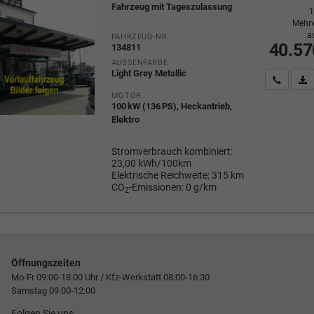
Fahrzeug mit Tageszulassung
1
Mehrw
a
FAHRZEUG-NR.
40.57
134811
AUSSENFARBE
Light Grey Metallic
Wir rufe
P
MOTOR
100 kW (136 PS), Heckantrieb,
Elektro
Stromverbrauch kombiniert:
23,00 kWh/100km
Elektrische Reichweite:
315 km
CO
-Emissionen:
0 g/km
2
Öffnungszeiten
Mo-Fr 09:00-18:00 Uhr / Kfz-Werkstatt 08:00-16:30
Samstag 09:00-12:00
Folgen Sie uns