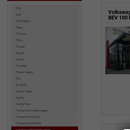
Polo
Volkswa
Golf
BEV 100
Golf Variant
Taigo
T-Cross
T-Roc
Touran
Tiguan
Tayron
Touareg
Passat Variant
ID.4
ID. BUZZ
Caddy Cargo
Caddy
Caddy Maxi
Transporter Kastenwagen
Transporter Kombi
Transporter Pritsche
e-Transporter Kastenwagen