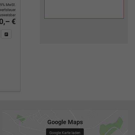
9% MwSt.
ertsteuer
usweisbar
0,– €
n Sie an
DF-Fahrzeugexposé drucken
Fahrzeug drucken, parken oder vergleichen
Google Maps
Google Karte laden