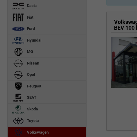
Dacia
Fiat
Volkswa
BEV 100
Ford
Hyundai
MG
Nissan
Opel
Peugeot
SEAT
Skoda
Toyota
Volkswagen