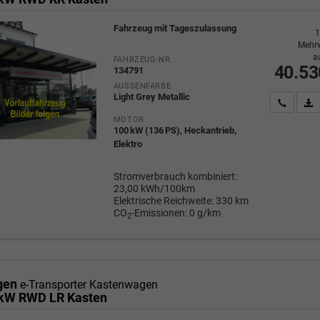
Fahrzeug mit Tageszulassung
1
Mehrw
a
FAHRZEUG-NR.
40.53
134791
AUSSENFARBE
Light Grey Metallic
Wir rufe
P
MOTOR
100 kW (136 PS), Heckantrieb,
Elektro
Stromverbrauch kombiniert:
23,00 kWh/100km
Elektrische Reichweite:
330 km
CO
-Emissionen:
0 g/km
2
gen
e-Transporter Kastenwagen
 kW RWD LR Kasten