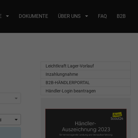
E
DOKUMENTE
ÜBER UNS
FAQ
B2B
e : selector2._domainkey Points to address or value: selector2-aee-
Leichtkraft Lager-Vorlauf
Inzahlungnahme
B2B-HÄNDLERPORTAL
Händler-Login beantragen