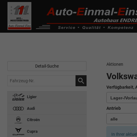
------------ Host Name : selector1._domainkey Points to address or valu
de0k._domainkey.autoeinmaleins.onmicrosoft.com
Aktionen
Detail-Suche
Volkswa
Fahrzeug-
Nr.
Verfügbarkeit, 
Ligier
Antrieb
Audi
Citroën
Cupra
In Ihrer aktue