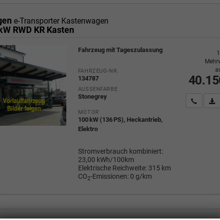
gen
e-Transporter Kastenwagen
 kW RWD KR Kasten
Fahrzeug mit Tageszulassung
1
Mehrw
a
FAHRZEUG-NR.
40.15
134787
AUSSENFARBE
Stonegrey
Wir rufe
P
MOTOR
100 kW (136 PS), Heckantrieb,
Elektro
Stromverbrauch kombiniert:
23,00 kWh/100km
Elektrische Reichweite:
315 km
CO
-Emissionen:
0 g/km
2