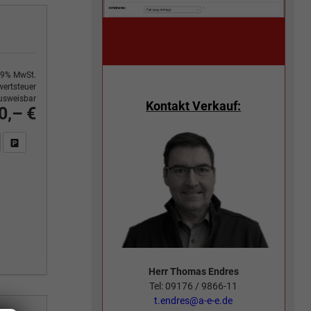
9% MwSt.
ertsteuer
usweisbar
Kontakt Verkauf:
0,– €
n Sie an
DF-Fahrzeugexposé drucken
Fahrzeug drucken, parken oder vergleichen
Herr Thomas Endres
Tel: 09176 / 9866-11
t.endres@a-e-e.de