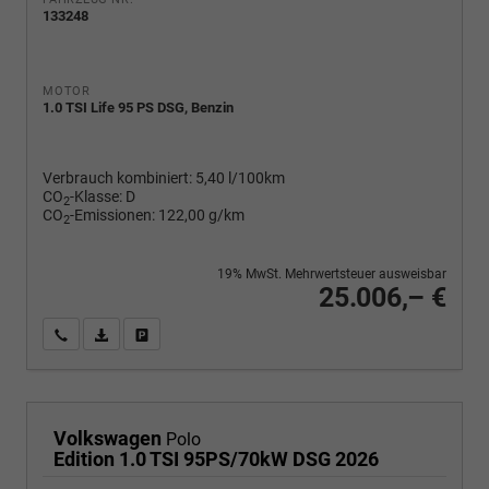
133248
MOTOR
1.0 TSI Life 95 PS DSG, Benzin
Verbrauch kombiniert:
5,40 l/100km
CO
-Klasse:
D
2
CO
-Emissionen:
122,00 g/km
2
19% MwSt. Mehrwertsteuer ausweisbar
25.006,– €
Wir rufen Sie an
PDF-Fahrzeugexposé drucken
Fahrzeug drucken, parken oder vergleichen
Volkswagen
Polo
Edition 1.0 TSI 95PS/70kW DSG 2026