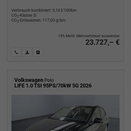
Verbrauch kombiniert:
5,10 l/100km
CO
-Klasse:
D
2
CO
-Emissionen:
117,00 g/km
2
19% MwSt. Mehrwertsteuer ausweisbar
23.727,– €
Wir rufen Sie an
PDF-Fahrzeugexposé drucken
Fahrzeug drucken, parken oder vergleichen
Volkswagen
Polo
LIFE 1.0 TSI 95PS/70kW 5G 2026