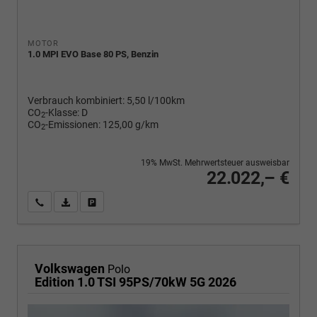
MOTOR
1.0 MPI EVO Base 80 PS, Benzin
Verbrauch kombiniert:
5,50 l/100km
CO
-Klasse:
D
2
CO
-Emissionen:
125,00 g/km
2
19% MwSt. Mehrwertsteuer ausweisbar
22.022,– €
Wir rufen Sie an
PDF-Fahrzeugexposé drucken
Fahrzeug drucken, parken oder vergleichen
Volkswagen
Polo
Edition 1.0 TSI 95PS/70kW 5G 2026