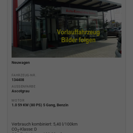
Neuwagen
FAHRZEUG-NR.
134408
AUSSENFARBE
Ascotgrau
MOTOR
1.0 59 KW (80 PS) 5 Gang, Benzin
Verbrauch kombiniert:
5,40 l/100km
CO
-Klasse:
D
2