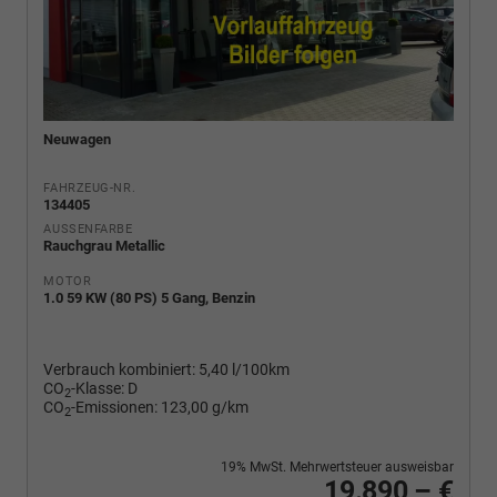
Neuwagen
FAHRZEUG-NR.
134405
AUSSENFARBE
Rauchgrau Metallic
MOTOR
1.0 59 KW (80 PS) 5 Gang, Benzin
Verbrauch kombiniert:
5,40 l/100km
CO
-Klasse:
D
2
CO
-Emissionen:
123,00 g/km
2
19% MwSt. Mehrwertsteuer ausweisbar
19.890,– €