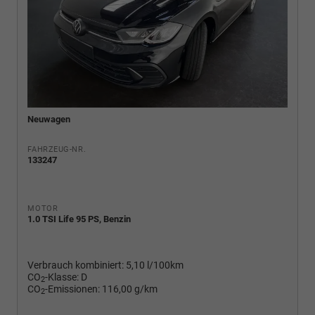
Neuwagen
FAHRZEUG-NR.
133247
MOTOR
1.0 TSI Life 95 PS, Benzin
Verbrauch kombiniert:
5,10 l/100km
CO
-Klasse:
D
2
CO
-Emissionen:
116,00 g/km
2