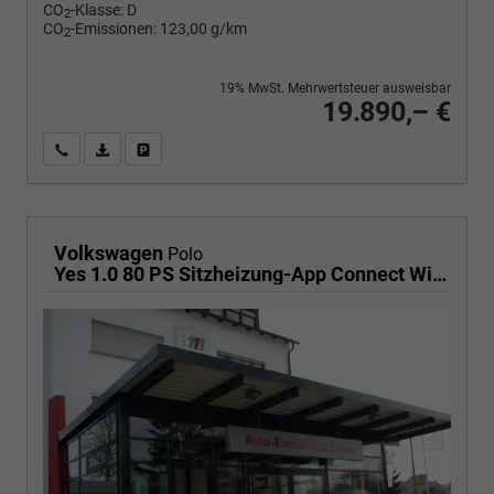
CO
-Klasse:
D
2
CO
-Emissionen:
123,00 g/km
2
19% MwSt. Mehrwertsteuer ausweisbar
19.890,– €
Wir rufen Sie an
PDF-Fahrzeugexposé drucken
Fahrzeug drucken, parken oder vergleichen
Volkswagen
Polo
Yes 1.0 80 PS Sitzheizung-App Connect Wireless-Einparkhilfe-Klima-Sofort