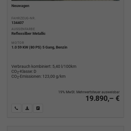
Neuwagen
FAHRZEUG-NR.
134407
AUSSENFARBE
Reflexsilber Metallic
MOTOR
1.0 59 KW (80 PS) 5 Gang, Benzin
Verbrauch kombiniert:
5,40 l/100km
CO
-Klasse:
D
2
CO
-Emissionen:
123,00 g/km
2
19% MwSt. Mehrwertsteuer ausweisbar
19.890,– €
Wir rufen Sie an
PDF-Fahrzeugexposé drucken
Fahrzeug drucken, parken oder vergleichen