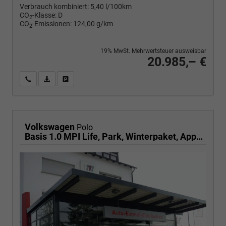
Verbrauch kombiniert:
5,40 l/100km
CO
-Klasse:
D
2
CO
-Emissionen:
124,00 g/km
2
19% MwSt. Mehrwertsteuer ausweisbar
20.985,– €
Wir rufen Sie an
PDF-Fahrzeugexposé drucken
Fahrzeug drucken, parken oder vergleichen
Volkswagen
Polo
Basis 1.0 MPI Life, Park, Winterpaket, App-Connect, sofort