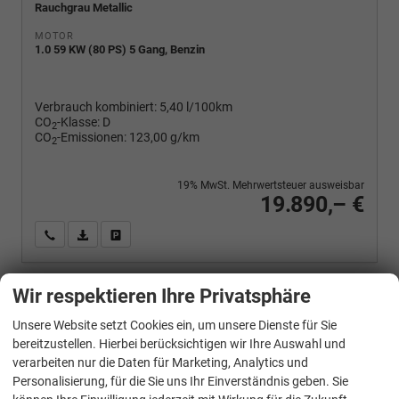
Rauchgrau Metallic
MOTOR
1.0 59 KW (80 PS) 5 Gang, Benzin
Verbrauch kombiniert:
5,40 l/100km
CO
-Klasse:
D
2
CO
-Emissionen:
123,00 g/km
2
19% MwSt. Mehrwertsteuer ausweisbar
19.890,– €
Wir rufen Sie an
PDF-Fahrzeugexposé drucken
Fahrzeug drucken, parken oder vergleichen
Wir respektieren Ihre Privatsphäre
Volkswagen
Polo
Unsere Website setzt Cookies ein, um unsere Dienste für Sie
Basis 1.0 MPI Life, Park, Winterpaket, App-Connect, sofort
bereitzustellen. Hierbei berücksichtigen wir Ihre Auswahl und
verarbeiten nur die Daten für Marketing, Analytics und
Personalisierung, für die Sie uns Ihr Einverständnis geben. Sie