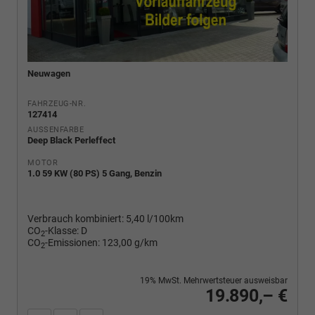
Neuwagen
FAHRZEUG-NR.
127414
AUSSENFARBE
Deep Black Perleffect
MOTOR
1.0 59 KW (80 PS) 5 Gang, Benzin
Verbrauch kombiniert:
5,40 l/100km
CO
-Klasse:
D
2
CO
-Emissionen:
123,00 g/km
2
19% MwSt. Mehrwertsteuer ausweisbar
19.890,– €