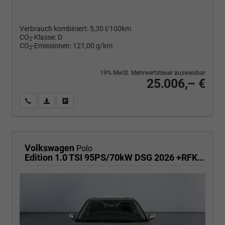
Verbrauch kombiniert:
5,30 l/100km
CO
-Klasse:
D
2
CO
-Emissionen:
121,00 g/km
2
19% MwSt. Mehrwertsteuer ausweisbar
25.006,– €
Wir rufen Sie an
PDF-Fahrzeugexposé drucken
Fahrzeug drucken, parken oder vergleichen
Volkswagen
Polo
Edition 1.0 TSI 95PS/70kW DSG 2026 +RFK +Getönte Heckscheiben +TravelAssist +LED