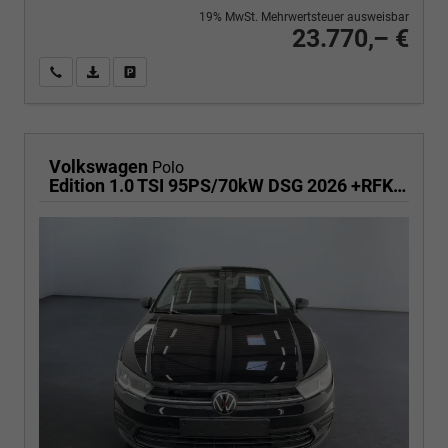
19% MwSt. Mehrwertsteuer ausweisbar
23.770,– €
Wir rufen Sie an
PDF-Fahrzeugexposé drucken
Fahrzeug drucken, parken oder vergleichen
Volkswagen
Polo
Edition 1.0 TSI 95PS/70kW DSG 2026 +RFK +Getönte Heckscheiben +TravelAssist +LED