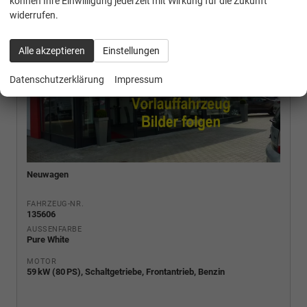
können Ihre Einwilligung jederzeit mit Wirkung für die Zukunft
widerrufen.
Alle akzeptieren
Einstellungen
Datenschutzerklärung
Impressum
Neuwagen
FAHRZEUG-NR.
135606
AUSSENFARBE
Pure White
MOTOR
59 kW (80 PS), Schaltgetriebe, Frontantrieb, Benzin