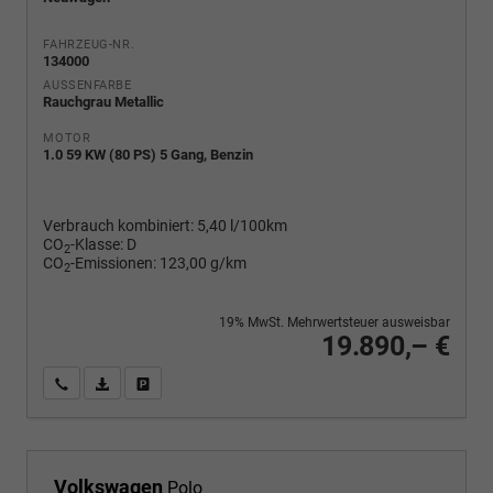
FAHRZEUG-NR.
134000
AUSSENFARBE
Rauchgrau Metallic
MOTOR
1.0 59 KW (80 PS) 5 Gang, Benzin
Verbrauch kombiniert:
5,40 l/100km
CO
-Klasse:
D
2
CO
-Emissionen:
123,00 g/km
2
19% MwSt. Mehrwertsteuer ausweisbar
19.890,– €
Wir rufen Sie an
PDF-Fahrzeugexposé drucken
Fahrzeug drucken, parken oder vergleichen
Volkswagen
Polo