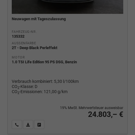
Neuwagen mit Tageszulassung
FAHRZEUG-NR.
135332
AUSSENFARBE
2T - Deep Black Perleffekt
MOTOR
1.0 TSI Life Edition 95 PS DSG, Benzin
Verbrauch kombiniert:
5,30 l/100km
CO
-Klasse:
D
2
CO
-Emissionen:
121,00 g/km
2
19% MwSt. Mehrwertsteuer ausweisbar
24.803,– €
Wir rufen Sie an
PDF-Fahrzeugexposé drucken
Fahrzeug drucken, parken oder vergleichen