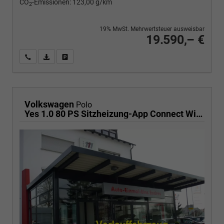
CO
-Emissionen:
123,00 g/km
2
19% MwSt. Mehrwertsteuer ausweisbar
19.590,– €
Wir rufen Sie an
PDF-Fahrzeugexposé drucken
Fahrzeug drucken, parken oder vergleichen
Volkswagen
Polo
Yes 1.0 80 PS Sitzheizung-App Connect Wireless-Einparkhilfe-Klima-Sofort