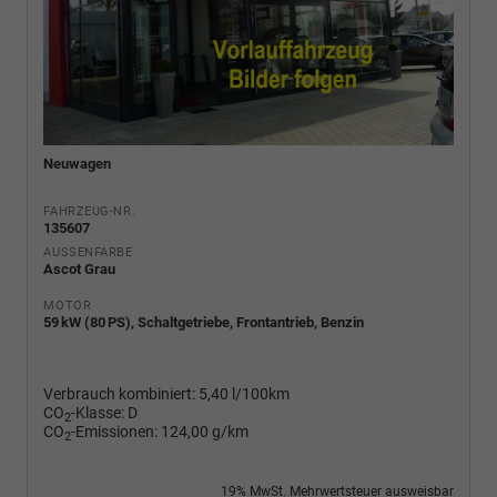
Neuwagen
FAHRZEUG-NR.
135607
AUSSENFARBE
Ascot Grau
MOTOR
59 kW (80 PS), Schaltgetriebe, Frontantrieb, Benzin
Verbrauch kombiniert:
5,40 l/100km
CO
-Klasse:
D
2
CO
-Emissionen:
124,00 g/km
2
19% MwSt. Mehrwertsteuer ausweisbar