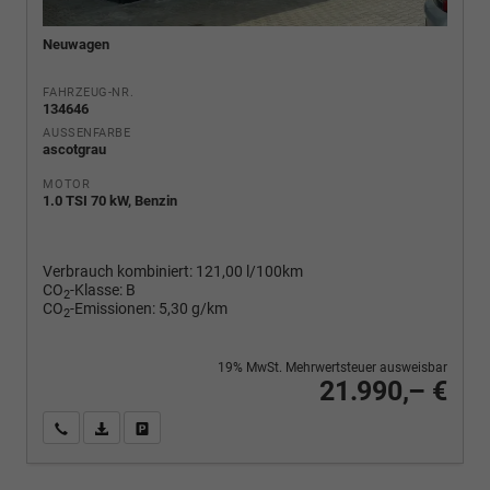
Neuwagen
FAHRZEUG-NR.
134646
AUSSENFARBE
ascotgrau
MOTOR
1.0 TSI 70 kW, Benzin
Verbrauch kombiniert:
121,00 l/100km
CO
-Klasse:
B
2
CO
-Emissionen:
5,30 g/km
2
19% MwSt. Mehrwertsteuer ausweisbar
21.990,– €
Wir rufen Sie an
PDF-Fahrzeugexposé drucken
Fahrzeug drucken, parken oder vergleichen