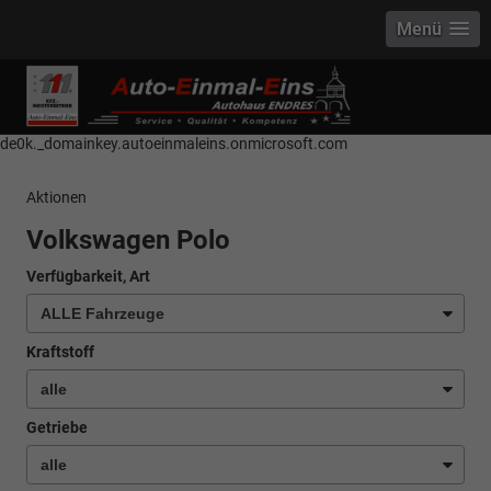
Menü
------------ Host Name : selector1._domainkey Points to address or value:
selector1-aee-de0k._domainkey.autoeinmaleins.onmicrosoft.com Host
Name : selector2._domainkey Points to address or value: selector2-aee-
de0k._domainkey.autoeinmaleins.onmicrosoft.com
Aktionen
Volkswagen Polo
Verfügbarkeit, Art
Kraftstoff
Getriebe