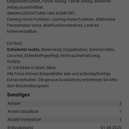
Einparkhilfe hinten, Fahrer Airbag, Fahrer Airbag, Beifahrer-
Airbag ausschaltbar.
INNENAUSSTATTUNG UND KOMFORT:
Coming-Home-Funktion, Leaving-Home-Funktion, Elektrische
Fensterheber vorne, Multifunktionslenkrad, Lenkrad
höhenverstellbar.
EXTRAS:
Schiebetür rechts,
Reserverad, Doppelkabine, Sommerreifen,
Garantie, Scheckheftgepflegt, Nichtraucherfahrzeug.
AUßEN:
16 Zoll Räder in Stahl, Silber
Alle Fotos können Beispielbilder sein und aufpreispflichtige
Extras enthalten. Die genaue Ausstattung entnehmen Sie bitte
dem Beschreibungstext
Sonstiges
Achsen
2
Anzahl Sitzplätze
7
Anzahl Vorbesitzer
1
Erstzulassung
01.08.2026