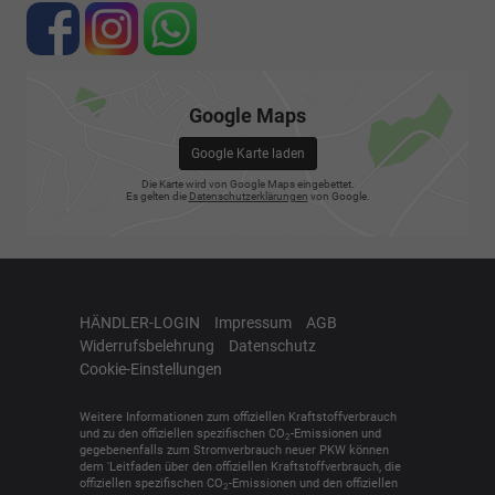
Google Maps
Google Karte laden
Die Karte wird von Google Maps eingebettet.
Es gelten die
Datenschutzerklärungen
von Google.
HÄNDLER-LOGIN
Impressum
AGB
Widerrufsbelehrung
Datenschutz
Cookie-Einstellungen
Weitere Informationen zum offiziellen Kraftstoffverbrauch
und zu den offiziellen spezifischen CO
-Emissionen und
2
gegebenenfalls zum Stromverbrauch neuer PKW können
dem 'Leitfaden über den offiziellen Kraftstoffverbrauch, die
offiziellen spezifischen CO
-Emissionen und den offiziellen
2