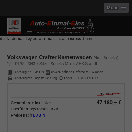
Menü
------------ Host Name : selector1._domainkey Points to address or value:
selector1-aee-de0k._domainkey.autoeinmaleins.onmicrosoft.com Host
Name : selector2._domainkey Points to address or value: selector2-aee-
de0k._domainkey.autoeinmaleins.onmicrosoft.com
Volkswagen Crafter Kastenwagen
Plus (Snoeks)
2,0TDI 35 L3H3 7 Sitzer Snoeks Mixto AHK Standh.
Fahrzeug-Nr.:
134179
unverbindliche Lieferzeit:
8 Wochen
Fahrzeug mit Tageszulassung
Lager - EU-IMPORTEUR
49.680,– €
47.180,– €
Gesamtpreis inklusive
Überführungskosten. B2B-
Preise nach
LOGIN