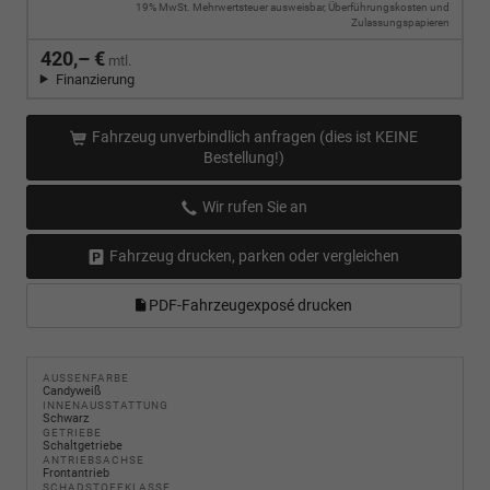
19% MwSt. Mehrwertsteuer ausweisbar, Überführungskosten und
Zulassungspapieren
420,– €
mtl.
Finanzierung
Fahrzeug unverbindlich anfragen (dies ist KEINE
Bestellung!)
Wir rufen Sie an
Fahrzeug drucken, parken oder vergleichen
PDF-Fahrzeugexposé drucken
AUSSENFARBE
Candyweiß
INNENAUSSTATTUNG
Schwarz
GETRIEBE
Schaltgetriebe
ANTRIEBSACHSE
Frontantrieb
SCHADSTOFFKLASSE