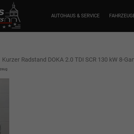
AUTOHAUS & SERVICE
FAHRZEUG
e: selector1-aee-de0k._domainkey.autoeinmaleins.onmicrosoft.com Host Nam
n
Kurzer Radstand DOKA 2.0 TDI SCR 130 kW 8-Gang
zeug