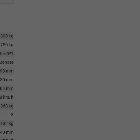
2800 kg
750 kg
H6/ZP1
Monate
098 mm
330 mm
204 mm
8 km/h
2368 kg
L3
1132 kg
640 mm