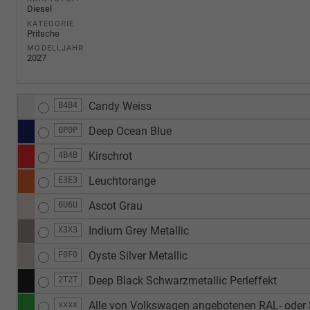
Diesel
KATEGORIE
Pritsche
MODELLJAHR
2027
Candy Weiss
B4B4
Deep Ocean Blue
0P0P
Kirschrot
4B4B
Leuchtorange
E3E3
Ascot Grau
6U6U
Indium Grey Metallic
X3X3
Oyste Silver Metallic
F0F0
Deep Black Schwarzmetallic Perleffekt
2T2T
Alle von Volkswagen angebotenen RAL- oder S
xxxx