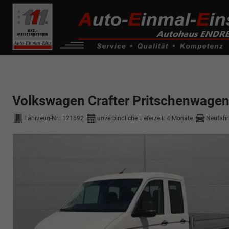
------------ Host Name : selector1._domainkey Points to address or valu
de0k._domainkey.autoeinmaleins.onmicrosoft.com
Volkswagen Crafter Pritschenwage
Fahrzeug-Nr.:
121692
unverbindliche Lieferzeit:
4 Monate
Neufahr