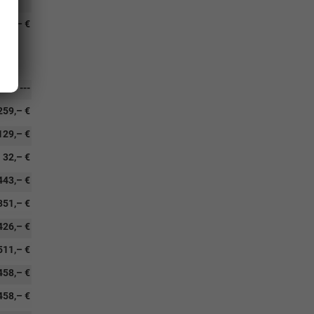
768,– €
---
259,– €
129,– €
32,– €
443,– €
351,– €
426,– €
511,– €
458,– €
458,– €