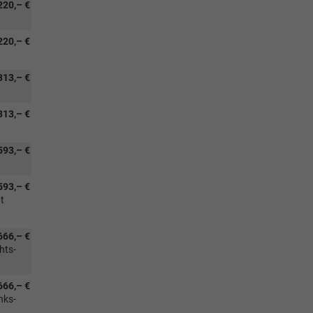
220,– €
220,– €
313,– €
313,– €
593,– €
593,– €
t
666,– €
hts-
666,– €
nks-