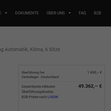
E
DOKUMENTE
ÜBER UNS
FAQ
B2B
e : selector2._domainkey Points to address or value: selector2-aee-
 Automatik, Klima, 6 Sitze
1.690,– €
Überführung frei
Zentrallager - Deutschland
49.362,– €
Gesamtpreis inklusive
Überführungskosten.
B2B-Preise nach
LOGIN