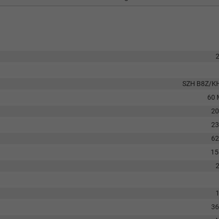
SZH B8Z/K
60 
2
2
6
15
3