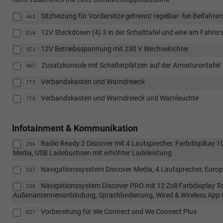
Sitzheizung für Vordersitze getrennt regelbar- bei Beifahrer
4A3
12V Steckdosen (4) 3 in der Schalttafel und eine am Fahrers
EU4
12V Betriebsspannung mit 230 V Wechselrichter
9Z3
Zusatzkonsole mit Schalterplätzen auf der Armaturentafel
4N7
Verbandskasten und Warndreieck
1T3
Verbandskasten und Warndreieck und Warnleuchte
1T6
Infotainment & Kommunikation
Radio Ready 2 Discover mit 4 Lautsprecher, Farbdisplkay 1
Z66
Media, USB Ladebuchsen mit erhöhter Ladeleistung
Navigationssysstem Discover Media, 4 Lautsprecher, Europ
Z67
Navigationssystem Discover PRO mit 12 Zoll Farbdisplay T
Z68
Außenantennenanbindung, Sprachbedienung, Wired & Wireless App
Vorbereitung für We Connect und We Connect Plus
R27