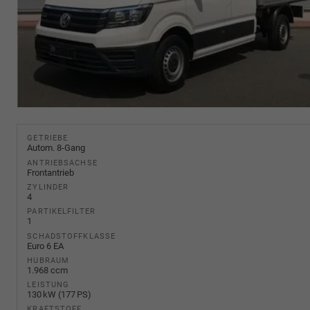
GETRIEBE
Autom. 8-Gang
ANTRIEBSACHSE
Frontantrieb
ZYLINDER
4
PARTIKELFILTER
1
SCHADSTOFFKLASSE
Euro 6 EA
HUBRAUM
1.968 ccm
LEISTUNG
130 kW (177 PS)
KRAFTSTOFF