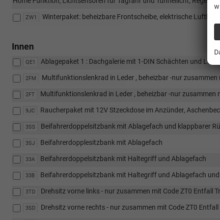
Home Funktion, Lichtsensoren für Tagfahr und Tunnellicht, Regens
w
Winterpaket: beheizbare Frontscheibe, elektrische Lufthei
ZW1
Innen
D
Ablagepaket 1 : Dachgalerie mit 1-DIN Schächten und Lesel
QE1
Multifunktionslenkrad in Leder , beheizbar -nur zusammen
2FM
Multifunktionslenkrad in Leder , beheizbar -nur zusammen 
2FT
Raucherpaket mit 12V Stzeckdose im Anzünder, Aschenbech
9JC
Beifahrerdoppelsitzbank mit Ablagefach und klappbarer Rü
3SS
Beifahrerdopplesitzbank mit Ablagefach
3SJ
Beifahrerdoppelsitzbank mit Haltegriff und Ablagefach
33A
Beifahrerdoppelsitzbank mit Haltegriff und Ablagefach und
33B
Drehsitz vorne links - nur zusammen mit Code ZT0 Entfall 
3TD
Drehsitz vorne rechts - nur zusammen mit Code ZT0 Entfal
3SD