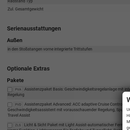
Radstand Typ
Zul. Gesamtgewicht
Serienausstattungen
Außen
in den Stoßstangen vorne integrierte Trittstufen
Optionale Extras
Pakete
Assistenzpaket Basis: Geschwindigkeitsregelanlage mit in
PVA
Regelung
W
Assistenzpaket Advanced: ACC adaptive Cruise Control mit
PVD
U
Geschwindigkeitsassistent mit vorausschauender Regelung, Spurhalt
Travel Assist
H
M
Licht & Sicht Paket mit Light Assist-automatischer Fernli
ZLS
g