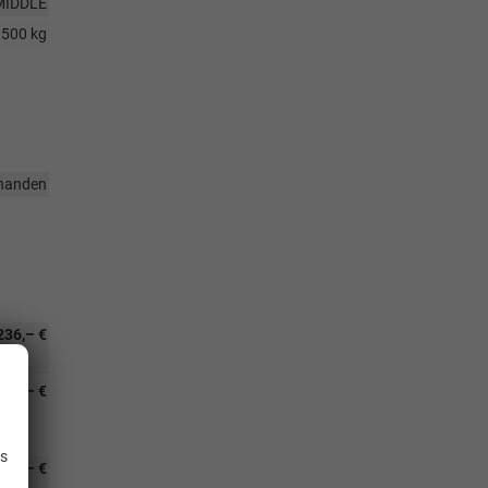
MIDDLE
3500 kg
handen
236,– €
232,– €
.
ve
is
202,– €