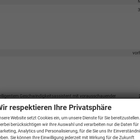
vor
telligentem Geschwindigkeitsassistent mit vorausschauender
ir respektieren Ihre Privatsphäre
 automatischer Distanzhaltung und intelligentem
1.
nsere Website setzt Cookies ein, um unsere Dienste für Sie bereitzustellen
e Assistent Lane Assist mit Emergency Assist und Stauassistent inklusi
ierbei berücksichtigen wir Ihre Auswahl und verarbeiten nur die Daten für
arketing, Analytics und Personalisierung, für die Sie uns Ihr Einverständn
chtregulirung, manueller Coming Home und automatischer Leaving
eben. Sie können Ihre Einwilligung jederzeit mit Wirkung für die Zukunft