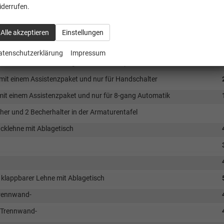
ensoren
iderrufen.
zung als Zusatzheizung, Scheinwerferreinigungsanlage-
Alle akzeptieren
Einstellungen
atenschutzerklärung
Impressum
euchte -nur für Fahrzeuge mit 2. Verdampfer-
 mit einem Assistenzpaket und nur für Handschalter
mit einem Assistenzpaket und nur für 8-gang Automatik
er und 2 Becherhalter in der Armaturentafel
cklehne mit Ablagetisch
 klappbarer Lehne mit Ablagetisch
Trennwand-
l Trennwand-