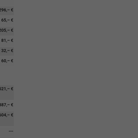
296,– €
65,– €
205,– €
81,– €
32,– €
60,– €
521,– €
887,– €
604,– €
---