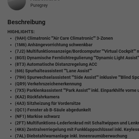
Puregrey
Beschreibung
HIGHLIGHTS:
(9AH) Climatronic ""Air Care Climatronic"" 3-Zonen
(1M6) Anhängevorrichtung schwenkbar
(7J2) Multifunktionsanzeige/Bordcomputer ""Virtual Cockpit"" 
(8G5) Dynamische Fernlichtregulierung ""Dynamic Light Assist"
(8T3) Automatische Distanzregelung ACC
(6I6) Spurhalteassistent ""Lane Assist""
(79H) Spurwechselassistent ""Side Assist"" inklusive ""Blind S
(QR9) Verkehrszeichenerkennung
(7X5) Parklenkassistent ""Park Assist"" inkl. Einparkhilfe vorne
(KA2) Rückfahrkamera
(4A3) Sitzheizung für Vordersitze
(QC1) Fenster ab B-Säule abgedunkelt
(NF1) Markise schwarz
(2FT) Multifunktions-Lederlenkrad mit Schaltwippen und Len
(4K6) Zentralverriegelung mit Funkklappschlüssel inkl. Keyles
(7AL) Diebstahlwarnanlage inkl. Innenraumüberwachung