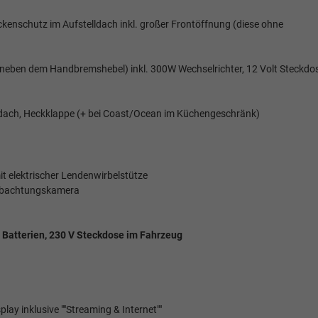
ckenschutz im Aufstelldach inkl. großer Frontöffnung (diese ohne
s neben dem Handbremshebel) inkl. 300W Wechselrichter, 12 Volt Steckdos
ldach, Heckklappe (+ bei Coast/Ocean im Küchengeschränk)
it elektrischer Lendenwirbelstütze
obachtungskamera
e Batterien, 230 V Steckdose im Fahrzeug
lay inklusive ""Streaming & Internet""