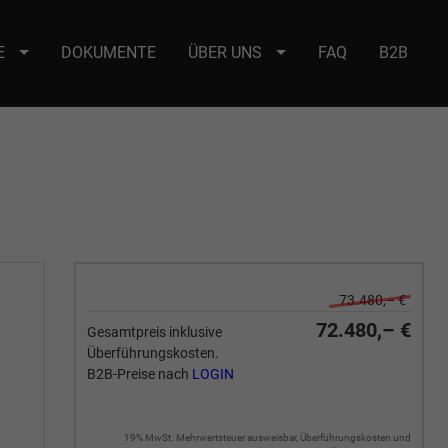
E
DOKUMENTE
ÜBER UNS
FAQ
B2B
e : selector2._domainkey Points to address or value: selector2-aee-
73.480,– €
72.480,– €
Gesamtpreis inklusive
Überführungskosten.
B2B-Preise nach
LOGIN
19% MwSt. Mehrwertsteuer ausweisbar, Überführungskosten und