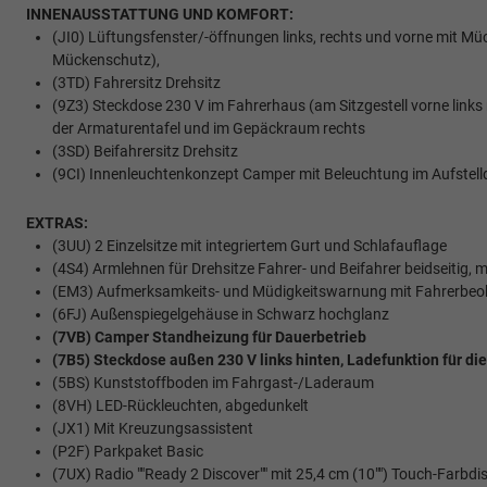
INNENAUSSTATTUNG UND KOMFORT:
(JI0) Lüftungsfenster/-öffnungen links, rechts und vorne mit Mü
Mückenschutz),
(3TD) Fahrersitz Drehsitz
(9Z3) Steckdose 230 V im Fahrerhaus (am Sitzgestell vorne link
der Armaturentafel und im Gepäckraum rechts
(3SD) Beifahrersitz Drehsitz
(9CI) Innenleuchtenkonzept Camper mit Beleuchtung im Aufstel
EXTRAS:
(3UU) 2 Einzelsitze mit integriertem Gurt und Schlafauflage
(4S4) Armlehnen für Drehsitze Fahrer- und Beifahrer beidseitig, m
(EM3) Aufmerksamkeits- und Müdigkeitswarnung mit Fahrerbe
(6FJ) Außenspiegelgehäuse in Schwarz hochglanz
(7VB) Camper Standheizung für Dauerbetrieb
(7B5) Steckdose außen 230 V links hinten, Ladefunktion für di
(5BS) Kunststoffboden im Fahrgast-/Laderaum
(8VH) LED-Rückleuchten, abgedunkelt
(JX1) Mit Kreuzungsassistent
(P2F) Parkpaket Basic
(7UX) Radio ""Ready 2 Discover"" mit 25,4 cm (10"") Touch-Farbdisp