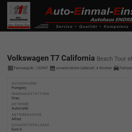
------------ Host Name : selector1._domainkey Points to address or valu
de0k._domainkey.autoeinmaleins.onmicrosoft.com
Volkswagen T7 California
Beach Tour e
Fahrzeug-Nr.:
133907
unverbindliche Lieferzeit:
4 Wochen
Fahrze
AUSSENFARBE
Puregrey
INNENAUSSTATTUNG
Grau
GETRIEBE
Automatik
ANTRIEBSACHSE
Allrad
SCHADSTOFFKLASSE
Euro 6