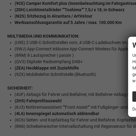
(9CE) Camper Komfort plus
(Innenbeleuchtung im Fahrgastra
(Z0H) Leichtmetallräder ""Toshima"" 7,5J x 18, in Schwarz
(N2S) Sitzbezug in Alcantara / ArtVelour
Werksanschlussgarantie auf 5 Jahre / max. 100.000 Km
MULTIMEDIA UND KOMMUNIKATION:
(U9E) 2 USB-C-Schnittstellen vorn, 4 USB-C-Ladebuchsen im Fa
W
(9WJ) App-Connect inklusive App-Connect Wireless für Apple Ca
(8RM) 8 Lautsprecher ( passiv )
U
(QV3) Digitaler Radioempfang DAB+
H
(ZEA) Heckklappe mit Zuziehhilfe
M
(9ZX) Mobiltelefon Schnittstelle (Bluetooth)
g
w
SICHERHEIT:
(4UF) Airbags für Fahrer und Beifahrer, mit Beifahrer-Airbag-Dea
(2H5) Fahrprofilauswahl
(8J3) Notbremsassistent ""Front Assist"" mit Fußgänger- und R
D
(4L6) Innenspiegel automatisch abblendbar
(6C6) Seiten- und Kopfairbag für Fahrer und Beifahrer, Kopfairba
(8N6) Scheibenwischer-Intervallschaltung mit Regensensor für d