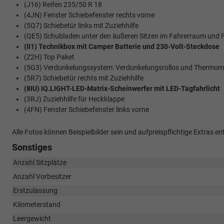
(J16) Reifen 235/50 R 18
(4JN) Fenster Schiebefenster rechts vorne
(5Q7) Schiebetür links mit Zuziehhilfe
(QE5) Schubladen unter den äußeren Sitzen im Fahrerraum und 
(II1) Technikbox mit Camper Batterie und 230-Volt-Steckdose
(Z2H) Top Paket
(5G3) Verdunkelungssystem: Verdunkelungsrollos und Thermom
(5R7) Schiebetür rechts mit Zuziehhilfe
(8IU) IQ.LIGHT-LED-Matrix-Scheinwerfer mit LED-Tagfahrlicht
(3RJ) Zuziehhilfe für Heckklappe
(4FN) Fenster Schiebefenster links vorne
Alle Fotos können Beispielbilder sein und aufpreispflichtige Extras
Sonstiges
Anzahl Sitzplätze
Anzahl Vorbesitzer
Erstzulassung
Kilometerstand
Leergewicht