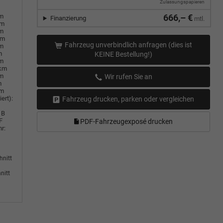
Zulassungspapieren
em
666,– €
Finanzierung
mtl.
km
em
km
Fahrzeug unverbindlich anfragen (dies ist
em
m
KEINE Bestellung!)
em
0km
em
Wir rufen Sie an
m
km
ert):
Fahrzeug drucken, parken oder vergleichen
B
F
PDF-Fahrzeugexposé drucken
r:
hnitt
nitt