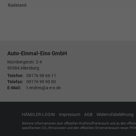
Radstand
Auto-Einmal-Eins GmbH
Nürnbergerstr. 2-4
90584
Allersberg
Telefon:
09176 98 66-11
Telefax:
09176 99 90 00
E-Mail:
t.endres@a-e-e.de
HÄNDLER-LOGIN
Impressum
AGB
Widerrufsbelehrung
Weitere Informationen zum offiziellen Kraftstoffverbrauch und zu den offizi
spezifischen CO
-Emissionen und den offiziellen Stromverbrauch neuer PKW
2