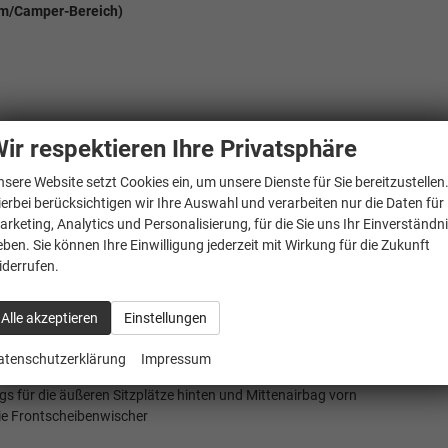
um/Camper-Bereich)
hrgastraum
ir respektieren Ihre Privatsphäre
rPlay und Android Auto
nsere Website setzt Cookies ein, um unsere Dienste für Sie bereitzustellen
ierbei berücksichtigen wir Ihre Auswahl und verarbeiten nur die Daten für
arketing, Analytics und Personalisierung, für die Sie uns Ihr Einverständn
eben. Sie können Ihre Einwilligung jederzeit mit Wirkung für die Zukunft
iderrufen.
ktivierung
Alle akzeptieren
Einstellungen
adfahrererkennung
atenschutzerklärung
Impressum
gs für die äußeren Sitzplätze hinten und Mittenairbag vorn
ie Frontscheibenwischer