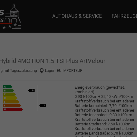
AUTOHAUS & SERVICE
FAHRZEUG
e: selector1-aee-de0k._domainkey.autoeinmaleins.onmicrosoft.com Host Nam
Hybrid 4MOTION 1.5 TSI Plus ArtVelour
ug mit Tageszulassung
Lager - EU-IMPORTEUR
Energieverbrauch (gewichtet,
kombiniert):
0,90 l/100km + 22,40 kWh/100km
Kraftstoffverbrauch bei entladener
Batterie kombiniert:
7,70 l/100km
Kraftstoffverbrauch bei entladener
Batterie Innenstadt:
9,30 l/100km
Kraftstoffverbrauch bei entladener
Batterie Stadtrand:
7,50 l/100km
Kraftstoffverbrauch bei entladener
Batterie Landstraße:
6,70 l/100km