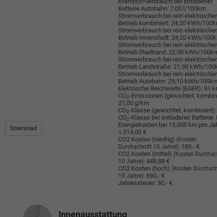
Kraftstoffverbrauch bei entladener
Batterie Autobahn:
7,00 l/100km
Stromverbrauch bei rein elektrisch
Betrieb kombiniert:
24,20 kWh/100
Stromverbrauch bei rein elektrisch
Betrieb Innenstadt:
24,20 kWh/100
Stromverbrauch bei rein elektrisch
Betrieb Stadtrand:
22,00 kWh/100k
Stromverbrauch bei rein elektrisch
Betrieb Landstraße:
21,90 kWh/10
Stromverbrauch bei rein elektrisch
Betrieb Autobahn:
29,10 kWh/100k
Elektrische Reichweite (EAER):
91 
CO
-Emissionen (gewichtet, kombini
2
21,00 g/km
CO
-Klasse (gewichtet, kombiniert):
2
CO
-Klasse bei entladener Batterie:
2
Energiekosten bei 15.000 km pro Jah
Download
1.314,00 €
CO2 Kosten (niedrig)
(Kosten
:
189,- €
Durchschnitt 10 Jahre)
CO2 Kosten (mittel)
(Kosten Durchsc
:
448,88 €
10 Jahre)
CO2 Kosten (hoch)
(Kosten Durchsch
:
693,- €
10 Jahre)
Jahressteuer:
30,- €
Innenausstattung
Innenausstattung