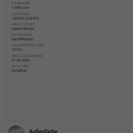
HUBRAUM
1.498 ccm
LEISTUNG
180 kW (245 PS)
KRAFTSTOFF
Hybrid Benzin
KATEGORIE
Van/Minibus
KILOMETERSTAND
10 km
ERSTZULASSUNG
01.08.2026
ZUSTAND
unfallfrei
Außenfarbe