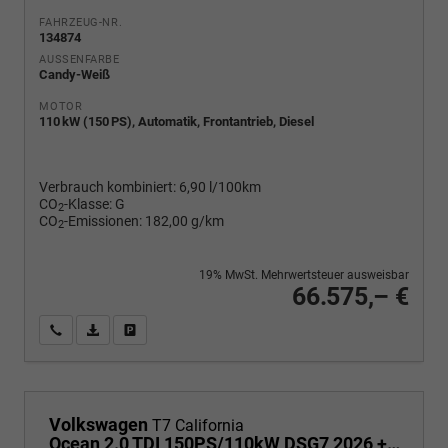
FAHRZEUG-NR.
134874
AUSSENFARBE
Candy-Weiß
MOTOR
110 kW (150 PS), Automatik, Frontantrieb, Diesel
Verbrauch kombiniert:
6,90 l/100km
CO
-Klasse:
G
2
CO
-Emissionen:
182,00 g/km
2
19% MwSt. Mehrwertsteuer ausweisbar
66.575,– €
Wir rufen Sie an
PDF-Fahrzeugexposé drucken
Fahrzeug drucken, parken oder vergleichen
Volkswagen
T7 California
Ocean 2.0 TDI 150PS/110kW DSG7 2026 +TOP & PARK PAKET+18" ALU+AHK+TRAVEL ASSIST+EL- HEBEDACH, BASALT GRAU+CAMPINGAUSBAU