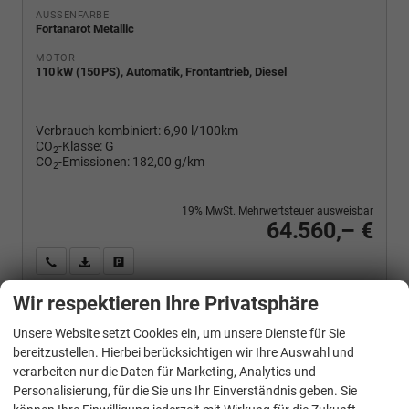
AUSSENFARBE
Fortanarot Metallic
MOTOR
110 kW (150 PS), Automatik, Frontantrieb, Diesel
Verbrauch kombiniert:
6,90 l/100km
CO
-Klasse:
G
2
CO
-Emissionen:
182,00 g/km
2
19% MwSt. Mehrwertsteuer ausweisbar
64.560,– €
Wir rufen Sie an
PDF-Fahrzeugexposé drucken
Fahrzeug drucken, parken oder vergleichen
Wir respektieren Ihre Privatsphäre
Unsere Website setzt Cookies ein, um unsere Dienste für Sie
Volkswagen
T7 California
bereitzustellen. Hierbei berücksichtigen wir Ihre Auswahl und
Beach Tour 2.0 TDI DSG
verarbeiten nur die Daten für Marketing, Analytics und
Personalisierung, für die Sie uns Ihr Einverständnis geben. Sie