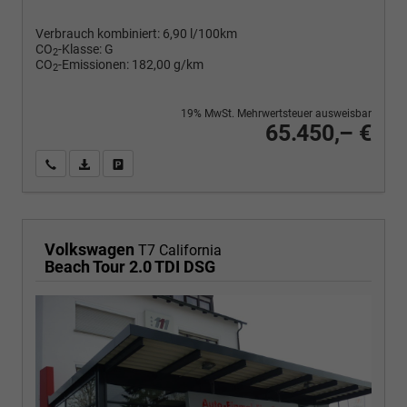
Verbrauch kombiniert:
6,90 l/100km
CO
-Klasse:
G
2
CO
-Emissionen:
182,00 g/km
2
19% MwSt. Mehrwertsteuer ausweisbar
65.450,– €
Wir rufen Sie an
PDF-Fahrzeugexposé drucken
Fahrzeug drucken, parken oder vergleichen
Volkswagen
T7 California
Beach Tour 2.0 TDI DSG