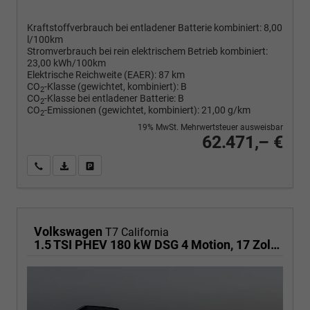
Kraftstoffverbrauch bei entladener Batterie kombiniert:
8,00
l/100km
Stromverbrauch bei rein elektrischem Betrieb kombiniert:
23,00 kWh/100km
Elektrische Reichweite (EAER):
87 km
CO
-Klasse (gewichtet, kombiniert):
B
2
CO
-Klasse bei entladener Batterie:
B
2
CO
-Emissionen (gewichtet, kombiniert):
21,00 g/km
2
19% MwSt. Mehrwertsteuer ausweisbar
62.471,– €
Wir rufen Sie an
PDF-Fahrzeugexposé drucken
Fahrzeug drucken, parken oder vergleichen
Volkswagen
T7 California
1.5 TSI PHEV 180 kW DSG 4 Motion, 17 Zoll Fahrwerk, Sitze 4, Leichtmetallfelgen Zoll, Markise mit Schiene und Gehäuse links, Klima, 5 Jahre Werksgarantie,