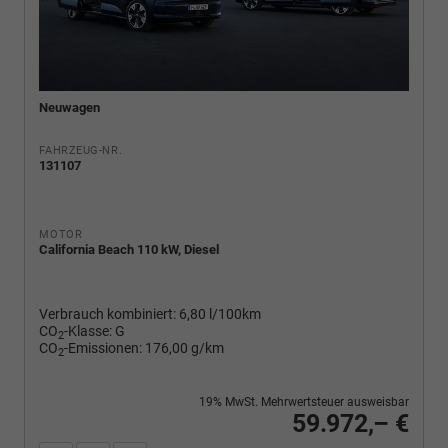
Neuwagen
FAHRZEUG-NR.
131107
MOTOR
California Beach 110 kW, Diesel
Verbrauch kombiniert:
6,80 l/100km
CO
-Klasse:
G
2
CO
-Emissionen:
176,00 g/km
2
19% MwSt. Mehrwertsteuer ausweisbar
59.972,– €