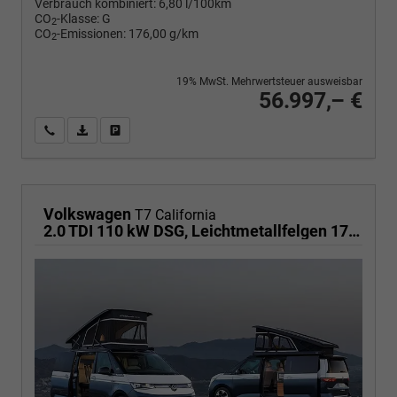
Verbrauch kombiniert:
6,80 l/100km
CO
-Klasse:
G
2
CO
-Emissionen:
176,00 g/km
2
19% MwSt. Mehrwertsteuer ausweisbar
56.997,– €
Wir rufen Sie an
PDF-Fahrzeugexposé drucken
Fahrzeug drucken, parken oder vergleichen
Volkswagen
T7 California
2.0 TDI 110 kW DSG, Leichtmetallfelgen 17 Zoll, Markise mit Schiene und Gehäuse links, 5 Sitze, Klima, Jahre Werksgarantie,