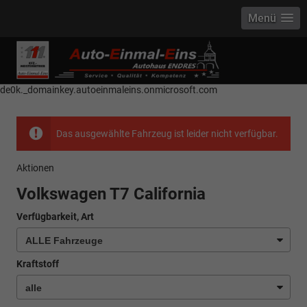
Menü
------------ Host Name : selector1._domainkey Points to address or value:
selector1-aee-de0k._domainkey.autoeinmaleins.onmicrosoft.com Host
Name : selector2._domainkey Points to address or value: selector2-aee-
de0k._domainkey.autoeinmaleins.onmicrosoft.com
Das ausgewählte Fahrzeug ist leider nicht verfügbar.
Aktionen
Volkswagen T7 California
Verfügbarkeit, Art
Kraftstoff