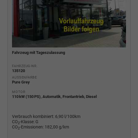
Fahrzeug mit Tageszulassung
FAHRZEUG-NR.
135120
AUSSENFARBE
Pure Grey
MOTOR
110 kW (150 PS), Automatik, Frontantrieb, Diesel
Verbrauch kombiniert:
6,90 l/100km
CO
-Klasse:
G
2
CO
-Emissionen:
182,00 g/km
2