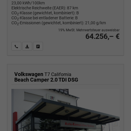
23,00 kWh/100km
Elektrische Reichweite (EAER):
87 km
CO
-Klasse (gewichtet, kombiniert):
B
2
CO
-Klasse bei entladener Batterie:
B
2
CO
-Emissionen (gewichtet, kombiniert):
21,00 g/km
2
19% MwSt. Mehrwertsteuer ausweisbar
64.256,– €
Wir rufen Sie an
PDF-Fahrzeugexposé drucken
Fahrzeug drucken, parken oder vergleichen
Volkswagen
T7 California
Beach Camper 2.0 TDI DSG