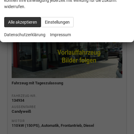
können Ihre Einwilligung jederzeit mit Wirkung für die Zukunft
widerrufen.
Alle akzeptieren
Einstellungen
Datenschutzerklärung
Impressum
Fahrzeug mit Tageszulassung
FAHRZEUG-NR.
134934
AUSSENFARBE
Candyweiß
MOTOR
110 kW (150 PS), Automatik, Frontantrieb, Diesel