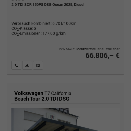
2.0 TDI SCR 150PS DSG Ocean 2025, Diesel
Verbrauch kombiniert:
6,70 l/100km
CO
-Klasse:
G
2
CO
-Emissionen:
177,00 g/km
2
19% MwSt. Mehrwertsteuer ausweisbar
66.806,– €
Wir rufen Sie an
PDF-Fahrzeugexposé drucken
Fahrzeug drucken, parken oder vergleichen
Volkswagen
T7 California
Beach Tour 2.0 TDI DSG