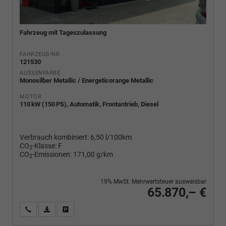
Fahrzeug mit Tageszulassung
FAHRZEUG-NR.
121530
AUSSENFARBE
Monosilber Metallic / Energeticorange Metallic
MOTOR
110 kW (150 PS), Automatik, Frontantrieb, Diesel
Verbrauch kombiniert:
6,50 l/100km
CO
-Klasse:
F
2
CO
-Emissionen:
171,00 g/km
2
19% MwSt. Mehrwertsteuer ausweisbar
65.870,– €
Wir rufen Sie an
PDF-Fahrzeugexposé drucken
Fahrzeug drucken, parken oder vergleichen