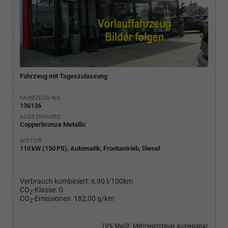
Fahrzeug mit Tageszulassung
FAHRZEUG-NR.
136136
AUSSENFARBE
Copperbronze Metallic
MOTOR
110 kW (150 PS), Automatik, Frontantrieb, Diesel
Verbrauch kombiniert:
6,90 l/100km
CO
-Klasse:
G
2
CO
-Emissionen:
182,00 g/km
2
19% MwSt. Mehrwertsteuer ausweisbar