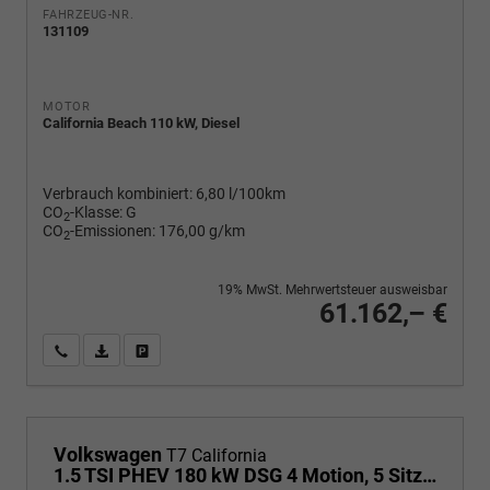
FAHRZEUG-NR.
131109
MOTOR
California Beach 110 kW, Diesel
Verbrauch kombiniert:
6,80 l/100km
CO
-Klasse:
G
2
CO
-Emissionen:
176,00 g/km
2
19% MwSt. Mehrwertsteuer ausweisbar
61.162,– €
Wir rufen Sie an
PDF-Fahrzeugexposé drucken
Fahrzeug drucken, parken oder vergleichen
Volkswagen
T7 California
1.5 TSI PHEV 180 kW DSG 4 Motion, 5 Sitze , 17 Zoll Leichtmetallfelgen. fünf Jahre Garantie, Markise, Schiene u. Gehäuse links, 6 Sitze, Klima,