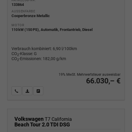
FAHRZEUG-NR.
133864
AUSSENFARBE
Cooperbronze Metallic
MOTOR
110 kW (150 PS), Automatik, Frontantrieb, Diesel
Verbrauch kombiniert:
6,90 l/100km
CO
-Klasse:
G
2
CO
-Emissionen:
182,00 g/km
2
19% MwSt. Mehrwertsteuer ausweisbar
66.030,– €
Wir rufen Sie an
PDF-Fahrzeugexposé drucken
Fahrzeug drucken, parken oder vergleichen
Volkswagen
T7 California
Beach Tour 2.0 TDI DSG