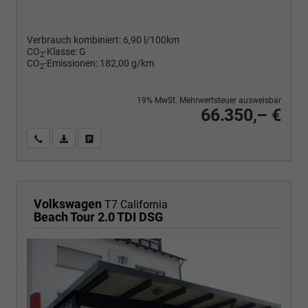
Verbrauch kombiniert:
6,90 l/100km
CO
-Klasse:
G
2
CO
-Emissionen:
182,00 g/km
2
19% MwSt. Mehrwertsteuer ausweisbar
66.350,– €
Wir rufen Sie an
PDF-Fahrzeugexposé drucken
Fahrzeug drucken, parken oder vergleichen
Volkswagen
T7 California
Beach Tour 2.0 TDI DSG