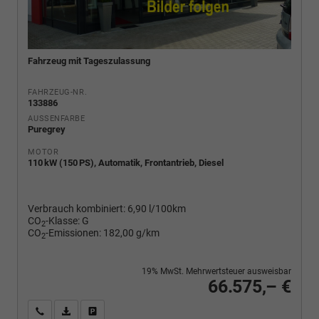
Fahrzeug mit Tageszulassung
FAHRZEUG-NR.
133886
AUSSENFARBE
Puregrey
MOTOR
110 kW (150 PS), Automatik, Frontantrieb, Diesel
Verbrauch kombiniert:
6,90 l/100km
CO
-Klasse:
G
2
CO
-Emissionen:
182,00 g/km
2
19% MwSt. Mehrwertsteuer ausweisbar
66.575,– €
Wir rufen Sie an
PDF-Fahrzeugexposé drucken
Fahrzeug drucken, parken oder vergleichen