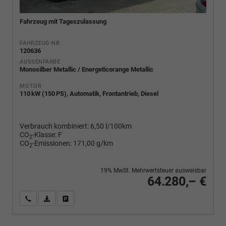
Fahrzeug mit Tageszulassung
FAHRZEUG-NR.
120636
AUSSENFARBE
Monosilber Metallic / Energeticorange Metallic
MOTOR
110 kW (150 PS), Automatik, Frontantrieb, Diesel
Verbrauch kombiniert:
6,50 l/100km
CO
-Klasse:
F
2
CO
-Emissionen:
171,00 g/km
2
19% MwSt. Mehrwertsteuer ausweisbar
64.280,– €
Wir rufen Sie an
PDF-Fahrzeugexposé drucken
Fahrzeug drucken, parken oder vergleichen