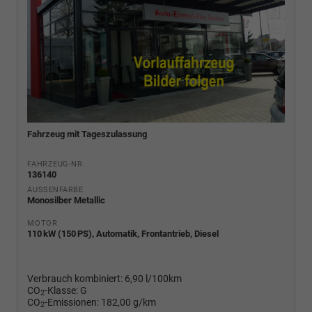
Fahrzeug mit Tageszulassung
FAHRZEUG-NR.
136140
AUSSENFARBE
Monosilber Metallic
MOTOR
110 kW (150 PS), Automatik, Frontantrieb, Diesel
Verbrauch kombiniert:
6,90 l/100km
CO
-Klasse:
G
2
CO
-Emissionen:
182,00 g/km
2