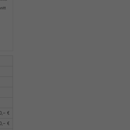
nitt
0,– €
0,– €