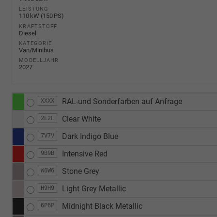
LEISTUNG
110 kW (150 PS)
KRAFTSTOFF
Diesel
KATEGORIE
Van/Minibus
MODELLJAHR
2027
RAL-und Sonderfarben auf Anfrage
XXXX
Clear White
2E2E
Dark Indigo Blue
7V7V
Intensive Red
9B9B
Stone Grey
W6W6
Light Grey Metallic
H9H9
Midnight Black Metallic
6P6P