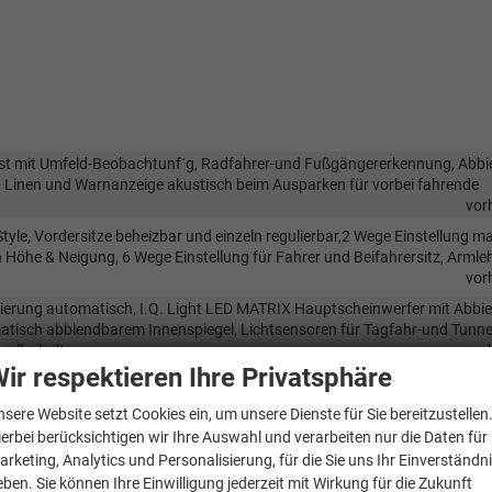
ssist mit Umfeld-Beobachtunf´g, Radfahrer-und Fußgängererkennung, Abbi
n Linen und Warnanzeige akustisch beim Ausparken für vorbei fahrende
vor
tyle, Vordersitze beheizbar und einzeln regulierbar,2 Wege Einstellung ma
n Höhe & Neigung, 6 Wege Einstellung für Fahrer und Beifahrersitz, Arml
vor
ulierung automatisch, I.Q. Light LED MATRIX Hauptscheinwerfer mit Abbie
tisch abblendbarem Innenspiegel, Lichtsensoren für Tagfahr-und Tunnel
vallschaltung
vor
ir respektieren Ihre Privatsphäre
nsere Website setzt Cookies ein, um unsere Dienste für Sie bereitzustellen
ierbei berücksichtigen wir Ihre Auswahl und verarbeiten nur die Daten für
vor
arketing, Analytics und Personalisierung, für die Sie uns Ihr Einverständn
vor
eben. Sie können Ihre Einwilligung jederzeit mit Wirkung für die Zukunft