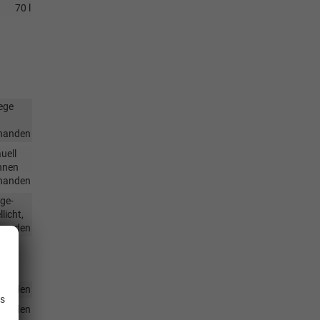
70 l
ege
handen
uell
ehnen
handen
ge-
licht,
handen
.
handen
is
handen