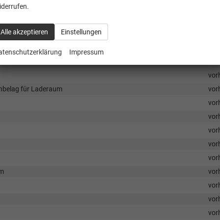
vor
iderrufen.
vor
Alle akzeptieren
Einstellungen
 Fahragstraum 2. Sitzreihe
vor
vor
atenschutzerklärung
Impressum
vor
vor
nbelag für Laderaum
vor
vor
vor
vor
vor
vor
um
vor
vor
vor
vor