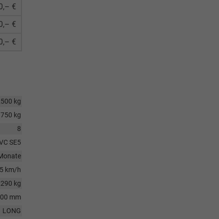
0,– €
0,– €
0,– €
2500 kg
750 kg
8
VC SE5
Monate
5 km/h
2290 kg
500 mm
LONG