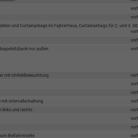
vor
vor
Seiten und Curtainarbags im Fajhrerhaus, Curtainairbags für 2. und 3. Sit
vor
vor
erdoppelsitzbank nur außen
vor
pbar mit Umfeldbeleuchtung
vor
vor
vor
mit Intervallschaltung
vor
 links und rechts
vor
d
vor
vor
raum Beifahrerseite
vor