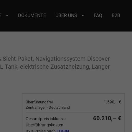
E
DOKUMENTE
ÜBER UNS
FAQ
B2B
e : selector2._domainkey Points to address or value: selector2-aee-
t & Sicht Paket, Navigationssystem Discover
L Tank, elektrische Zusatzheizung, Langer
1.590,– €
Überführung frei
Zentrallager - Deutschland
60.210,– €
Gesamtpreis inklusive
Überführungskosten.
B2B-Preise nach
LOGIN