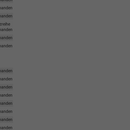
handen
handen
zreihe
handen
handen
handen
handen
handen
handen
handen
handen
handen
handen
handen