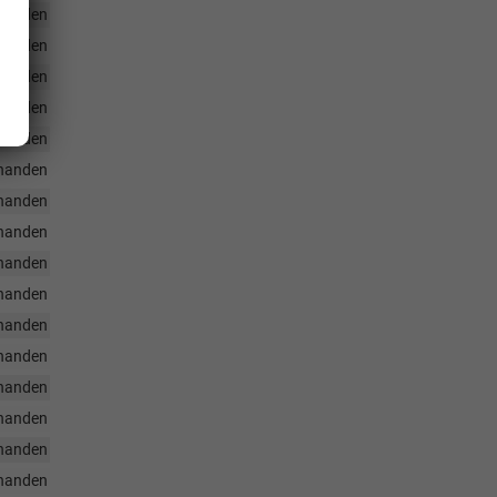
handen
handen
handen
handen
handen
handen
handen
handen
handen
handen
handen
handen
handen
handen
handen
handen