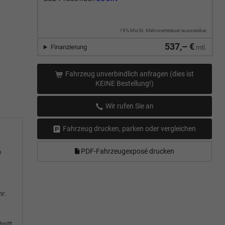
19% MwSt. Mehrwertsteuer ausweisbar
537,– €
Finanzierung
mtl.
Fahrzeug unverbindlich anfragen (dies ist
KEINE Bestellung!)
Wir rufen Sie an
Fahrzeug drucken, parken oder vergleichen
PDF-Fahrzeugexposé drucken
m
r:
hnitt