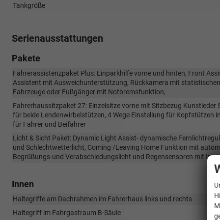
Tankgröße
Serienausstattungen
Pakete
Fahrerassistenzpaket Plus: Einparkhilfe vorne und hinten, Front A
Assistent mit Ausweichunterstützung, Rückkamera mit statistische
Fahrzeuge oder Fußgänger mit Notbremsfunktion,
Fahrerhaussitzpaket 27: Einzelsitze vorne mit Sitzbezug Kunstleder S
für beide Lendenwirbelstützen, 4 Wege Einstellung für Kopfstützen i
für Fahrer und Beifahrer
Licht & Sicht Paket: Dynamic Light Assist- dynamische Fernlichtreg
und Schlechtwetterlicht, Coming /Leaving Home Funktion mit automa
Begrüßungs-und Verabschiedungslicht und Regensensoren mit Inter
W
Innen
U
H
Haltegriffe am Dachrahmen im Fahrerhaus links und rechts
M
Haltegriff im Fahrgastraum B-Säule
g