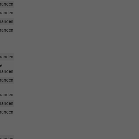
handen
handen
handen
handen
handen
he
handen
handen
handen
handen
handen
handen