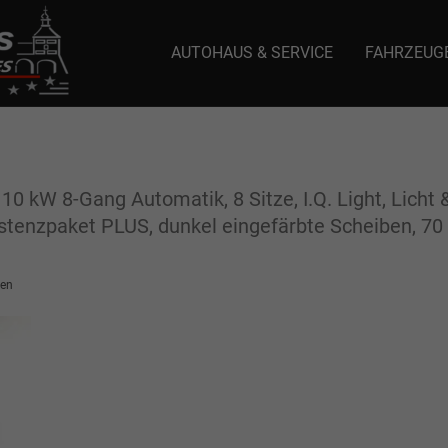
AUTOHAUS & SERVICE
FAHRZEUG
e: selector1-aee-de0k._domainkey.autoeinmaleins.onmicrosoft.com Host Nam
110 kW 8-Gang Automatik, 8 Sitze, I.Q. Light, Lich
stenzpaket PLUS, dunkel eingefärbte Scheiben, 70 
en