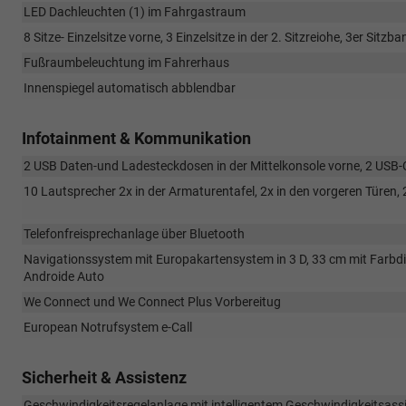
LED Dachleuchten (1) im Fahrgastraum
8 Sitze- Einzelsitze vorne, 3 Einzelsitze in der 2. Sitzreiohe, 3er Sitzb
Fußraumbeleuchtung im Fahrerhaus
Innenspiegel automatisch abblendbar
Infotainment & Kommunikation
2 USB Daten-und Ladesteckdosen in der Mittelkonsole vorne, 2 USB-
10 Lautsprecher 2x in der Armaturentafel, 2x in den vorgeren Türen, 2x
Telefonfreisprechanlage über Bluetooth
Navigationssystem mit Europakartensystem in 3 D, 33 cm mit Farbdis
Androide Auto
We Connect und We Connect Plus Vorbereitug
European Notrufsystem e-Call
Sicherheit & Assistenz
Geschwindigkeitsregelanlage mit intelligentem Geschwindigkeitsass