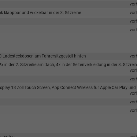
vor
ank klappbar und wickelbar in der 3. Sitzreihe
vor
vor
vor
C Ladesteckdosen am Fahrersitzgestell hinten
vor
 in der 2. Sitzreihe am Dach, 4x in der Seitenverkleidung in der 3. Sitzrei
vor
vor
play 13 Zoll Touch Screen, App Connect Wireless für Apple Car Play und
vor
vor
vor
istenten
vor