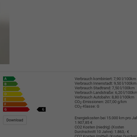
Verbrauch kombiniert:
7,90 l/100km
Verbrauch Innenstadt:
9,50 l/100km
Verbrauch Stadtrand:
7,50 l/100km
Verbrauch Landstraße:
6,20 l/100k
Verbrauch Autobahn:
8,80 l/100km
CO
-Emissionen:
207,00 g/km
2
CO
-Klasse:
G
2
Energiekosten bei 15.000 km pro Jah
Download
1.907,85 €
CO2 Kosten (niedrig)
(Kosten
:
1.863,- €
Durchschnitt 10 Jahre)
CO2 Kosten (mittel)
(Kosten Durchsc