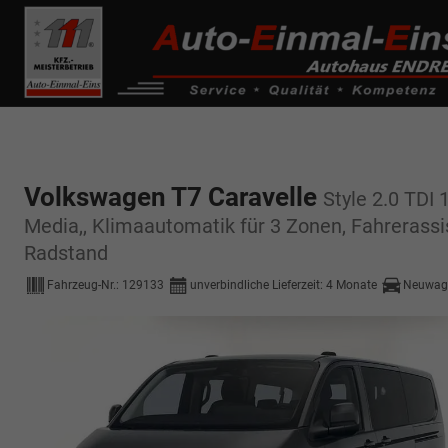
------------ Host Name : selector1._domainkey Points to address or valu
de0k._domainkey.autoeinmaleins.onmicrosoft.com
Volkswagen T7 Caravelle
Style 2.0 TDI 
Media,, Klimaautomatik für 3 Zonen, Fahrerassi
Radstand
Fahrzeug-Nr.:
129133
unverbindliche Lieferzeit:
4 Monate
Neuwag