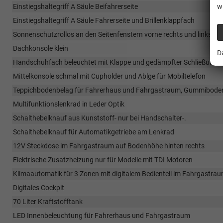
Einstiegshaltegriff A Säule Beifahrerseite
w
Einstiegshaltegriff A Säule Fahrerseite und Brillenklappfach
Sonnenschutzrollos an den Seitenfenstern vorne rechts und links im
Dachkonsole klein
D
Handschuhfach beleuchtet mit Klappe und gedämpfter Schließung
Mittelkonsole schmal mit Cupholder und Ablge für Mobiltelefon
Teppichbodenbelag für Fahrerhaus und Fahrgastraum, Gummibode
Multifunktionslenkrad in Leder Optik
Schalthebelknauf aus Kunststoff- nur bei Handschalter-.
Schalthebelknauf für Automatikgetriebe am Lenkrad
12V Steckdose im Fahrgastraum auf Bodenhöhe hinten rechts
Elektrische Zusatzheizung nur für Modelle mit TDI Motoren
Klimaautomatik für 3 Zonen mit digitalem Bedienteil im Fahrgastra
Digitales Cockpit
70 Liter Kraftstofftank
LED Innenbeleuchtung für Fahrerhaus und Fahrgastraum