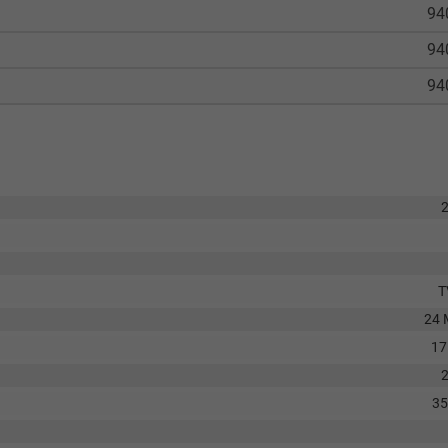
94
94
94
T
24 
17
3