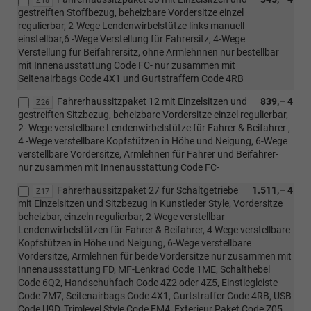
Z18
gestreiften Stoffbezug, beheizbare Vordersitze einzel
regulierbar, 2-Wege Lendenwirbelstütze links manuell
einstellbar,6 -Wege Verstellung für Fahrersitz, 4-Wege
Verstellung für Beifahrersitz, ohne Armlehnnen nur bestellbar
mit Innenausstattung Code FC- nur zusammen mit
Seitenairbags Code 4X1 und Gurtstraffern Code 4RB
Fahrerhaussitzpaket 12 mit Einzelsitzen und
839,– 4
Z26
gestreiften Sitzbezug, beheizbare Vordersitze einzel regulierbar,
2- Wege verstellbare Lendenwirbelstütze für Fahrer & Beifahrer ,
4 -Wege verstellbare Kopfstützen in Höhe und Neigung, 6-Wege
verstellbare Vordersitze, Armlehnen für Fahrer und Beifahrer-
nur zusammen mit Innenausstattung Code FC-
Fahrerhaussitzpaket 27 für Schaltgetriebe
1.511,– 4
Z17
mit Einzelsitzen und Sitzbezug in Kunstleder Style, Vordersitze
beheizbar, einzeln regulierbar, 2-Wege verstellbar
Lendenwirbelstützen für Fahrer & Beifahrer, 4 Wege verstellbare
Kopfstützen in Höhe und Neigung, 6-Wege verstellbare
Vordersitze, Armlehnen für beide Vordersitze nur zusammen mit
Innenaussstattung FD, MF-Lenkrad Code 1ME, Schalthebel
Code 6Q2, Handschuhfach Code 4Z2 oder 4Z5, Einstiegleiste
Code 7M7, Seitenairbags Code 4X1, Gurtstraffer Code 4RB, USB
Code U9D, Trimlevel Style Code FM4, Exterieur Paket Code Z05,