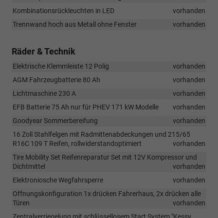
Kombinationsrückleuchten in LED
vorhanden
Trennwand hoch aus Metall ohne Fenster
vorhanden
Räder & Technik
Elektrische Klemmleiste 12 Polig
vorhanden
AGM Fahrzeugbatterie 80 Ah
vorhanden
Lichtmaschine 230 A
vorhanden
EFB Batterie 75 Ah nur für PHEV 171 kW Modelle
vorhanden
Goodyear Sommerbereifung
vorhanden
16 Zoll Stahlfelgen mit Radmittenabdeckungen und 215/65
R16C 109 T Reifen, rollwiderstandoptimiert
vorhanden
Tire Mobility Set Reifenreparatur Set mit 12V Kompressor und
Dichtmittel
vorhanden
Elektroniosche Wegfahrsperre
vorhanden
Offnungskonfiguration 1x drücken Fahrerhaus, 2x drücken alle
Türen
vorhanden
Zentralverriegelung mit schlüssellosem Start System "Kessy