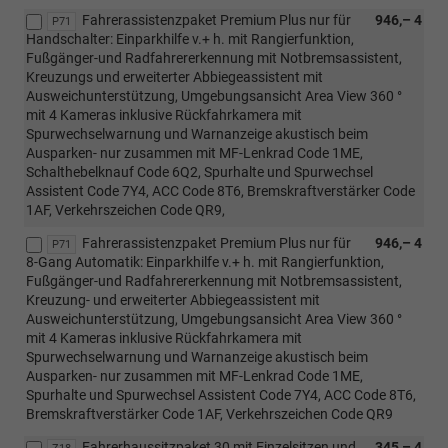
Fahrerassistenzpaket Premium Plus nur für
946,– 4
P71
Handschalter: Einparkhilfe v.+ h. mit Rangierfunktion,
Fußgänger-und Radfahrererkennung mit Notbremsassistent,
Kreuzungs und erweiterter Abbiegeassistent mit
Ausweichunterstützung, Umgebungsansicht Area View 360 °
mit 4 Kameras inklusive Rückfahrkamera mit
Spurwechselwarnung und Warnanzeige akustisch beim
Ausparken- nur zusammen mit MF-Lenkrad Code 1ME,
Schalthebelknauf Code 6Q2, Spurhalte und Spurwechsel
Assistent Code 7Y4, ACC Code 8T6, Bremskraftverstärker Code
1AF, Verkehrszeichen Code QR9,
Fahrerassistenzpaket Premium Plus nur für
946,– 4
P71
8-Gang Automatik: Einparkhilfe v.+ h. mit Rangierfunktion,
Fußgänger-und Radfahrererkennung mit Notbremsassistent,
Kreuzung- und erweiterter Abbiegeassistent mit
Ausweichunterstützung, Umgebungsansicht Area View 360 °
mit 4 Kameras inklusive Rückfahrkamera mit
Spurwechselwarnung und Warnanzeige akustisch beim
Ausparken- nur zusammen mit MF-Lenkrad Code 1ME,
Spurhalte und Spurwechsel Assistent Code 7Y4, ACC Code 8T6,
Bremskraftverstärker Code 1AF, Verkehrszeichen Code QR9
Fahrerhaussitzpaket 30 mit Einzelsitzen und
345,– 4