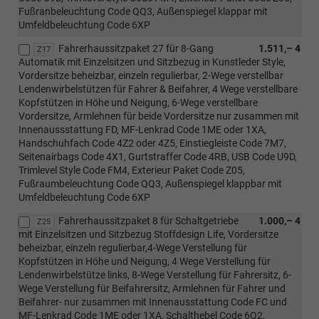
Fußranbeleuchtung Code QQ3, Außenspiegel klappar mit
Umfeldbeleuchtung Code 6XP
Fahrerhaussitzpaket 27 für 8-Gang
1.511,– 4
Z17
Automatik mit Einzelsitzen und Sitzbezug in Kunstleder Style,
Vordersitze beheizbar, einzeln regulierbar, 2-Wege verstellbar
Lendenwirbelstützen für Fahrer & Beifahrer, 4 Wege verstellbare
Kopfstützen in Höhe und Neigung, 6-Wege verstellbare
Vordersitze, Armlehnen für beide Vordersitze nur zusammen mit
Innenaussstattung FD, MF-Lenkrad Code 1ME oder 1XA,
Handschuhfach Code 4Z2 oder 4Z5, Einstiegleiste Code 7M7,
Seitenairbags Code 4X1, Gurtstraffer Code 4RB, USB Code U9D,
Trimlevel Style Code FM4, Exterieur Paket Code Z05,
Fußraumbeleuchtung Code QQ3, Außenspiegel klappbar mit
Umfeldbeleuchtung Code 6XP
Fahrerhaussitzpaket 8 für Schaltgetriebe
1.000,– 4
Z25
mit Einzelsitzen und Sitzbezug Stoffdesign Life, Vordersitze
beheizbar, einzeln regulierbar,4-Wege Verstellung für
Kopfstützen in Höhe und Neigung, 4 Wege Verstellung für
Lendenwirbelstütze links, 8-Wege Verstellung für Fahrersitz, 6-
Wege Verstellung für Beifahrersitz, Armlehnen für Fahrer und
Beifahrer- nur zusammen mit Innenausstattung Code FC und
MF-Lenkrad Code 1ME oder 1XA, Schalthebel Code 6Q2,