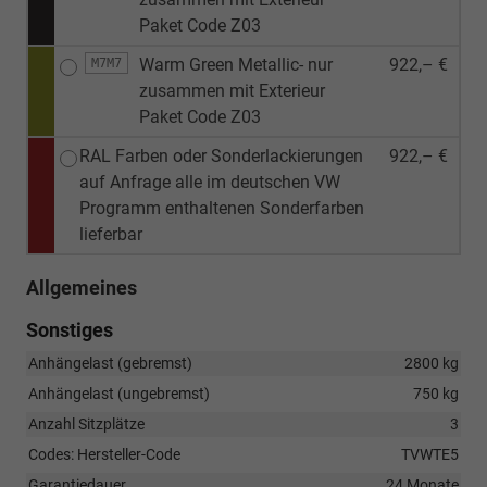
Paket Code Z03
Warm Green Metallic- nur
922,– €
M7M7
zusammen mit Exterieur
Paket Code Z03
RAL Farben oder Sonderlackierungen
922,– €
auf Anfrage alle im deutschen VW
Programm enthaltenen Sonderfarben
lieferbar
Allgemeines
Sonstiges
Anhängelast (gebremst)
2800 kg
Anhängelast (ungebremst)
750 kg
Anzahl Sitzplätze
3
Codes: Hersteller-Code
TVWTE5
Garantiedauer
24 Monate