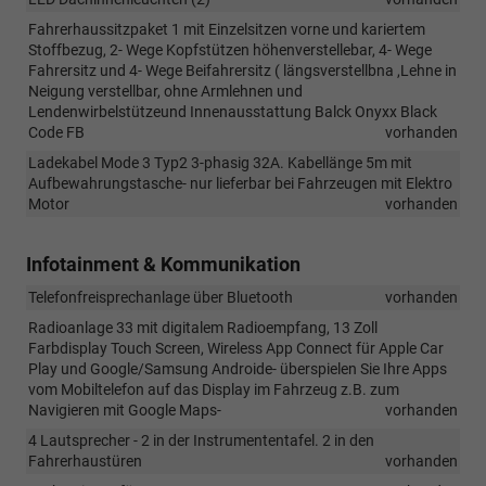
Fahrerhaussitzpaket 1 mit Einzelsitzen vorne und kariertem
Stoffbezug, 2- Wege Kopfstützen höhenverstellebar, 4- Wege
Fahrersitz und 4- Wege Beifahrersitz ( längsverstellbna ,Lehne in
Neigung verstellbar, ohne Armlehnen und
Lendenwirbelstützeund Innenausstattung Balck Onyxx Black
Code FB
vorhanden
Ladekabel Mode 3 Typ2 3-phasig 32A. Kabellänge 5m mit
Aufbewahrungstasche- nur lieferbar bei Fahrzeugen mit Elektro
Motor
vorhanden
Infotainment & Kommunikation
Telefonfreisprechanlage über Bluetooth
vorhanden
Radioanlage 33 mit digitalem Radioempfang, 13 Zoll
Farbdisplay Touch Screen, Wireless App Connect für Apple Car
Play und Google/Samsung Androide- überspielen Sie Ihre Apps
vom Mobiltelefon auf das Display im Fahrzeug z.B. zum
Navigieren mit Google Maps-
vorhanden
4 Lautsprecher - 2 in der Instrumententafel. 2 in den
Fahrerhaustüren
vorhanden