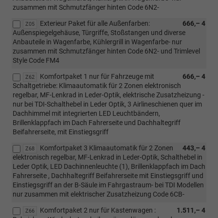
zusammen mit Schmutzfänger hinten Code 6N2-
Exterieur Paket für alle Außenfarben:
666,– 4
Z05
Außenspiegelgehäuse, Türgriffe, Stoßstangen und diverse
Anbauteile in Wagenfarbe, Kühlergrill in Wagenfarbe- nur
zusammen mit Schmutzfänger hinten Code 6N2- und Trimlevel
Style Code FM4
Komfortpaket 1 nur für Fahrzeuge mit
666,– 4
Z62
Schaltgetriebe: Klimaautomatik für 2 Zonen elektronisch
regelbar, MF-Lenkrad in Leder-Optik, elektrische Zusatzheizung -
nur bei TDI-Schalthebel in Leder Optik, 3 Airlineschienen quer im
Dachhimmel mit integrierten LED Leuchtbändern,
Brillenklappfach im Dach Fahrerseite und Dachhaltegriff
Beifahrerseite, mit Einstiegsgriff
Komfortpaket 3 Klimaautomatik für 2 Zonen
443,– 4
Z68
elektronisch regelbar, MF-Lenkrad in Leder-Optik, Schalthebel in
Leder Optik, LED Dachinnenleuchte (1), Brillenklappfach im Dach
Fahrerseite , Dachhaltegriff Beifahrerseite mit Einstiegsgriff und
Einstiegsgriff an der B-Säule im Fahrgastraum- bei TDI Modellen
nur zusammen mit elektrischer Zusatzheizung Code 6CB-
Komfortpaket 2 nur für Kastenwagen :
1.511,– 4
Z66