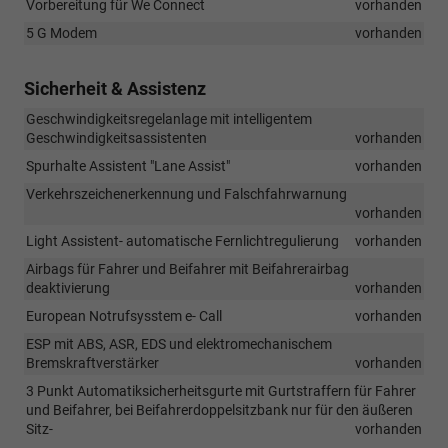
Vorbereitung für We Connect
vorhanden
5 G Modem
vorhanden
Sicherheit & Assistenz
Geschwindigkeitsregelanlage mit intelligentem
Geschwindigkeitsassistenten
vorhanden
Spurhalte Assistent "Lane Assist"
vorhanden
Verkehrszeichenerkennung und Falschfahrwarnung
vorhanden
Light Assistent- automatische Fernlichtregulierung
vorhanden
Airbags für Fahrer und Beifahrer mit Beifahrerairbag
deaktivierung
vorhanden
European Notrufsysstem e- Call
vorhanden
ESP mit ABS, ASR, EDS und elektromechanischem
Bremskraftverstärker
vorhanden
3 Punkt Automatiksicherheitsgurte mit Gurtstraffern für Fahrer
und Beifahrer, bei Beifahrerdoppelsitzbank nur für den äußeren
Sitz-
vorhanden