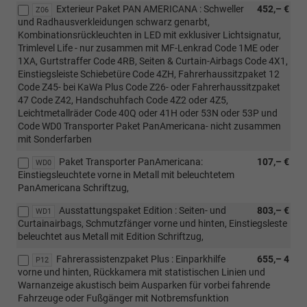
Exterieur Paket PAN AMERICANA : Schweller
452,– €
Z06
und Radhausverkleidungen schwarz genarbt,
Kombinationsrückleuchten in LED mit exklusiver Lichtsignatur,
Trimlevel Life - nur zusammen mit MF-Lenkrad Code 1ME oder
1XA, Gurtstraffer Code 4RB, Seiten & Curtain-Airbags Code 4X1,
Einstiegsleiste Schiebetüre Code 4ZH, Fahrerhaussitzpaket 12
Code Z45- bei KaWa Plus Code Z26- oder Fahrerhaussitzpaket
47 Code Z42, Handschuhfach Code 4Z2 oder 4Z5,
Leichtmetallräder Code 40Q oder 41H oder 53N oder 53P und
Code WD0 Transporter Paket PanAmericana- nicht zusammen
mit Sonderfarben
Paket Transporter PanAmericana:
107,– €
WD0
Einstiegsleuchtete vorne in Metall mit beleuchtetem
PanAmericana Schriftzug,
Ausstattungspaket Edition : Seiten- und
803,– €
WD1
Curtainairbags, Schmutzfänger vorne und hinten, Einstiegsleste
beleuchtet aus Metall mit Edition Schriftzug,
Fahrerassistenzpaket Plus : Einparkhilfe
655,– 4
P12
vorne und hinten, Rückkamera mit statistischen Linien und
Warnanzeige akustisch beim Ausparken für vorbei fahrende
Fahrzeuge oder Fußgänger mit Notbremsfunktion