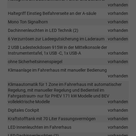
vorhanden
Haltegriff Einstieg Beifahrerseite an der A-säule
vorhanden
Mono Ton Signalhorn
vorhanden
Dachinnenleuchten in LED Technik (2)
vorhanden
6 Verzurrösen zur Ladeegutsicherung im Laderaum
vorhanden
2 USB Ladesteckdosen 915W in der Mittelkonsole der
Instrumententafel, 1x USB -C, 1x USB-A
vorhanden
ohne Sicherheitsinnenspiegel
vorhanden
Klimaanlage im Fahrerhaus mit manueller Bedienung
vorhanden
Klimaautomatik für 1 Zone im Fahrerhaus mit automatischer
Regelung, mit manueller Regelung und Bedienteil im
Fahrgastraum- nur für PHEV 171 kW Modelle und BEV
vollelektrische Modelle
vorhanden
Digitales Cockpit
vorhanden
Kraftstofftank mit 70 Liter Fassungsvermögen
vorhanden
LED Innenleuchten im Fahrerhaus
vorhanden
LED Dachinnenleuchten (2)
vorhanden