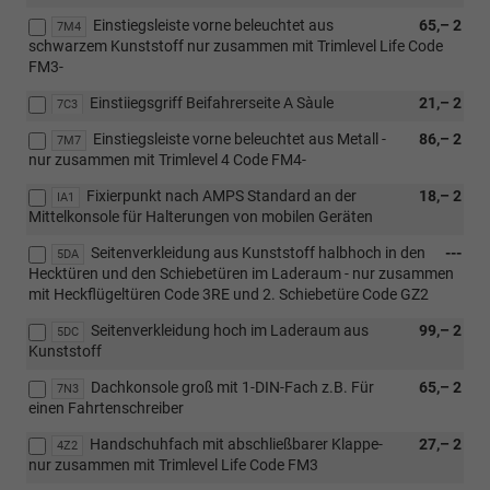
Einstiegsleiste vorne beleuchtet aus
65,– 2
7M4
schwarzem Kunststoff nur zusammen mit Trimlevel Life Code
FM3-
Einstiiegsgriff Beifahrerseite A Sàule
21,– 2
7C3
Einstiegsleiste vorne beleuchtet aus Metall -
86,– 2
7M7
nur zusammen mit Trimlevel 4 Code FM4-
Fixierpunkt nach AMPS Standard an der
18,– 2
IA1
Mittelkonsole für Halterungen von mobilen Geräten
Seitenverkleidung aus Kunststoff halbhoch in den
---
5DA
Hecktüren und den Schiebetüren im Laderaum - nur zusammen
mit Heckflügeltüren Code 3RE und 2. Schiebetüre Code GZ2
Seitenverkleidung hoch im Laderaum aus
99,– 2
5DC
Kunststoff
Dachkonsole groß mit 1-DIN-Fach z.B. Für
65,– 2
7N3
einen Fahrtenschreiber
Handschuhfach mit abschließbarer Klappe-
27,– 2
4Z2
nur zusammen mit Trimlevel Life Code FM3