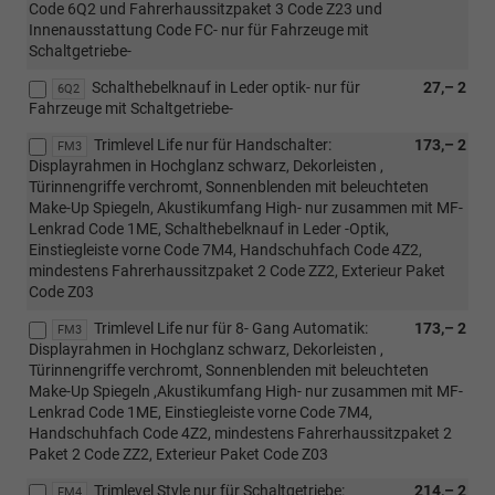
Code 6Q2 und Fahrerhaussitzpaket 3 Code Z23 und
Innenausstattung Code FC- nur für Fahrzeuge mit
Schaltgetriebe-
Schalthebelknauf in Leder optik- nur für
27,– 2
6Q2
Fahrzeuge mit Schaltgetriebe-
Trimlevel Life nur für Handschalter:
173,– 2
FM3
Displayrahmen in Hochglanz schwarz, Dekorleisten ,
Türinnengriffe verchromt, Sonnenblenden mit beleuchteten
Make-Up Spiegeln, Akustikumfang High- nur zusammen mit MF-
Lenkrad Code 1ME, Schalthebelknauf in Leder -Optik,
Einstiegleiste vorne Code 7M4, Handschuhfach Code 4Z2,
mindestens Fahrerhaussitzpaket 2 Code ZZ2, Exterieur Paket
Code Z03
Trimlevel Life nur für 8- Gang Automatik:
173,– 2
FM3
Displayrahmen in Hochglanz schwarz, Dekorleisten ,
Türinnengriffe verchromt, Sonnenblenden mit beleuchteten
Make-Up Spiegeln ,Akustikumfang High- nur zusammen mit MF-
Lenkrad Code 1ME, Einstiegleiste vorne Code 7M4,
Handschuhfach Code 4Z2, mindestens Fahrerhaussitzpaket 2
Paket 2 Code ZZ2, Exterieur Paket Code Z03
Trimlevel Style nur für Schaltgetriebe:
214,– 2
FM4