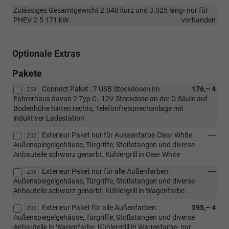
Zulässiges Gesamtgewicht 2.040 kurz und 3.025 lang- nur für
PHEV 2.5 171 kW
vorhanden
Optionale Extras
Pakete
Connect Paket : 7 USB Steckdosen im
176,– 4
Z58
Fahrerhaus davon 2 Typ C , 12V Steckdose an der D-Säule auf
Bodenhöhe hinten rechts, Telefonfreisprechanlage mit
induktiver Ladestation
Exterieur Paket nur für Aussenfarbe Clear White:
---
Z02
Außenspiegelgehäuse, Türgriffe, Stoßstangen und diverse
Anbauteile schwarz genarbt, Kühlergrill in Cear White
Exterieur Paket nur für alle Außenfarben:
---
Z03
Außenspiegelgehäuse, Türgriffe, Stoßstangen und diverse
Anbauteile schwarz genarbt, Kühlergrill in Wagenfarbe
Exterieur Paket für alle Außenfarben:
595,– 4
Z05
Außenspiegelgehäuse,,Türgriffe, Stoßstangen und diverse
Anbauteile in Wagenfarbe, Kühlergrill in Wagenfarbe- nur