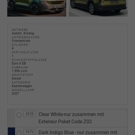
GETRIEBE
Autom. 8-Gang
ANTRIEBSACHSE
Frontantrieb
ZYLINDER
4
PARTIKELFILTER
1
SCHADSTOFFKLASSE
Euro 6 EB
HUBRAUM
1.996 ccm
KRAFTSTOFF
Diesel
KATEGORIE
Kastenwagen
MODELLJAHR
2027
Clear White-nur zusammen mit
2E2E
Exterieur Paket Code Z02
Dark Indigo Blue - nur zusammen mit
7V7V