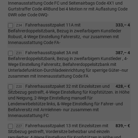
Innenausstattung Code FC und Seitenairbags Code 4X1 und
Gurtstraffer Code 4RBund bei 4 Motion nr mit Auflastung Code
0WR oder Code 0WQ-
Fahrerhaussitzpaket 11A mit
333,– 4
Z34
Beifahrerdoppelsitzbank, Bezug in zweifarbigem Kunstleder
Robust, 4-Wege Einstellung Fahrersitz, -nur zusammen mit
Innenausstattung Code FA-
Fahrerhaussitzpaket 3A mit
387,– 4
Z31
Beifahrerdoppelsitzbank, Bezug in zweifarbigem Kunstleder , 4-
Wege Einstellung Fahrersitz, Beifahrerdoppelsitzbank mit
Unterladefunktion-Durchladeeinrichtung für sperrige Güter--nur
zusammen mit Innenausstattung Code FA
Fahrerhaussitzpaket 32 mit Einzelsitzen und
428,– €
Z20
Sitzbezug gestreift, 4-Wege Einstellung für Kopfstützen. in Höhe
und Neigung, 2-Wege Einstellung manuell für
Lendenwirbelstütze links, &-Wege Einstellung für Fahrer- und
Beifahrersitz mit Armlehnen- nur zusammen mit
Innenausstattung FC
Fahrerhaussitzpaket 13 mit Einzelsitzen mit
839,– €
Z27
Sitzbezug gestreift, Vordersitze beheizbar und einzeln
regulierbar, 4-Wege Einstellung für Kopfstützen in Höhe und