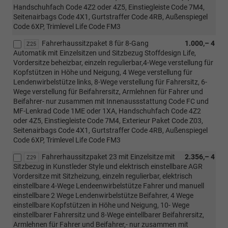
Handschuhfach Code 4Z2 oder 4Z5, Einstiegleiste Code 7M4,
Seitenairbags Code 4X1, Gurtstraffer Code 4RB, Außenspiegel
Code 6XP, Trimlevel Life Code FM3
Fahrerhaussitzpaket 8 für 8-Gang
1.000,– 4
Z25
Automatik mit Einzelsitzen und Sitzbezug Stoffdesign Life,
Vordersitze beheizbar, einzeln regulierbar,4-Wege verstellung für
Kopfstützen in Höhe und Neigung, 4 Wege verstellung für
Lendenwirbelstütze links, 8-Wege verstellung für Fahrersitz, 6-
Wege verstellung für Beifahrersitz, Armlehnen für Fahrer und
Beifahrer- nur zusammen mit Innenaussstattung Code FC und
MF-Lenkrad Code 1ME oder 1XA, Handschuhfach Code 4Z2
oder 4Z5, Einstiegleiste Code 7M4, Exterieur Paket Code Z03,
Seitenairbags Code 4X1, Gurtstraffer Code 4RB, Außenspiegel
Code 6XP, Trimlevel Life Code FM3
Fahrerhaussitzpaket 23 mit Einzelsitze mit
2.356,– 4
Z29
Sitzbezug in Kunstleder Style und elektrisch einstellbare AGR
Vordersitze mit Sitzheizung, einzeln regulierbar, elektrisch
einstellbare 4-Wege Lendeenwirbelstütze Fahrer und manuell
einstellbare 2 Wege Lendenwirbelstütze Beifahrer, 4 Wege
einstellbare Kopfstützen in Höhe und Neigung, 10- Wege
einstellbarer Fahrersitz und 8-Wege eintellbarer Beifahrersitz,
Armlehnen für Fahrer und Beifahrer,- nur zusammen mit