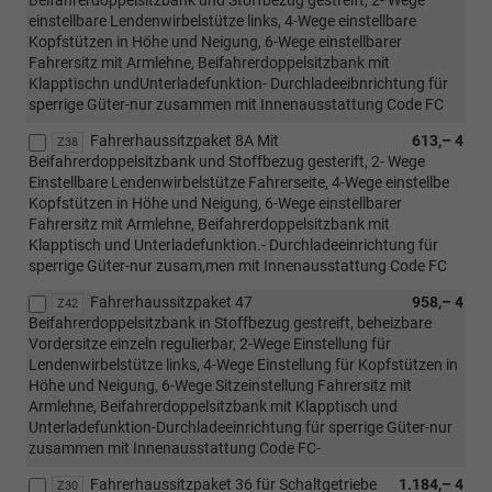
Beifahrerdoppelsitzbank und Stoffbezug gestreift, 2- Wege
einstellbare Lendenwirbelstütze links, 4-Wege einstellbare
Kopfstützen in Höhe und Neigung, 6-Wege einstellbarer
Fahrersitz mit Armlehne, Beifahrerdoppelsitzbank mit
Klapptischn undUnterladefunktion- Durchladeeibnrichtung für
sperrige Güter-nur zusammen mit Innenausstattung Code FC
Fahrerhaussitzpaket 8A Mit
613,– 4
Z38
Beifahrerdoppelsitzbank und Stoffbezug gesterift, 2- Wege
Einstellbare Lendenwirbelstütze Fahrerseite, 4-Wege einstellbe
Kopfstützen in Höhe und Neigung, 6-Wege einstellbarer
Fahrersitz mit Armlehne, Beifahrerdoppelsitzbank mit
Klapptisch und Unterladefunktion.- Durchladeeinrichtung für
sperrige Güter-nur zusam,men mit Innenausstattung Code FC
Fahrerhaussitzpaket 47
958,– 4
Z42
Beifahrerdoppelsitzbank in Stoffbezug gestreift, beheizbare
Vordersitze einzeln regulierbar, 2-Wege Einstellung für
Lendenwirbelstütze links, 4-Wege Einstellung für Kopfstützen in
Höhe und Neigung, 6-Wege Sitzeinstellung Fahrersitz mit
Armlehne, Beifahrerdoppelsitzbank mit Klapptisch und
Unterladefunktion-Durchladeeinrichtung für sperrige Güter-nur
zusammen mit Innenausstattung Code FC-
Fahrerhaussitzpaket 36 für Schaltgetriebe
1.184,– 4
Z30