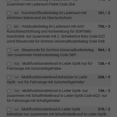
zusammen mit Laderaum Paket Code Z64-
Kunststoffbodenbelag im Laderaum mit
161,– 2
5BS
erhöhtem Seitenrand als Überlaufschutz
Holzbodenbelag im Laderaum mit Anti-
756,– 2
5BP
Rutschbeschichtung und Vorbereitung für SORTIMO-
Geschränk- nur zusammen mit 2. Schiebetüre links Code GZ2
unnd Steuercode für Sortimo Universalbodenbelag Code 5AB
Steuercode für Sortimo Universalbodenbelag
964,– 2
5AB
-nur zusammen Holzbodenbelag Code 5BP-
Multifunktionslenkrad in Leder Optik nur für
136,– €
1ME
Fahrzeuge mit Automatikgetriebe-
Multifunktionslenkrad beheizbar in Leder
268,– €
1XA
Optik - nur für Fahrzeuge mit Automatikgetriebe-
Multifunktionslenkrad in Leder Optik -nur
136,– 2
1ME
zusammen mit Schalthebelknauf in Leder-Optik Code 6Q2- nur
für Fahrzeuge mit Schaltgetriebe-
Multifunktionslenkrad in Leder Optik
270,– 2
1XA
beheizbar-nur zusammen mit Schalthebelknauf in Leder-Optik