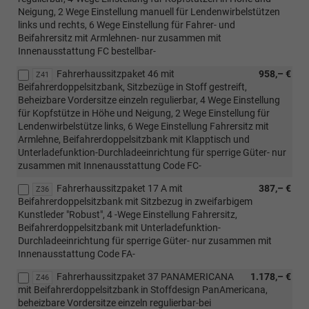
Neigung, 2 Wege Einstellung manuell für Lendenwirbelstützen
links und rechts, 6 Wege Einstellung für Fahrer- und
Beifahrersitz mit Armlehnen- nur zusammen mit
Innenausstattung FC bestellbar-
Fahrerhaussitzpaket 46 mit
958,– €
Z41
Beifahrerdoppelsitzbank, Sitzbezüge in Stoff gestreift,
Beheizbare Vordersitze einzeln regulierbar, 4 Wege Einstellung
für Kopfstütze in Höhe und Neigung, 2 Wege Einstellung für
Lendenwirbelstütze links, 6 Wege Einstellung Fahrersitz mit
Armlehne, Beifahrerdoppelsitzbank mit Klapptisch und
Unterladefunktion-Durchladeeinrichtung für sperrige Güter- nur
zusammen mit Innenausstattung Code FC-
Fahrerhaussitzpaket 17 A mit
387,– €
Z36
Beifahrerdoppelsitzbank mit Sitzbezug in zweifarbigem
Kunstleder "Robust", 4 -Wege Einstellung Fahrersitz,
Beifahrerdoppelsitzbank mit Unterladefunktion-
Durchladeeinrichtung für sperrige Güter- nur zusammen mit
Innenausstattung Code FA-
Fahrerhaussitzpaket 37 PANAMERICANA
1.178,– €
Z46
mit Beifahrerdoppelsitzbank in Stoffdesign PanAmericana,
beheizbare Vordersitze einzeln regulierbar-bei