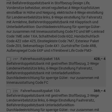
mit Beifahrerdoppelsitzbank in Stoffbezug Design Life,
Vordersitze beheizbar, einzel regulierbar,4-Wege Kopfstützen
einstellbar in Höhe und Neigung, elektrische 4-Wege einstellung
für Lendenwirbelstütze links, 8-Wege einstellung für Fahrersitz
mit Armlehne, Beifahrerdopppelsitzbank mit Klapptisch und
Unterladefunktion- Durchladeeinrichtuung für sperrige Güter-
nur zusammen mit Innenausstattung Code FC und MF-Lenkrad
Code 1ME oder 1XA, Schalthebel Code 6Q2, Handschuhfach
Code 4Z2 oder 4Z5, Einstiegleiste Code 7M7, Exterieur Paket
Code Z03, Seitenairbags Code 4X1 ,Gurtstraffer Code 4RB,
Außenspiegel Code 6XP und nTrimlöevel Life Code FM3-
Fahrerhaussitzpaket 18A
428,– 4
Z37
Beifahrerdoppelsitzbank mit gestreiften Stoffbezug, 2-Wege
Lendenwirbelstütze links, 6-Wege Einstellung Fahrersitz,
Beifahrerdoppelsitzbank mit Unterladefunkltion-
Durchladeeinrichtung für sperrige Güter.- nur zusammen mit
Innenausstattung Code FC
Fahrerhaussitzpaket 10A
369,– 4
Z39
Beifahrerdoppelsitzbank mit gestreiften Stoffbezug, 2-Wege
Lendenwirbelstütze links, 6-Wege Einstellung Faahrersitz,
Beifahrerdoppelsitzbank Unterladefunkltion-
Durchladeeinrichtung für sperrige Güter.- nur zusammen mit