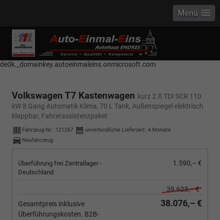
Menü
------------ Host Name : selector1._domainkey Points to address or value:
selector1-aee-de0k._domainkey.autoeinmaleins.onmicrosoft.com Host
Name : selector2._domainkey Points to address or value: selector2-aee-
de0k._domainkey.autoeinmaleins.onmicrosoft.com
Volkswagen T7 Kastenwagen
kurz 2.0 TDI SCR 110
kW 8 Gang Automatik Klima, 70 L Tank, Außenspiegel elektrisch
klappbar, Fahrerassistenzpaket
Fahrzeug-Nr.:
121267
unverbindliche Lieferzeit:
4 Monate
Neufahrzeug
1.590,– €
Überführung frei Zentrallager -
Deutschland
39.623,– €
38.076,– €
Gesamtpreis inklusive
Überführungskosten. B2B-