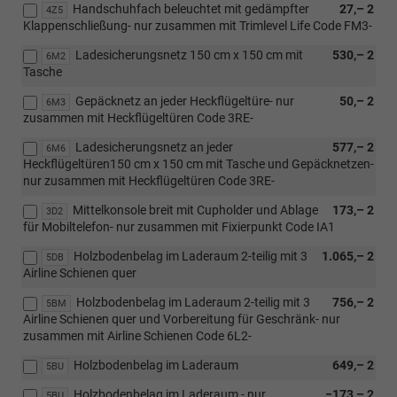
Handschuhfach beleuchtet mit gedämpfter
27,– 2
4Z5
Klappenschließung- nur zusammen mit Trimlevel Life Code FM3-
Ladesicherungsnetz 150 cm x 150 cm mit
530,– 2
6M2
Tasche
Gepäcknetz an jeder Heckflügeltüre- nur
50,– 2
6M3
zusammen mit Heckflügeltüren Code 3RE-
Ladesicherungsnetz an jeder
577,– 2
6M6
Heckflügeltüren150 cm x 150 cm mit Tasche und Gepäcknetzen-
nur zusammen mit Heckflügeltüren Code 3RE-
Mittelkonsole breit mit Cupholder und Ablage
173,– 2
3D2
für Mobiltelefon- nur zusammen mit Fixierpunkt Code IA1
Holzbodenbelag im Laderaum 2-teilig mit 3
1.065,– 2
5DB
Airline Schienen quer
Holzbodenbelag im Laderaum 2-teilig mit 3
756,– 2
5BM
Airline Schienen quer und Vorbereitung für Geschränk- nur
zusammen mit Airline Schienen Code 6L2-
Holzbodenbelag im Laderaum
649,– 2
5BU
Holzbodenbelag im Laderaum - nur
−173,– 2
5BU