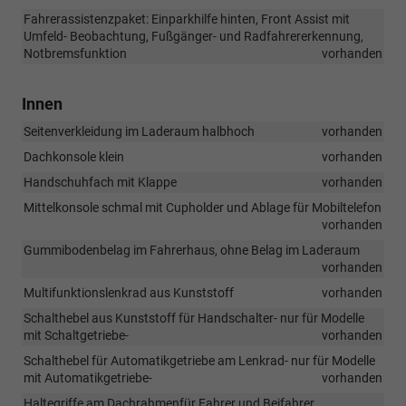
Fahrerassistenzpaket: Einparkhilfe hinten, Front Assist mit
Umfeld- Beobachtung, Fußgänger- und Radfahrererkennung,
Notbremsfunktion
vorhanden
Innen
Seitenverkleidung im Laderaum halbhoch
vorhanden
Dachkonsole klein
vorhanden
Handschuhfach mit Klappe
vorhanden
Mittelkonsole schmal mit Cupholder und Ablage für Mobiltelefon
vorhanden
Gummibodenbelag im Fahrerhaus, ohne Belag im Laderaum
vorhanden
Multifunktionslenkrad aus Kunststoff
vorhanden
Schalthebel aus Kunststoff für Handschalter- nur für Modelle
mit Schaltgetriebe-
vorhanden
Schalthebel für Automatikgetriebe am Lenkrad- nur für Modelle
mit Automatikgetriebe-
vorhanden
Haltegriffe am Dachrahmenfür Fahrer und Beifahrer