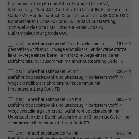
Innenausstattung FD und Schmutzfänger Code 6N2,
Seitenairbags Code 4X1, Gurtstraffer Code 4RB, Einstiegsleiste
Code 7M7, Handschuhfach Code 4Z2 oder 4Z5, USB COde U9D,
Komfortpaket 1 Code Z62 oder Z68 je nach Ausstattung,
Trimlevel Style Code FM4, Exterieur Paket Code Z05,
Fußrambeleuchtung Code QQ3,
Fahrerhaussitzpaket 2 mit Einzelsitzen in
131,– 4
Z22
gestreiften Sitzbezug, 2 Wege einstellbare Lendenwirbelstütze
links, 6-Wege einstellbarer Fahrersitz, 4-Wege einstellbarer
Beifahrersitz- nur zusammen mit Innenausstattung Code FC
Fahrerhaussitzpaket 6A mit
220,– 4
Z33
Beifahrerdoppelsitzbank und Sitzbezug in kariertem Stoff, 4-
Wege einstellbarer Fahrersitz nur zusammen mit
Innenausstattung Code FB
Fahrerhaussitzpaket 12A mit
303,– 4
Z35
Beifahrerdoppelsitzbank und Sitzbezug in kariertem Stoff, 4-
Wege einstellunfg Fahrersitz, Beifahrerdioppelsitzbank mit
Unterladefunktion- Durchladeeinrichtung für sperrige Güter-. nur
zusammen mit Innenausstattung Code FB
Fahrerhaussitzpaket 49 mit
613,– 4
Z43