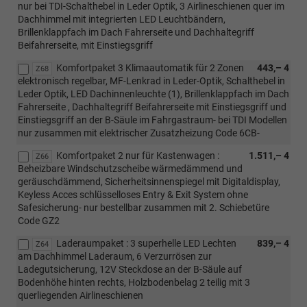
nur bei TDI-Schalthebel in Leder Optik, 3 Airlineschienen quer im
Dachhimmel mit integrierten LED Leuchtbändern,
Brillenklappfach im Dach Fahrerseite und Dachhaltegriff
Beifahrerseite, mit Einstiegsgriff
Komfortpaket 3 Klimaautomatik für 2 Zonen
443,– 4
Z68
elektronisch regelbar, MF-Lenkrad in Leder-Optik, Schalthebel in
Leder Optik, LED Dachinnenleuchte (1), Brillenklappfach im Dach
Fahrerseite , Dachhaltegriff Beifahrerseite mit Einstiegsgriff und
Einstiegsgriff an der B-Säule im Fahrgastraum- bei TDI Modellen
nur zusammen mit elektrischer Zusatzheizung Code 6CB-
Komfortpaket 2 nur für Kastenwagen :
1.511,– 4
Z66
Beheizbare Windschutzscheibe wärmedämmend und
geräuschdämmend, Sicherheitsinnenspiegel mit Digitaldisplay,
Keyless Acces schlüsselloses Entry & Exit System ohne
Safesicherung- nur bestellbar zusammen mit 2. Schiebetüre
Code GZ2
Laderaumpaket : 3 superhelle LED Lechten
839,– 4
Z64
am Dachhimmel Laderaum, 6 Verzurrösen zur
Ladegutsicherung, 12V Steckdose an der B-Säule auf
Bodenhöhe hinten rechts, Holzbodenbelag 2 teilig mit 3
querliegenden Airlineschienen