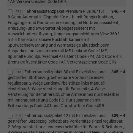
1AF, Verkehrszeichen Code QR9,
Fahrerassistenzpaket Premium Plus nur für
946,– 4
P71
8-Gang Automatik: Einparkhilfe v.+ h. mit Rangierfunktion,
Fußgänger-und Radfahrererkennung mit Notbremsassistent,
Kreuzung- und erweiterter Abbiegeassistent mit
Ausweichunterstützung, Umgebungsansicht Area View 360 °
mit 4 Kameras inklusive Rückfahrkamera mit
Spurwechselwarnung und Warnanzeige akustisch beim
Ausparken- nur zusammen mit MF-Lenkrad Code 1ME,
Spurhalte und Spurwechsel Assistent Code 7Y4, ACC Code 8T6,
Bremskraftverstärker Code 1AF, Verkehrszeichen Code QR9
Fahrerhaussitzpaket 30 mit Einzelsitzen und
345,– 4
Z18
gestreiften Stoffbezug, beheizbare Vordersitze einzel
regulierbar, 2-Wege Lendenwirbelstütze links manuell
einstellbar,6 -Wege Verstellung für Fahrersitz, 4-Wege
Verstellung für Beifahrersitz, ohne Armlehnnen nur bestellbar
mit Innenausstattung Code FC- nur zusammen mit
Seitenairbags Code 4X1 und Gurtstraffern Code 4RB
Fahrerhaussitzpaket 12 mit Einzelsitzen und
839,– 4
Z26
gestreiften Sitzbezug, beheizbare Vordersitze einzel regulierbar,
2- Wege verstellbare Lendenwirbelstütze für Fahrer & Beifahrer ,
4 -Wege verstellbare Kopfstützen in Höhe und Neigung, 6-Wege