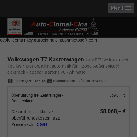
Menü
------------ Host Name : selector1._domainkey Points to address or value:
selector1-aee-de0k._domainkey.autoeinmaleins.onmicrosoft.com Host
Name : selector2._domainkey Points to address or value: selector2-aee-
de0k._domainkey.autoeinmaleins.onmicrosoft.com
Volkswagen T7 Kastenwagen
kurz BEV vollelektrisch
160 kW 4 Motion, Klimaautomatik für 1 Zone, Außenspiegel
elektrisch klappbar, Batterie 70 kWh netto
Fahrzeug-Nr.:
132168
unverbindliche Lieferzeit:
4 Monate
1.590,– €
Überführung frei Zentrallager -
Deutschland
58.068,– €
Gesamtpreis inklusive
Überführungskosten. B2B-
Preise nach
LOGIN