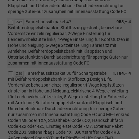
Klapptisch und Unterladefunktion.- Durchladeeinrichtung für
sperrige Güter-nur zusam,men mit Innenausstattung Code FC
Fahrerhaussitzpaket 47
958,– 4
Z42
Beifahrerdoppelsitzbank in Stoffbezug gestreift, beheizbare
Vordersitze einzeln regulierbar, 2-Wege Einstellung für
Lendenwirbelstütze links, 4-Wege Einstellung für Kopfstützen in
Höhe und Neigung, 6-Wege Sitzeinstellung Fahrersitz mit
Armlehne, Beifahrerdoppelsitzbank mit Klapptisch und
Unterladefunktion-Durchladeeinrichtung für sperrige Güter-nur
zusammen mit Innenausstattung Code FC-
Fahrerhaussitzpaket 36 für Schaltgetriebe
1.184,– 4
Z30
mit Beifahrerdoppelsitzbank in Stoffbezug Design Life,
Vordersitze beheizbar, einzel regulierbar,4-Wege Kopfstützen
einstellbar in Höhe und Neigung, elektrische 4-Wege einstellung
für Lendenwirbelstütze links, 8-Wege einstellung für Fahrersitz
mit Armlehne, Beifahrerdopppelsitzbank mit Klapptisch und
Unterladefunktion- Durchladeeinrichtuung für sperrige Güter-
nur zusammen mit Innenausstattung Code FC und MF-Lenkrad
Code 1ME oder 1XA, Schalthebel Code 6Q2, Handschuhfach
Code 4Z2 oder 4Z5, Einstiegleiste Code 7M7, Exterieur Paket
Code Z03, Seitenairbags Code 4X1 ,Gurtstraffer Code 4RB,
Außenspiegel Code 6XP und nTrimlöevel Life Code FM3-