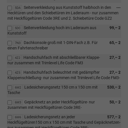
Seitenverkleidung aus Kunststoff halbhoch in den
---
5DA
Hecktüren und den Schiebetüren im Laderaum - nur zusammen
mit Heckflügeltüren Code 3RE und 2. Schiebetüre Code GZ2
Seitenverkleidung hoch im Laderaum aus
99,– 2
5DC
Kunststoff
Dachkonsole groß mit 1-DIN-Fach z.B. Für
65,– 2
7N3
einen Fahrtenschreiber
Handschuhfach mit abschließbarer Klappe-
27,– 2
4Z2
nur zusammen mit Trimlevel Life Code FM3
Handschuhfach beleuchtet mit gedämpfter
27,– 2
4Z5
Klappenschließung- nur zusammen mit Trimlevel Life Code FM3-
Ladesicherungsnetz 150 cm x 150 cm mit
530,– 2
6M2
Tasche
Gepäcknetz an jeder Heckflügeltüre- nur
50,– 2
6M3
zusammen mit Heckflügeltüren Code 3RE-
Ladesicherungsnetz an jeder
577,– 2
6M6
Heckflügeltüren150 cm x 150 cm mit Tasche und Gepäcknetzen-
nur zusammen mit Heckflügeltüren Code 3RE-