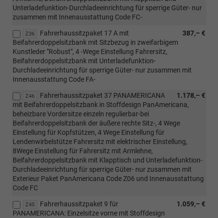
Unterladefunktion-Durchladeeinrichtung für sperrige Güter- nur
zusammen mit Innenausstattung Code FC-
Fahrerhaussitzpaket 17 A mit
387,– €
Z36
Beifahrerdoppelsitzbank mit Sitzbezug in zweifarbigem
Kunstleder "Robust", 4 -Wege Einstellung Fahrersitz,
Beifahrerdoppelsitzbank mit Unterladefunktion-
Durchladeeinrichtung für sperrige Güter- nur zusammen mit
Innenausstattung Code FA-
Fahrerhaussitzpaket 37 PANAMERICANA
1.178,– €
Z46
mit Beifahrerdoppelsitzbank in Stoffdesign PanAmericana,
beheizbare Vordersitze einzeln regulierbar-bei
Beifahrerdoppelsitzbank der äußere rechte Sitz-, 4 Wege
Einstellung für Kopfstützen, 4 Wege Einstellung für
Lendenwirbelstütze Fahrersitz mit elektrischer Einstellung,
8Wege Einstellung für Fahrersitz mit Armlehne,
Beifahrerdoppelsitzbank mit Klapptisch und Unterladefunktion-
Durchladeeinrichtung für sperrige Güter- nur zusammen mit
Exterieur Paket PanAmericana Code Z06 und Innenausstattung
Code FC
Fahrerhaussitzpaket 9 für
1.059,– €
Z45
PANAMERICANA: Einzelsitze vorne mit Stoffdesign