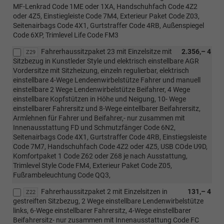
MF-Lenkrad Code 1ME oder 1XA, Handschuhfach Code 4Z2
oder 4Z5, Einstiegleiste Code 7M4, Exterieur Paket Code Z03,
Seitenairbags Code 4X1, Gurtstraffer Code 4RB, Außenspiegel
Code 6XP, Trimlevel Life Code FM3
Fahrerhaussitzpaket 23 mit Einzelsitze mit
2.356,– 4
Z29
Sitzbezug in Kunstleder Style und elektrisch einstellbare AGR
Vordersitze mit Sitzheizung, einzeln regulierbar, elektrisch
einstellbare 4-Wege Lendeenwirbelstütze Fahrer und manuell
einstellbare 2 Wege Lendenwirbelstütze Beifahrer, 4 Wege
einstellbare Kopfstützen in Höhe und Neigung, 10- Wege
einstellbarer Fahrersitz und 8-Wege eintellbarer Beifahrersitz,
Armlehnen für Fahrer und Beifahrer,- nur zusammen mit
Innenausstattung FD und Schmutzfänger Code 6N2,
Seitenairbags Code 4X1, Gurtstraffer Code 4RB, Einstiegsleiste
Code 7M7, Handschuhfach Code 4Z2 oder 4Z5, USB COde U9D,
Komfortpaket 1 Code Z62 oder Z68 je nach Ausstattung,
Trimlevel Style Code FM4, Exterieur Paket Code Z05,
Fußrambeleuchtung Code QQ3,
Fahrerhaussitzpaket 2 mit Einzelsitzen in
131,– 4
Z22
gestreiften Sitzbezug, 2 Wege einstellbare Lendenwirbelstütze
links, 6-Wege einstellbarer Fahrersitz, 4-Wege einstellbarer
Beifahrersitz- nur zusammen mit Innenausstattung Code FC