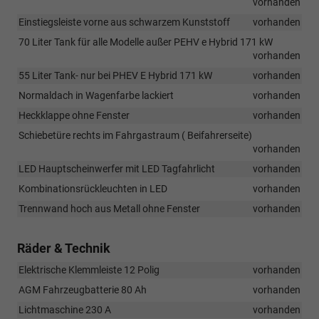
vorhanden
Einstiegsleiste vorne aus schwarzem Kunststoff
vorhanden
70 Liter Tank für alle Modelle außer PEHV e Hybrid 171 kW
vorhanden
55 Liter Tank- nur bei PHEV E Hybrid 171 kW
vorhanden
Normaldach in Wagenfarbe lackiert
vorhanden
Heckklappe ohne Fenster
vorhanden
Schiebetüre rechts im Fahrgastraum ( Beifahrerseite)
vorhanden
LED Hauptscheinwerfer mit LED Tagfahrlicht
vorhanden
Kombinationsrückleuchten in LED
vorhanden
Trennwand hoch aus Metall ohne Fenster
vorhanden
Räder & Technik
Elektrische Klemmleiste 12 Polig
vorhanden
AGM Fahrzeugbatterie 80 Ah
vorhanden
Lichtmaschine 230 A
vorhanden