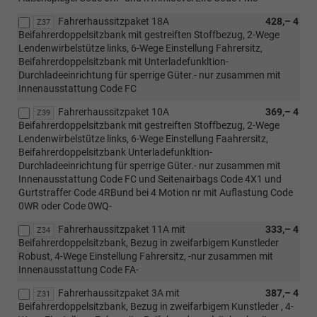
Fahrerhaussitzpaket 18A
428,– 4
Z37
Beifahrerdoppelsitzbank mit gestreiften Stoffbezug, 2-Wege
Lendenwirbelstütze links, 6-Wege Einstellung Fahrersitz,
Beifahrerdoppelsitzbank mit Unterladefunkltion-
Durchladeeinrichtung für sperrige Güter.- nur zusammen mit
Innenausstattung Code FC
Fahrerhaussitzpaket 10A
369,– 4
Z39
Beifahrerdoppelsitzbank mit gestreiften Stoffbezug, 2-Wege
Lendenwirbelstütze links, 6-Wege Einstellung Faahrersitz,
Beifahrerdoppelsitzbank Unterladefunkltion-
Durchladeeinrichtung für sperrige Güter.- nur zusammen mit
Innenausstattung Code FC und Seitenairbags Code 4X1 und
Gurtstraffer Code 4RBund bei 4 Motion nr mit Auflastung Code
0WR oder Code 0WQ-
Fahrerhaussitzpaket 11A mit
333,– 4
Z34
Beifahrerdoppelsitzbank, Bezug in zweifarbigem Kunstleder
Robust, 4-Wege Einstellung Fahrersitz, -nur zusammen mit
Innenausstattung Code FA-
Fahrerhaussitzpaket 3A mit
387,– 4
Z31
Beifahrerdoppelsitzbank, Bezug in zweifarbigem Kunstleder , 4-