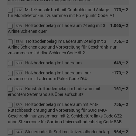
Mittelkonsole breit mit Cupholder und Ablage
173,– 2
3D2
für Mobiltelefon- nur zusammen mit Fixierpunkt Code IA1
Holzbodenbelag im Laderaum 2-teilig mit 3
1.065,– 2
5DB
Airline Schienen quer
Holzbodenbelag im Laderaum 2-teilig mit 3
756,– 2
5BM
Airline Schienen quer und Vorbereitung für Geschränk- nur
zusammen mit Airline Schienen Code 6L2-
Holzbodenbelag im Laderaum
649,– 2
5BU
Holzbodenbelag im Laderaum - nur
−173,– 2
5BU
zusammen mit Laderaum Paket Code Z64-
Kunststoffbodenbelag im Laderaum mit
161,– 2
5BS
erhöhtem Seitenrand als Überlaufschutz
Holzbodenbelag im Laderaum mit Anti-
756,– 2
5BP
Rutschbeschichtung und Vorbereitung für SORTIMO-
Geschränk- nur zusammen mit 2. Schiebetüre links Code GZ2
unnd Steuercode für Sortimo Universalbodenbelag Code 5AB
Steuercode für Sortimo Universalbodenbelag
964,– 2
5AB