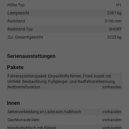
Höhe Typ
H1
Leergewicht
2367 kg
Radstand
3100 mm
Radstand Typ
SHORT
Zul. Gesamtgewicht
3225 kg
Serienausstattungen
Pakete
Fahrerassistenzpaket: Einparkhilfe hinten, Front Assist mit
Umfeld- Beobachtung, Fußgänger- und Radfahrererkennung,
Notbremsfunktion
vorhanden
Innen
Seitenverkleidung im Laderaum halbhoch
vorhanden
Dachkonsole klein
vorhanden
Handschuhfach mit Klappe
vorhanden