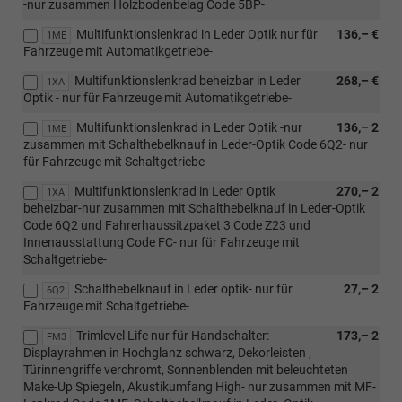
-nur zusammen Holzbodenbelag Code 5BP-
Multifunktionslenkrad in Leder Optik nur für
136,– €
1ME
Fahrzeuge mit Automatikgetriebe-
Multifunktionslenkrad beheizbar in Leder
268,– €
1XA
Optik - nur für Fahrzeuge mit Automatikgetriebe-
Multifunktionslenkrad in Leder Optik -nur
136,– 2
1ME
zusammen mit Schalthebelknauf in Leder-Optik Code 6Q2- nur
für Fahrzeuge mit Schaltgetriebe-
Multifunktionslenkrad in Leder Optik
270,– 2
1XA
beheizbar-nur zusammen mit Schalthebelknauf in Leder-Optik
Code 6Q2 und Fahrerhaussitzpaket 3 Code Z23 und
Innenausstattung Code FC- nur für Fahrzeuge mit
Schaltgetriebe-
Schalthebelknauf in Leder optik- nur für
27,– 2
6Q2
Fahrzeuge mit Schaltgetriebe-
Trimlevel Life nur für Handschalter:
173,– 2
FM3
Displayrahmen in Hochglanz schwarz, Dekorleisten ,
Türinnengriffe verchromt, Sonnenblenden mit beleuchteten
Make-Up Spiegeln, Akustikumfang High- nur zusammen mit MF-