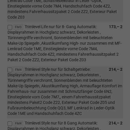
Lenkrad Code 1ME, Schalthebelknauf in Leder -Optik,
Einstiegleiste vorne Code 7M4, Handschuhfach Code 4Z2,
mindestens Fahrerhaussitzpaket 2 Code ZZ2, Exterieur Paket
Code Z03
Trimlevel Life nur für 8- Gang Automatik:
173,– 2
FM3
Displayrahmen in Hochglanz schwarz, Dekorleisten ,
Türinnengriffe verchromt, Sonnenblenden mit beleuchteten
Make-Up Spiegeln ,Akustikumfang High- nur zusammen mit MF-
Lenkrad Code 1ME, Einstiegleiste vorne Code 7M4,
Handschuhfach Code 4Z2, mindestens Fahrerhaussitzpaket 2
Paket 2 Code ZZ2, Exterieur Paket Code Z03
Trimlevel Style nur für Schaltgetriebe:
214,– 2
FM4
Displayrahmen in Hochglanz schwarz, Dekorleisten ,
Türinnengriffe verchromt, Sonnenblenden mit beleuchteten
Make-Up Spiegeln, Akustikumfang High, Armauflage Komfort im
Fahrerhaus- nur zusammen mit Schmutzfänger Code 6N2,
Einstiegleiste vorn Code 7M7,, einem Fahrerhaussitzpaket
mindestens Paket2 Code Z22, Exterieur Paket Code Z05 und
Fußraumbeleuchtung Code QQ3, MF Lenkrad in Leder-Optik
Code 1ME und Handschuhfach Code 4ZC
Trimlevel Style nur für 8 Gang Automatik:
214,– 2
FM4
Displayrahmen in Hochglanz schwarz, Dekorleisten ,