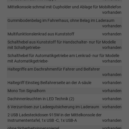
Mittelkonsole schmal mit Cupholder und Ablage für Mobiltelefon
vorhanden
Gummibodenbelag im Fahrerhaus, ohne Belag im Laderaum
vorhanden
Multifunktionslenkrad aus Kunststoff
vorhanden
Schalthebel aus Kunststoff für Handschalter- nur für Modelle
mit Schaltgetriebe-
vorhanden
Schalthebel für Automatikgetriebe am Lenkrad- nur für Modelle
mit Automatikgetriebe-
vorhanden
Haltegriffe am Dachrahmenfür Fahrer und Beifahrer
vorhanden
Haltegriff Einstieg Beifahrerseite an der A-säule
vorhanden
Mono Ton Signalhorn
vorhanden
Dachinnenleuchten in LED Technik (2)
vorhanden
6 Verzurrösen zur Ladeegutsicherung im Laderaum
vorhanden
2 USB Ladesteckdosen 915W in der Mittelkonsole der
Instrumententafel, 1x USB -C, 1x USB-A
vorhanden
ohne Sicherheitsinnenspiegel
vorhanden