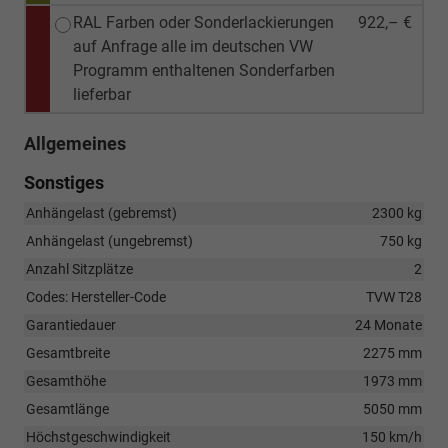
RAL Farben oder Sonderlackierungen
922,– €
auf Anfrage alle im deutschen VW
Programm enthaltenen Sonderfarben
lieferbar
Allgemeines
Sonstiges
Anhängelast (gebremst)
2300 kg
Anhängelast (ungebremst)
750 kg
Anzahl Sitzplätze
2
Codes: Hersteller-Code
TVW T28
Garantiedauer
24 Monate
Gesamtbreite
2275 mm
Gesamthöhe
1973 mm
Gesamtlänge
5050 mm
Höchstgeschwindigkeit
150 km/h