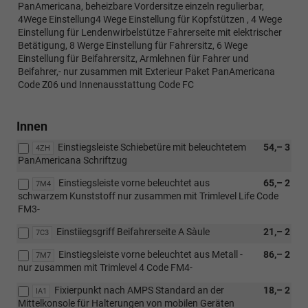
PanAmericana, beheizbare Vordersitze einzeln regulierbar,
4Wege Einstellung4 Wege Einstellung für Kopfstützen , 4 Wege
Einstellung für Lendenwirbelstütze Fahrerseite mit elektrischer
Betätigung, 8 Werge Einstellung für Fahrersitz, 6 Wege
Einstellung für Beifahrersitz, Armlehnen für Fahrer und
Beifahrer,- nur zusammen mit Exterieur Paket PanAmericana
Code Z06 und Innenausstattung Code FC
Innen
Einstiegsleiste Schiebetüre mit beleuchtetem
54,– 3
4ZH
PanAmericana Schriftzug
Einstiegsleiste vorne beleuchtet aus
65,– 2
7M4
schwarzem Kunststoff nur zusammen mit Trimlevel Life Code
FM3-
Einstiiegsgriff Beifahrerseite A Sàule
21,– 2
7C3
Einstiegsleiste vorne beleuchtet aus Metall -
86,– 2
7M7
nur zusammen mit Trimlevel 4 Code FM4-
Fixierpunkt nach AMPS Standard an der
18,– 2
IA1
Mittelkonsole für Halterungen von mobilen Geräten