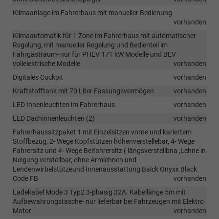
Klimaanlage im Fahrerhaus mit manueller Bedienung
vorhanden
Klimaautomatik für 1 Zone im Fahrerhaus mit automatischer
Regelung, mit manueller Regelung und Bedienteil im
Fahrgastraum- nur für PHEV 171 kW Modelle und BEV
vollelektrische Modelle
vorhanden
Digitales Cockpit
vorhanden
Kraftstofftank mit 70 Liter Fassungsvermögen
vorhanden
LED Innenleuchten im Fahrerhaus
vorhanden
LED Dachinnenleuchten (2)
vorhanden
Fahrerhaussitzpaket 1 mit Einzelsitzen vorne und kariertem
Stoffbezug, 2- Wege Kopfstützen höhenverstellebar, 4- Wege
Fahrersitz und 4- Wege Beifahrersitz ( längsverstellbna ,Lehne in
Neigung verstellbar, ohne Armlehnen und
Lendenwirbelstützeund Innenausstattung Balck Onyxx Black
Code FB
vorhanden
Ladekabel Mode 3 Typ2 3-phasig 32A. Kabellänge 5m mit
Aufbewahrungstasche- nur lieferbar bei Fahrzeugen mit Elektro
Motor
vorhanden