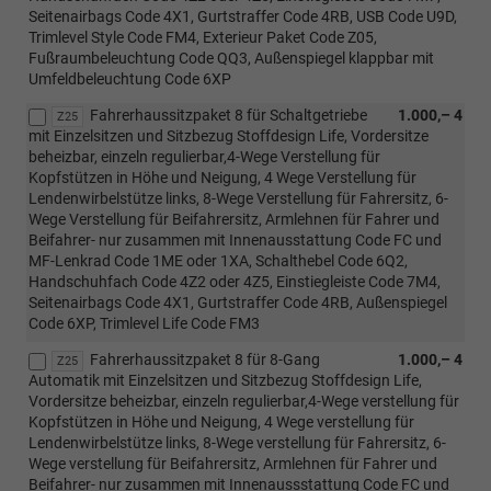
Seitenairbags Code 4X1, Gurtstraffer Code 4RB, USB Code U9D,
Trimlevel Style Code FM4, Exterieur Paket Code Z05,
Fußraumbeleuchtung Code QQ3, Außenspiegel klappbar mit
Umfeldbeleuchtung Code 6XP
Fahrerhaussitzpaket 8 für Schaltgetriebe
1.000,– 4
Z25
mit Einzelsitzen und Sitzbezug Stoffdesign Life, Vordersitze
beheizbar, einzeln regulierbar,4-Wege Verstellung für
Kopfstützen in Höhe und Neigung, 4 Wege Verstellung für
Lendenwirbelstütze links, 8-Wege Verstellung für Fahrersitz, 6-
Wege Verstellung für Beifahrersitz, Armlehnen für Fahrer und
Beifahrer- nur zusammen mit Innenausstattung Code FC und
MF-Lenkrad Code 1ME oder 1XA, Schalthebel Code 6Q2,
Handschuhfach Code 4Z2 oder 4Z5, Einstiegleiste Code 7M4,
Seitenairbags Code 4X1, Gurtstraffer Code 4RB, Außenspiegel
Code 6XP, Trimlevel Life Code FM3
Fahrerhaussitzpaket 8 für 8-Gang
1.000,– 4
Z25
Automatik mit Einzelsitzen und Sitzbezug Stoffdesign Life,
Vordersitze beheizbar, einzeln regulierbar,4-Wege verstellung für
Kopfstützen in Höhe und Neigung, 4 Wege verstellung für
Lendenwirbelstütze links, 8-Wege verstellung für Fahrersitz, 6-
Wege verstellung für Beifahrersitz, Armlehnen für Fahrer und
Beifahrer- nur zusammen mit Innenaussstattung Code FC und