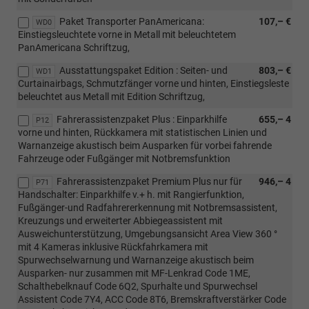
Paket Transporter PanAmericana:
107,– €
WD0
Einstiegsleuchtete vorne in Metall mit beleuchtetem
PanAmericana Schriftzug,
Ausstattungspaket Edition : Seiten- und
803,– €
WD1
Curtainairbags, Schmutzfänger vorne und hinten, Einstiegsleste
beleuchtet aus Metall mit Edition Schriftzug,
Fahrerassistenzpaket Plus : Einparkhilfe
655,– 4
P12
vorne und hinten, Rückkamera mit statistischen Linien und
Warnanzeige akustisch beim Ausparken für vorbei fahrende
Fahrzeuge oder Fußgänger mit Notbremsfunktion
Fahrerassistenzpaket Premium Plus nur für
946,– 4
P71
Handschalter: Einparkhilfe v.+ h. mit Rangierfunktion,
Fußgänger-und Radfahrererkennung mit Notbremsassistent,
Kreuzungs und erweiterter Abbiegeassistent mit
Ausweichunterstützung, Umgebungsansicht Area View 360 °
mit 4 Kameras inklusive Rückfahrkamera mit
Spurwechselwarnung und Warnanzeige akustisch beim
Ausparken- nur zusammen mit MF-Lenkrad Code 1ME,
Schalthebelknauf Code 6Q2, Spurhalte und Spurwechsel
Assistent Code 7Y4, ACC Code 8T6, Bremskraftverstärker Code