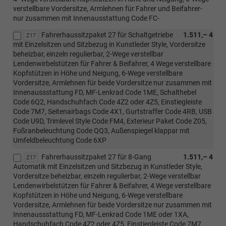
verstellbare Vordersitze, Armlehnen für Fahrer und Beifahrer-
nur zusammen mit Innenausstattung Code FC-
Fahrerhaussitzpaket 27 für Schaltgetriebe
1.511,– 4
Z17
mit Einzelsitzen und Sitzbezug in Kunstleder Style, Vordersitze
beheizbar, einzeln regulierbar, 2-Wege verstellbar
Lendenwirbelstützen für Fahrer & Beifahrer, 4 Wege verstellbare
Kopfstützen in Höhe und Neigung, 6-Wege verstellbare
Vordersitze, Armlehnen für beide Vordersitze nur zusammen mit
Innenaussstattung FD, MF-Lenkrad Code 1ME, Schalthebel
Code 6Q2, Handschuhfach Code 4Z2 oder 4Z5, Einstiegleiste
Code 7M7, Seitenairbags Code 4X1, Gurtstraffer Code 4RB, USB
Code U9D, Trimlevel Style Code FM4, Exterieur Paket Code Z05,
Fußranbeleuchtung Code QQ3, Außenspiegel klappar mit
Umfeldbeleuchtung Code 6XP
Fahrerhaussitzpaket 27 für 8-Gang
1.511,– 4
Z17
Automatik mit Einzelsitzen und Sitzbezug in Kunstleder Style,
Vordersitze beheizbar, einzeln regulierbar, 2-Wege verstellbar
Lendenwirbelstützen für Fahrer & Beifahrer, 4 Wege verstellbare
Kopfstützen in Höhe und Neigung, 6-Wege verstellbare
Vordersitze, Armlehnen für beide Vordersitze nur zusammen mit
Innenaussstattung FD, MF-Lenkrad Code 1ME oder 1XA,
Handschuhfach Code 4Z2 oder 4Z5, Einstiegleiste Code 7M7,