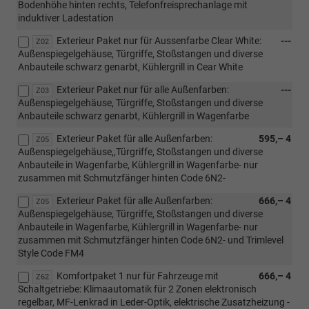
Bodenhöhe hinten rechts, Telefonfreisprechanlage mit
induktiver Ladestation
Exterieur Paket nur für Aussenfarbe Clear White:
---
Z02
Außenspiegelgehäuse, Türgriffe, Stoßstangen und diverse
Anbauteile schwarz genarbt, Kühlergrill in Cear White
Exterieur Paket nur für alle Außenfarben:
---
Z03
Außenspiegelgehäuse, Türgriffe, Stoßstangen und diverse
Anbauteile schwarz genarbt, Kühlergrill in Wagenfarbe
Exterieur Paket für alle Außenfarben:
595,– 4
Z05
Außenspiegelgehäuse,,Türgriffe, Stoßstangen und diverse
Anbauteile in Wagenfarbe, Kühlergrill in Wagenfarbe- nur
zusammen mit Schmutzfänger hinten Code 6N2-
Exterieur Paket für alle Außenfarben:
666,– 4
Z05
Außenspiegelgehäuse, Türgriffe, Stoßstangen und diverse
Anbauteile in Wagenfarbe, Kühlergrill in Wagenfarbe- nur
zusammen mit Schmutzfänger hinten Code 6N2- und Trimlevel
Style Code FM4
Komfortpaket 1 nur für Fahrzeuge mit
666,– 4
Z62
Schaltgetriebe: Klimaautomatik für 2 Zonen elektronisch
regelbar, MF-Lenkrad in Leder-Optik, elektrische Zusatzheizung -