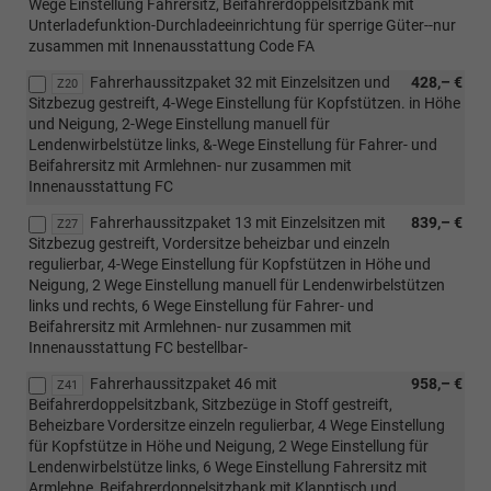
Wege Einstellung Fahrersitz, Beifahrerdoppelsitzbank mit
Unterladefunktion-Durchladeeinrichtung für sperrige Güter--nur
zusammen mit Innenausstattung Code FA
Fahrerhaussitzpaket 32 mit Einzelsitzen und
428,– €
Z20
Sitzbezug gestreift, 4-Wege Einstellung für Kopfstützen. in Höhe
und Neigung, 2-Wege Einstellung manuell für
Lendenwirbelstütze links, &-Wege Einstellung für Fahrer- und
Beifahrersitz mit Armlehnen- nur zusammen mit
Innenausstattung FC
Fahrerhaussitzpaket 13 mit Einzelsitzen mit
839,– €
Z27
Sitzbezug gestreift, Vordersitze beheizbar und einzeln
regulierbar, 4-Wege Einstellung für Kopfstützen in Höhe und
Neigung, 2 Wege Einstellung manuell für Lendenwirbelstützen
links und rechts, 6 Wege Einstellung für Fahrer- und
Beifahrersitz mit Armlehnen- nur zusammen mit
Innenausstattung FC bestellbar-
Fahrerhaussitzpaket 46 mit
958,– €
Z41
Beifahrerdoppelsitzbank, Sitzbezüge in Stoff gestreift,
Beheizbare Vordersitze einzeln regulierbar, 4 Wege Einstellung
für Kopfstütze in Höhe und Neigung, 2 Wege Einstellung für
Lendenwirbelstütze links, 6 Wege Einstellung Fahrersitz mit
Armlehne, Beifahrerdoppelsitzbank mit Klapptisch und