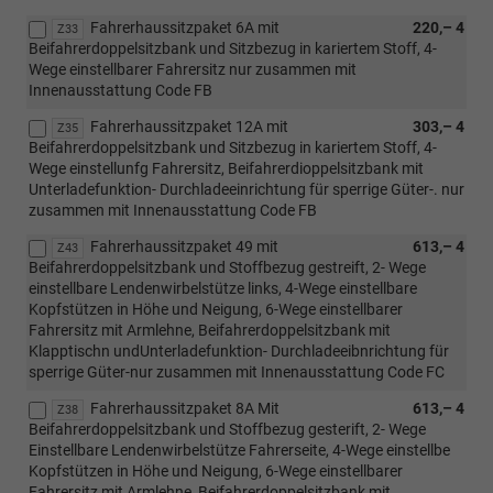
Fahrerhaussitzpaket 6A mit
220,– 4
Z33
Beifahrerdoppelsitzbank und Sitzbezug in kariertem Stoff, 4-
Wege einstellbarer Fahrersitz nur zusammen mit
Innenausstattung Code FB
Fahrerhaussitzpaket 12A mit
303,– 4
Z35
Beifahrerdoppelsitzbank und Sitzbezug in kariertem Stoff, 4-
Wege einstellunfg Fahrersitz, Beifahrerdioppelsitzbank mit
Unterladefunktion- Durchladeeinrichtung für sperrige Güter-. nur
zusammen mit Innenausstattung Code FB
Fahrerhaussitzpaket 49 mit
613,– 4
Z43
Beifahrerdoppelsitzbank und Stoffbezug gestreift, 2- Wege
einstellbare Lendenwirbelstütze links, 4-Wege einstellbare
Kopfstützen in Höhe und Neigung, 6-Wege einstellbarer
Fahrersitz mit Armlehne, Beifahrerdoppelsitzbank mit
Klapptischn undUnterladefunktion- Durchladeeibnrichtung für
sperrige Güter-nur zusammen mit Innenausstattung Code FC
Fahrerhaussitzpaket 8A Mit
613,– 4
Z38
Beifahrerdoppelsitzbank und Stoffbezug gesterift, 2- Wege
Einstellbare Lendenwirbelstütze Fahrerseite, 4-Wege einstellbe
Kopfstützen in Höhe und Neigung, 6-Wege einstellbarer
Fahrersitz mit Armlehne, Beifahrerdoppelsitzbank mit