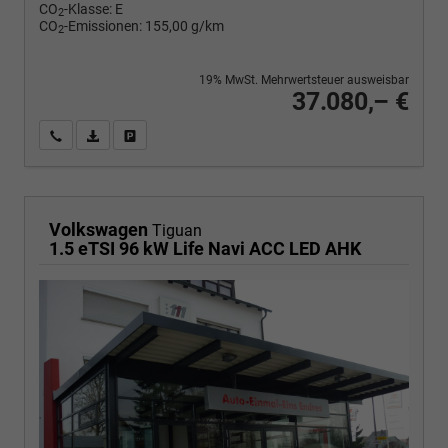
CO
-Klasse:
E
2
CO
-Emissionen:
155,00 g/km
2
19% MwSt. Mehrwertsteuer ausweisbar
37.080,– €
Wir rufen Sie an
PDF-Fahrzeugexposé drucken
Fahrzeug drucken, parken oder vergleichen
Volkswagen
Tiguan
1.5 eTSI 96 kW Life Navi ACC LED AHK