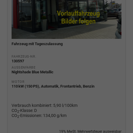
Fahrzeug mit Tageszulassung
FAHRZEUG-NR.
130597
AUSSENFARBE
Nightshade Blue Metallic
MOTOR
110 kW (150 PS), Automatik, Frontantrieb, Benzin
Verbrauch kombiniert:
5,90 l/100km
CO
-Klasse:
D
2
CO
-Emissionen:
134,00 g/km
2
19% MwSt. Mehrwertsteuer ausweisbar