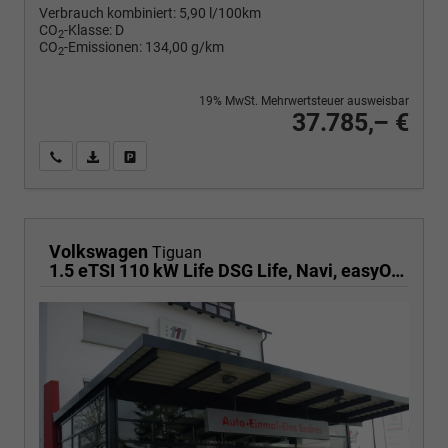
Verbrauch kombiniert:
5,90 l/100km
CO
-Klasse:
D
2
CO
-Emissionen:
134,00 g/km
2
19% MwSt. Mehrwertsteuer ausweisbar
37.785,– €
Wir rufen Sie an
PDF-Fahrzeugexposé drucken
Fahrzeug drucken, parken oder vergleichen
Volkswagen
Tiguan
1.5 eTSI 110 kW Life DSG Life, Navi, easyOpen, Kamera, 5-J Garantie