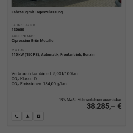
Fahrzeug mit Tageszulassung
FAHRZEUG-NR.
130600
AUSSENFARBE
Cipressino Grün Metallic
MOTOR
110 kW (150 PS), Automatik, Frontantrieb, Benzin
Verbrauch kombiniert:
5,90 l/100km
CO
-Klasse:
D
2
CO
-Emissionen:
134,00 g/km
2
19% MwSt. Mehrwertsteuer ausweisbar
38.285,– €
Wir rufen Sie an
PDF-Fahrzeugexposé drucken
Fahrzeug drucken, parken oder vergleichen