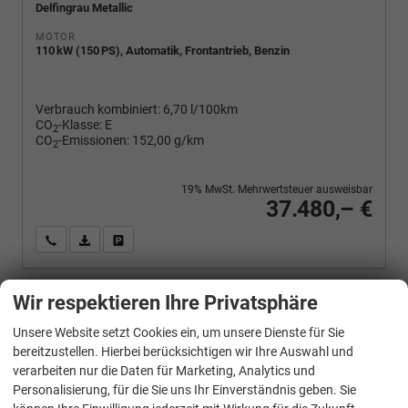
Delfingrau Metallic
MOTOR
110 kW (150 PS), Automatik, Frontantrieb, Benzin
Verbrauch kombiniert:
6,70 l/100km
CO
-Klasse:
E
2
CO
-Emissionen:
152,00 g/km
2
19% MwSt. Mehrwertsteuer ausweisbar
37.480,– €
Wir rufen Sie an
PDF-Fahrzeugexposé drucken
Fahrzeug drucken, parken oder vergleichen
Wir respektieren Ihre Privatsphäre
Volkswagen
Tiguan
Unsere Website setzt Cookies ein, um unsere Dienste für Sie
1.5 eTSI 110 kW Life DSG Life, easyOpen, Kamera, LED-Plus, Winterpaket
bereitzustellen. Hierbei berücksichtigen wir Ihre Auswahl und
verarbeiten nur die Daten für Marketing, Analytics und
Personalisierung, für die Sie uns Ihr Einverständnis geben. Sie