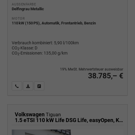
AUSSENFARBE
Delfingrau Metallic
MOTOR
110 kW (150 PS), Automatik, Frontantrieb, Benzin
Verbrauch kombiniert:
5,90 l/100km
CO
-Klasse:
D
2
CO
-Emissionen:
135,00 g/km
2
19% MwSt. Mehrwertsteuer ausweisbar
38.785,– €
Wir rufen Sie an
PDF-Fahrzeugexposé drucken
Fahrzeug drucken, parken oder vergleichen
Volkswagen
Tiguan
1.5 eTSI 110 kW Life DSG Life, easyOpen, Kamera, LED-Plus, Winterpaket