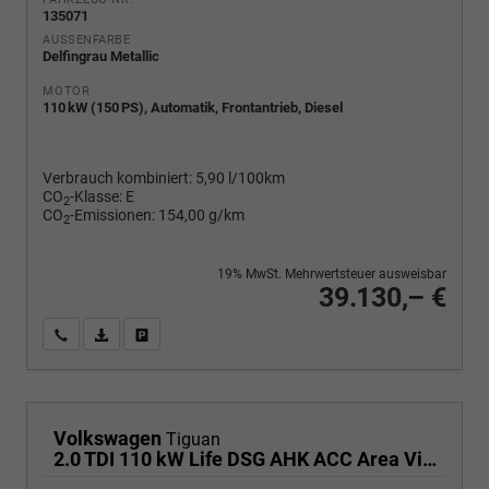
135071
AUSSENFARBE
Delfingrau Metallic
MOTOR
110 kW (150 PS), Automatik, Frontantrieb, Diesel
Verbrauch kombiniert:
5,90 l/100km
CO
-Klasse:
E
2
CO
-Emissionen:
154,00 g/km
2
19% MwSt. Mehrwertsteuer ausweisbar
39.130,– €
Wir rufen Sie an
PDF-Fahrzeugexposé drucken
Fahrzeug drucken, parken oder vergleichen
Volkswagen
Tiguan
2.0 TDI 110 kW Life DSG AHK ACC Area View Travel