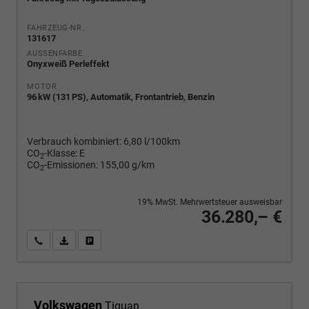
FAHRZEUG-NR.
131617
AUSSENFARBE
Onyxweiß Perleffekt
MOTOR
96 kW (131 PS), Automatik, Frontantrieb, Benzin
Verbrauch kombiniert:
6,80 l/100km
CO
-Klasse:
E
2
CO
-Emissionen:
155,00 g/km
2
19% MwSt. Mehrwertsteuer ausweisbar
36.280,– €
Wir rufen Sie an
PDF-Fahrzeugexposé drucken
Fahrzeug drucken, parken oder vergleichen
Volkswagen
Tiguan