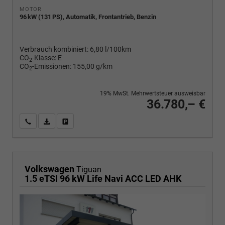
MOTOR
96 kW (131 PS), Automatik, Frontantrieb, Benzin
Verbrauch kombiniert:
6,80 l/100km
CO
-Klasse:
E
2
CO
-Emissionen:
155,00 g/km
2
19% MwSt. Mehrwertsteuer ausweisbar
36.780,– €
Wir rufen Sie an
PDF-Fahrzeugexposé drucken
Fahrzeug drucken, parken oder vergleichen
Volkswagen
Tiguan
1.5 eTSI 96 kW Life Navi ACC LED AHK