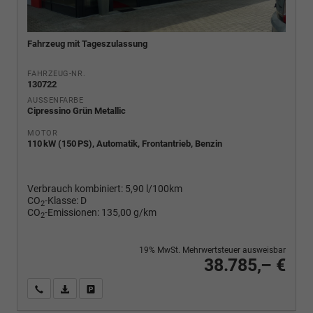
Fahrzeug mit Tageszulassung
FAHRZEUG-NR.
130722
AUSSENFARBE
Cipressino Grün Metallic
MOTOR
110 kW (150 PS), Automatik, Frontantrieb, Benzin
Verbrauch kombiniert:
5,90 l/100km
CO
-Klasse:
D
2
CO
-Emissionen:
135,00 g/km
2
19% MwSt. Mehrwertsteuer ausweisbar
38.785,– €
Wir rufen Sie an
PDF-Fahrzeugexposé drucken
Fahrzeug drucken, parken oder vergleichen