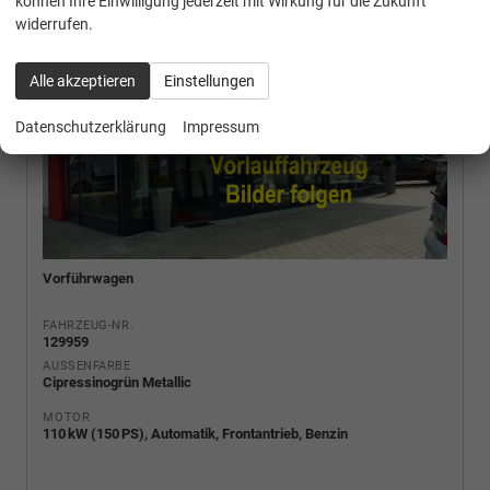
können Ihre Einwilligung jederzeit mit Wirkung für die Zukunft
widerrufen.
Alle akzeptieren
Einstellungen
Datenschutzerklärung
Impressum
Vorführwagen
FAHRZEUG-NR.
129959
AUSSENFARBE
Cipressinogrün Metallic
MOTOR
110 kW (150 PS), Automatik, Frontantrieb, Benzin