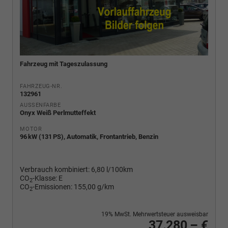
Fahrzeug mit Tageszulassung
FAHRZEUG-NR.
132961
AUSSENFARBE
Onyx Weiß Perlmutteffekt
MOTOR
96 kW (131 PS), Automatik, Frontantrieb, Benzin
Verbrauch kombiniert:
6,80 l/100km
CO
-Klasse:
E
2
CO
-Emissionen:
155,00 g/km
2
19% MwSt. Mehrwertsteuer ausweisbar
37.280,– €