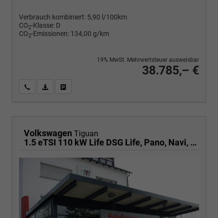
Verbrauch kombiniert:
5,90 l/100km
CO
-Klasse:
D
2
CO
-Emissionen:
134,00 g/km
2
19% MwSt. Mehrwertsteuer ausweisbar
38.785,– €
Wir rufen Sie an
PDF-Fahrzeugexposé drucken
Fahrzeug drucken, parken oder vergleichen
Volkswagen
Tiguan
1.5 eTSI 110 kW Life DSG Life, Pano, Navi, EasyOpen, LED-Plus, 5 J.-Garantie