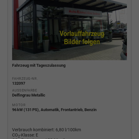
Fahrzeug mit Tageszulassung
FAHRZEUG-NR.
132097
AUSSENFARBE
Delfingrau Metallic
MOTOR
96 kW (131 PS), Automatik, Frontantrieb, Benzin
Verbrauch kombiniert:
6,80 l/100km
CO
-Klasse:
E
2