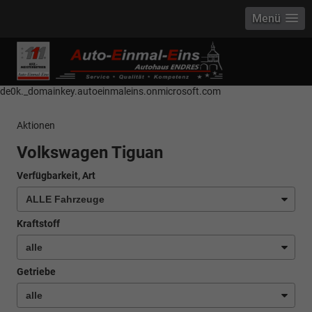
Menü
------------ Host Name : selector1._domainkey Points to address or value:
selector1-aee-de0k._domainkey.autoeinmaleins.onmicrosoft.com Host
Name : selector2._domainkey Points to address or value: selector2-aee-
de0k._domainkey.autoeinmaleins.onmicrosoft.com
Aktionen
Volkswagen Tiguan
Verfügbarkeit, Art
Kraftstoff
Getriebe