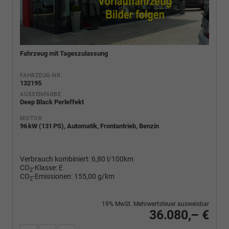
Fahrzeug mit Tageszulassung
FAHRZEUG-NR.
132195
AUSSENFARBE
Deep Black Perleffekt
MOTOR
96 kW (131 PS), Automatik, Frontantrieb, Benzin
Verbrauch kombiniert:
6,80 l/100km
CO
-Klasse:
E
2
CO
-Emissionen:
155,00 g/km
2
19% MwSt. Mehrwertsteuer ausweisbar
36.080,– €