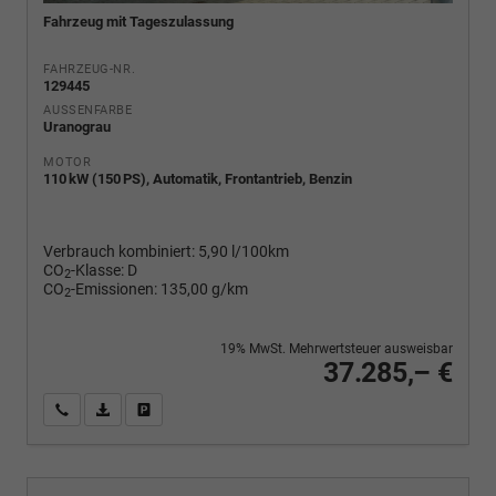
Fahrzeug mit Tageszulassung
FAHRZEUG-NR.
129445
AUSSENFARBE
Uranograu
MOTOR
110 kW (150 PS), Automatik, Frontantrieb, Benzin
Verbrauch kombiniert:
5,90 l/100km
CO
-Klasse:
D
2
CO
-Emissionen:
135,00 g/km
2
19% MwSt. Mehrwertsteuer ausweisbar
37.285,– €
Wir rufen Sie an
PDF-Fahrzeugexposé drucken
Fahrzeug drucken, parken oder vergleichen