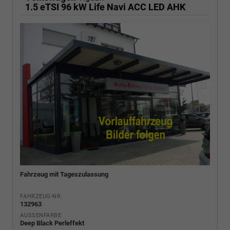
1.5 eTSI 96 kW Life Navi ACC LED AHK
Fahrzeug mit Tageszulassung
FAHRZEUG-NR.
132963
AUSSENFARBE
Deep Black Perleffekt