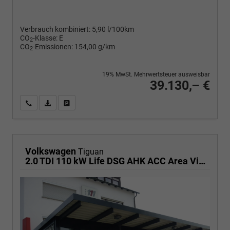
Verbrauch kombiniert:
5,90 l/100km
CO
-Klasse:
E
2
CO
-Emissionen:
154,00 g/km
2
19% MwSt. Mehrwertsteuer ausweisbar
39.130,– €
Wir rufen Sie an
PDF-Fahrzeugexposé drucken
Fahrzeug drucken, parken oder vergleichen
Volkswagen
Tiguan
2.0 TDI 110 kW Life DSG AHK ACC Area View Travel