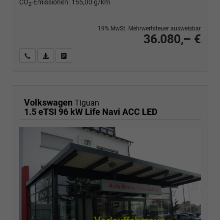
CO
-Emissionen:
155,00 g/km
2
19% MwSt. Mehrwertsteuer ausweisbar
36.080,– €
Wir rufen Sie an
PDF-Fahrzeugexposé drucken
Fahrzeug drucken, parken oder vergleichen
Volkswagen
Tiguan
1.5 eTSI 96 kW Life Navi ACC LED